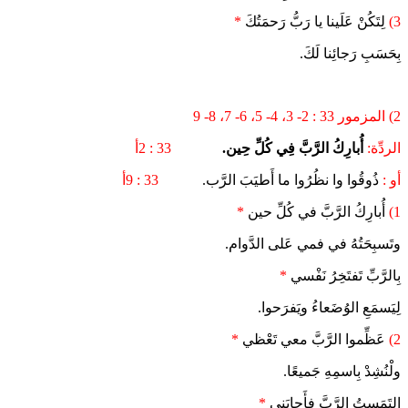
3)
لِتَكُنْ عَلَينا يا رَبُّ رَحمَتُكَ
*
بِحَسَبِ رَجائِنا لَكَ.
2) المزمور 33 : 2- 3، 4- 5، 6- 7، 8- 9
الردِّة:
أُبارِكُ الرَّبَّ فِي كُلِّ حِين.
33 : 2أ
أو :
ذُوقُوا وا نظُرُوا ما أَطيَبَ الرَّب.
33 : 9أ
1)
أُبارِكُ الرَّبَّ في كُلِّ حين
*
وتَسبِحَتُهُ في فمي عَلى الدَّوام.
بِالرَّبِّ تَفتَخِرُ نَفْسي
*
لِيَسمَعِ الوُضَعاءُ ويَفرَحوا.
2)
عَظِّموا الرَّبَّ معي تَعْظي
*
ولْنُشِدْ بِاسمِهِ جَميعًا.
اِلتَمَستُ الرَّبَّ فأَجابَني
*