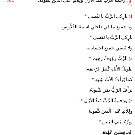
أو :
رَحمَةُ الرَّبِّ مُنذُ الأَزَل ولِلأَبَدِ عَلى الَّذينَ يَتَّقونَهُ.
102 :
17
1)
بارِكي الرَّبَّ يا نَفْسي
*
ويا جَميعَ ما في داخِلِي اسمَهُ القُدُّوس.
بارِكي الرَّبَّ يا نَفْسي
*
ولا تَنسَي جَميعَ احساناتِهِ.
2)
الرَّبُّ رَؤُوفٌ رَحِيم
*
طَويلُ الأَناةِ كَثيرُ الرَّحمَة.
كَما يَرأَفُ الأَبُ ببَنيهِ *
يَرأَفُ الرَّبُّ بِمَن يَتَّقونَهُ.
3)
ورَحمَةُ الرَّبِّ مُنذُ الأَزَل
*
ولِلأَبَدِ عَلى الَّذينَ يَتَّقونَهُ.
وبِرُّهُ لِبَني البَنين
*
الحافِظينَ عَهْدَهُ.