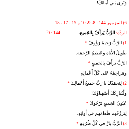
وَتَرى بَني أبنائِكَ!
6) المزمور 144 : 8- 9، 10 و 15 ، 17 - 18
الردِّة:
الرَّبُّ يَرأَفُ بِالجَميع.
144 : 9أ
1)
الرَّبُّ رَحِيمٌ رَؤُوفٌ
*
طَويلُ الأَناةِ وعَظيمُ الرَّحمَة.
الرَّبُّ يَرأَفُ بِالجَميعِ
*
ومَراحِمُهُ عَلى كُلِّ أَعْمالِهِ.
2)
لِتَحمَدْكَ يا رَبُّ جَميعُ أَعْمالِكَ
*
ولْيُبارِكْكَ أَصْفِياؤُكَ!
عُيُونُ الجَميعِ تَرْجُوكَ
*
لِتَرزُقَهم طَعامَهم في أَوانِهِ.
3)
الرَّبُّ بارٌّ في كُلِّ طُرُقِهِ
*