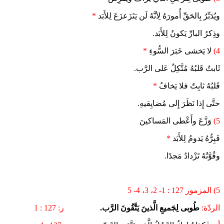
ويُدَبِّرُ بِالحَقِّ أُمورَهُ لِأنَّهُ لَن يَتَزَعزَعَ لِلأَبَد
*
وذِكرُ البارِّ يَكونُ لِلأَبَد.
4)
لا يَخشى خَبَرَ السُّوءِ
*
ثَابتٌ قَلبُهُ مُتَّكِلٌ عَلى الرَّب.
قَلبُهُ ثابِتٌ فلا يَخافُ
*
حتَّى إِذا نَظَرَ إِلى مُضايِقيهِ.
5)
وَزَّعَ وأَعْطى المَساكينَ
فَبِرُّهُ يَدومُ لِلأَبَد
*
وقُوَّتُهُ تَزْدادُ مَجدًا.
5) المزمور 127 : 1- 2، 3، 4- 5
الردّة:
طُوبى لِجَميعِ الَّذينَ يَتَّقُونَ الرَّب.
ر: 127 : 1