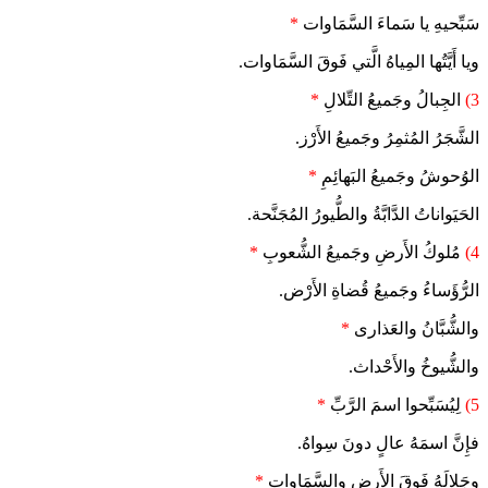
سَبِّحيهِ يا سَماءَ السَّمَاوات
*
ويا أَيَّتُها المِياهُ الَّتي فَوقَ السَّمَاوات.
3)
الجِبالُ وجَميعُ التِّلالِ
*
الشَّجَرُ المُثمِرُ وجَميعُ الأَرْز.
الوُحوشُ وجَميعُ البَهائِمِ
*
الحَيَواناتُ الدَّابَّةُ والطُّيورُ المُجَنَّحة.
4)
مُلوكُ الأَرضِ وجَميعُ الشُّعوبِ
*
الرُّؤَساءُ وجَميعُ قُضاةِ الأَرْض.
والشُّبَّانُ والعَذارى
*
والشُّيوخُ والأَحْداث.
5)
لِيُسَبِّحوا اسمَ الرَّبِّ
*
فإِنَّ اسمَهُ عالٍ دونَ سِواهُ.
وجَلالَهُ فَوقَ الأَرضِ والسَّمَاوات
*