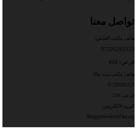
تواصل معنا
هاتف مكتب القدس:
97226282323
فرعي: 464
هاتف مكتب بيت جالا:
97226282323
فرعي: 216
البريد الالكتروني:
liturgyjerusalem@lpj.org