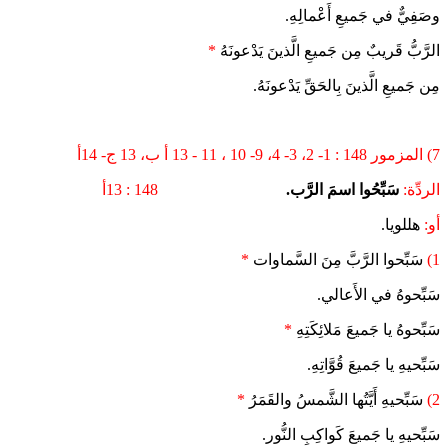
وصَفِيٌّ في جَميعِ أَعْمالِهِ.
الرَّبُّ قَريبٌ مِن جَميعِ الَّذينَ يَدْعونَهُ
*
مِن جَميعِ الَّذينَ بِالحَقِّ يَدْعونَهُ.
7) المزمور 148 : 1- 2، 3- 4، 9- 10 ، 11 - 13 أ ب، 13 ج- 14أ
الردِّة:
سَبِّحُوا اسمَ الرَّب.
148 : 13أ
أو:
هللويا.
1)
سَبِّحوا الرَّبَّ مِنَ السَّماوات
*
سَبِّحوهُ في الأَعالي.
سَبِّحوهُ يا جَميعَ مَلائِكَتِهِ
*
سَبِّحيهِ يا جَميعَ قُوَّاتِهِ.
2)
سَبِّحيهِ أَيَّتُها الشَّمسُ والقَمَرُ
*
سَبِّحيهِ يا جَميعَ كَواكِبِ النُّور.