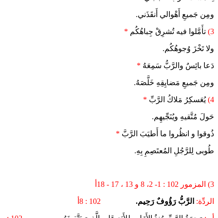
ومِن جَميعِ أَهْوالي أَنقَذَني.
3)
تأَمَّلوا فيه تُشرِقْ جِباهُكُم
*
ولا تَخْزَ وُجوهُكُم.
دَعا بائِسٌ والرَّبُّ سَمِعَهُ
*
ومِن جَميعِ مَضايِقِهِ خَلَّصَهُ.
4)
يُعَسكِرُ مَلاكُ الرَّبِّ
*
حَولَ مُتَّقيهِ ويُنَجِّيهِم.
ذُوقوا و انظُروا ما أَطيَبَ الرَّبَّ
*
طُوبى لِلرَّجُلِ المُعتَصِمِ بِهِ.
3) المزمور 102 : 1- 2، 8 و 13 ، 17 - 18أ
الردِّة:
الرَّبُّ رَؤُوفٌ رَحِيم.
102 : 8أ