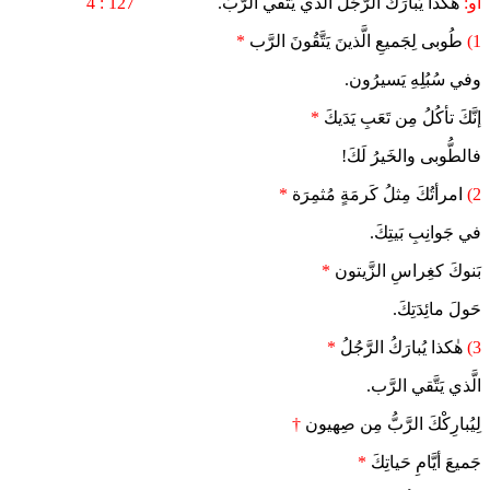
أو:
هٰكذا يُبارَكُ الرَّجُلُ الَّذي يَتَّقي الرَّبّ.
127 : 4
1)
طُوبى لِجَميعِ الَّذينَ يَتَّقُونَ الرَّب
*
وفي سُبُلِهِ يَسيرُون.
إنَّكَ تأكُلُ مِن تَعَبِ يَدَيكَ
*
فالطُّوبى والخَيرُ لَكَ!
2)
امرأتُكَ مِثلُ كَرمَةٍ مُثمِرَة
*
في جَوانِبِ بَيتِكَ.
بَنوكَ كغِراسِ الزَّيتون
*
حَولَ مائِدَتِكَ.
3)
هٰكذا يُبارَكُ الرَّجُلُ
*
الَّذي يَتَّقي الرَّب.
لِيُبارِكْكَ الرَّبُّ مِن صِهيون
†
جَميعَ أيَّامِ حَياتِكَ
*