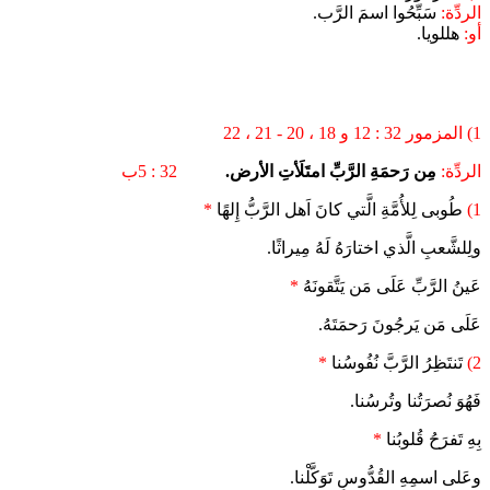
الردِّة:
سَبِّحُوا اسمَ الرَّب.
أو:
هللويا.
1)
المزمور 32 : 12 و 18 ، 20 - 21 ، 22
الردِّة:
مِن رَحمَةِ الرَّبِّ امتَلَأتِ الأرض.
32 : 5ب
1)
طُوبى لِلأُمَّةِ الَّتي كانَ اَهل الرَّبُّ إِلهًا
*
ولِلشَّعبِ الَّذي اختارَهُ لَهُ مِيراثًا.
عَينُ الرَّبِّ عَلَى مَن يَتَّقونَهُ
*
عَلَى مَن يَرجُونَ رَحمَتَهُ.
2)
تَنتَظِرُ الرَّبَّ نُفُوسُنا
*
فَهُوَ نُصرَتُنا وتُرسُنا.
بِهِ تَفرَحُ قُلوبُنا
*
وعَلى اسمِهِ القُدُّوسِ تَوَكَّلْنا.