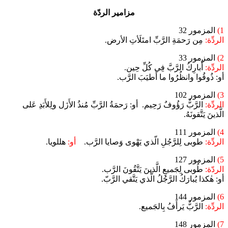
مزامير الردّة
1)
المزمور 32
الردِّة:
مِن رَحمَةِ الرَّبِّ امتَلَأتِ الأرض.
2)
المزمور 33
الردِّة:
أُبارِكُ الرَّبَّ فِي كُلِّ حِين.
أو: ذُوقُوا وانظُرُوا ما أَطيَبَ الرَّب.
3)
المزمور 102
الردِّة:
الرَّبُّ رَؤُوفٌ رَحِيم. أو: رَحمَةُ الرَّبِّ مُنذُ الأَزَل ولِلأَبَدِ عَلى
الَّذينَ يَتَّقونَهُ.
4)
المزمور 111
الردِّة:
طوبى لِلرَّجُلِ الّذي يَهْوى وَصايا الرَّب.
أو:
هللويا.
5)
المزمور 127
الردّة:
طُوبى لِجَميعِ الَّذينَ يَتَّقُونَ الرَّب.
أو: هٰكذا يُبارَكُ الرَّجُلُ الَّذي يَتَّقي الرَّبّ.
6)
المزمور 144
الردِّة:
الرَّبُّ يَرأَفُ بِالجَميع.
7)
المزمور 148