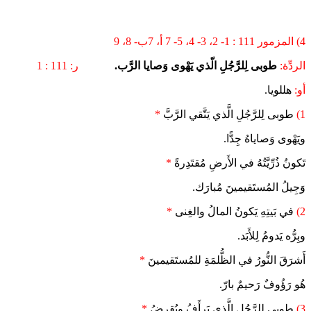
4) المزمور 111 : 1- 2، 3- 4، 5- 7 أ، 7ب- 8، 9
الردِّة:
طوبى لِلرَّجُلِ الّذي يَهْوى وَصايا الرَّب.
ر: 111 : 1
أو:
هللويا.
1)
طوبى لِلرَّجُلِ الَّذي يَتَّقي الرَّبَّ
*
ويَهْوى وَصاياهُ جِدًّا.
تَكونُ ذُرِّيَّتُهُ في الأَرضِ مُقتَدِرةً
*
وَجِيلُ المُستَقيمينَ مُبارَك.
2)
في بَيتِهِ يَكونُ المالُ والغِنى
*
وبِرُّه يَدومُ لِلأَبَد.
أَشرَقَ النُّورُ في الظُّلمَةِ للمُستَقيمينَ
*
هُو رَؤُوفٌ رَحيمٌ بارّ.
3)
طوبى لِلرَّجُلِ الَّذي يَرأَفُ ويُقرِضُ
*