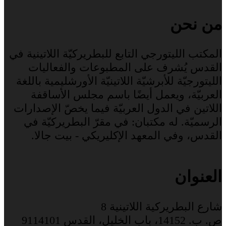
من نحن
المكتب الليتورجي التابع للبطريركيّة اللاتينية في
القدس يُشرف على المطبوعات والفعاليات
الليتورجيّة للأبرشيّة اللاتينيّة الأورشليمية باللغة
العربيّة، ويعمل أيضًا باسم مجلس الأساقفة
اللاتين في الدول العربيّة فيما يخصّ الإصدارات
الرسميّة. له مكتبان: في مقرّ البطريركيّة في
القدس، وفي المعهد الإكليريكي - بيت جالا.
العنوان
شارع البطريركية اللاتينية 8
ص. ب. 14152، باب الخليل، القدس 9114101