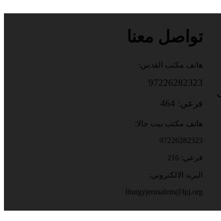
تواصل معنا
هاتف مكتب القدس:
97226282323
باب
فرعي: 464
هاتف مكتب بيت جالا:
97226282323
فرعي: 216
البريد الالكتروني:
liturgyjerusalem@lpj.org