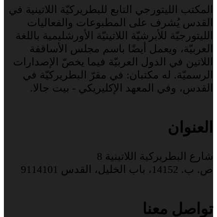
المكتب الليتورجي التابع للبطريركيّة اللاتينية في
القدس يُشرف على المطبوعات والفعاليات
الليتورجيّة للأبرشيّة اللاتينيّة الأورشليمية باللغة
العربيّة، ويعمل أيضًا باسم مجلس الأساقفة
اللاتين في الدول العربيّة فيما يخصّ الإصدارات
الرسميّة. له مكتبان: في مقرّ البطريركيّة في
القدس، وفي المعهد الإكليريكي - بيت جالا.
العنوان
شارع البطريركية اللاتينية 8
ص. ب. 14152، باب الخليل، القدس 9114101
تواصل معنا