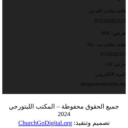
هاتف مكتب القدس:
97226282323
فرعي: 464
هاتف مكتب بيت جالا:
97226282323
فرعي: 216
البريد الالكتروني:
liturgyjerusalem@lpj.org
جميع الحقوق محفوظة – المكتب الليتورجي
2024
تصميم وتنفيذ:
ChurchGoDigital.org