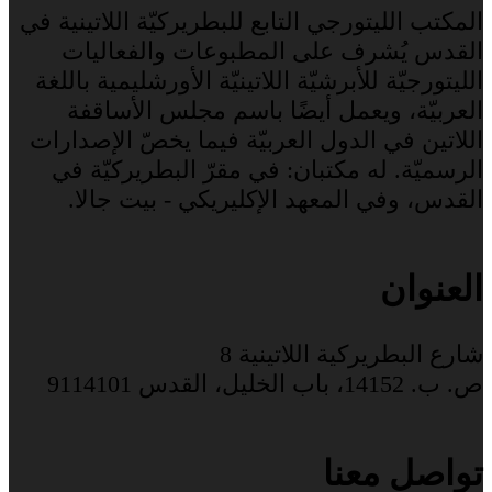
المكتب الليتورجي التابع للبطريركيّة اللاتينية في
القدس يُشرف على المطبوعات والفعاليات
الليتورجيّة للأبرشيّة اللاتينيّة الأورشليمية باللغة
العربيّة، ويعمل أيضًا باسم مجلس الأساقفة
اللاتين في الدول العربيّة فيما يخصّ الإصدارات
الرسميّة. له مكتبان: في مقرّ البطريركيّة في
القدس، وفي المعهد الإكليريكي - بيت جالا.
العنوان
شارع البطريركية اللاتينية 8
ص. ب. 14152، باب الخليل، القدس 9114101
تواصل معنا