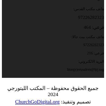
هاتف مكتب القدس:
97226282323
فرعي: 464
هاتف مكتب بيت جالا:
97226282323
فرعي: 216
البريد الالكتروني:
liturgyjerusalem@lpj.org
جميع الحقوق محفوظة – المكتب الليتورجي
2024
تصميم وتنفيذ:
ChurchGoDigital.org