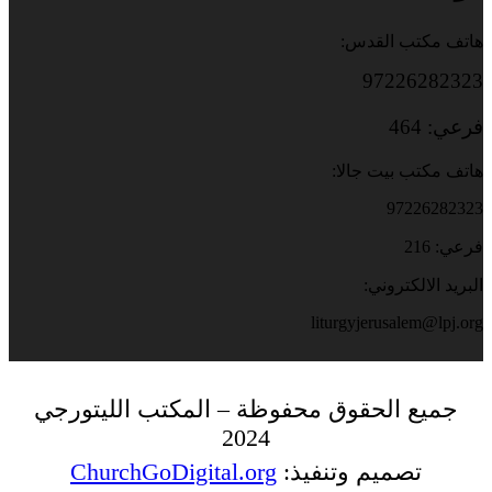
هاتف مكتب القدس:
97226282323
فرعي: 464
هاتف مكتب بيت جالا:
97226282323
فرعي: 216
البريد الالكتروني:
liturgyjerusalem@lpj.org
جميع الحقوق محفوظة – المكتب الليتورجي
2024
تصميم وتنفيذ:
ChurchGoDigital.org