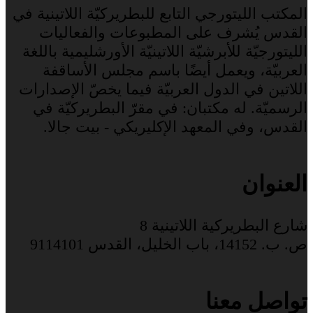
المكتب الليتورجي التابع للبطريركيّة اللاتينية في
القدس يُشرف على المطبوعات والفعاليات
الليتورجيّة للأبرشيّة اللاتينيّة الأورشليمية باللغة
العربيّة، ويعمل أيضًا باسم مجلس الأساقفة
اللاتين في الدول العربيّة فيما يخصّ الإصدارات
الرسميّة. له مكتبان: في مقرّ البطريركيّة في
القدس، وفي المعهد الإكليريكي - بيت جالا.
العنوان
شارع البطريركية اللاتينية 8
ص. ب. 14152، باب الخليل، القدس 9114101
تواصل معنا