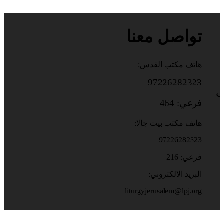
تواصل معنا
هاتف مكتب القدس:
97226282323
باب
فرعي: 464
هاتف مكتب بيت جالا:
97226282323
فرعي: 216
البريد الالكتروني:
liturgyjerusalem@lpj.org