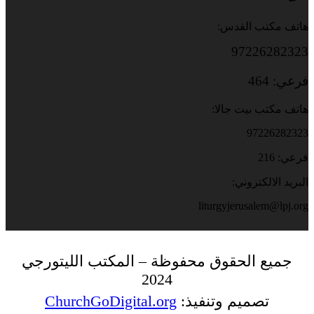
هاتف مكتب القدس:
97226282323
فرعي: 464
هاتف مكتب بيت جالا:
97226282323
فرعي: 216
البريد الالكتروني:
liturgyjerusalem@lpj.org
جميع الحقوق محفوظة – المكتب الليتورجي
2024
تصميم وتنفيذ:
ChurchGoDigital.org