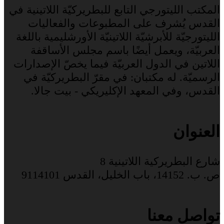
المكتب الليتورجي التابع للبطريركيّة اللاتينية في
القدس يُشرف على المطبوعات والفعاليات
الليتورجيّة للأبرشيّة اللاتينيّة الأورشليمية باللغة
العربيّة، ويعمل أيضًا باسم مجلس الأساقفة
اللاتين في الدول العربيّة فيما يخصّ الإصدارات
الرسميّة. له مكتبان: في مقرّ البطريركيّة في
القدس، وفي المعهد الإكليريكي - بيت جالا.
العنوان
شارع البطريركية اللاتينية 8
ص. ب. 14152، باب الخليل، القدس 9114101
تواصل معنا