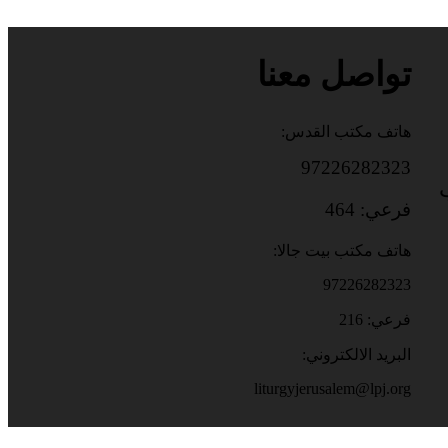
تواصل معنا
هاتف مكتب القدس:
97226282323
باب
فرعي: 464
هاتف مكتب بيت جالا:
97226282323
فرعي: 216
البريد الالكتروني:
liturgyjerusalem@lpj.org