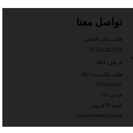
تواصل معنا
هاتف مكتب القدس:
97226282323
باب
فرعي: 464
هاتف مكتب بيت جالا:
97226282323
فرعي: 216
البريد الالكتروني:
liturgyjerusalem@lpj.org