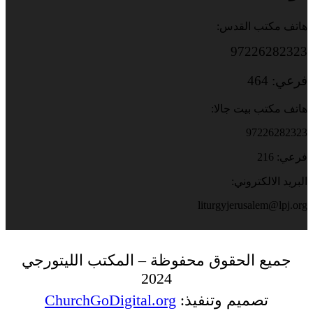
هاتف مكتب القدس:
97226282323
فرعي: 464
هاتف مكتب بيت جالا:
97226282323
فرعي: 216
البريد الالكتروني:
liturgyjerusalem@lpj.org
جميع الحقوق محفوظة – المكتب الليتورجي
2024
تصميم وتنفيذ:
ChurchGoDigital.org