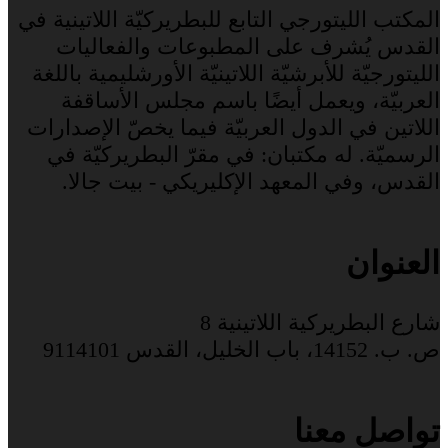
المكتب الليتورجي التابع للبطريركيّة اللاتينية في
القدس يُشرف على المطبوعات والفعاليات
الليتورجيّة للأبرشيّة اللاتينيّة الأورشليمية باللغة
العربيّة، ويعمل أيضًا باسم مجلس الأساقفة
اللاتين في الدول العربيّة فيما يخصّ الإصدارات
الرسميّة. له مكتبان: في مقرّ البطريركيّة في
القدس، وفي المعهد الإكليريكي - بيت جالا.
العنوان
شارع البطريركية اللاتينية 8
ص. ب. 14152، باب الخليل، القدس 9114101
تواصل معنا