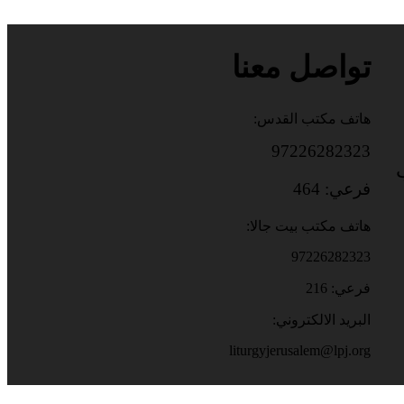
تواصل معنا
هاتف مكتب القدس:
97226282323
باب
فرعي: 464
هاتف مكتب بيت جالا:
97226282323
فرعي: 216
البريد الالكتروني:
liturgyjerusalem@lpj.org