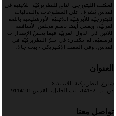
المكتب الليتورجي التابع للبطريركيّة اللاتينية في
القدس يُشرف على المطبوعات والفعاليات
الليتورجيّة للأبرشيّة اللاتينيّة الأورشليمية باللغة
العربيّة، ويعمل أيضًا باسم مجلس الأساقفة
اللاتين في الدول العربيّة فيما يخصّ الإصدارات
الرسميّة. له مكتبان: في مقرّ البطريركيّة في
القدس، وفي المعهد الإكليريكي - بيت جالا.
العنوان
شارع البطريركية اللاتينية 8
ص. ب. 14152، باب الخليل، القدس 9114101
تواصل معنا