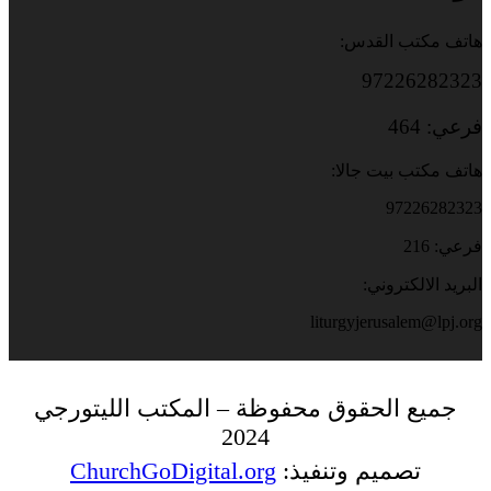
هاتف مكتب القدس:
97226282323
فرعي: 464
هاتف مكتب بيت جالا:
97226282323
فرعي: 216
البريد الالكتروني:
liturgyjerusalem@lpj.org
جميع الحقوق محفوظة – المكتب الليتورجي
2024
تصميم وتنفيذ:
ChurchGoDigital.org