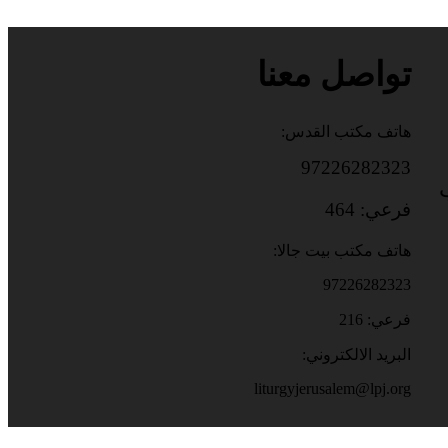
تواصل معنا
هاتف مكتب القدس:
97226282323
باب
فرعي: 464
هاتف مكتب بيت جالا:
97226282323
فرعي: 216
البريد الالكتروني:
liturgyjerusalem@lpj.org