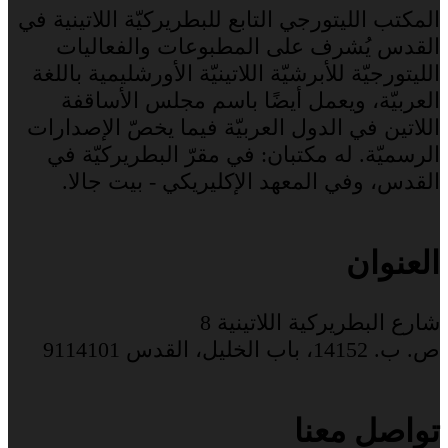
المكتب الليتورجي التابع للبطريركيّة اللاتينية في
القدس يُشرف على المطبوعات والفعاليات
الليتورجيّة للأبرشيّة اللاتينيّة الأورشليمية باللغة
العربيّة، ويعمل أيضًا باسم مجلس الأساقفة
اللاتين في الدول العربيّة فيما يخصّ الإصدارات
الرسميّة. له مكتبان: في مقرّ البطريركيّة في
القدس، وفي المعهد الإكليريكي - بيت جالا.
العنوان
شارع البطريركية اللاتينية 8
ص. ب. 14152، باب الخليل، القدس 9114101
تواصل معنا