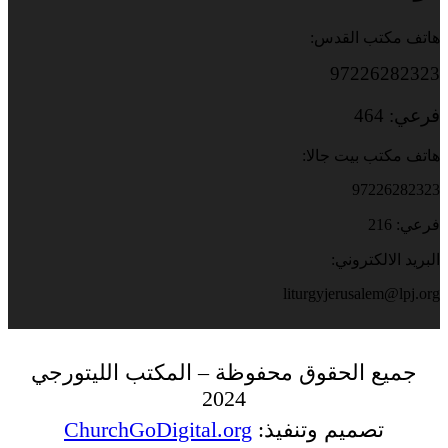
هاتف مكتب القدس:
97226282323
فرعي: 464
هاتف مكتب بيت جالا:
97226282323
فرعي: 216
البريد الالكتروني:
liturgyjerusalem@lpj.org
جميع الحقوق محفوظة – المكتب الليتورجي
2024
تصميم وتنفيذ:
ChurchGoDigital.org