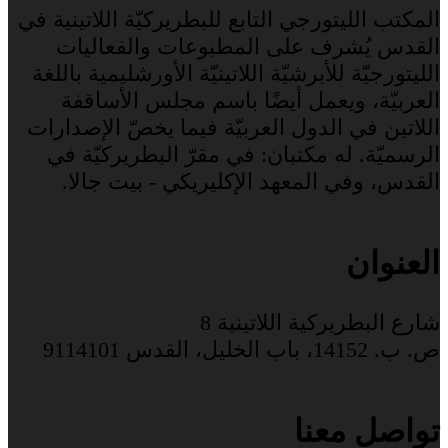
المكتب الليتورجي التابع للبطريركيّة اللاتينية في
القدس يُشرف على المطبوعات والفعاليات
الليتورجيّة للأبرشيّة اللاتينيّة الأورشليمية باللغة
العربيّة، ويعمل أيضًا باسم مجلس الأساقفة
اللاتين في الدول العربيّة فيما يخصّ الإصدارات
الرسميّة. له مكتبان: في مقرّ البطريركيّة في
القدس، وفي المعهد الإكليريكي - بيت جالا.
العنوان
شارع البطريركية اللاتينية 8
ص. ب. 14152، باب الخليل، القدس 9114101
تواصل معنا