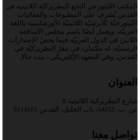
المكتب الليتورجي التابع للبطريركيّة اللاتينية في
القدس يُشرف على المطبوعات والفعاليات
الليتورجيّة للأبرشيّة اللاتينيّة الأورشليمية باللغة
العربيّة، ويعمل أيضًا باسم مجلس الأساقفة
اللاتين في الدول العربيّة فيما يخصّ الإصدارات
الرسميّة. له مكتبان: في مقرّ البطريركيّة في
القدس، وفي المعهد الإكليريكي - بيت جالا.
العنوان
شارع البطريركية اللاتينية 8
ص. ب. 14152، باب الخليل، القدس 9114101
تواصل معنا