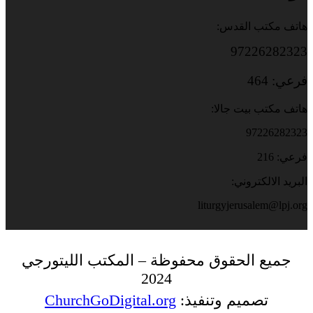
هاتف مكتب القدس:
97226282323
فرعي: 464
هاتف مكتب بيت جالا:
97226282323
فرعي: 216
البريد الالكتروني:
liturgyjerusalem@lpj.org
جميع الحقوق محفوظة – المكتب الليتورجي
2024
تصميم وتنفيذ:
ChurchGoDigital.org