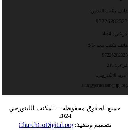
هاتف مكتب القدس:
97226282323
فرعي: 464
هاتف مكتب بيت جالا:
97226282323
فرعي: 216
البريد الالكتروني:
liturgyjerusalem@lpj.org
جميع الحقوق محفوظة – المكتب الليتورجي
2024
تصميم وتنفيذ:
ChurchGoDigital.org