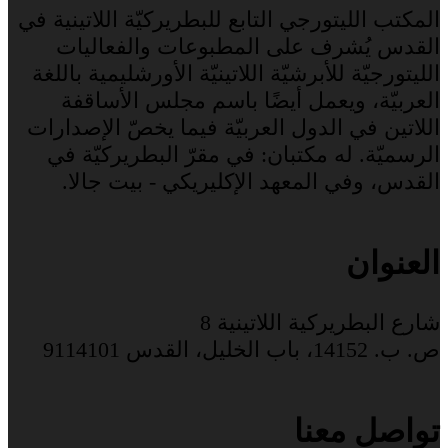
المكتب الليتورجي التابع للبطريركيّة اللاتينية في
القدس يُشرف على المطبوعات والفعاليات
الليتورجيّة للأبرشيّة اللاتينيّة الأورشليمية باللغة
العربيّة، ويعمل أيضًا باسم مجلس الأساقفة
اللاتين في الدول العربيّة فيما يخصّ الإصدارات
الرسميّة. له مكتبان: في مقرّ البطريركيّة في
القدس، وفي المعهد الإكليريكي - بيت جالا.
العنوان
شارع البطريركية اللاتينية 8
ص. ب. 14152، باب الخليل، القدس 9114101
تواصل معنا