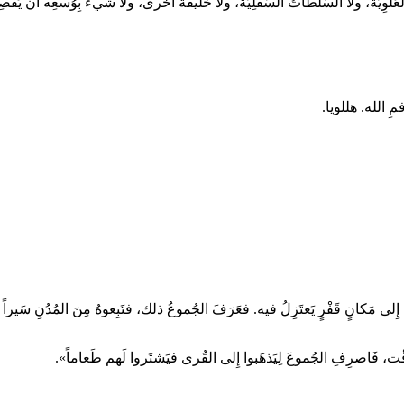
ْوِيَّة، ولا السُّلُطاتُ السُّفلِيَّة، ولا خَليقَةٌ أُخْرى، ولا شيءٌ بِوُسعِه أَن يَفص
مِ الله. هللويا.
انٍ قَفْرٍ يَعتَزِلُ فيه. فعَرَفَ الجُموعُ ذلك، فتَبِعوهُ مِنَ المُدُنِ سَيراً على الأَ
لوَقْت، فَاصرِفِ الجُموعَ لِيَذهَبوا إِلى القُرى فيَشتَروا لَهم طَعاماً».