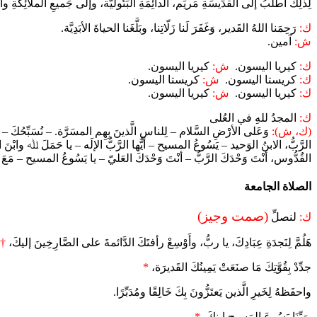
لِذلِكَ أَطلُبُ إلى القدِّيسَةِ مَريَم، الدائِمَةِ البَتُوليَّة، وإلى جَميعِ الملائِكَةِ و
ك:
رَحِمَنا اللهُ القَدير، وَغَفَرَ لَنا زَلّاتِنا، وبَلَّغَنا الحياةَ الأبَدِيَّة.
ش:
آمين.
ك:
كيريا اليسون.
ش:
كيريا اليسون.
ك:
كريستا اليسون.
ش:
كريستا اليسون.
ك:
كيريا اليسون.
ش:
كيريا اليسون.
ك:
المجدُ للهِ في العُلى
(ك، ش):
وَعَلى الأرْضِ السَّلام – لِلناسِ الَّذينَ بِهِم المسَرَّة. – نُسَبِّحُكَ – 
الرَّبُّ، الابنُ الوَحيد – يَسُوعُ المسيح – أيُّها الرَّبُّ الإلَه – يا حَمَلَ ﷲ وابْن
القُدُّوس، أنْتَ وَحْدَكَ الرَّبُّ – أنْتَ وَحْدَكَ العَليّ – يا يَسُوعُ المسيح – م
الصلاة الجامعة
(صمت وجيز)
ك:
لنصلِّ
هَلُمَّ لِنَجدَةِ عِبَادِكَ، يا ربُّ، وأَوْسِعْ رأفتَكَ الدَّائمةَ على الصَّارِخِينَ إليكَ،
†
جدِّدْ بِقُوَّتِكَ مَا صنَعَتْ يَمِينُكَ القَديرَة،
*
واحفَظهُ لِخَيرِ الَّذين يَعتَزُّونَ بِكَ خَالِقًا ومُدَبِّرًا.
بِرَبِّنَا يَسُوعَ المَسِيحِ ابنِكَ،
*