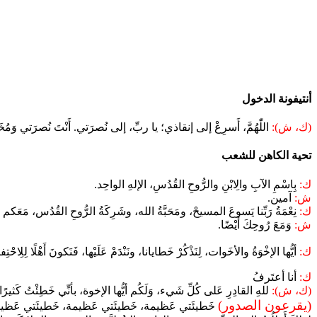
أنتيفونة الدخول
(ك، ش):
اللّٰهُمَّ، أَسرِعْ إلى إنقاذي؛ يا ربِّ، إلى نُصرَتي. أَنْتَ نُصرَتي وَمُخ
تحية الكاهن للشعب
ك:
بِاسْمِ الآبِ والِابْنِ والرُّوحِ القُدُسِ، الإلهِ الواحِد.
ش:
آمين.
ك:
نِعْمَةُ رَبِّنا يَسوعَ المسيحْ، ومَحَبَّةُ الله، وشَرِكَةُ الرُّوحِ القُدُس، مَعَكم 
ش:
وَمَعَ رُوحِكَ أَيْضًا.
ك:
أيُّها الإخْوَةُ والأخَوات، لِنَذْكُرْ خَطايانا، ونَنْدَمْ عَلَيْها، فَنَكونَ أَهْلًا لِلِاحْت
ك:
أنا أعتَرفُ
(ك، ش):
للهِ القادِرِ عَلى كُلِّ شَيء، وَلَكُم أيُّها الإخوة، بأنِّي خَطِئْتُ كَثيرًا
(يقرعون الصدور)
خَطيئَتي عَظيمة، خَطيئَتي عَظيمة، خَطيئَتي عَظيمة