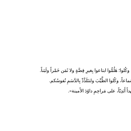
كُلوا؛ هَلُمُّوا ابتاعوا بِغيرِ فِضَّةٍ ولا ثَمَن خَمْراً ولَبَناً.
عاً، وكُلوا الطَّيِّبَ ولتتَلَذَّذْ بِالدَّسَمِ نُفوسُكم.
 أَبَدِيّاً، على مَراحِمِ داوُدَ الأَمينة».