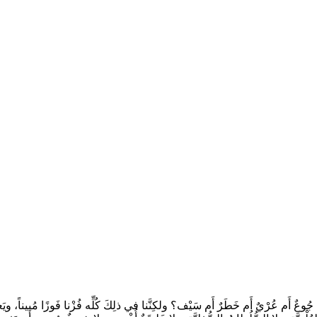
ُوعٌ أَم عُرْيٌ أَم خَطَرٌ أَم سَيْف؟ ولكِنَّنا في ذلِكَ كُلِّه فُزْنا فَوزًا مُبيناً، ويَعود