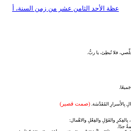
عظة الأحد الثامن عشر من زمن السنة، أ
َلِّصي، فلا تُبطِئ، يا ربُّ.
جَميعًا.
(صمت قصير)
ِفالِ بِالأَسرارِ المُقَدَّسَة.
، بِالفِكرِ والقَوْلِ والفِعْلِ والاهْمال:
ٌ جدًا.