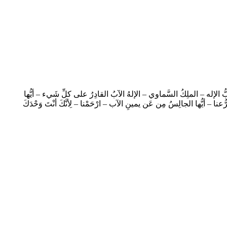
رَّبُّ الإله – الملِكُ السَّماوي – الإلهُ الآبُ القادِرُ على كلِّ شَيء – أيُّها
عنا – أيُّها الجالِسُ مِن عَن يمينِ الآب – ارْحَمْنا – لِأنَّكَ أنْتَ وَحْدَكَ