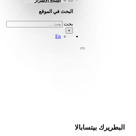
أشباه الأسرار
البحث في الموقع
بحث
×
En
البطريرك بيتسابالا