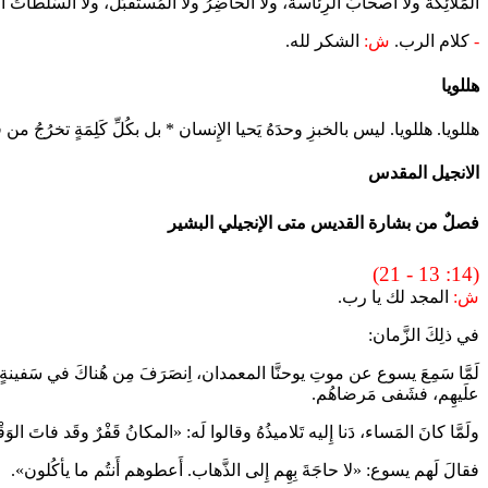
المَلائِكَةُ ولا أَصحابُ الرِئاسة، ولا الحاضِرُ ولا المُستَقبَل، ولا السُّلُطاتُ العُل
-
كلام الرب.
ش:
الشكر لله.
هللويا
هللويا. هللويا. ليس بالخبزِ وحدَهُ يَحيا الإِنسان * بل بكُلِّ كَلِمَةٍ تخرُجُ من ف
الانجيل المقدس
فصلٌ من بشارة القديس متى الإنجيلي البشير
(14: 13 - 21)
ش:
المجد لك يا رب.
في ذلِكَ الزَّمان:
لَمَّا سَمِعَ يسوع عن موتِ يوحنَّا المعمدان، اِنصَرَفَ مِن هُناكَ في سَفينةٍ إِلى مَك
علَيهِم، فشَفى مَرضاهُم.
ولَمَّا كانَ المَساء، دَنا إِليه تَلاميذُهُ وقالوا لَه: «المكانُ قَفْرٌ وقَد فاتَ ا
فقالَ لَهم يسوع: «لا حاجَةَ بِهِم إِلى الذَّهاب. أَعطوهم أَنتُم ما يأكُلون».