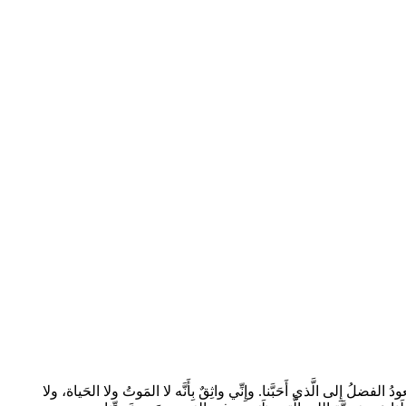
ُ الفضلُ إِلى الَّذي أَحَبَّنا. وإِنِّي واثِقٌ بِأَنَّه لا المَوتُ ولا الحَياة، ولا