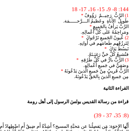
144: 8- 9، 15- 16، 17- 18
1)
الرَّبُّ رَحِيــمٌ رَؤُوفٌ
*
طَويلُ الأَناةِ وعَظيمُ الـــرَّحـــــمَة.
الرَّبُّ يَرأَفُ بِالجَميعِ
*
ومَراحِمُهُ عَلى كُلِّ أَعْمالِهِ.
2)
عُيونُ الجَميعِ تَرْجُوكَ
*
لِتَرزُقَهم طَعامَهم في أَوانِهِ.
تَبسُطُ يَدَكَ
*
فتُشبِعُ كُلَّ حَيٍّ رَغبَـتَهُ.
3)
الرَّبُّ بارٌّ في كُلِّ طُرُقِهِ
*
وصَفِيٌّ في جَميعِ أَعْمالِهِ.
الرَّبُّ قَريبٌ مِنْ جَميعِ الَّذينَ يَدْعُونَهُ
*
مِن جَميعِ الَّذينَ بِالحَقِّ يَدْعُونَهُ.
القراءة الثانية
قراءة من رسالة القديس بولسَ الرسول إلى أهل رومة
(8: 35، 37 - 39)
أَيُّها الإِخوَة: مَن يَفصِلُنا عن مَحبَّةِ المسيح؟ أَشِدَّةٌ أَم ضِيقٌ أَمِ اضْطِهادٌ أَم ج