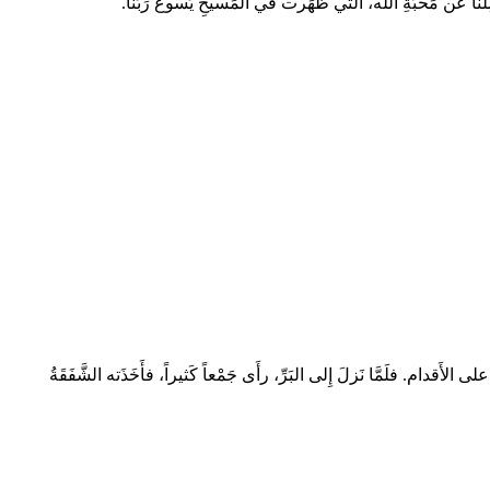
ِلَنا عن مَحبَّةِ الله، الَّتي ظَهَرت في المَسيحِ يَسوعَ رَبِّنا.
قدام. فلَمَّا نَزلَ إِلى البَرِّ، رأَى جَمْعاً كَثيراً، فأَخَذَته الشَّفَقَةُ