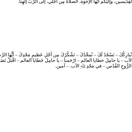
القِدِّيسين، وإلَيْكم أيُّها الإخْوَة، الصلاةَ مِن أجْلي، إلى الرَّبِّ إلَهِنا.
نُبارِكُكَ – نَسْجُدُ لَكَ – نُمجِّدُكَ – نَشْكُرُكَ مِن أجْلِ عَظيمِ مَجْدِكَ – أيُّها ال
َ الآب – يا حامِلَ خطايا العالم – ارْحَمنا – يا حامِلَ خَطايا العالم – اقْبَلْ تَضَرُّ
َعَ الرُّوحِ القُدُس – في مَجْدِ ﷲِ الآب. – آمين.