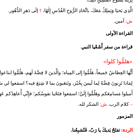
الَّذِي يَحيَا وَيَملِكُ مَعَكَ، باتِّحَادِ الرُّوحِ القُدُسِ إِلٰهًا،
†
إلَى دَهرِ الدُّهُور.
ش:
آمين.
القراءة الأولى
قراءة من سفر أَشَعْيا النبي
«هلمُّوا كلوا»
أَيُّها العِطاشُ جَميعاً، هَلُمُّوا إِلى المِياه؛ والَّذينَ لا فِضَّةَ لَهم، هَلُمُّوا ابتاعوا و
لِمَاذا تَزِنونَ فِضَّةً لِما لَيسَ بِخُبْز، وتَتعَبونَ بما لا شِبَعَ فيه؟ اسمَعوا لي سَما
أَميلوا مَسامِعَكم وهَلُمُّوا إِلَيَّ؛ اسمَعوا فتَحْيا نفوسُكم؛ فإِنِّي أُعاهِدُكم عَهداً
–
كلام الرب.
ش:
الشكر لله.
المزمور
الردة:
تفتَحُ يَديكَ يا رَبّ، فَتُشبِعُنا.