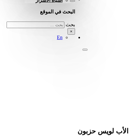
أشباه الأسرار
البحث في الموقع
بحث
×
En
الأب لويس حزبون