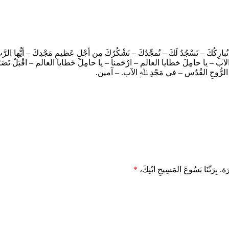
نُبارِكُكَ – نَسْجُدُ لَكَ – نُمجِّدُكَ – نَشْكُرُكَ مِن أجْلِ عَظيمِ مَجْدِكَ – أيُّها ال
َ الآب – يا حامِلَ خطايا العالم – ارْحَمنا – يا حامِلَ خَطايا العالم – اقْبَلْ تَضَرُّ
َعَ الرُّوحِ القُدُس – في مَجْدِ ﷲِ الآب. – آمين.
َة. بِرَبِّنَا يَسُوعَ المَسِيحِ ابْنِكَ،
*