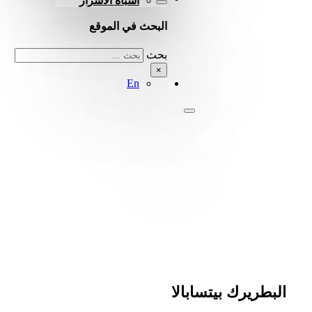
أشباه الأسرار
البحث في الموقع
بحث
×
En
البطريرك بيتسابالا