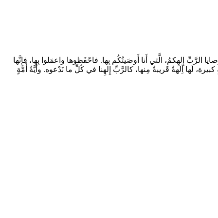
 الرَّبِّ إِلهِكمُ، الَّتي أَنا أَوصَيتُكُم بِها. فاحْفَظوها واعمَلوا بِها، فإِنَّها
، لَها آِلهةٌ قَريبةٌ مِنها، كالرَّبِّ إِلهِنا في كُلِّ ما نَدْعوه. وأيَّةُ أُمَّةٍ