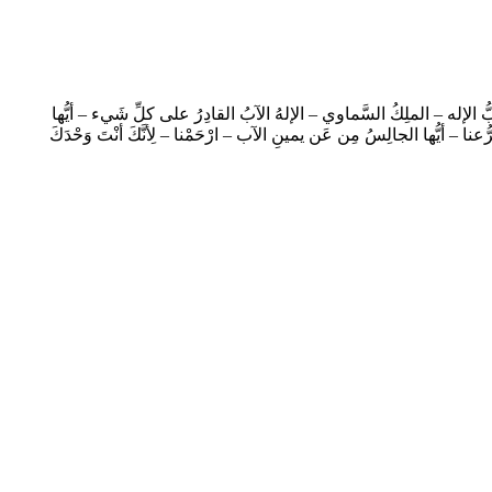
رَّبُّ الإله – الملِكُ السَّماوي – الإلهُ الآبُ القادِرُ على كلِّ شَيء – أيُّها
عنا – أيُّها الجالِسُ مِن عَن يمينِ الآب – ارْحَمْنا – لِأنَّكَ أنْتَ وَحْدَكَ