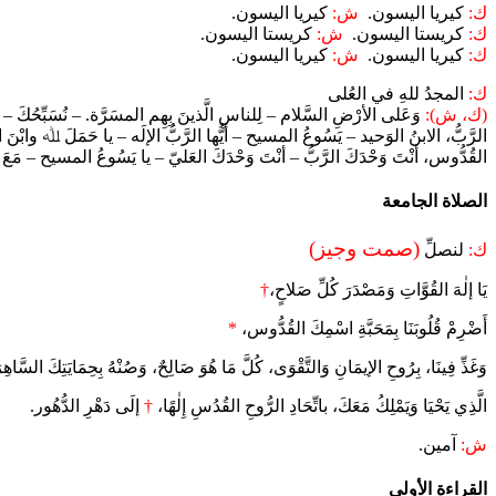
ك:
كيريا اليسون.
ش:
كيريا اليسون.
ك:
كريستا اليسون.
ش:
كريستا اليسون.
ك:
كيريا اليسون.
ش:
كيريا اليسون.
ك:
المجدُ للهِ في العُلى
(ك، ش):
وَعَلى الأرْضِ السَّلام – لِلناسِ الَّذينَ بِهِم المسَرَّة. – نُسَبِّحُكَ – 
الرَّبُّ، الابنُ الوَحيد – يَسُوعُ المسيح – أيُّها الرَّبُّ الإلَه – يا حَمَلَ ﷲ وابْن
القُدُّوس، أنْتَ وَحْدَكَ الرَّبُّ – أنْتَ وَحْدَكَ العَليّ – يا يَسُوعُ المسيح – م
الصلاة الجامعة
(صمت وجيز)
ك:
لنصلِّ
يَا إلٰهَ القُوَّاتِ وَمَصْدَرَ كُلِّ صَلاحٍ،
†
أَضْرِمْ قُلُوبَنَا بِمَحَبَّةِ اسْمِكَ القُدُّوس،
*
وَغَذِّ فِينَا، بِرُوحِ الإيمَانِ وَالتَّقْوَى، كُلَّ مَا هُوَ صَالِحٌ، وَصُنْهُ بِحِمَايَتِكَ السَّاهِر
الَّذِي يَحْيَا وَيَمْلِكُ مَعَكَ، باتِّحَادِ الرُّوحِ القُدُسِ إِلٰهًا،
†
إلَى دَهْرِ الدُّهُور.
ش:
آمين.
القراءة الأولى