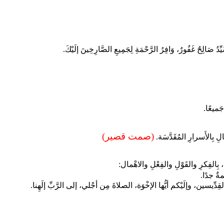
سَّيِّدُ صَالِحٌ غَفُورٌ، وَافِرُ الرَّحْمَةِ لِجَمِيعِ الصَّارِخِينَ إلَيْكَ.
جَميعًا.
(صمت قصير)
ِفالِ بِالأَسرارِ المُقَدَّسَة.
، بِالفِكرِ والقَوْلِ والفِعْلِ والاهْمال:
ٌ جدًا.
القِدِّيسين، وإلَيْكم أيُّها الإخْوَة، الصلاةَ مِن أجْلي، إلى الرَّبِّ إلَهِنا.