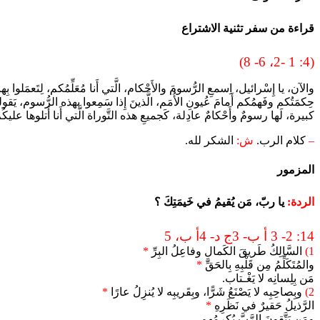
قراءة من سفر تثنية الاشتراع
(4: 1 -2، 6- 8)
والآن، يا إِسْرائيل، اِسمعِ الرُّسومَ والأَحْكام، الَّتي أَنا مُعَلِّمُكم، لِتَعمَلوا بِه
حِكمَتُكم وفَهمُكم أَمامَ عُيونِ الأُمَم، الَّذينَ إِذا سَمِعوا بهذه الرُّسوم، يَقولون: «
كبيرة، لَها رسومٌ وأَحْكامٌ عادِلة، كَجميعِ هذه التَّوراة الَّتي أَنا أَتلوها عليكُم
–
كلام الرب.
ش:
الشكر لله.
المزمور
الردة:
يا ربّ، مَن يُقيمُ في خَيمَتِكَ ؟
14: 2- 3 أ ب- 3ج د- 4أ ب، 5
1)
السَّالِكُ طَريقَ الكَمالِ وفاعِلُ البِرِّ
*
والمُتَكَلِّمُ مِن قَلْبِهِ بِالحَقِّ
*
مَن بِلِسانِه لا يَغْـتاب.
2)
وبِصاحِبِه لا يَصْنَعُ شَرًّا، وبِقَريبِه لا يُنزِلُ عارًا
*
الرَّذيلُ حَقيرٌ في نَظَرِهِ
*
ومَن يَتَّقونَ الرَّبَّ يُكرِمُهم.