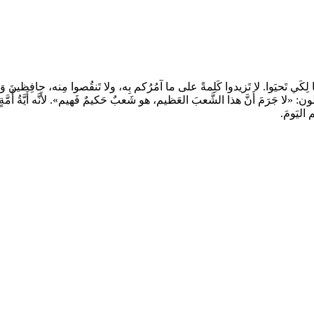
ا لِكَي تَحيَوا. لا تَزيدوا كَلِمةً على ما آمُرُكم بِه، ولا تَنقُصوا مِنه، حافِظينَ وَصايا
لا جَرَمَ أَنَّ هذا الشَّعبَ العَظيم، هو شَعبٌ حَكيمٌ فَهيم». لأَنَّه أَيَّةُ أُمَّةٍ كبيرة
 اليَومَ.