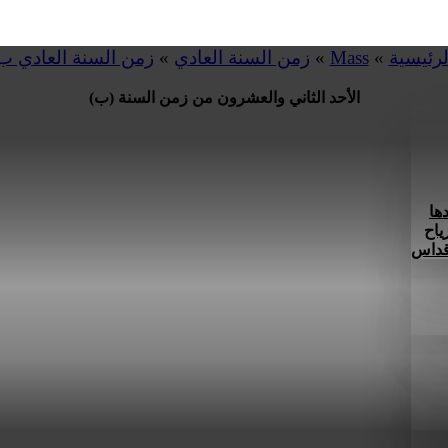
لرئيسية
»
Mass
»
زمن السنة العادي
»
زمن السنة العادي ب
الأحد الثاني والعشرون من زمن السنة (ب)
ها
ياح
 قداس