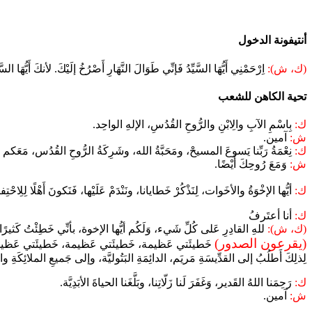
أنتيفونة الدخول
(ك، ش):
اِرْحَمْنِي أَيُّهَا السَّيِّدُ فَإنِّي طَوَالَ النَّهَارِ أَصْرُخُ إلَيْكَ. لأنكَ أَيُّهَا ال
تحية الكاهن للشعب
ك:
بِاسْمِ الآبِ والِابْنِ والرُّوحِ القُدُسِ، الإلهِ الواحِد.
ش:
آمين.
ك:
نِعْمَةُ رَبِّنا يَسوعَ المسيحْ، ومَحَبَّةُ الله، وشَرِكَةُ الرُّوحِ القُدُس، مَعَكم 
ش:
وَمَعَ رُوحِكَ أَيْضًا.
ك:
أيُّها الإخْوَةُ والأخَوات، لِنَذْكُرْ خَطايانا، ونَنْدَمْ عَلَيْها، فَنَكونَ أَهْلًا لِلِاحْت
ك:
أنا أعتَرفُ
(ك، ش):
للهِ القادِرِ عَلى كُلِّ شَيء، وَلَكُم أيُّها الإخوة، بأنِّي خَطِئْتُ كَثيرًا
(يقرعون الصدور)
خَطيئَتي عَظيمة، خَطيئَتي عَظيمة، خَطيئَتي عَظيمة
لِذلِكَ أَطلُبُ إلى القدِّيسَةِ مَريَم، الدائِمَةِ البَتُوليَّة، وإلى جَميعِ الملائِكَةِ و
ك:
رَحِمَنا اللهُ القَدير، وَغَفَرَ لَنا زَلّاتِنا، وبَلَّغَنا الحياةَ الأبَدِيَّة.
ش:
آمين.