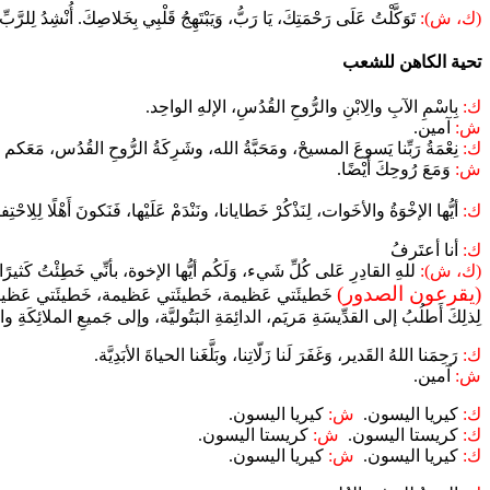
(ك، ش):
تَوَكَّلْتُ عَلَى رَحْمَتِكَ، يَا رَبُّ، وَيَبْتَهِجُ قَلْبِي بِخَلاصِكَ. أُنْشِدُ لِلرَّبِّ 
تحية الكاهن للشعب
ك:
بِاسْمِ الآبِ والِابْنِ والرُّوحِ القُدُسِ، الإلهِ الواحِد.
ش:
آمين.
ك:
نِعْمَةُ رَبِّنا يَسوعَ المسيحْ، ومَحَبَّةُ الله، وشَرِكَةُ الرُّوحِ القُدُس، مَعَكم 
ش:
وَمَعَ رُوحِكَ أَيْضًا.
ك:
أيُّها الإخْوَةُ والأخَوات، لِنَذْكُرْ خَطايانا، ونَنْدَمْ عَلَيْها، فَنَكونَ أَهْلًا لِلِاحْت
ك:
أنا أعتَرفُ
(ك، ش):
للهِ القادِرِ عَلى كُلِّ شَيء، وَلَكُم أيُّها الإخوة، بأنِّي خَطِئْتُ كَثيرًا
(يقرعون الصدور)
خَطيئَتي عَظيمة، خَطيئَتي عَظيمة، خَطيئَتي عَظيمة
لِذلِكَ أَطلُبُ إلى القدِّيسَةِ مَريَم، الدائِمَةِ البَتُوليَّة، وإلى جَميعِ الملائِكَةِ و
ك:
رَحِمَنا اللهُ القَدير، وَغَفَرَ لَنا زَلّاتِنا، وبَلَّغَنا الحياةَ الأبَدِيَّة.
ش:
آمين.
ك:
كيريا اليسون.
ش:
كيريا اليسون.
ك:
كريستا اليسون.
ش:
كريستا اليسون.
ك:
كيريا اليسون.
ش:
كيريا اليسون.