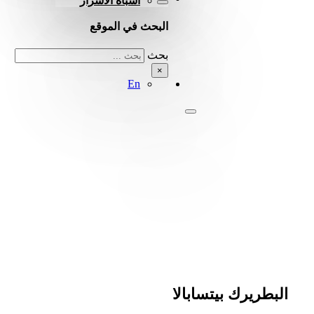
أشباه الأسرار
البحث في الموقع
بحث
×
En
البطريرك بيتسابالا