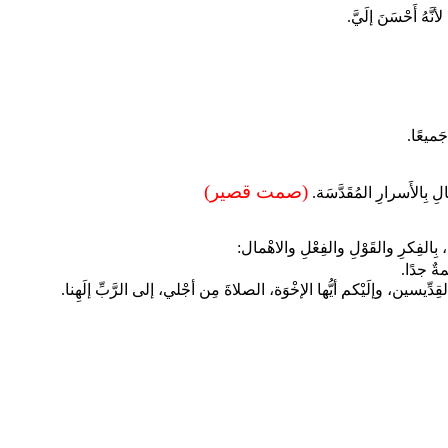
لأنَّهُ أَحْسَنَ إلَيَّ.
جَميعًا.
(صمت قصير)
ِفالِ بِالأَسرارِ المُقَدَّسَة.
، بِالفِكرِ والقَوْلِ والفِعْلِ والاهْمال:
ٌ جدًا.
القِدِّيسين، وإلَيْكم أيُّها الإخْوَة، الصلاةَ مِن أجْلي، إلى الرَّبِّ إلَهِنا.