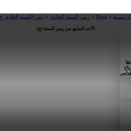
لرئيسية
»
Mass
»
زمن السنة العادي
»
زمن السنة العادي ج
الأحد السابع من زمن السنة (ج)
ها
ياح
 قداس