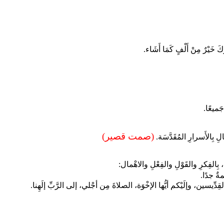
رِكَ خَيْرٌ مِنْ أَلْفٍ كَمَا أَشَاء.
جَميعًا.
(صمت قصير)
ِفالِ بِالأَسرارِ المُقَدَّسَة.
، بِالفِكرِ والقَوْلِ والفِعْلِ والاهْمال:
ٌ جدًا.
القِدِّيسين، وإلَيْكم أيُّها الإخْوَة، الصلاةَ مِن أجْلي، إلى الرَّبِّ إلَهِنا.