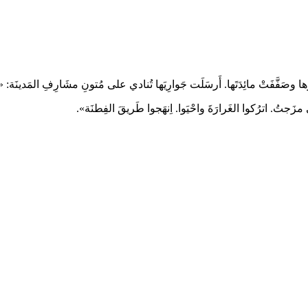
َمرَها وصَفَّفَتْ مائِدَتَها. أَرسَلَت جَوارِيَها تُنادي على مُتونِ مشَارِفِ المَدينَة: 
ي مزَجتُ. اترُكوا الغَرارَةَ واحْيَوا. اِنهَجوا طَريقَ الفِطنَة».