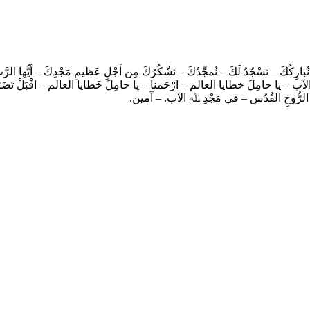
نُبارِكُكَ – نَسْجُدُ لَكَ – نُمجِّدُكَ – نَشْكُرُكَ مِن أجْلِ عَظيمِ مَجْدِكَ – أيُّها ال
َ الآب – يا حامِلَ خطايا العالم – ارْحَمنا – يا حامِلَ خَطايا العالم – اقْبَلْ تَضَرُّ
َعَ الرُّوحِ القُدُس – في مَجْدِ ﷲِ الآب. – آمين.