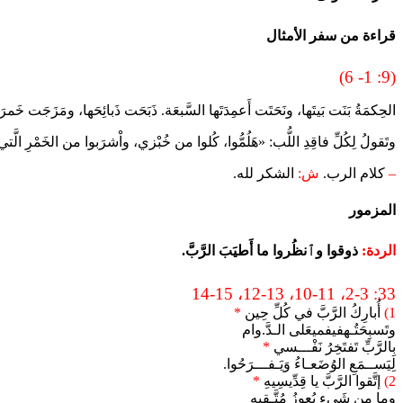
قراءة من سفر الأمثال
(9: 1- 6)
الحِكمَةُ بَنَت بَيتَها، ونَحَتَت أَعمِدَتَها السَّبعَة. ذَبَحَت ذَبائِحَها، ومَزَجَت خ
وتَقولُ لِكُلِّ فاقِدِ اللُّب: «هَلُمُّوا، كُلوا من خُبْزي، واْشرَبوا من الخَمْرِ الَّت
–
كلام الرب.
ش:
الشكر لله.
المزمور
الردة:
ذوقوا وٱنظُروا ما أَطيَبَ الرَّبَّ.
33: 2-3، 10-11، 12-13، 14-15
1)
أُبارِكُ الرَّبَّ في كُلِّ حِين
*
وتَسبِحَتُـهفيفميعَلى الـدَّ.وام
بِالرَّبِّ تَفتَخِرُ نَفْـــسي
*
لِيَســمَعِ الوُضَعـاءُ وَيَـفـــرَحُوا.
2)
إتَّقوا الرَّبَّ يا قِدِّيسِيهِ
*
وما مِن شَيءٍ يُعوِزُ مُتَّـقِيهِ