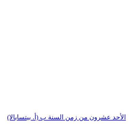
الأحد عشرون من زمن السنة ب (أ. بيتسابالا)