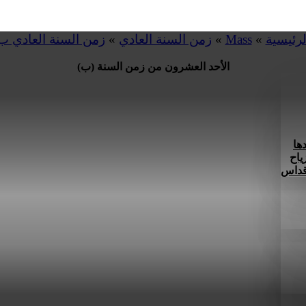
لرئيسية
»
Mass
»
زمن السنة العادي
»
زمن السنة العادي ب
الأحد العشرون من زمن السنة (ب)
ها
ياح
 قداس