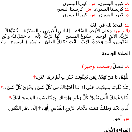
ك:
كيريا اليسون.
ش:
كيريا اليسون.
ك:
كريستا اليسون.
ش:
كريستا اليسون.
ك:
كيريا اليسون.
ش:
كيريا اليسون.
ك:
المجدُ للهِ في العُلى
(ك، ش):
وَعَلى الأرْضِ السَّلام – لِلناسِ الَّذينَ بِهِم المسَرَّة. – نُسَبِّحُكَ – 
الرَّبُّ، الابنُ الوَحيد – يَسُوعُ المسيح – أيُّها الرَّبُّ الإلَه – يا حَمَلَ ﷲ وابْن
القُدُّوس، أنْتَ وَحْدَكَ الرَّبُّ – أنْتَ وَحْدَكَ العَليّ – يا يَسُوعُ المسيح – م
الصلاة الجامعة
(صمت وجيز)
ك:
لنصلِّ
اللّٰهُمَّ، يَا مَنْ تُهَيِّئُ لِمَنْ يُحِبُّونَكَ خَيْرَاتٍ لَمْ تَرَهَا عَيْن،
†
اِمْلَأ قُلُوبَنَا بِمَوَدَّتِكَ، حَتَّى إذَا مَا أَحْبَبْنَاكَ في كُلِّ شَيْءٍ وَفَوْقَ كُلِّ شَيْء،
*
نِلْنَا وُعُودَكَ الَّتِي تَفُوقُ كُلَّ رَغْبَةٍ وَإدْرَاك. بِرَبِّنَا يَسُوعَ المَسِيحِ ابْنِكَ،
*
الَّذِي يَحْيَا وَيَمْلِكُ مَعَكَ، باتِّحَادِ الرُّوحِ القُدُسِ إِلٰهًا، † إلَى دَهْرِ الدُّهُور.
ش:
آمين.
القراءة الأولى