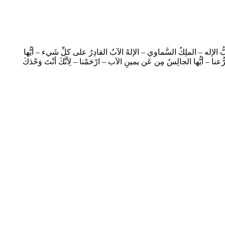
رَّبُّ الإله – الملِكُ السَّماوي – الإلهُ الآبُ القادِرُ على كلِّ شَيء – أيُّها
عنا – أيُّها الجالِسُ مِن عَن يمينِ الآب – ارْحَمْنا – لِأنَّكَ أنْتَ وَحْدَكَ