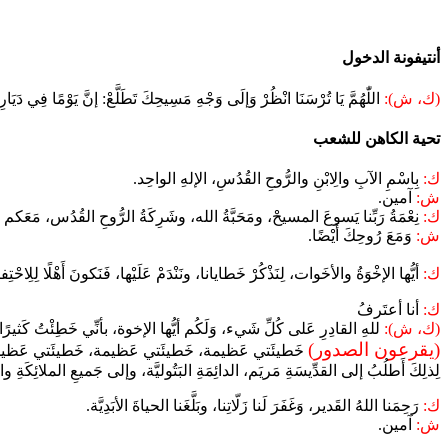
أنتيفونة الدخول
(ك، ش):
اللّٰهُمَّ يَا تُرْسَنَا انْظُرْ وَإلَى وَجْهِ مَسِيحِكَ تَطَلَّعْ: إنَّ يَوْمًا فِي دَيَا
تحية الكاهن للشعب
ك:
بِاسْمِ الآبِ والِابْنِ والرُّوحِ القُدُسِ، الإلهِ الواحِد.
ش:
آمين.
ك:
نِعْمَةُ رَبِّنا يَسوعَ المسيحْ، ومَحَبَّةُ الله، وشَرِكَةُ الرُّوحِ القُدُس، مَعَكم 
ش:
وَمَعَ رُوحِكَ أَيْضًا.
ك:
أيُّها الإخْوَةُ والأخَوات، لِنَذْكُرْ خَطايانا، ونَنْدَمْ عَلَيْها، فَنَكونَ أَهْلًا لِلِاحْت
ك:
أنا أعتَرفُ
(ك، ش):
للهِ القادِرِ عَلى كُلِّ شَيء، وَلَكُم أيُّها الإخوة، بأنِّي خَطِئْتُ كَثيرًا
(يقرعون الصدور)
خَطيئَتي عَظيمة، خَطيئَتي عَظيمة، خَطيئَتي عَظيمة
لِذلِكَ أَطلُبُ إلى القدِّيسَةِ مَريَم، الدائِمَةِ البَتُوليَّة، وإلى جَميعِ الملائِكَةِ و
ك:
رَحِمَنا اللهُ القَدير، وَغَفَرَ لَنا زَلّاتِنا، وبَلَّغَنا الحياةَ الأبَدِيَّة.
ش:
آمين.