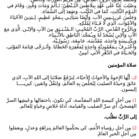
وصُلِبَ عَنَّا عَلَى عَهْدِ بِيلَاطُسَ البُـنْطِيّ؛ تَـألَّمَ وَمَاتَ وَقُبِرَ، وَقَامَ في
اليَـوْمِ الثَّالِثِ، كَمَا في الكُتُب، وَصَعِدَ إلَى السَّمَاءِ،
وَجَلَسَ عَن يَـمِينِ الآب. وَأَيْضًا سَيَأْتِـي بِـمَجْدٍ عَظِيمٍ، لِـيَدِينَ الأحْيَاءَ
وَالأمْوَات، الَّذِي لَا فَـنَاءَ لِمُلْكِهِ.
وَبِالرُّوحِ القُدُسِ، الرَّبِّ المُحْيِـي: الـمُنْـبَـثِقِ مِنَ الآبِ وَالاِبْـن. الَّذِي مَعَ
الآبِ وَالاِبنِ يُسْجَدُ لَهُ ويـُمَجَّد: الَنَاطِقِ بالأَنْـبِيَاء.
وَبِكَنِـيسَةٍ وَاحِدَة، مُقَدَّسَة، جَامِعَة، رَسُولِـيَّة.
وَأعْتَـرِفُ بِـمَعْمُودِيَّةٍ وَاحِدَةٍ لِمَغْفِرَةِ الخَطَايَا. وَأتَـرَجَّى قِيَامَةَ المَوْتَى،
وَالحَـيَاةَ في الدَّهْرِ الآتي. آمِينْ.
صلاة المؤمنين
ك:
أيُّها الإِخوةُ والأخواتُ الأحبّاء، لِنرْفَعْ صَلاتَنا إلى اللهِ الآبِ، الذي
عانَقَ وَحيدُهُ الصليبَ لِيُخلِّصَ بِهِ العالمَ، وَلنَقُلْ واثقين: كيريــــا
إليسون.
1)
مِن أجلِ كنيسةِ اللهِ المقدَّسة، كي تكونَ، باحتفالِها وعَيشِها السرَّ
الفِصحيَّ، أي سرِّ الصليب والقيامة، أداةَ خَلاصٍ وحَياةٍ لِلعالم.
إلى الرَّبِّ نطلُب.
2)
مِن أجلِ رؤساءِ الأُمَم، كي يحكُموا العالمَ بِنزاهَةٍ وَعدلٍ، ويعمَلوا
مِن أجلِ الخيرِ العامّ.