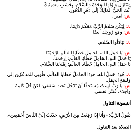
وَتَنَازَلْ وَأَوْلِهَا الوَحْدَةَ وَالسَّلام، بِحَسَبِ مَشِيئَتِكَ،
أَنْتَ الحَيُّ المَالِكُ إلَى دَهْرِ الدُّهُور.
ش:
آمين.
ك:
لِيَكُنْ سَلامُ الرَّبِّ مَعَكُمْ دَائِمًا.
ش:
ومَعَ رُوحِكَ أيضًا.
ك:
تَبَادَلُوا السَّلام.
ش:
يَا حَمَلَ اللهِ، الحَامِلَ خَطَايَا العَالَم: اِرْحَمْنَا.
يَا حَمَلَ اللهِ، الحَامِلَ خَطَايَا العَالَم: اِرْحَمْنَا.
يَا حَمَلَ اللهِ، الحَامِلَ خَطَايَا العَالَم: اِمْنَحْنَا السَّلام.
ك:
هُوذا حَملُ الله، هوذا الحاملُ خَطايا العالَم، طُوبى للمَدعُوِّينَ إلى
وَليمَةِ الحَمَل.
ش:
يا رَبُّ لَستُ مُسْتَحقًّا أنْ تَدْخُلَ تَحتَ سَقفي: لكِنْ قُلْ كَلِمةً
واحِدَة، فَتبْرَأَ نَفسي.
أنتيفونة التناول
يَقُولُ الرَّبُّ: «وَأَنَا إِذَا رُفِعْتُ مِنَ الأَرْضِ، جَذَبْتُ إلَيَّ النَّاسَ أَجْمَعِين».
الصلاة بعد التناول