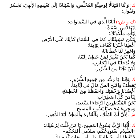
ك:
وَإنَّنَا امْتِثَالًا لِوَصِيَّةِ المُخَلِّصِ، وَاسْتِنَادًا إلَى تَعْلِيمِهِ الإلٰهِيّ، نَجْسُرُ
ونَقُول:
(ك و ش:)
أبَانَا الَّذِي في السَّمَاواتِ:
لِيَتَقَدَّسِ اسْمُكَ؛
لِيَأْتِ مَلَكُوتُكَ؛
لِتَكُنْ مَشِيئَتُكَ، كَمَا في السَّمَاءِ كَذٰلِكَ عَلَى الأرْض.
أَعْطِنَا خُبْزَنَا كَفَافَ يَوْمِنَا؛
وَاغْفِرْ لَنَا خَطَايَانَا،
كَمَا نَحْنُ نَغْفِرُ لِمَنْ خَطِئَ إلَيْنَا،
وَلا تُدْخِلْنَا في التَّجَارِبِ،
لٰكِنْ نَجِّنَا مِنَ الشِّرِّير.
ك:
نَجِّنَا، يَا رَبُّ، مِن جَمِيعِ الشُّرُورِ،
تَعَطَّفْ وَامْنَحِ السَّ مَالَ في أيَّامِنَا،
اُعْضُدْنَا بِرَحْمَتِكَ وَاحْفَظْنَا مِنَ الخَطِيئَةِ،
لِنَأْمَنَ كُلَّ اضْطِرَاب:
نَحْنُ المُنْتَظِرينَ الرَّجَاءَ السَّعِيد،
وَمَجِيءَ مُخَلِّصِنَا يَسُوعَ المَسِيح.
ش:
لِأنَّ لَكَ المُلْك، والقُدْرَةَ والمَجْدْ، أبَدَ الدُّهور.
ك:
أَيُّهَا الرَّبُّ يَسُوعُ المَسِيح، يَا مَنْ قُلْتَ لِرُسُلِكَ:
«السَّلام أَسْتَودِعُكُم، سلامي أَمْنَحُكُم»
لا تَنْظُرْ إلَى خَطَايَانَا، بَلْ إلَى إيمَانِ كَنِيسَتِكَ،