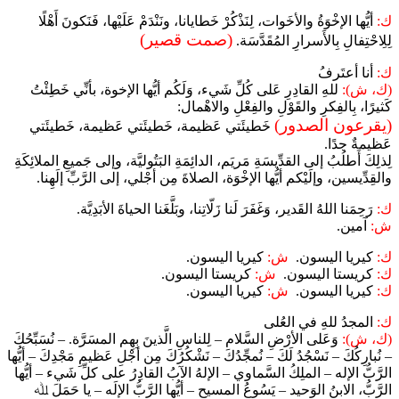
ك:
أيُّها الإخْوَةُ والأخَوات، لِنَذْكُرْ خَطايانا، ونَنْدَمْ عَلَيْها، فَنَكونَ أَهْلًا
(صمت قصير)
لِلِاحْتِفالِ بِالأَسرارِ المُقَدَّسَة.
ك:
أنا أعتَرفُ
(ك، ش):
للهِ القادِرِ عَلى كُلِّ شَيء، وَلَكُم أيُّها الإخوة، بأنِّي خَطِئْتُ
كَثيرًا، بِالفِكرِ والقَوْلِ والفِعْلِ والاهْمال:
(يقرعون الصدور)
خَطيئَتي عَظيمة، خَطيئَتي عَظيمة، خَطيئَتي
عَظيمةٌ جدًا.
لِذلِكَ أَطلُبُ إلى القدِّيسَةِ مَريَم، الدائِمَةِ البَتُوليَّة، وإلى جَميعِ الملائِكَةِ
والقِدِّيسين، وإلَيْكم أيُّها الإخْوَة، الصلاةَ مِن أجْلي، إلى الرَّبِّ إلَهِنا.
ك:
رَحِمَنا اللهُ القَدير، وَغَفَرَ لَنا زَلّاتِنا، وبَلَّغَنا الحياةَ الأبَدِيَّة.
ش:
آمين.
ك:
كيريا اليسون.
ش:
كيريا اليسون.
ك:
كريستا اليسون.
ش:
كريستا اليسون.
ك:
كيريا اليسون.
ش:
كيريا اليسون.
ك:
المجدُ للهِ في العُلى
(ك، ش):
وَعَلى الأرْضِ السَّلام – لِلناسِ الَّذينَ بِهِم المسَرَّة. – نُسَبِّحُكَ
– نُبارِكُكَ – نَسْجُدُ لَكَ – نُمجِّدُكَ – نَشْكُرُكَ مِن أجْلِ عَظيمِ مَجْدِكَ – أيُّها
الرَّبُّ الإله – الملِكُ السَّماوي – الإلهُ الآبُ القادِرُ على كلِّ شَيء – أيُّها
الرَّبُّ، الابنُ الوَحيد – يَسُوعُ المسيح – أيُّها الرَّبُّ الإلَه – يا حَمَلَ ﷲ