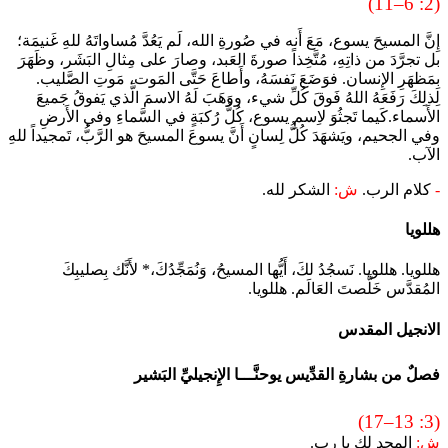
(2: 6–11)
إِنَّ المسيحَ يسوع، مَعَ أَنه في صُورةِ الله، لَم يَعُدَّ مُساواتَهُ للهِ غَنيمَة؛
بل تجرَّدَ من ذاتِهِ، مُتَّخِذاً صورةَ العَبد، وصارَ على مِثالِ البَشَر، وظَهَرَ
بِمَظهَرِ الإِنسان. فوَضَعَ نَفسَهُ، وأَطاعَ حَتَّى المَوت، مَوتِ الصَّليب.
لِذلِكَ رَفَعَهُ اللهُ فَوقَ كُلِّ شيء، ووَهَبَ لَهُ الاسمَ الَّذي يَفوقُ جَميعَ
الأَسماء.كَيما تَجثُوَ لاِسمِ يسوع، كُلُّ رُكبَةٍ في السَّماءِ وفي الأَرضِ
وفي الجحيم، ويَشهَدَ كُلُّ لِسانٍ أَنَّ يسوعَ المسيحَ هو الرَّبُّ، تَمجيداً للهِ
الآب.
-
كلام الرب.
ش:
الشكر لله.
هللويا
هللويا. هللويا. نَسجُدُ لكَ، أَيُّها المسيحُ، وَنُمَجِّدُكَ،* لأَنَّك بِصليبِكَ
المُقدَّس خَلَّصتَ العَالَم. هللويا.
الانجيل المقدس
فصلٌ من بشارةِ القدِّيس يوحنَّـــا الإِنجيليِّ البَشير
(3: 13–17)
ش:
المجد لك يا رب.