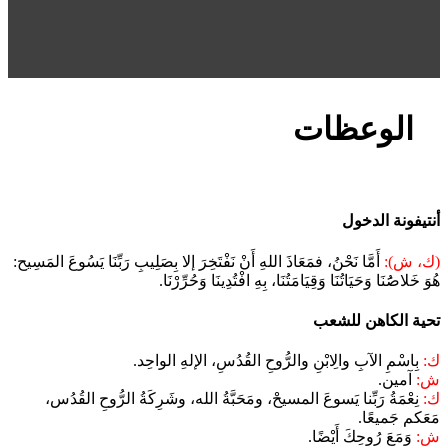
الوعظات
أنتيفونة الدخول
(ك، ش):
أَمَّا نَحْنُ، فمَعَاذَ اللهِ أَنْ نَفْتَخِرَ إلا بِصَلِيبِ رَبِّنَا يَسُوعَ المَسِيح:
هُوَ خَلاصَُنَا وَحَيَاتُنَا وَقِيَامَتُنَا، بِهِ افْتُدِينَا وَحُرِّرْنَا.
تحية الكاهن للشعب
ك:
بِاسْمِ الآبِ والِابْنِ والرُّوحِ القُدُسِ، الإلهِ الواحِد.
ش:
آمين.
ك:
نِعْمَةُ رَبِّنا يَسوعَ المسيحْ، ومَحَبَّةُ الله، وشَرِكَةُ الرُّوحِ القُدُس،
مَعَكم جَميعًا.
ش:
وَمَعَ رُوحِكَ أَيْضًا.