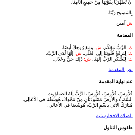
أَنْ تُطهِّرَنَا بِقُوَّتِهَا مِنْ جَمِيعِ آثَامِنَا.
بِالمَسِيحِ رَبِّنَا.
ش:
آمين
المقدمة
ك:
الرَّبُّ مَعَكُم.
ش:
ومَعَ رُوحِكَ أَيضًا.
ك:
لِنَرفَعْ قُلُوبَنَا إلى العُلَى.
ش:
إنَّهَا لَدَى الرَّبّ.
ك:
لِنَشْكُرِ الرَّبَّ إلٰهَنَا.
ش:
ذَلِكَ حَقٌّ وعَدْل.
نص المقدمة
عند نهاية المقدمة
قُدُّوسٌ، قُدُّوسٌ، قُدُّوسٌ، الرَّبُّ إلَهُ الصَباؤوت.
السَّمَاءُ وَالأرضُ مَمْلُوءَتَانِ مِنْ مَجْدِكَ، هُوشَعْنَا في الأعَالِي.
مُبَارَكٌ الآتي بِاسْمِ الرَّبّ، هُوشَعنا في الأعالي.
الصلاة الافخارستية
طقوس التناول