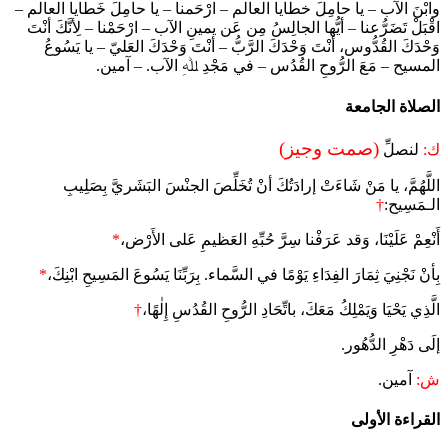
وابْنَ الآب – يا حامِلَ خطايا العالم – ارْحَمنا – يا حامِلَ خَطايا العالم –
اقْبَلْ تَضَرُّعنا – أيُّها الجالِسُ مِن عَن يمينِ الآب – ارْحَمْنا – لِأنَّكَ أنْتَ
وَحْدَكَ القُدُّوس، أنْتَ وَحْدَكَ الرَّبُّ – أنْتَ وَحْدَكَ العَليّ – يا يَسُوعُ
المسيح – مَعَ الرُّوحِ القُدُس – في مَجْدِ ﷲِ الآب. – آمين.
الصلاة الجامعة
(صمت وجيز)
ك:
لنصلِّ
اللَّهُمَّ، يا مَنْ شَاءَتْ إرادَتُكَ أنْ تُخَلِّصَ الجنْسَ البَشَريَّ بِصَلِيبِ
الـمَسِيح:
†
أَنْعِمْ عَلَيْنَا، وَقد عَرَفْنا سِرَّ حُبِّهِ العَظيمِ عَلى الأَرْض،
*
بِأنْ نَجْنِيَ ثِمَارَ الفِدَاءِ يَوْمًا في السَّماء. بِرَبِّنَا يَسُوعَ المَسِيحِ ابْنِكَ،
*
الَّذِي يَحْيَا وَيَمْلِكُ مَعَكَ، باتِّحَادِ الرُّوحِ القُدُسِ إِلٰهًا،
†
إلَى دَهْرِ الدُّهُور.
ش:
آمين.
القراءة الأولى