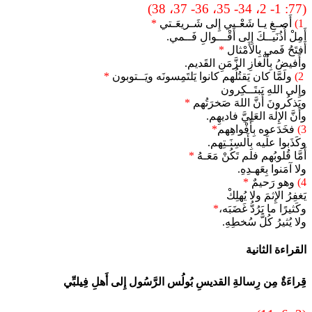
(77: 1- 2، 34- 35، 36- 37، 38)
1)
أَصـغِ يـا شَعْـبي إِلى شَـريعَـتي
*
أَمِلْ أُذُنَيــكَ إِلى أَقْـــوالِ فَــمي.
أَفتَحُ فَمي بِالأَمْثال
*
وأَفيضُ بِأَلْغازِ الزَّمَنِ القَديم.
2)
ولَمَّا كان يَقتُلُهم كانوا يَلتَمِسونَه ويَــتوبون
*
وإِلى اللهِ يَبتَــكِرون
ويَذكُرونَ أَنَّ اللهَ صَخرَتُهم
*
وأَنَّ الإِلٰهَ العَلِيَّ فاديهِم.
3)
فخَدَعوه بِأَفْواهِهم
*
وكَذَبوا علَيه بِأَلسِنَـتِهم.
أَمَّا قُلوبُهم فلم تَكُنْ مَعَـهُ
*
ولا آمَنوا بِعَهـدِهِ.
4)
وهو رَحيمٌ
*
يَغفِرُ الإِثمَ ولا يُهلِكْ
وكَثيرًا ما يَرُدُّ غَضَبَه،
*
ولا يُثيرُ كُلَّ سُخطِهِ.
القراءة الثانية
قِراءَةٌ مِن رِسالةِ القديسِ بُولُس الرَّسُول إِلى أَهلِ فِيلبِّي