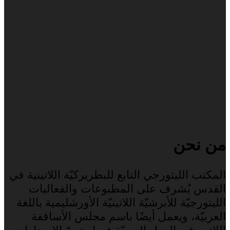
من نحن
المكتب الليتورجي التابع للبطريركيّة اللاتينية في
القدس يُشرف على المطبوعات والفعاليات
الليتورجيّة للأبرشيّة اللاتينيّة الأورشليمية باللغة
العربيّة، ويعمل أيضًا باسم مجلس الأساقفة