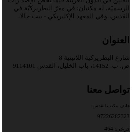
اللاتين في الدول العربيّة فيما يخصّ الإصدارات
الرسميّة. له مكتبان: في مقرّ البطريركيّة في
القدس، وفي المعهد الإكليريكي - بيت جالا.
العنوان
شارع البطريركية اللاتينية 8
ص. ب. 14152، باب الخليل، القدس 9114101
تواصل معنا
هاتف مكتب القدس:
97226282323
فرعي: 464