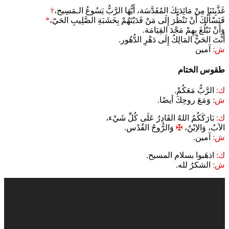
غَذَّيِتَنَا مِنْ مَائِدَتِكَ المُقَدَّسَة، أَيُّهَا الرَّبُّ يَسُوعُ الـمَسِيح،
†
فَنَسْأَلُكَ أَنْ تَنْظُرَ إِلَى مَنْ فَدَيْتَهُمْ بِخَشَبَةِ الصَّلِيبِ الحَيّ،
*
وَأَنْ تَبْلُغَ بِهِمْ مَجْدَ القِيَامَة.
أَنْتَ الحَيُّ المَالِكُ إِلَى دَهْرِ الدُّهُور.
ش:
آمين
طقوس الختام
ك:
الرَّبُّ مَعَكُمْ.
ش:
وَمَعَ روحِكَ أيضًا.
ك:
بَارَكَكُمُ اللهُ القَادِرُ عَلَى كُلِّ شَيْء،
الآبُ، وَالاِبْنُ،
✠
وَالرُّوحُ القُدُس.
ش:
آمين.
ك:
اذهَبوا بسلام المسيح.
ش:
الشكرُ لله.