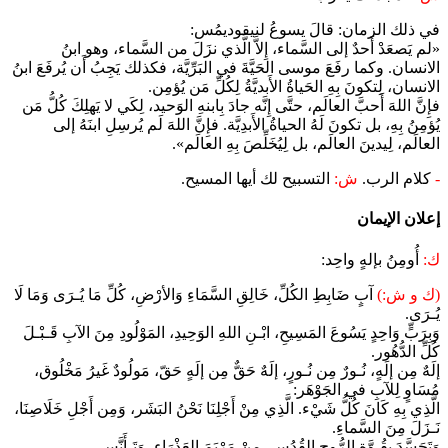
في ذلك الزمان: قالَ يسوعُ لنيقوديمُس:
«لم يَصعَدْ أَحدٌ إلى السَّماء، إِلاَّ الَّذي نزَلَ من السَّماء، وهو ابنُ
الانسان. وكما رفَعَ موسى الحَيَّةَ في البَرِّيَّة، فكذلك يَجِبُ أَن يُرفَعَ ابنُ
الانسان، لِتكونَ بِهِ الحَياةُ الأَبديَّةُ لِكُلِّ مَن يُؤمِن.
فإِنَّ اللهَ أَحبَّ العالَم، حتَّى إِنَّه جادَ بِابنهِ الوَحيد، لِكَي لا يَهلِكَ كُلُّ مَن
يُؤمِنُ بِهِ، بل تكونَ لَهُ الحياةُ الأَبدِيَّة. فإِنَّ اللهَ لَم يُرسِلِ ابنَهُ إلى
العالَم، لِيدينَ العالَم، بل لِيُخَلِّصَ بِهِ العالَم».
-
كلام الرب.
ش:
التسبيح لك أيها المسيح.
إعلان الإيمان
ك:
أُومِنُ بإلهٍ واحِد:
(ك و ش:)
آبٍ ضَابِطِ الكُلِّ، خَالِقِ السَّمَاءِ وَالأرْضِ، كُلِّ مَا يُـرَى وَمَا لَا
يُـرَى.
وَبِرَبٍّ وَاحِدٍ يَسُوعَ المَسِيحِ، ابْـنِ اللهِ الوَحِيدِ، المَوْلُودِ مِنَ الآبِ قَـبْـلَ
كُلِّ الدُّهُور.
إلَهٌ مِن إلَهٍ، نُـورٌ مِن نُـورٍ، إلَهٌ حَقٌّ مِن إلَهٍ حَقّ، مَولُودٌ غَيرُ مَخْلُوق،
مُسَاوٍ لِلآبِ في الجَوْهَر:
الَّذِي بِهِ كَانَ كُلُّ شَيْء. الَّذِي مِنْ أَجْلِنَا نَحْنُ البَشَر، وَمِن أَجْلِ خَلَاصِنَا،
نَـزَلَ مِنَ السَّماءِ.
وَتَجَسَّدَ بِقُـوَّةِ الرُّوحِ القُدُس، مِنْ مَرْيَمَ العَذْرَاءِ، وَتَـأَنَّس.