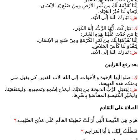
إنَّنَا نُقَدِّمُهُ لَكَ مِن ثَمَرِ الأرْضِ ومِنْ صُنْعِ يَدِ الإنْسَان،
لِيَغدُوَ لَنَا خُبْزَ الحَيَاة.
ش:
تَبَارَكَ اللهُ إلَى الأَبَد.
ك:
تَبَارَكْتَ، أَيُّهَا الرَّبُّ، إلٰهَ الكَوْن،
يَا مَنْ جُدْتَ عَلَيْنَا بِهَذِهِ الخَمْر:
إنَّنَا نُقَدِّمُهَا لَكَ مِنْ ثَمَرِ الكَرْمَةِ ومِنْ صُنعِ يَدِ الإنْسَان،
لِتَغْدُوَ لَنَا كَأْسَ الخلاص.
ش:
تَبَارَكَ اللهُ إلَى الأَبَد.
بعد رفع القرابين
ك:
صلوا أيها الإخوة والأخوات، إلى الله الآب القدير، كي يقبل مني
ومنكم هذه الذبيحة.
ش:
لِيَقبَلِ الرَّبُّ الذبيحَةَ مِن يَدَيْكَ، لـِمَدْحِ اِسْمِهِ وَتَمجيدِهِ، وَلـِمَنفَعَتِنا،
وَلـِخَيْرِ الكنيسةِ المقدَّسَةِ بِأَسْرِها.
الصلاة على التقادم
هَذِي هِيَ الذَّبيحةُ الَّتِي أَزَالَتْ خَطِيئَةَ العَالَمِ عَلَى مَذْبَحِ الصَّلِيب،
†
فَنَطْلُبُ إِلَيْكَ، يَا أَبَا المَرَاحِم،
*