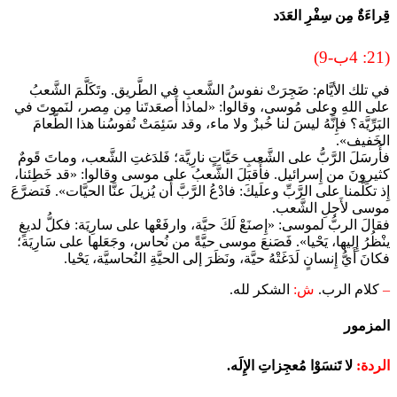
قِراءَةٌ مِن سِفْرِ العَدَد
(21: 4ب-9)
في تلك الأيَّام: ضَجِرَتْ نفوسُ الشَّعبِ في الطَّريق. وتَكَلَّمَ الشَّعبُ
على اللهِ وعلى مُوسى، وقالوا: «لماذا أَصعَدتَنا مِن مِصر، لنَموتَ في
البَرِّيَّة؟ فإِنَّهُ ليسَ لنا خُبزٌ ولا ماء، وقد سَئِمَتْ نُفوسُنا هذا الطَّعامَ
الخَفيف».
فأَرسَلَ الرَّبُّ على الشَّعبِ حَيَّاتٍ نارِيَّة؛ فَلدَغتِ الشَّعب، وماتَ قَومٌ
كثيرونَ من إِسرائيل. فأَقبَلَ الشَّعبُ على موسى وقالوا: «قد خَطِئنا،
إِذ تكَلَّمنا على الرَّبِّ وعلَيكَ: فادْعُ الرَّبَّ أَن يُزيلَ عنَّا الحيَّات». فَتضرَّعَ
موسى لأَجلِ الشَّعب.
فقالَ الربُّ لموسى: «إِصنَعْ لَكَ حيَّة، وارفَعْها على سارِيَة: فكلُّ لديغٍ
ينْظُرُ إِليها، يَحْيا». فَصَنعَ موسى حيَّةً من نُحاس، وجَعَلها على سَارِيَة؛
فكانَ أَيُّ إِنسانٍ لَدَغَتْهُ حيَّة، ونَظَرَ إلى الحيَّةِ النُحاسيَّة، يَحْيا.
–
كلام الرب.
ش:
الشكر لله.
المزمور
الردة:
لا تَنسَوْا مُعجِزاتِ الإِلَه.