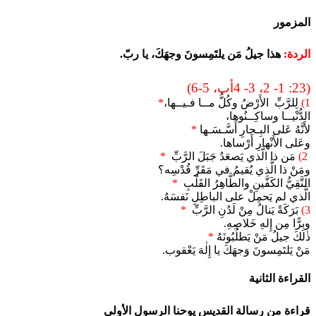
المزمور
الردة:
هذا جيلُ مَن يلتَمِسونَ وجهَكَ، يا ربّ.
(23: 1- 2، 3- 4أب، 5-6)
1)
لِلرَّبِّ الأَرْضُ وكُلُّ مــا فـيــها،
*
الدُّنْيــا وساكِــنُوها،
لأَنَّهُ عَلى البِـحارِ أَسَّـسَـها
*
وعَلى الأَنْهارِ أَرْساها.
2)
مَن ذا الَّذي يَصعَدُ جَبَلَ الرَّبِّ
*
ومَنْ ذا الَّذي يُقيمُ في مَقَرِّ قُدْسِه؟
النَّقِيُّ الكَفَّينِ والطَّاهِرُ القَلْبِ
*
الَّذي لم يَحمِلْ على الباطِلِ نَفسَهُ.
3)
بَرَكَةً يَنالُ مِنْ لَدُنِ الرَّبِّ
*
وبِرًّا مِن إِلهِ خَلاصِهِ.
ذٰلكَ جيلُ مَنْ يَطلُبُونَهُ
*
مَنْ يَلتَمِسونَ وَجهَكَ يا إِلٰهَ يَعْقوب.
القراءة الثانية
قراءة من رسالة القديس يوحنا الرسول الأولى