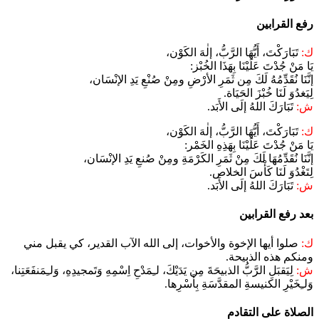
رفع القرابين
ك:
تَبَارَكْتَ، أَيُّهَا الرَّبُّ، إلٰهَ الكَوْن،
يَا مَنْ جُدْتَ عَلَيْنَا بِهَذَا الخُبْز:
إنَّنَا نُقَدِّمُهُ لَكَ مِن ثَمَرِ الأرْضِ ومِنْ صُنْعِ يَدِ الإنْسَان،
لِيَغدُوَ لَنَا خُبْزَ الحَيَاة.
ش:
تَبَارَكَ اللهُ إلَى الأَبَد.
ك:
تَبَارَكْتَ، أَيُّهَا الرَّبُّ، إلٰهَ الكَوْن،
يَا مَنْ جُدْتَ عَلَيْنَا بِهَذِهِ الخَمْر:
إنَّنَا نُقَدِّمُهَا لَكَ مِنْ ثَمَرِ الكَرْمَةِ ومِنْ صُنعِ يَدِ الإنْسَان،
لِتَغْدُوَ لَنَا كَأْسَ الخلاص.
ش:
تَبَارَكَ اللهُ إلَى الأَبَد.
بعد رفع القرابين
ك:
صلوا أيها الإخوة والأخوات، إلى الله الآب القدير، كي يقبل مني
ومنكم هذه الذبيحة.
ش:
لِيَقبَلِ الرَّبُّ الذبيحَةَ مِن يَدَيْكَ، لـِمَدْحِ اِسْمِهِ وَتَمجيدِهِ، وَلـِمَنفَعَتِنا،
وَلـِخَيْرِ الكنيسةِ المقدَّسَةِ بِأَسْرِها.
الصلاة على التقادم