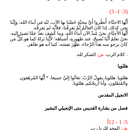
(3: 1- 3)
أَيُّها الاحبَّاء: أُنظُروا أَيَّ محبَّةٍ خَصَّنا بها الآب، لنُدعى أبناءَ الله، وإِنَّنا
نحن كذلك. إذا كانَ العالَمُ لَمْ يَعرِفْنا، فلأَنَّه لم يَعرِفْه.
أَيُّها الأَحِبَّاء، نحنُ مُنذُ الآن أَبناءُ الله، وما كُشِفَ بعدُ عمَّا نَصيرُ إِليه.
نحنُ نعلمُ أَنَّنا نُصبِحُ، عند ظهورهِ، أَشباهَه؛ لأَنَّنا نَراهُ كما هو.كلُّ مَن
كانَ يرجو منه هذا الرَّجاء، طهَّرَ نفسَه، كما أَنه هو طاهر.
-
كلام الرب.
ش:
الشكر لله.
هللويا
هللويا. هللويا. يقولُ الرَّبّ: تعالَوا إِليَّ جميعا، * أَيُّها المُرهَقون
والمُثقَلون، وأَنا أُريحُكم. هللويا.
الانجيل المقدس
فصل من بشارة القديس متى الإنجيلي البشير
5: 1 - 12أ
ش:
المجد لك يا رب.