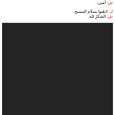
ش:
آمين.
ك:
اذهَبوا بسلام المسيح.
ش:
الشكرُ لله.