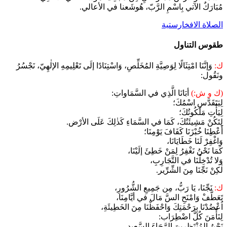
مُبَارَكٌ الآتي بِاسْمِ الرَّبّ، هُوشَعنا في الأعالي.
الصلاة الافخارستية
طقوس التناول
ك:
وَإنَّنَا امْتِثَالًا لِوَصِيَّةِ المُخَلِّصِ، وَاسْتِنَادًا إلَى تَعْلِيمِهِ الإلٰهِيّ، نَجْسُرُ
ونَقُول:
(ك و ش:)
أبَانَا الَّذِي في السَّمَاواتِ:
لِيَتَقَدَّسِ اسْمُكَ؛
لِيَأْتِ مَلَكُوتُكَ؛
لِتَكُنْ مَشِيئَتُكَ، كَمَا في السَّمَاءِ كَذٰلِكَ عَلَى الأرْض.
أَعْطِنَا خُبْزَنَا كَفَافَ يَوْمِنَا؛
وَاغْفِرْ لَنَا خَطَايَانَا،
كَمَا نَحْنُ نَغْفِرُ لِمَنْ خَطِئَ إلَيْنَا،
وَلا تُدْخِلْنَا في التَّجَارِبِ،
لٰكِنْ نَجِّنَا مِنَ الشِّرِّير.
ك:
نَجِّنَا، يَا رَبُّ، مِن جَمِيعِ الشُّرُورِ،
تَعَطَّفْ وَامْنَحِ السَّ مَالَ في أيَّامِنَا،
اُعْضُدْنَا بِرَحْمَتِكَ وَاحْفَظْنَا مِنَ الخَطِيئَةِ،
لِنَأْمَنَ كُلَّ اضْطِرَاب:
نَحْنُ المُنْتَظِرينَ الرَّجَاءَ السَّعِيد،