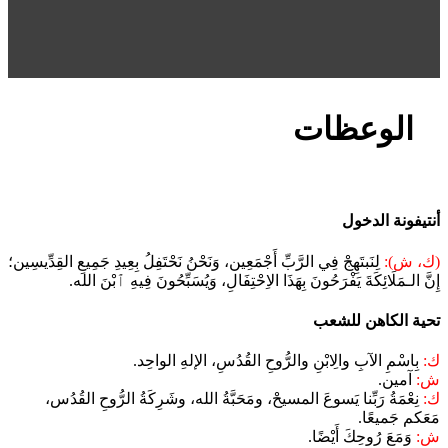
الوعظات
أنتيفونة الدخول
(ك، ش):
لِنَبتَهِجْ فِي الرَّبِّ أَجْمَعِين، وَنَحْنُ نَحْتَفِلُ بِعِيدِ جَمِيعِ القِدِّيسِين؛
إِنَّ الـمَلَائِكَةَ يَفْرَحُونَ بِهَذَا الاِحْتِفَالِ، وَيُسَبِّحُونَ فِيهِ ٱبْنَ الله.
تحية الكاهن للشعب
ك:
بِاسْمِ الآبِ والِابْنِ والرُّوحِ القُدُسِ، الإلهِ الواحِد.
ش:
آمين.
ك:
نِعْمَةُ رَبِّنا يَسوعَ المسيحْ، ومَحَبَّةُ الله، وشَرِكَةُ الرُّوحِ القُدُس،
مَعَكم جَميعًا.
ش:
وَمَعَ رُوحِكَ أَيْضًا.