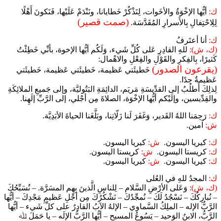
ك:
أيُّها الإخْوَةُ والأخَوات، لِنَذْكُرْ خَطايانا، ونَنْدَمْ عَلَيْها، فَنَكونَ أَهْلًا
(صمت قصير)
لِلِاحْتِفالِ بِالأَسرارِ المُقَدَّسَة.
ك:
أنا أعتَرفُ
(ك، ش):
للهِ القادِرِ عَلى كُلِّ شَيء، وَلَكُم أيُّها الإخوة، بأنِّي خَطِئْتُ
كَثيرًا، بِالفِكرِ والقَوْلِ والفِعْلِ والاهْمال:
(يقرعون الصدور)
خَطيئَتي عَظيمة، خَطيئَتي عَظيمة، خَطيئَتي
عَظيمةٌ جدًا.
لِذلِكَ أَطلُبُ إلى القدِّيسَةِ مَريَم، الدائِمَةِ البَتُوليَّة، وإلى جَميعِ الملائِكَةِ
والقِدِّيسين، وإلَيْكم أيُّها الإخْوَة، الصلاةَ مِن أجْلي، إلى الرَّبِّ إلَهِنا.
ك:
رَحِمَنا اللهُ القَدير، وَغَفَرَ لَنا زَلّاتِنا، وبَلَّغَنا الحياةَ الأبَدِيَّة.
ش:
آمين.
ك:
كيريا اليسون.
ش:
كيريا اليسون.
ك:
كريستا اليسون.
ش:
كريستا اليسون.
ك:
كيريا اليسون.
ش:
كيريا اليسون.
ك:
المجدُ للهِ في العُلى
(ك، ش):
وَعَلى الأرْضِ السَّلام – لِلناسِ الَّذينَ بِهِم المسَرَّة. – نُسَبِّحُكَ
– نُبارِكُكَ – نَسْجُدُ لَكَ – نُمجِّدُكَ – نَشْكُرُكَ مِن أجْلِ عَظيمِ مَجْدِكَ – أيُّها
الرَّبُّ الإله – الملِكُ السَّماوي – الإلهُ الآبُ القادِرُ على كلِّ شَيء – أيُّها
الرَّبُّ، الابنُ الوَحيد – يَسُوعُ المسيح – أيُّها الرَّبُّ الإلَه – يا حَمَلَ ﷲ