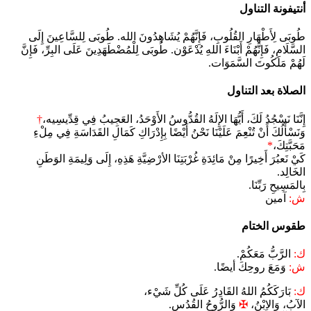
أنتيفونة التناول
طُوبَى لِأَطْهَارِ القُلُوبِ، فَإِنَّهُمْ يُشَاهِدُونَ الله. طُوبَى لِلسَّاعِينَ إِلَى
السَّلَامِ، فَإِنَّهُمْ أَبْنَاءَ اللهِ يُدْعَوْن. طُوبَى لِلْمُضْطَهَدِينَ عَلَى البِرِّ، فَإِنَّ
لَهُمْ مَلَكُوتَ السَّمَوَات.
الصلاة بعد التناول
إِنَّنَا نَسْجُدُ لَكَ، أَيُّهَا الإِلَهُ القُدُّوسُ الأَوْحَدُ، العَجِيبُ فِي قِدِّيسِيه،
†
وَنَسْأَلُكَ أَنْ تُنْعِمَ عَلَيْنَا نَحْنُ أَيْضًا بِإِدْرَاكِ كَمَالِ القَدَاسَةِ فِي مِلْءِ
مَحَبَّتِكَ،
*
كَيْ نَعبُرَ أَخِيرًا مِنْ مَائِدَةِ غُرْبَتِنَا الأرْضِيَّةِ هَذِهِ، إِلَى وَلِيمَةِ الوَطَنِ
الخَالِد.
بِالمَسِيحِ رَبِّنَا.
ش:
آمين
طقوس الختام
ك:
الرَّبُّ مَعَكُمْ.
ش:
وَمَعَ روحِكَ أيضًا.
ك:
بَارَكَكُمُ اللهُ القَادِرُ عَلَى كُلِّ شَيْء،
الآبُ، وَالاِبْنُ،
✠
وَالرُّوحُ القُدُس.