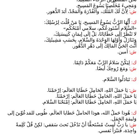
وَمَجِيءَ مُخَلِّصِنَا يَسُوعَ المَسِيح.
ش:
لِأنَّ لَكَ المُلْك، والقُدْرَةَ والمَجْدْ، أبَدَ الدُّهور.
ك:
أَيُّهَا الرَّبُّ يَسُوعُ المَسِيح، يَا مَنْ قُلْتَ لِرُسُلِكَ:
«السَّلام أَسْتَودِعُكُم، سلامي أَمْنَحُكُم»
لا تَنْظُرْ إلَى خَطَايَانَا، بَلْ إلَى إيمَانِ كَنِيسَتِكَ،
وَتَنَازَلْ وَأَوْلِهَا الوَحْدَةَ وَالسَّلام، بِحَسَبِ مَشِيئَتِكَ،
أَنْتَ الحَيُّ المَالِكُ إلَى دَهْرِ الدُّهُور.
ش:
آمين.
ك:
لِيَكُنْ سَلامُ الرَّبِّ مَعَكُمْ دَائِمًا.
ش:
ومَعَ رُوحِكَ أيضًا.
ك:
تَبَادَلُوا السَّلام.
ش:
يَا حَمَلَ اللهِ، الحَامِلَ خَطَايَا العَالَم: اِرْحَمْنَا.
يَا حَمَلَ اللهِ، الحَامِلَ خَطَايَا العَالَم: اِرْحَمْنَا.
يَا حَمَلَ اللهِ، الحَامِلَ خَطَايَا العَالَم: اِمْنَحْنَا السَّلام.
ك:
هُوذا حَملُ الله، هوذا الحاملُ خَطايا العالَم، طُوبى للمَدعُوِّينَ إلى
وَليمَةِ الحَمَل.
ش:
يا رَبُّ لَستُ مُسْتَحقًّا أنْ تَدْخُلَ تَحتَ سَقفي: لكِنْ قُلْ كَلِمةً
واحِدَة، فَتبْرَأَ نَفسي.