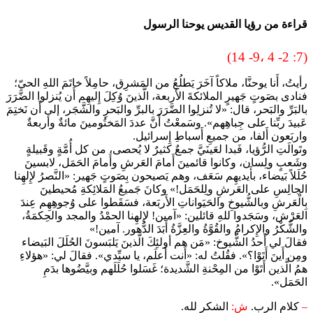
قراءة من رؤيا القديس يوحنا الرسول
(7: 2- 4 ،9- 14)
رأيتُ، أَنا يوحنَّا، ملاكاً آخَرَ يَطلُعُ من المَشرِق، حامِلاً خاتَمَ اللهِ الحيّ؛
فنادى بصَوتٍ جَهيرٍ الملائكةَ الأَربعة، الَّذينَ وُكِلَ إِليهِم أَن يُنزلوا الضَّرَرَ
بالبَرِّ والبَحر، قال: «لا تُنزلِوا الضَّرَرَ بالبرِّ والبَحرِ والشَّجَر، إلى أَن نَختِمَ
عَبيدَ ربِّنا على جِباهِهم». وسَمعْتُ أَنَّ عددَ المَختُومينَ مائةٌ وأربعةٌ
واربَعون أَلفا، من جميعِ أَسباطِ إِسرائيل.
وتَوالَتِ الرُّؤيا، فَبدا لعَينَيَّ جمعٌ كثيرٌ لا يُحصى، من كل أُمَّةٍ وقَبيلةٍ
وشَعبٍ ولِسان، وكانوا قائمينَ أَمامَ العَرشِ وأَمامَ الحَمَل، لابسينَ
حُلَلاً بَيضاء، بأَيديهِم سَعَف، وهم يَصيحون بِصَوتٍ جَهير: «النَّصرُ لإِلهِنا
الجالِسِ على العَرشِ ولِلحَمَل!» وكانَ جَميعُ المَلائِكةِ مُحيطينَ
بِالْعَرشِ وبالشُّيوخِ والحَيَواناتِ الأَربَعة، فسَقَطوا على وُجوهِهِم عِندَ
العَرْش، وسَجَدوا للهِ قائلين: «آمين! لإِلهِنا الحمْدُ والمجد والحِكمَةُ،
والشُّكْرُ والإِكرامُ والقُوَّةُ والعِزَّةُ أَبَدَ الدُّهور. آمين!»
فقالَ لي أَحدُ الشُّيوخ: «مَن هم أولئِكَ الَّذينَ يَلبَسونَ الحُلَلَ البَيضاء
ومِن أَينَ أَتَوْا؟». فقُلتُ له: «أَنت أَعلَم، يا سيِّدي». فقالَ لي: «هؤلاءِ
همُ الَّذين أَتَوْا من المِحْنةِ الشَّديدة؛ غَسَلوا حُلَلَهم وبيَّضُوها بدَمِ
الحَمَل».
–
كلام الرب.
ش:
الشكر لله.