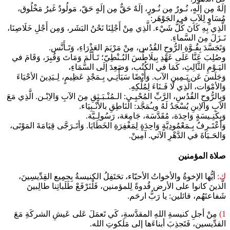
إلَهٌ مِن إلَهٍ، نُـورٌ مِن نُـورٍ، إلَهٌ حَقٌّ مِن إلَهٍ حَقّ، مَولُودٌ غَيرُ مَخْلُوق،
مُسَاوٍ لِلآبِ في الجَوْهَر:
الَّذِي بِهِ كَانَ كُلُّ شَيْء. الَّذِي مِنْ أَجْلِنَا نَحْنُ البَشَر، وَمِن أَجْلِ خَلَاصِنَا،
نَـزَلَ مِنَ السَّماءِ.
وَتَجَسَّدَ بِقُـوَّةِ الرُّوحِ القُدُس، مِنْ مَرْيَمَ العَذْرَاءِ، وَتَـأَنَّس.
وصُلِبَ عَنَّا عَلَى عَهْدِ بِيلَاطُسَ البُـنْطِيّ؛ تَـألَّمَ وَمَاتَ وَقُبِرَ، وَقَامَ في
اليَـوْمِ الثَّالِثِ، كَمَا في الكُتُب، وَصَعِدَ إلَى السَّمَاءِ،
وَجَلَسَ عَن يَـمِينِ الآب. وَأَيْضًا سَيَأْتِـي بِـمَجْدٍ عَظِيمٍ، لِـيَدِينَ الأحْيَاءَ
وَالأمْوَات، الَّذِي لَا فَـنَاءَ لِمُلْكِهِ.
وَبِالرُّوحِ القُدُسِ، الرَّبِّ المُحْيِـي: الـمُنْـبَـثِقِ مِنَ الآبِ وَالاِبْـن. الَّذِي مَعَ
الآبِ وَالاِبنِ يُسْجَدُ لَهُ ويـُمَجَّد: الَنَاطِقِ بالأَنْـبِيَاء.
وَبِكَنِـيسَةٍ وَاحِدَة، مُقَدَّسَة، جَامِعَة، رَسُولِـيَّة.
وَأعْتَـرِفُ بِـمَعْمُودِيَّةٍ وَاحِدَةٍ لِمَغْفِرَةِ الخَطَايَا. وَأتَـرَجَّى قِيَامَةَ المَوْتَى،
وَالحَـيَاةَ في الدَّهْرِ الآتي. آمِينْ.
صلاة المؤمنين
ك:
أيُّها الإخوةُ والأخواتُ الأحبّاء، تحَتَفِلُ الكنيسةُ بِجمِيع القِدِّيسِينَ،
الَّذينَ كانوا على الأرض قُدوةً لِلمؤمنين، فَلْنَرْفَعْ طَلَباتِنا طالِبينَ
شَفاعتَهُم، قائلين: يا رَبُّ ارحَم.
1)
مِنْ أجلِ كنيسةِ اللهِ المقدَّسةِ، كَي تَعمَلَ عَلى عَيشِ الشركَةِ مَعَ
القدِّيسين، فَتَجذِبَ أبناءَها إلى مَلَكوتِ الله.