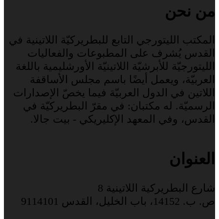
من نحن
المكتب الليتورجي التابع للبطريركيّة اللاتينية في
القدس يُشرف على المطبوعات والفعاليات
الليتورجيّة للأبرشيّة اللاتينيّة الأورشليمية باللغة
العربيّة، ويعمل أيضًا باسم مجلس الأساقفة
اللاتين في الدول العربيّة فيما يخصّ الإصدارات
الرسميّة. له مكتبان: في مقرّ البطريركيّة في
القدس، وفي المعهد الإكليريكي - بيت جالا.
العنوان
شارع البطريركية اللاتينية 8
ص. ب. 14152، باب الخليل، القدس 9114101