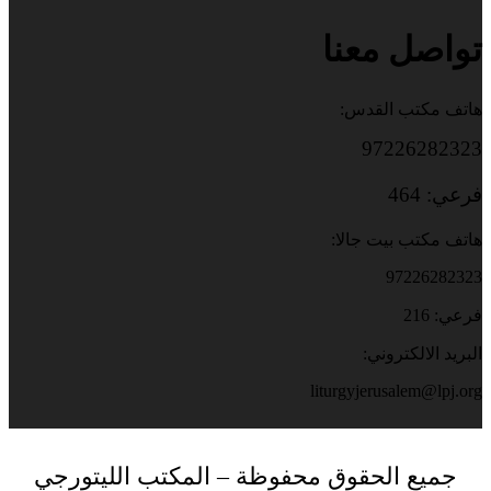
تواصل معنا
هاتف مكتب القدس:
97226282323
فرعي: 464
هاتف مكتب بيت جالا:
97226282323
فرعي: 216
البريد الالكتروني:
liturgyjerusalem@lpj.org
جميع الحقوق محفوظة – المكتب الليتورجي