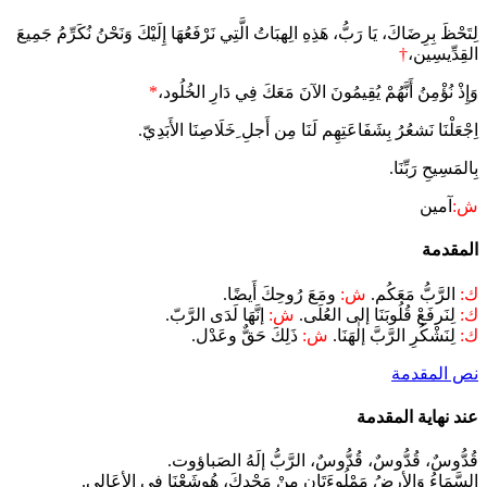
لِتَحْظَ بِرِضَاكَ، يَا رَبُّ، هَذِهِ الِهبَاتُ الَّتِي نَرْفَعُهَا إِلَيْكَ وَنَحْنُ نُكَرِّمُ جَمِيعَ
القِدِّيسِين،
†
وَإِذْ نُؤْمِنُ أَنَّهُمْ يُقِيمُونَ الآنَ مَعَكَ فِي دَارِ الخُلُود،
*
اِجْعَلْنَا نَشعُرُ بِشَفَاعَتِهِم لَنَا مِن أَجلِ ِخَلَاصِنَا الأَبَدِيّ.
بِالمَسِيحِ رَبِّنَا.
ش:
آمين
المقدمة
ك:
الرَّبُّ مَعَكُم.
ش:
ومَعَ رُوحِكَ أَيضًا.
ك:
لِنَرفَعْ قُلُوبَنَا إلى العُلَى.
ش:
إنَّهَا لَدَى الرَّبّ.
ك:
لِنَشْكُرِ الرَّبَّ إلٰهَنَا.
ش:
ذَلِكَ حَقٌّ وعَدْل.
نص المقدمة
عند نهاية المقدمة
قُدُّوسٌ، قُدُّوسٌ، قُدُّوسٌ، الرَّبُّ إلَهُ الصَباؤوت.
السَّمَاءُ وَالأرضُ مَمْلُوءَتَانِ مِنْ مَجْدِكَ، هُوشَعْنَا في الأعَالِي.