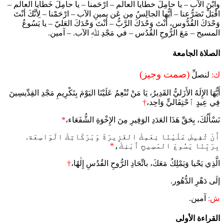
وابْنَ الآب – يا حامِلَ خطايا العالم – ارْحَمنا – يا حامِلَ خَطايا العالم –
اقْبَلْ تَضَرُّعنا – أيُّها الجالِسُ مِن عَن يمينِ الآب – ارْحَمْنا – لِأنَّكَ أنْتَ
وَحْدَكَ القُدُّوس، أنْتَ وَحْدَكَ الرَّبُّ – أنْتَ وَحْدَكَ العَليّ – يا يَسُوعُ
المسيح – مَعَ الرُّوحِ القُدُس – في مَجْدِ ﷲِ الآب. – آمين.
الصلاة الجامعة
(صمت وجيز)
ك:
لنصلِّ
أَيُّهَا الإِلَهُ الأَزَليُّ القَدِيرُ، يَا مَنْ تُنْعِمُ عَلَيْنَا اليَوْمَ بِتَكْرِيمِ مَجْدِ القِدِّيسِينَ
فِي عِيدٍ ٱحْتِفَاليٍّ وَاحِد،
†
نَسْأَلُكَ، بِحَقِّ هَذَا العَدَدِ الوَفِيرِ مِنَ الإِخْوَةِ الشُّفَعَاء،
*
أَنْ تُفِيضَ عَلَيْنَا نِعَمِكَ الغَزِيرَةَ وَبَرَكَاتِكَ الَوَاسِعَة.
بِرَبِّنَا يَسُوعَ المَسِيحِ ٱبْنِكَ،
*
الَّذِي يَحْيا وَيَمْلِكُ مَعَكَ، باتِّحَادِ الرُّوحِ القُدُسِ إِلٰهًا،
†
إلَى دَهْرِ الدُّهُور.
ش:
آمين.
القراءة الأولى