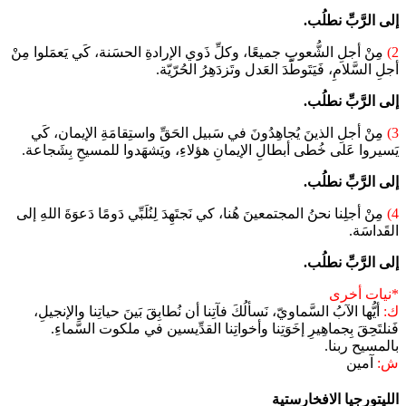
إلى الرَّبِّ نطلُب.
2)
مِنْ أجلِ الشُّعوبِ جميعًا، وكلِّ ذَوي الإرادةِ الحسَنة، كَي يَعمَلوا مِنْ
أجلِ السَّلامِ، فَيَتَوطَّدَ العَدل وتَزدَهِرُ الحُرّيّة.
إلى الرَّبِّ نطلُب.
3)
مِنْ أجلِ الذينَ يُجاهِدُونَ في سَبيل الحَقِّ واستِقامَةِ الإيمان، كَي
يَسيروا عَلى خُطى أبطالِ الإيمانِ هؤلاءِ، ويَشهَدوا للمسيحِ بِشَجاعة.
إلى الرَّبِّ نطلُب.
4)
مِنْ أجلِنا نحنُ المجتمعينَ هُنا، كي نَجتَهِدَ لِنُلَبِّي دَومًا دَعوَةَ اللهِ إلى
القَداسَة.
إلى الرَّبِّ نطلُب.
*نيات أخرى
ك:
أيُّها الآبُ السَّماويّ، نَسألُكَ فآتِنا أن نُطابِقَ بَينَ حياتِنا والإنجيلِ،
فَنلتَحِقَ بِجماهِيرِ إخَوَتِنا وأخواتِنا القدِّيسين في ملكوت السَّماءِ.
بالمسيح ربنا.
ش:
آمين
الليتورجيا الافخارستية​