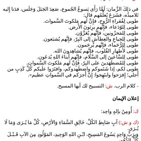
في ذلِكَ الزَّمان: لَمَّا رَأَى يَسوعُ الجُموع، صَعِدَ الجَبَلَ وَجَلَس، فدَنا إِليه
تَلاميذُه، فشَرَعَ يُعلِّمُهم قال:
طوبى لِفُقراءِ الرُّوح، فإِنَّ لَهم مَلكوتَ السَّمواتَ.
طوبى لِلوُدَعاء، فإِنَّهم يرِثونَ الأَرض.
طوبى لِلمَحزُونين، فإِنَّهم يُعَزَّوْن.
طوبى لِلجياعِ والعِطاشِ إلى البِرّ، فإِنَّهم يُشبَعون.
طوبى لِلرُّحَماء، فإِنَّهم يُرحَمون.
طوبى لأَطهارِ القُلوب، فإِنَّهم يُشاهِدونَ الله.
طوبى لِلسَّاعينَ إلى السَّلام، فإِنَّهم أَبناءَ اللهِ يُدعَون.
طوبى لِلمُضطَهَدينَ على البِرّ، فإِنَّ لَهم مَلكوتَ السَّموات.
طوبى لكم، إذا شَتَموكم واضطَهدوكم، وافتَرَوا علَيكم كُلَّ كَذِبٍ من
أَجلي؛ إِفرَحوا وابتَهِجوا: إِنَّ أَجرَكم في السَّمواتِ عظيم».
-
كلام الرب.
ش:
التسبيح لك أيها المسيح.
إعلان الإيمان
ك:
أُومِنُ بإلهٍ واحِد:
(ك و ش:)
آبٍ ضَابِطِ الكُلِّ، خَالِقِ السَّمَاءِ وَالأرْضِ، كُلِّ مَا يُـرَى وَمَا لَا
يُـرَى.
وَبِرَبٍّ وَاحِدٍ يَسُوعَ المَسِيحِ، ابْـنِ اللهِ الوَحِيدِ، المَوْلُودِ مِنَ الآبِ قَـبْـلَ
كُلِّ الدُّهُور.