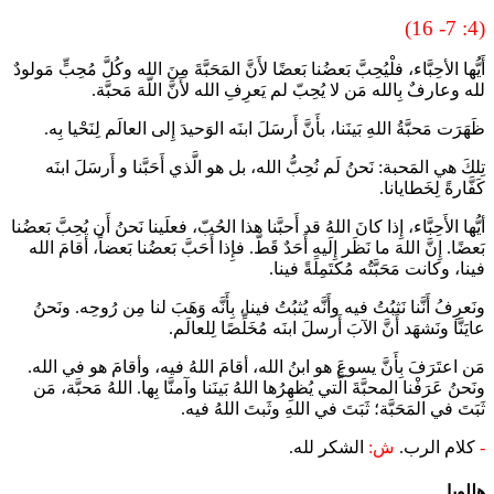
(4: 7- 16)
أَيُّها الأحِبَّاء، فلْيُحِبَّ بَعضُنا بَعضًا لأَنَّ المَحَبَّةَ مِنَ الله وكُلَّ مُحِبٍّ مَولودٌ
لله وعارفٌ بِالله مَن لا يُحِبّ لم يَعرِفِ الله لأَنَّ اللّهَ مَحبَّة.
ظَهَرَت مَحبَّةُ اللهِ بَينَنا، بأَنَّ أَرسَلَ ابنَه الوَحيدَ إِلى العالَم لِنَحْيا بِه.
تِلكَ هي المَحبة: نَحنُ لَم نُحِبُّ الله، بل هو الَّذي أَحَبَّنا و أَرسَلَ ابنَه
كَفَّارةً لِخَطايانا.
أيُّها الأَحِبَّاء، إِذا كانَ اللهُ قد أَحبَّنا هذا الحُبّ، فعلَينا نَحنُ أَن يُحِبَّ بَعضُنا
بَعضًا. إِنَّ اللهَ ما نَظَر إِلَيهِ أَحَدٌ قَطّ. فإِذا أَحَبَّ بَعضُنا بَعضاً، أقامَ الله
فينا، وكانت مَحَبَّتُه مُكتَمِلَةً فينا.
ونَعرِفُ أَنَّنا نَثبُتُ فيه وأَنَّه يُثبُتُ فينا، بِأَنَّه وَهَبَ لنا مِن رُوحِه. ونَحنُ
عايَنَّا ونَشهَد أَنَّ الآبَ أَرسلَ ابنَه مُخَلِّصًا لِلعالَم.
مَن اعتَرَفَ بِأَنَّ يسوعَ هو ابنُ الله، أقامَ اللهُ فيه، وأقامَ هو في الله.
ونَحنُ عَرَفْنا المحبَّةَ الَّتي يُظهِرُها اللهُ بَينَنا وآمنَّا بِها. اللهُ مَحبَّة، مَن
ثَبَتَ في المَحَبَّة؛ ثَبَتَ في اللهِ وثَبتَ اللهُ فيه.
-
كلام الرب.
ش:
الشكر لله.
هللويا