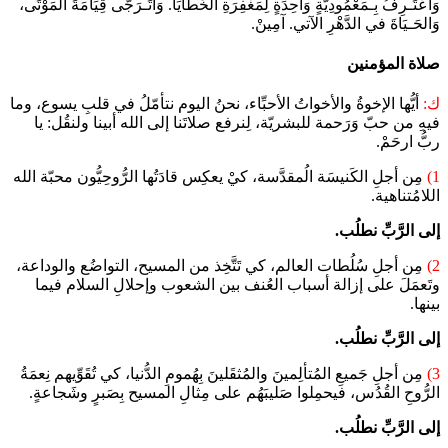
وَأعْتَـرِفُ بِـمَعْمُودِيَّةٍ وَاحِدَةٍ لِمَغْفِرَةِ الخَطَايَا. وَأتَـرَجَّى قِيَامَةَ المَوْتَى،
وَالحَـيَاةَ في الدَّهْرِ الآتي. آمِينْ.
صلاة المؤمنين
ك:
أيُّها الإخوةُ والأخواتُ الأحبِّاء، نحنُ اليوم نتأمّلُ في قلبِ يسوع، وما
فيهِ من حبّ وَرَحمة للبشريّة، لِنرفع صلاتَنا إلى الله أبينا ولنقُل: يا
ربُّ ارحَمْ.
1)
مِن أجلِ الكَنيسَة الُمقدَّسة، كيْ يعكِس قادَتُها الرُّوحِيُّون محبّة الله
اللامُتناهية.
إلى الرَّبِّ نطلُب.
2)
مِن أجلِ سُلُطات العالم، كي تَتَّخِذ من المسيح، التواضُع والوداعة،
وتَعمَلَ على إزالة أسباب العُنف بين الشعوب وإحلالِ السلام فيما
بينها.
إلى الرَّبِّ نطلُب.
3)
مِن أجلِ جَميعِ المُتألِمينَ والمُثقَلينَ بِهُمومِ الدُّنيا، كي تُقَوِّيهم نِعمَةُ
الرُّوحِ القُدُس، فيحمِلوا صَليبَهُم على مِثالِ المسيح بِصَبرٍ وشَجاعةٍ.
إلى الرَّبِّ نطلُب.