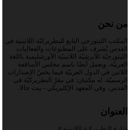
من نحن
المكتب الليتورجي التابع للبطريركيّة اللاتينية في
القدس يُشرف على المطبوعات والفعاليات
الليتورجيّة للأبرشيّة اللاتينيّة الأورشليمية باللغة
العربيّة، ويعمل أيضًا باسم مجلس الأساقفة
اللاتين في الدول العربيّة فيما يخصّ الإصدارات
الرسميّة. له مكتبان: في مقرّ البطريركيّة في
القدس، وفي المعهد الإكليريكي - بيت جالا.
العنوان
شارع البطريركية اللاتينية 8