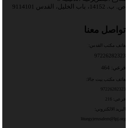
ص. ب. 14152، باب الخليل، القدس 9114101
تواصل معنا
هاتف مكتب القدس:
97226282323
فرعي: 464
هاتف مكتب بيت جالا:
97226282323
فرعي: 216
البريد الالكتروني:
liturgyjerusalem@lpj.org