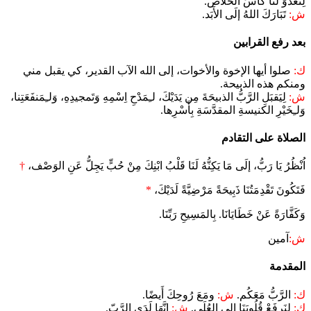
لِتَغْدُوَ لَنَا كَأْسَ الخلاص.
ش:
تَبَارَكَ اللهُ إلَى الأَبَد.
بعد رفع القرابين
ك:
صلوا أيها الإخوة والأخوات، إلى الله الآب القدير، كي يقبل مني
ومنكم هذه الذبيحة.
ش:
لِيَقبَلِ الرَّبُّ الذبيحَةَ مِن يَدَيْكَ، لـِمَدْحِ اِسْمِهِ وَتَمجيدِهِ، وَلـِمَنفَعَتِنا،
وَلـِخَيْرِ الكنيسةِ المقدَّسَةِ بِأَسْرِها.
الصلاة على التقادم
اُنْظُرُ يَا رَبُّ، إلَى مَا يَكِنُّهُ لَنَا قَلْبُ ابْنِكَ مِنْ حُبٍّ يَجِلُّ عَنِ الوَصْف،
†
فَتَكُونَ تَقْدِمَتُنَا ذَبِيحَةً مَرْضِيَّةً لَدَيْكَ،
*
وَكَفَّارَةً عَنْ خَطَايَانَا. بِالمَسِيحِ رَبِّنَا.
ش:
آمين
المقدمة
ك:
الرَّبُّ مَعَكُم.
ش:
ومَعَ رُوحِكَ أَيضًا.
ك:
لِنَرفَعْ قُلُوبَنَا إلى العُلَى.
ش:
إنَّهَا لَدَى الرَّبّ.