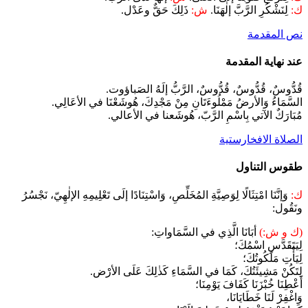
ك:
لِنَشْكُرِ الرَّبَّ إلٰهَنَا.
ش:
ذَلِكَ حَقٌّ وعَدْل.
نص المقدمة
عند نهاية المقدمة
قُدُّوسٌ، قُدُّوسٌ، قُدُّوسٌ، الرَّبُّ إلَهُ الصَباؤوت.
السَّمَاءُ وَالأرضُ مَمْلُوءَتَانِ مِنْ مَجْدِكَ، هُوشَعْنَا في الأعَالِي.
مُبَارَكٌ الآتي بِاسْمِ الرَّبّ، هُوشَعنا في الأعالي.
الصلاة الافخارستية
طقوس التناول
ك:
وَإنَّنَا امْتِثَالًا لِوَصِيَّةِ المُخَلِّصِ، وَاسْتِنَادًا إلَى تَعْلِيمِهِ الإلٰهِيّ، نَجْسُرُ
ونَقُول:
(ك و ش:)
أبَانَا الَّذِي في السَّمَاواتِ:
لِيَتَقَدَّسِ اسْمُكَ؛
لِيَأْتِ مَلَكُوتُكَ؛
لِتَكُنْ مَشِيئَتُكَ، كَمَا في السَّمَاءِ كَذٰلِكَ عَلَى الأرْض.
أَعْطِنَا خُبْزَنَا كَفَافَ يَوْمِنَا؛
وَاغْفِرْ لَنَا خَطَايَانَا،