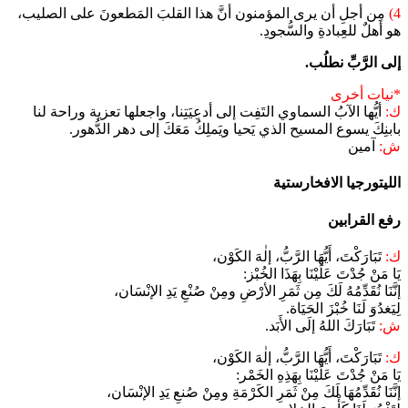
4)
مِن أجلِ أن يرى المؤمنون أنَّ هذا القلبَ المَطعونَ على الصليب،
هو أهلٌ للعِبادةِ والسُّجودِ.
إلى الرَّبِّ نطلُب.
*نيات أخرى
ك:
أيُّها الآبُ السماوي التَفِت إلى أدعِيَتِنا، واجعلها تعزية وراحة لنا
بابنِكَ يسوع المسيح الذي يَحيا ويَملِكُ مَعَكَ إلى دهر الدُّهور.
ش:
آمين
الليتورجيا الافخارستية​
رفع القرابين
ك:
تَبَارَكْتَ، أَيُّهَا الرَّبُّ، إلٰهَ الكَوْن،
يَا مَنْ جُدْتَ عَلَيْنَا بِهَذَا الخُبْز:
إنَّنَا نُقَدِّمُهُ لَكَ مِن ثَمَرِ الأرْضِ ومِنْ صُنْعِ يَدِ الإنْسَان،
لِيَغدُوَ لَنَا خُبْزَ الحَيَاة.
ش:
تَبَارَكَ اللهُ إلَى الأَبَد.
ك:
تَبَارَكْتَ، أَيُّهَا الرَّبُّ، إلٰهَ الكَوْن،
يَا مَنْ جُدْتَ عَلَيْنَا بِهَذِهِ الخَمْر:
إنَّنَا نُقَدِّمُهَا لَكَ مِنْ ثَمَرِ الكَرْمَةِ ومِنْ صُنعِ يَدِ الإنْسَان،