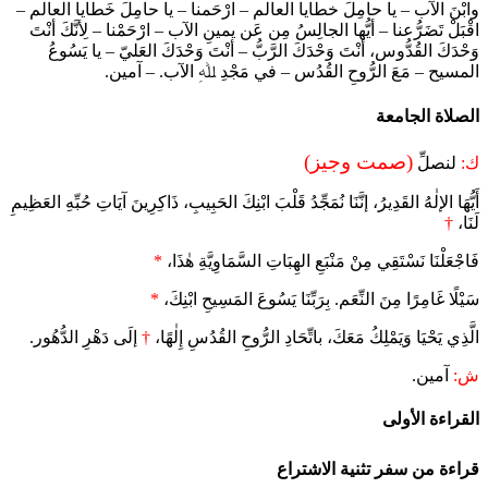
وابْنَ الآب – يا حامِلَ خطايا العالم – ارْحَمنا – يا حامِلَ خَطايا العالم –
اقْبَلْ تَضَرُّعنا – أيُّها الجالِسُ مِن عَن يمينِ الآب – ارْحَمْنا – لِأنَّكَ أنْتَ
وَحْدَكَ القُدُّوس، أنْتَ وَحْدَكَ الرَّبُّ – أنْتَ وَحْدَكَ العَليّ – يا يَسُوعُ
المسيح – مَعَ الرُّوحِ القُدُس – في مَجْدِ ﷲِ الآب. – آمين.
الصلاة الجامعة
(صمت وجيز)
ك:
لنصلِّ
أَيُّهَا الإلٰهُ القَدِيرُ، إنَّنَا نُمَجِّدُ قَلْبَ ابْنِكَ الحَبِيبِ، ذَاكِرِينَ آيَاتِ حُبِّهِ العَظِيمِ
لَنَا،
†
فَاجْعَلْنَا نَسْتَقِي مِنْ مَنْبَعِ الهِبَاتِ السَّمَاوِيَّةِ هٰذَا،
*
سَيْلًا غَامِرًا مِنَ النِّعَم. بِرَبِّنَا يَسُوعَ المَسِيحِ ابْنِكَ،
*
الَّذِي يَحْيَا وَيَمْلِكُ مَعَكَ، باتِّحَادِ الرُّوحِ القُدُسِ إِلٰهًا،
†
إلَى دَهْرِ الدُّهُور.
ش:
آمين.
القراءة الأولى
قراءة من سفر تثنية الاشتراع