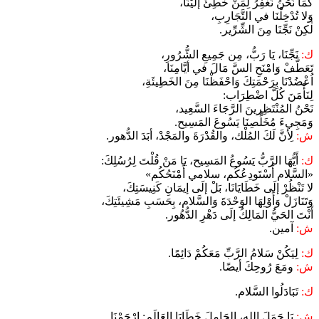
كَمَا نَحْنُ نَغْفِرُ لِمَنْ خَطِئَ إلَيْنَا،
وَلا تُدْخِلْنَا في التَّجَارِبِ،
لٰكِنْ نَجِّنَا مِنَ الشِّرِّير.
ك:
نَجِّنَا، يَا رَبُّ، مِن جَمِيعِ الشُّرُورِ،
تَعَطَّفْ وَامْنَحِ السَّ مَالَ في أيَّامِنَا،
اُعْضُدْنَا بِرَحْمَتِكَ وَاحْفَظْنَا مِنَ الخَطِيئَةِ،
لِنَأْمَنَ كُلَّ اضْطِرَاب:
نَحْنُ المُنْتَظِرينَ الرَّجَاءَ السَّعِيد،
وَمَجِيءَ مُخَلِّصِنَا يَسُوعَ المَسِيح.
ش:
لِأنَّ لَكَ المُلْك، والقُدْرَةَ والمَجْدْ، أبَدَ الدُّهور.
ك:
أَيُّهَا الرَّبُّ يَسُوعُ المَسِيح، يَا مَنْ قُلْتَ لِرُسُلِكَ:
«السَّلام أَسْتَودِعُكُم، سلامي أَمْنَحُكُم»
لا تَنْظُرْ إلَى خَطَايَانَا، بَلْ إلَى إيمَانِ كَنِيسَتِكَ،
وَتَنَازَلْ وَأَوْلِهَا الوَحْدَةَ وَالسَّلام، بِحَسَبِ مَشِيئَتِكَ،
أَنْتَ الحَيُّ المَالِكُ إلَى دَهْرِ الدُّهُور.
ش:
آمين.
ك:
لِيَكُنْ سَلامُ الرَّبِّ مَعَكُمْ دَائِمًا.
ش:
ومَعَ رُوحِكَ أيضًا.
ك:
تَبَادَلُوا السَّلام.
ش:
يَا حَمَلَ اللهِ، الحَامِلَ خَطَايَا العَالَم: اِرْحَمْنَا.