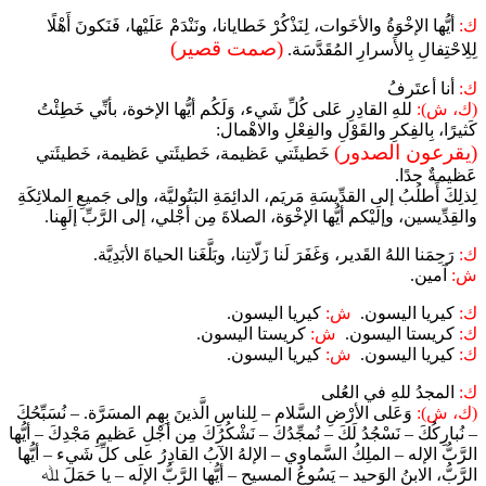
ك:
أيُّها الإخْوَةُ والأخَوات، لِنَذْكُرْ خَطايانا، ونَنْدَمْ عَلَيْها، فَنَكونَ أَهْلًا
(صمت قصير)
لِلِاحْتِفالِ بِالأَسرارِ المُقَدَّسَة.
ك:
أنا أعتَرفُ
(ك، ش):
للهِ القادِرِ عَلى كُلِّ شَيء، وَلَكُم أيُّها الإخوة، بأنِّي خَطِئْتُ
كَثيرًا، بِالفِكرِ والقَوْلِ والفِعْلِ والاهْمال:
(يقرعون الصدور)
خَطيئَتي عَظيمة، خَطيئَتي عَظيمة، خَطيئَتي
عَظيمةٌ جدًا.
لِذلِكَ أَطلُبُ إلى القدِّيسَةِ مَريَم، الدائِمَةِ البَتُوليَّة، وإلى جَميعِ الملائِكَةِ
والقِدِّيسين، وإلَيْكم أيُّها الإخْوَة، الصلاةَ مِن أجْلي، إلى الرَّبِّ إلَهِنا.
ك:
رَحِمَنا اللهُ القَدير، وَغَفَرَ لَنا زَلّاتِنا، وبَلَّغَنا الحياةَ الأبَدِيَّة.
ش:
آمين.
ك:
كيريا اليسون.
ش:
كيريا اليسون.
ك:
كريستا اليسون.
ش:
كريستا اليسون.
ك:
كيريا اليسون.
ش:
كيريا اليسون.
ك:
المجدُ للهِ في العُلى
(ك، ش):
وَعَلى الأرْضِ السَّلام – لِلناسِ الَّذينَ بِهِم المسَرَّة. – نُسَبِّحُكَ
– نُبارِكُكَ – نَسْجُدُ لَكَ – نُمجِّدُكَ – نَشْكُرُكَ مِن أجْلِ عَظيمِ مَجْدِكَ – أيُّها
الرَّبُّ الإله – الملِكُ السَّماوي – الإلهُ الآبُ القادِرُ على كلِّ شَيء – أيُّها
الرَّبُّ، الابنُ الوَحيد – يَسُوعُ المسيح – أيُّها الرَّبُّ الإلَه – يا حَمَلَ ﷲ