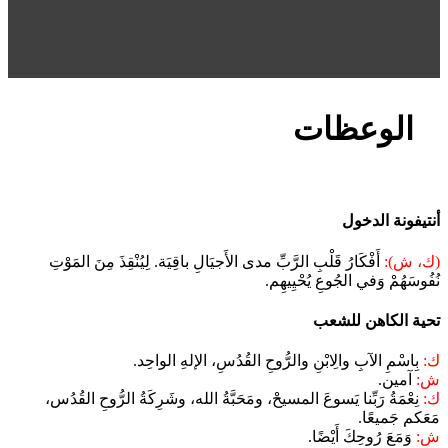
الوعظات
أنتيفونة الدخول
(ك، ش):
أَفْكَارُ قَلْبِ الرَّبِّ مدى الأَجيَالِ باقِيَة. لِيُنْقِذَ مِنَ المَوْتِ
نُفُوسَهُمْ وَفي الجُوعِ يُحْيِيهِم.
تحية الكاهن للشعب
ك:
بِاسْمِ الآبِ والِابْنِ والرُّوحِ القُدُسِ، الإلهِ الواحِد.
ش:
آمين.
ك:
نِعْمَةُ رَبِّنا يَسوعَ المسيحْ، ومَحَبَّةُ الله، وشَرِكَةُ الرُّوحِ القُدُس،
مَعَكم جَميعًا.
ش:
وَمَعَ رُوحِكَ أَيْضًا.