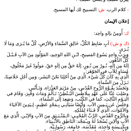
-
كلام الرب.
ش:
التسبيح لك أيها المسيح.
إعلان الإيمان
ك:
أُومِنُ بإلهٍ واحِد:
(ك و ش:)
آبٍ ضَابِطِ الكُلِّ، خَالِقِ السَّمَاءِ وَالأرْضِ، كُلِّ مَا يُـرَى وَمَا لَا
يُـرَى.
وَبِرَبٍّ وَاحِدٍ يَسُوعَ المَسِيحِ، ابْـنِ اللهِ الوَحِيدِ، المَوْلُودِ مِنَ الآبِ قَـبْـلَ
كُلِّ الدُّهُور.
إلَهٌ مِن إلَهٍ، نُـورٌ مِن نُـورٍ، إلَهٌ حَقٌّ مِن إلَهٍ حَقّ، مَولُودٌ غَيرُ مَخْلُوق،
مُسَاوٍ لِلآبِ في الجَوْهَر:
الَّذِي بِهِ كَانَ كُلُّ شَيْء. الَّذِي مِنْ أَجْلِنَا نَحْنُ البَشَر، وَمِن أَجْلِ خَلَاصِنَا،
نَـزَلَ مِنَ السَّماءِ.
وَتَجَسَّدَ بِقُـوَّةِ الرُّوحِ القُدُس، مِنْ مَرْيَمَ العَذْرَاءِ، وَتَـأَنَّس.
وصُلِبَ عَنَّا عَلَى عَهْدِ بِيلَاطُسَ البُـنْطِيّ؛ تَـألَّمَ وَمَاتَ وَقُبِرَ، وَقَامَ في
اليَـوْمِ الثَّالِثِ، كَمَا في الكُتُب، وَصَعِدَ إلَى السَّمَاءِ،
وَجَلَسَ عَن يَـمِينِ الآب. وَأَيْضًا سَيَأْتِـي بِـمَجْدٍ عَظِيمٍ، لِـيَدِينَ الأحْيَاءَ
وَالأمْوَات، الَّذِي لَا فَـنَاءَ لِمُلْكِهِ.
وَبِالرُّوحِ القُدُسِ، الرَّبِّ المُحْيِـي: الـمُنْـبَـثِقِ مِنَ الآبِ وَالاِبْـن. الَّذِي مَعَ
الآبِ وَالاِبنِ يُسْجَدُ لَهُ ويـُمَجَّد: الَنَاطِقِ بالأَنْـبِيَاء.
وَبِكَنِـيسَةٍ وَاحِدَة، مُقَدَّسَة، جَامِعَة، رَسُولِـيَّة.