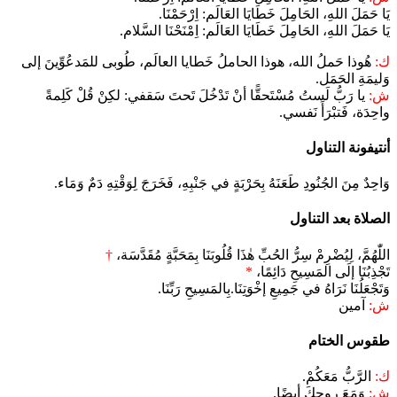
يَا حَمَلَ اللهِ، الحَامِلَ خَطَايَا العَالَم: اِرْحَمْنَا.
يَا حَمَلَ اللهِ، الحَامِلَ خَطَايَا العَالَم: اِمْنَحْنَا السَّلام.
ك:
هُوذا حَملُ الله، هوذا الحاملُ خَطايا العالَم، طُوبى للمَدعُوِّينَ إلى
وَليمَةِ الحَمَل.
ش:
يا رَبُّ لَستُ مُسْتَحقًّا أنْ تَدْخُلَ تَحتَ سَقفي: لكِنْ قُلْ كَلِمةً
واحِدَة، فَتبْرَأَ نَفسي.
أنتيفونة التناول
وَاحِدٌ مِنَ الجُنُودِ طَعَنَهُ بِحَرْبَةٍ في جَنْبِهِ، فَخَرَجَ لِوَقْتِهِ دَمٌ وَمَاء.
الصلاة بعد التناول
اللّٰهُمَّ، لِيُضْرِمْ سِرُّ الحُبِّ هٰذَا قُلُوبَنَا بِمَحَبَّةٍ مُقَدَّسَة،
†
تَجْذِبُنَا إلَى المَسِيحِ دَائِمًا،
*
وَتَجْعَلُنَا نَرَاهُ في جَمِيعِ إخْوَتِنَا.بِالمَسِيحِ رَبِّنَا.
ش:
آمين
طقوس الختام
ك:
الرَّبُّ مَعَكُمْ.
ش:
وَمَعَ روحِكَ أيضًا.