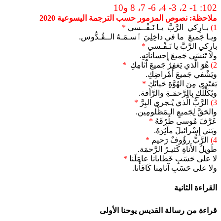
102: 1- 2، 3- 4، 6- 7، 8 و10
ملاحظة: نصوص المزمور حسب الترجمة اليسوعية 2020
1)
بـارِكي الرَّبَّ يـا نَـفْــسي
*
ويـا جَميعَ ما في داخِلِيَ ٱسـمَـهُ الــقُـدُّوس.
بارِكي الرَّبَّ يا نَـفْـسي
*
ولا تَنسَي جَميعَ إِحساناتِهِ.
2)
هُوَ الَّذي يَغفِرُ جَميعَ آثامِكِ
*
ويَشْفي جَميعَ أَمْراضِكِ.
يَفتَدي مِنَ الهُوَّةِ حَياتَكِ
*
ويُكَلِّلُكِ بِالرَّحمَـةِ والرَّأفة.
3)
الرَّبُّ الَّذي يُـجري البِرَّ
*
والحَقَّ لِجَميعِ الـمَظْلومِين.
عَرَّفَ مُوسى طُرُقَهُ
*
وبَني إِسْرائيلَ مآثِرَهُ.
4)
الرَّبُّ رؤُوفٌ رَحيم
*
طَويلُ الأَناةِ كَثيـرُ الرَّحمَة.
لا على حَسَبِ خَطايانا عامَلَنا
*
ولا على حَسَبِ آثامِنا كَافَأَنا.
القراءة الثانية
قراءة من رسالة القديس يوحنا الأولى