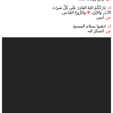
ك:
بَارَكَكُمُ اللهُ القَادِرُ عَلَى كُلِّ شَيْء،
الآبُ، وَالاِبْنُ،
✠
وَالرُّوحُ القُدُس.
ش:
آمين.
ك:
اذهَبوا بسلام المسيح.
ش:
الشكرُ لله.