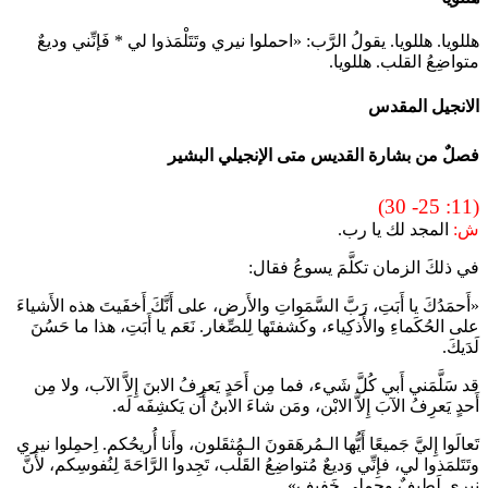
هللويا. هللويا. يقولُ الرَّب: «احملوا نيري وتَتَلْمَذوا لي * فَإنِّني وديعٌ
متواضِعُ القلب. هللويا.
الانجيل المقدس
فصلٌ من بشارة القديس متى الإنجيلي البشير
(11: 25- 30)
ش:
المجد لك يا رب.
في ذلكَ الزمان تكلَّمَ يسوعُ فقال:
«أَحمَدُكَ يا أَبَتِ، رَبَّ السَّمَواتِ والأَرض، على أَنَّكَ أَخفَيتَ هذه الأَشياءَ
على الحُكَماءِ والأَذكِياء، وكَشفتَها لِلصِّغار. نَعَم يا أَبَتِ، هذا ما حَسُنَ
لَدَيكَ.
قد سَلَّمَني أَبي كُلَّ شَيء، فما مِن أَحَدٍ يَعرِفُ الابنَ إِلاَّ الآب، ولا مِن
أَحدٍ يَعرِفُ الآبَ إِلاَّ الابْن، ومَن شاءَ الابنُ أَن يَكشِفَه لَه.
تَعالَوا إِليَّ جَميعًا أَيُّها الـمُرهَقونَ الـمُثقَلون، وأَنا أُريحُكم. اِحمِلوا نيري
وتَتَلمَذوا لي، فإِنِّي وَديعٌ مُتواضِعُ القَلْب، تَجِدوا الرَّاحَةَ لِنُفوسِكم، لأَنَّ
نِيري لَطيفٌ وحِملي خَفيف».