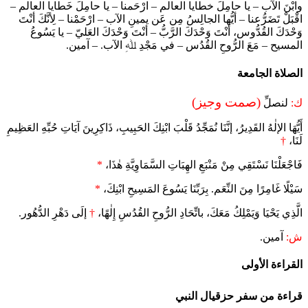
وابْنَ الآب – يا حامِلَ خطايا العالم – ارْحَمنا – يا حامِلَ خَطايا العالم –
اقْبَلْ تَضَرُّعنا – أيُّها الجالِسُ مِن عَن يمينِ الآب – ارْحَمْنا – لِأنَّكَ أنْتَ
وَحْدَكَ القُدُّوس، أنْتَ وَحْدَكَ الرَّبُّ – أنْتَ وَحْدَكَ العَليّ – يا يَسُوعُ
المسيح – مَعَ الرُّوحِ القُدُس – في مَجْدِ ﷲِ الآب. – آمين.
الصلاة الجامعة
(صمت وجيز)
ك:
لنصلِّ
أَيُّهَا الإلٰهُ القَدِيرُ، إنَّنَا نُمَجِّدُ قَلْبَ ابْنِكَ الحَبِيبِ، ذَاكِرِينَ آيَاتِ حُبِّهِ العَظِيمِ
لَنَا،
†
فَاجْعَلْنَا نَسْتَقِي مِنْ مَنْبَعِ الهِبَاتِ السَّمَاوِيَّةِ هٰذَا،
*
سَيْلًا غَامِرًا مِنَ النِّعَم. بِرَبِّنَا يَسُوعَ المَسِيحِ ابْنِكَ،
*
الَّذِي يَحْيَا وَيَمْلِكُ مَعَكَ، باتِّحَادِ الرُّوحِ القُدُسِ إِلٰهًا،
†
إلَى دَهْرِ الدُّهُور.
ش:
آمين.
القراءة الأولى
قراءة من سفر حزقيال النبي