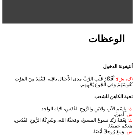
الوعظات
أنتيفونة الدخول
(ك، ش):
أَفْكَارُ قَلْبِ الرَّبِّ مدى الأَجيَالِ باقِيَة. لِيُنْقِذَ مِنَ المَوْتِ
نُفُوسَهُمْ وَفي الجُوعِ يُحْيِيهِم.
تحية الكاهن للشعب
ك:
بِاسْمِ الآبِ والِابْنِ والرُّوحِ القُدُسِ، الإلهِ الواحِد.
ش:
آمين.
ك:
نِعْمَةُ رَبِّنا يَسوعَ المسيحْ، ومَحَبَّةُ الله، وشَرِكَةُ الرُّوحِ القُدُس،
مَعَكم جَميعًا.
ش:
وَمَعَ رُوحِكَ أَيْضًا.