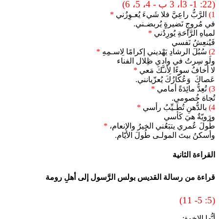
(22: 1- 3أ، 3 ب - 4، 5، 6)
1)
الرَّبُّ راعِيَّ فلا شَيءَ يُعـوِزُني
*
في مُروجٍ نَضيرةٍ يُربضـني.
لمياهِ الرَّاحَةِ يُورِدُني
*
فَيُنعِشُ نَفسي
2)
سُبُلَ الرشادِ يَهْديني إكرامًا لِاسـمِهِ
*
ولَو سِرتُ في وادي ظِلال الفناء
لا أخافُ سوءًا لِأنـَّكَ مَعي
*
عَصاكَ وَعُكّازُكَ يُعزّيانني.
3)
تُعِدُّ مائِدَةً أمامي
*
تُجاهَ خُصومي.
4)
بالدُّهنِ تُطَـيِّبُ رأسي
*
ورَويّةٌ هيَ كَأسي
طُولَ عُمري يتبَعُني الخيرُ والإنعام،
*
وأسكنُ بيتَ المولـى طُولَ الأيّام.
القراءة الثانية
قراءة من رسالة القديس بولس الرَّسول إلى أهلِ رومة
(5: 5- 11)
أيُّها الإخوة: