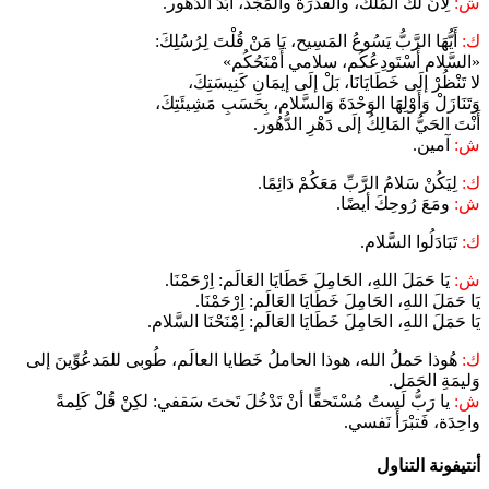
ش:
لِأنَّ لَكَ المُلْك، والقُدْرَةَ والمَجْدْ، أبَدَ الدُّهور.
ك:
أَيُّهَا الرَّبُّ يَسُوعُ المَسِيح، يَا مَنْ قُلْتَ لِرُسُلِكَ:
«السَّلام أَسْتَودِعُكُم، سلامي أَمْنَحُكُم»
لا تَنْظُرْ إلَى خَطَايَانَا، بَلْ إلَى إيمَانِ كَنِيسَتِكَ،
وَتَنَازَلْ وَأَوْلِهَا الوَحْدَةَ وَالسَّلام، بِحَسَبِ مَشِيئَتِكَ،
أَنْتَ الحَيُّ المَالِكُ إلَى دَهْرِ الدُّهُور.
ش:
آمين.
ك:
لِيَكُنْ سَلامُ الرَّبِّ مَعَكُمْ دَائِمًا.
ش:
ومَعَ رُوحِكَ أيضًا.
ك:
تَبَادَلُوا السَّلام.
ش:
يَا حَمَلَ اللهِ، الحَامِلَ خَطَايَا العَالَم: اِرْحَمْنَا.
يَا حَمَلَ اللهِ، الحَامِلَ خَطَايَا العَالَم: اِرْحَمْنَا.
يَا حَمَلَ اللهِ، الحَامِلَ خَطَايَا العَالَم: اِمْنَحْنَا السَّلام.
ك:
هُوذا حَملُ الله، هوذا الحاملُ خَطايا العالَم، طُوبى للمَدعُوِّينَ إلى
وَليمَةِ الحَمَل.
ش:
يا رَبُّ لَستُ مُسْتَحقًّا أنْ تَدْخُلَ تَحتَ سَقفي: لكِنْ قُلْ كَلِمةً
واحِدَة، فَتبْرَأَ نَفسي.
أنتيفونة التناول