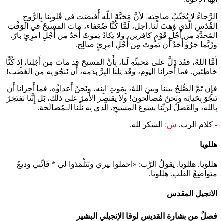
الرَّجاءُ لا يُخَيِّبُ صاحِبَه،َ لأَنَّ مَحَبَّةَ اللّه أُفيضَت في قُلوبِنا بِالرُّوحِ
القُدُسِ الَّذي وُهِبَ لَنا. أجل، لَمَّا كُنَّا ضُعَفاء، ماتَ المسيحُ في الوَقْتِ
المُحدَّدِ مِن أَجْلِ قَوْمٍ كافِرين، ولا يَكادُ يَموتُ أَحَدٌ مِن أَجْلِ امرِئٍ بارّ،
ورُبَّما جَرُؤَ أَحَدٌ أَن يَموتَ مِن أَجْلِ امرِئٍ صالِح.
أَمَّا اللهُ، فقَد دَلَّ على مَحبتِّهِ لَنا، بِأَنَّ المسيحَ قد ماتَ مِن أَجْلِنا، إِذ كُنًّا
خاطِئين. فما أَحرانا اليَوم، وقَد نِلنا البِرَّ بِدَمِه، أَن نَنجُوَ بِه مِنَ الغَضَب!
فإِن تَمَّ الصُّلحُ بيننا وبينَ اللهُ، بِمَوتِ َابِنه، ونَحنُ أَعداؤُه، فما أَحرانا أَن
نَنجُوَ بِحَياتِه ونَحنُ مُصالَحون! ولا يقتصر الأمرُ على ذلك، بَل إِنَّنا نَفتَخِرُ
بِالله، والفَضلُ لِرَبِّنا يسوعَ المسيحِ، الَّذي بِه نِلْنا الـمُصالَحة.
-
كلام الرب.
ش:
الشكر لله.
هللويا
هللويا. هللويا. يقولُ الرَّب: «احملوا نيري وتَتَلْمَذوا لي * فَإنِّني وديعٌ
متواضِعُ القلب. هللويا.
الانجيل المقدس
فصلٌ من بشارة القديس لوقا الإنجيلي البشير