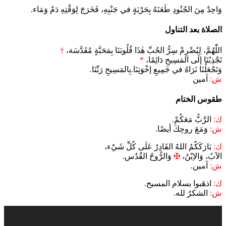
وَاحِدٌ مِنَ الجُنُودِ طَعَنَهُ بِحَرْبَةٍ في جَنْبِهِ، فَخَرَجَ لِوَقْتِهِ دَمٌ وَمَاء.
الصلاة بعد التناول
اللّٰهُمَّ، لِيُضْرِمْ سِرُّ الحُبِّ هٰذَا قُلُوبَنَا بِمَحَبَّةٍ مُقَدَّسَة،
†
تَجْذِبُنَا إلَى المَسِيحِ دَائِمًا،
*
وَتَجْعَلُنَا نَرَاهُ في جَمِيعِ إخْوَتِنَا.بِالمَسِيحِ رَبِّنَا.
ش:
آمين
طقوس الختام
ك:
الرَّبُّ مَعَكُمْ.
ش:
وَمَعَ روحِكَ أيضًا.
ك:
بَارَكَكُمُ اللهُ القَادِرُ عَلَى كُلِّ شَيْء،
الآبُ، وَالاِبْنُ،
✠
وَالرُّوحُ القُدُس.
ش:
آمين.
ك:
اذهَبوا بسلام المسيح.
ش:
الشكرُ لله.