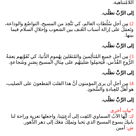
اللامُتناهية.
إلى الرَّبِّ نطلُب.
2)
مِن أجلِ سُلُطات العالم، كي تَتَّخِذ من المسيح، التواضُع والوداعة،
وتَعمَلَ على إزالة أسباب العُنف بين الشعوب وإحلالِ السلام فيما
بينها.
إلى الرَّبِّ نطلُب.
3)
مِن أجلِ جَميعِ المُتألِمينَ والمُثقَلينَ بِهُمومِ الدُّنيا، كي تُقَوِّيهم نِعمَةُ
الرُّوحِ القُدُس، فَيَحمِلوا صَليبَهُم على مِثالِ المسيح بِصَبرٍ وشَجاعةٍ.
إلى الرَّبِّ نطلُب.
4)
مِن أجلِ أن يرى المؤمنون أنَّ هذا القلبَ المَطعونَ على الصليب،
هو أهلٌ للعِبادةِ والسُّجودِ.
إلى الرَّبِّ نطلُب.
*نيات أخرى
ك:
أيُّها الآبُ السماوي التَفِت إلى أدعِيَتِنا، واجعلها تعزية وراحة لنا
بابنِكَ يسوع المسيح الذي يَحيا ويَملِكُ مَعَكَ إلى دهر الدُّهور.
ش:
آمين