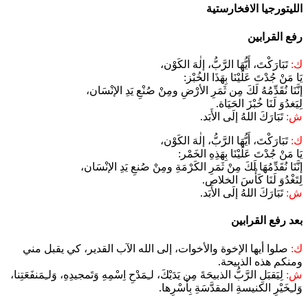
الليتورجيا الافخارستية​
رفع القرابين
ك:
تَبَارَكْتَ، أَيُّهَا الرَّبُّ، إلٰهَ الكَوْن،
يَا مَنْ جُدْتَ عَلَيْنَا بِهَذَا الخُبْز:
إنَّنَا نُقَدِّمُهُ لَكَ مِن ثَمَرِ الأرْضِ ومِنْ صُنْعِ يَدِ الإنْسَان،
لِيَغدُوَ لَنَا خُبْزَ الحَيَاة.
ش:
تَبَارَكَ اللهُ إلَى الأَبَد.
ك:
تَبَارَكْتَ، أَيُّهَا الرَّبُّ، إلٰهَ الكَوْن،
يَا مَنْ جُدْتَ عَلَيْنَا بِهَذِهِ الخَمْر:
إنَّنَا نُقَدِّمُهَا لَكَ مِنْ ثَمَرِ الكَرْمَةِ ومِنْ صُنعِ يَدِ الإنْسَان،
لِتَغْدُوَ لَنَا كَأْسَ الخلاص.
ش:
تَبَارَكَ اللهُ إلَى الأَبَد.
بعد رفع القرابين
ك:
صلوا أيها الإخوة والأخوات، إلى الله الآب القدير، كي يقبل مني
ومنكم هذه الذبيحة.
ش:
لِيَقبَلِ الرَّبُّ الذبيحَةَ مِن يَدَيْكَ، لـِمَدْحِ اِسْمِهِ وَتَمجيدِهِ، وَلـِمَنفَعَتِنا،
وَلـِخَيْرِ الكنيسةِ المقدَّسَةِ بِأَسْرِها.