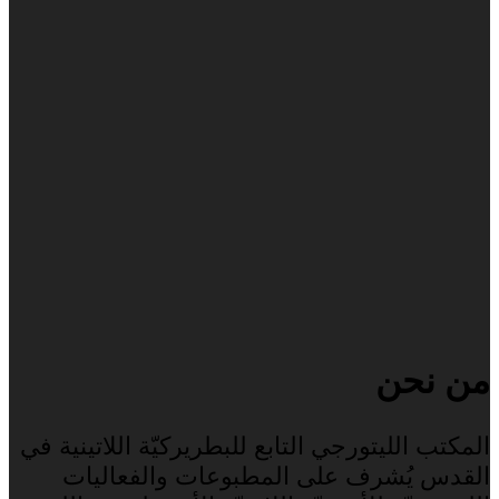
من نحن
المكتب الليتورجي التابع للبطريركيّة اللاتينية في
القدس يُشرف على المطبوعات والفعاليات