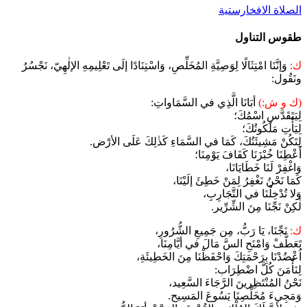
الصلاة الافخارستية
طقوس التناول
ك:
وَإنَّنَا امْتِثَالًا لِوَصِيَّةِ المُخَلِّصِ، وَاسْتِنَادًا إلَى تَعْلِيمِهِ الإلٰهِيّ، نَجْسُرُ
ونَقُول:
(ك و ش:)
أبَانَا الَّذِي في السَّمَاواتِ:
لِيَتَقَدَّسِ اسْمُكَ؛
لِيَأْتِ مَلَكُوتُكَ؛
لِتَكُنْ مَشِيئَتُكَ، كَمَا في السَّمَاءِ كَذٰلِكَ عَلَى الأرْض.
أَعْطِنَا خُبْزَنَا كَفَافَ يَوْمِنَا؛
وَاغْفِرْ لَنَا خَطَايَانَا،
كَمَا نَحْنُ نَغْفِرُ لِمَنْ خَطِئَ إلَيْنَا،
وَلا تُدْخِلْنَا في التَّجَارِبِ،
لٰكِنْ نَجِّنَا مِنَ الشِّرِّير.
ك:
نَجِّنَا، يَا رَبُّ، مِن جَمِيعِ الشُّرُورِ،
تَعَطَّفْ وَامْنَحِ السَّ مَالَ في أيَّامِنَا،
اُعْضُدْنَا بِرَحْمَتِكَ وَاحْفَظْنَا مِنَ الخَطِيئَةِ،
لِنَأْمَنَ كُلَّ اضْطِرَاب:
نَحْنُ المُنْتَظِرينَ الرَّجَاءَ السَّعِيد،
وَمَجِيءَ مُخَلِّصِنَا يَسُوعَ المَسِيح.