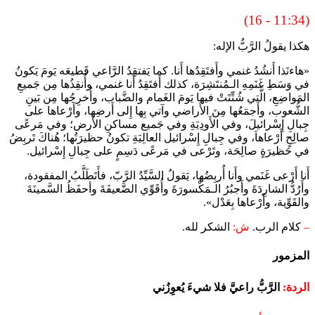
(11:34 - 16)
هكذا يقولُ الرَّبُّ الإله:
«هاءنَذا أَنشُدُ غنمي وأَفتَقِدُها أَنا. كما يَفتقِدُ الرَّاعي قَطيعَه يَومَ يَكونُ
في وَسَطِ غَنَمِهِ الـمُنتَشِرَة، كذلك أَفتَقِدُ أَنا غنمي، وأُنقِذُها مِن جَميعِ
المَواضِعِ، الَّتي شُتِّتَتْ فيها يَومَ الغَمام والضَّباب، وأُخرِجُها مِن بَينِ
الشُّعوب، وأَجمَعُها مِنَ الأَراضي وآتي بِها إِلى أَرضِها، وأَرْعاها على
جِبالِ إِسْرائيلَ، وفي الأَودِيَةِ وفي جَميع مساكنِ الأَرض؛ وفي مَرعًى
صالِحٍ أَرْعاهاَ، وفي جِبالِ إِسْرائيل العالِيَةِ تكونُ حظيرَتُها؛ هُناكَ تَربِضُ
في حَظيرَةٍ صالِحَة، وتَرْعى في مَرعًى دَسِمٍ على جِبالِ إِسْرائيل.
أَنا أَرْعى غَنَمي وأَنا أُربِضُها، يَقولُ السَّيِّدُ الرَّبّ، فأَتَطَلَّبُ المفقودة،
وأَرُدُّ الشارِدَةَ وأَجبُرُ الـمَكْسورَةَ وأُقَوِّي الضَّعيفَةَ وأحفَظُ السَّمينَةَ
والقَوِّية، وأَرْعاها بِعَدْل».
–
كلام الرب.
ش:
الشكر لله.
المزمور
الردة:
الرَّبُّ راعيَّ فلا شيءَ يُعوِزُني