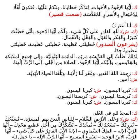
ك:
أيُّها الإخْوَةُ والأخَوات، لِنَذْكُرْ خَطايانا، ونَنْدَمْ عَلَيْها، فَنَكونَ أَهْلًا
(صمت قصير)
لِلِاحْتِفالِ بِالأَسرارِ المُقَدَّسَة.
ك:
أنا أعتَرفُ
(ك، ش):
للهِ القادِرِ عَلى كُلِّ شَيء، وَلَكُم أيُّها الإخوة، بأنِّي خَطِئْتُ
كَثيرًا، بِالفِكرِ والقَوْلِ والفِعْلِ والاهْمال:
(يقرعون الصدور)
خَطيئَتي عَظيمة، خَطيئَتي عَظيمة، خَطيئَتي
عَظيمةٌ جدًا.
لِذلِكَ أَطلُبُ إلى القدِّيسَةِ مَريَم، الدائِمَةِ البَتُوليَّة، وإلى جَميعِ الملائِكَةِ
والقِدِّيسين، وإلَيْكم أيُّها الإخْوَة، الصلاةَ مِن أجْلي، إلى الرَّبِّ إلَهِنا.
ك:
رَحِمَنا اللهُ القَدير، وَغَفَرَ لَنا زَلّاتِنا، وبَلَّغَنا الحياةَ الأبَدِيَّة.
ش:
آمين.
ك:
كيريا اليسون.
ش:
كيريا اليسون.
ك:
كريستا اليسون.
ش:
كريستا اليسون.
ك:
كيريا اليسون.
ش:
كيريا اليسون.
ك:
المجدُ للهِ في العُلى
(ك، ش):
وَعَلى الأرْضِ السَّلام – لِلناسِ الَّذينَ بِهِم المسَرَّة. – نُسَبِّحُكَ
– نُبارِكُكَ – نَسْجُدُ لَكَ – نُمجِّدُكَ – نَشْكُرُكَ مِن أجْلِ عَظيمِ مَجْدِكَ – أيُّها
الرَّبُّ الإله – الملِكُ السَّماوي – الإلهُ الآبُ القادِرُ على كلِّ شَيء – أيُّها
الرَّبُّ، الابنُ الوَحيد – يَسُوعُ المسيح – أيُّها الرَّبُّ الإلَه – يا حَمَلَ ﷲ