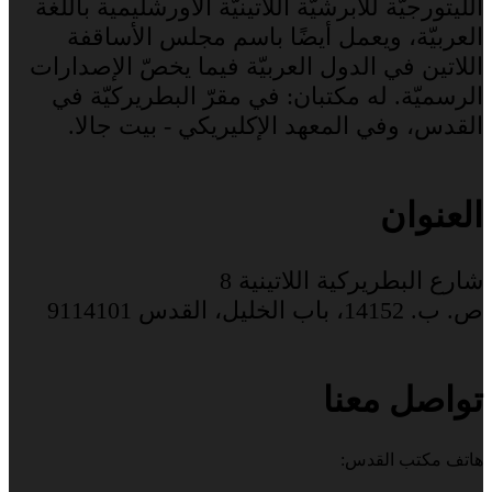
الليتورجيّة للأبرشيّة اللاتينيّة الأورشليمية باللغة
العربيّة، ويعمل أيضًا باسم مجلس الأساقفة
اللاتين في الدول العربيّة فيما يخصّ الإصدارات
الرسميّة. له مكتبان: في مقرّ البطريركيّة في
القدس، وفي المعهد الإكليريكي - بيت جالا.
العنوان
شارع البطريركية اللاتينية 8
ص. ب. 14152، باب الخليل، القدس 9114101
تواصل معنا
هاتف مكتب القدس: