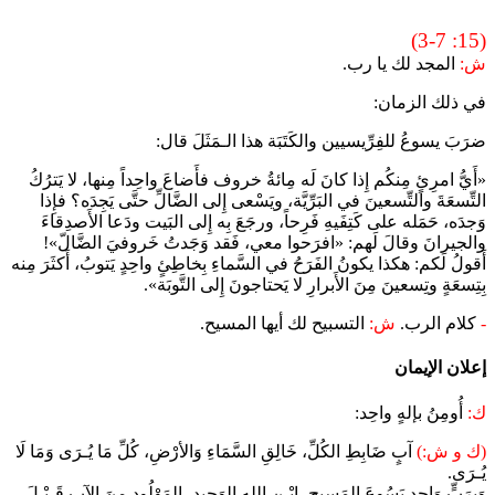
(15: 3-7)
ش:
المجد لك يا رب.
في ذلك الزمان:
ضرَبَ يسوعُ للفِرِّيسيين والكَتَبَة هذا الـمَثَلَ قال:
«أَيُّ امرِئٍ مِنكُم إِذا كانَ لَه مِائةُ خروف فأَضاعَ واحِداً مِنها، لا يَترُكُ
التِّسعَةَ والتِّسعينَ في البَرِّيَّة، ويَسْعى إِلى الضَّالِّ حتَّى يَجِدَه؟ فإِذا
وَجدَه، حَمَله على كَتِفَيهِ فَرِحاً، ورجَعَ بِه إِلى البَيت ودَعا الأَصدِقاءَ
والجيرانَ وقالَ لَهم: «افرَحوا معي، فَقد وَجَدتُ خَروفيَ الضَّالّ»!
أَقولُ لَكم: هكذا يكونُ الفَرَحُ في السَّماءِ بِخاطِئٍ واحِدٍ يَتوبُ، أَكثَرَ مِنه
بِتِسعَةٍ وتِسعينَ مِنَ الأَبرارِ لا يَحتاجونَ إِلى التَّوبَة».
-
كلام الرب.
ش:
التسبيح لك أيها المسيح.
إعلان الإيمان
ك:
أُومِنُ بإلهٍ واحِد:
(ك و ش:)
آبٍ ضَابِطِ الكُلِّ، خَالِقِ السَّمَاءِ وَالأرْضِ، كُلِّ مَا يُـرَى وَمَا لَا
يُـرَى.
وَبِرَبٍّ وَاحِدٍ يَسُوعَ المَسِيحِ، ابْـنِ اللهِ الوَحِيدِ، المَوْلُودِ مِنَ الآبِ قَـبْـلَ