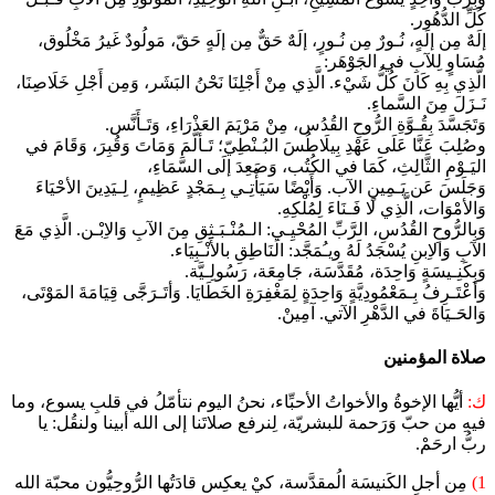
كُلِّ الدُّهُور.
إلَهٌ مِن إلَهٍ، نُـورٌ مِن نُـورٍ، إلَهٌ حَقٌّ مِن إلَهٍ حَقّ، مَولُودٌ غَيرُ مَخْلُوق،
مُسَاوٍ لِلآبِ في الجَوْهَر:
الَّذِي بِهِ كَانَ كُلُّ شَيْء. الَّذِي مِنْ أَجْلِنَا نَحْنُ البَشَر، وَمِن أَجْلِ خَلَاصِنَا،
نَـزَلَ مِنَ السَّماءِ.
وَتَجَسَّدَ بِقُـوَّةِ الرُّوحِ القُدُس، مِنْ مَرْيَمَ العَذْرَاءِ، وَتَـأَنَّس.
وصُلِبَ عَنَّا عَلَى عَهْدِ بِيلَاطُسَ البُـنْطِيّ؛ تَـألَّمَ وَمَاتَ وَقُبِرَ، وَقَامَ في
اليَـوْمِ الثَّالِثِ، كَمَا في الكُتُب، وَصَعِدَ إلَى السَّمَاءِ،
وَجَلَسَ عَن يَـمِينِ الآب. وَأَيْضًا سَيَأْتِـي بِـمَجْدٍ عَظِيمٍ، لِـيَدِينَ الأحْيَاءَ
وَالأمْوَات، الَّذِي لَا فَـنَاءَ لِمُلْكِهِ.
وَبِالرُّوحِ القُدُسِ، الرَّبِّ المُحْيِـي: الـمُنْـبَـثِقِ مِنَ الآبِ وَالاِبْـن. الَّذِي مَعَ
الآبِ وَالاِبنِ يُسْجَدُ لَهُ ويـُمَجَّد: الَنَاطِقِ بالأَنْـبِيَاء.
وَبِكَنِـيسَةٍ وَاحِدَة، مُقَدَّسَة، جَامِعَة، رَسُولِـيَّة.
وَأعْتَـرِفُ بِـمَعْمُودِيَّةٍ وَاحِدَةٍ لِمَغْفِرَةِ الخَطَايَا. وَأتَـرَجَّى قِيَامَةَ المَوْتَى،
وَالحَـيَاةَ في الدَّهْرِ الآتي. آمِينْ.
صلاة المؤمنين
ك:
أيُّها الإخوةُ والأخواتُ الأحبِّاء، نحنُ اليوم نتأمّلُ في قلبِ يسوع، وما
فيهِ من حبّ وَرَحمة للبشريّة، لِنرفع صلاتَنا إلى الله أبينا ولنقُل: يا
ربُّ ارحَمْ.
1)
مِن أجلِ الكَنيسَة الُمقدَّسة، كيْ يعكِس قادَتُها الرُّوحِيُّون محبّة الله