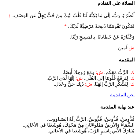
الصلاة على التقادم
اُنْظُرُ يَا رَبُّ، إلَى مَا يَكِنُّهُ لَنَا قَلْبُ ابْنِكَ مِنْ حُبٍّ يَجِلُّ عَنِ الوَصْف،
†
فَتَكُونَ تَقْدِمَتُنَا ذَبِيحَةً مَرْضِيَّةً لَدَيْكَ،
*
وَكَفَّارَةً عَنْ خَطَايَانَا. بِالمَسِيحِ رَبِّنَا.
ش:
آمين
المقدمة
ك:
الرَّبُّ مَعَكُم.
ش:
ومَعَ رُوحِكَ أَيضًا.
ك:
لِنَرفَعْ قُلُوبَنَا إلى العُلَى.
ش:
إنَّهَا لَدَى الرَّبّ.
ك:
لِنَشْكُرِ الرَّبَّ إلٰهَنَا.
ش:
ذَلِكَ حَقٌّ وعَدْل.
نص المقدمة
عند نهاية المقدمة
قُدُّوسٌ، قُدُّوسٌ، قُدُّوسٌ، الرَّبُّ إلَهُ الصَباؤوت.
السَّمَاءُ وَالأرضُ مَمْلُوءَتَانِ مِنْ مَجْدِكَ، هُوشَعْنَا في الأعَالِي.
مُبَارَكٌ الآتي بِاسْمِ الرَّبّ، هُوشَعنا في الأعالي.