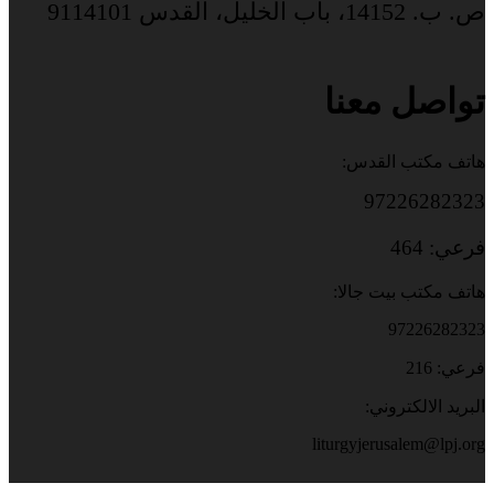
ص. ب. 14152، باب الخليل، القدس 9114101
تواصل معنا
هاتف مكتب القدس:
97226282323
فرعي: 464
هاتف مكتب بيت جالا:
97226282323
فرعي: 216
البريد الالكتروني:
liturgyjerusalem@lpj.org