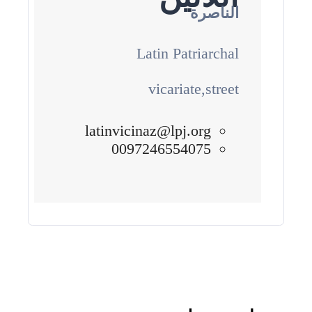
الناصرة
Latin Patriarchal
vicariate,street
latinvicinaz@lpj.org
0097246554075