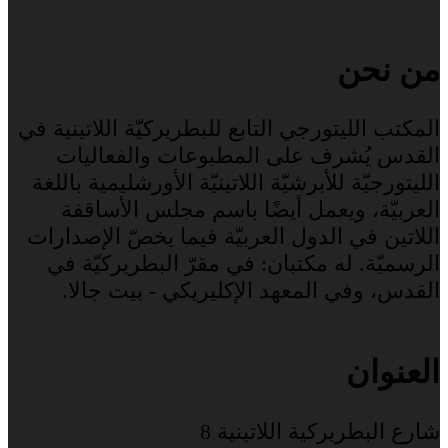
من نحن
المكتب الليتورجي التابع للبطريركيّة اللاتينية في
القدس يُشرف على المطبوعات والفعاليات
الليتورجيّة للأبرشيّة اللاتينيّة الأورشليمية باللغة
العربيّة، ويعمل أيضًا باسم مجلس الأساقفة
اللاتين في الدول العربيّة فيما يخصّ الإصدارات
الرسميّة. له مكتبان: في مقرّ البطريركيّة في
القدس، وفي المعهد الإكليريكي - بيت جالا.
العنوان
شارع البطريركية اللاتينية 8