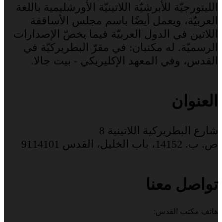
الليتورجيّة للأبرشيّة اللاتينيّة الأورشليمية باللغة
العربيّة، ويعمل أيضًا باسم مجلس الأساقفة
اللاتين في الدول العربيّة فيما يخصّ الإصدارات
الرسميّة. له مكتبان: في مقرّ البطريركيّة في
القدس، وفي المعهد الإكليريكي - بيت جالا.
العنوان
شارع البطريركية اللاتينية 8
ص. ب. 14152، باب الخليل، القدس 9114101
تواصل معنا
هاتف مكتب القدس: