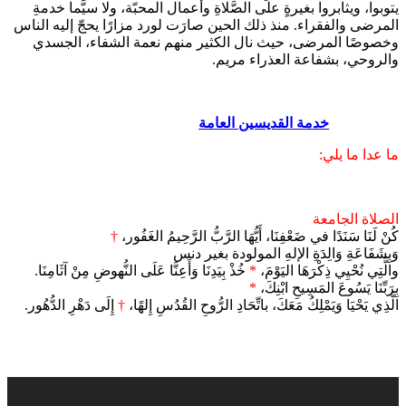
يتوبوا، ويثابروا بغيرةٍ على الصَّلاةِ وأعمال المحبّة، ولا سيَّما خدمةِ
المرضى والفقراء. منذ ذلك الحين صارَت لورد مزارًا يحجّ إليه الناس
وخصوصًا المرضى، حيث نال الكثير منهم نعمة الشفاء، الجسدي
والروحي، بشفاعة العذراء مريم.
خدمة القديسين العامة
ما عدا ما يلي:
الصلاة الجامعة
كُنْ لَنَا سَنَدًا في ضَعْفِنَا، أَيُّهَا الرَّبُّ الرَّحِيمُ الغَفُور،
†
وَبِشَفَاعَةِ وَالِدَةِ الإلهِ المولودة بغير دنس
والَّتِي نُحْيِي ذِكْرَهَا اليَوْمَ،
*
خُذْ بِيَدِنَا وَأَعِنَّا عَلَى النُّهوضِ مِنْ آثَامِنَا.
بِرَبِّنَا يَسُوعَ المَسِيحِ ابْنِكَ،
*
الَّذِي يَحْيَا وَيَمْلِكُ مَعَكَ، باتِّحَادِ الرُّوحِ القُدُسِ إِلهًا،
†
إِلَى دَهْرِ الدُّهُور.