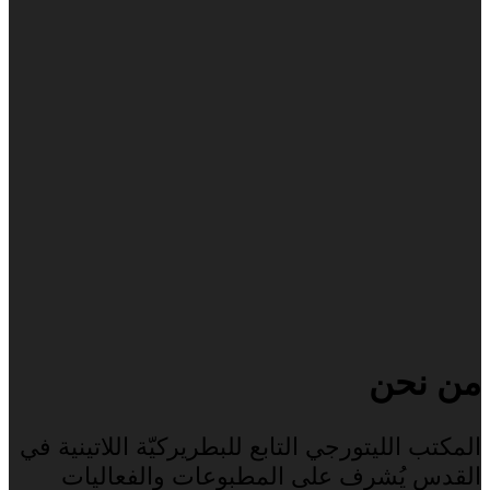
من نحن
المكتب الليتورجي التابع للبطريركيّة اللاتينية في
القدس يُشرف على المطبوعات والفعاليات