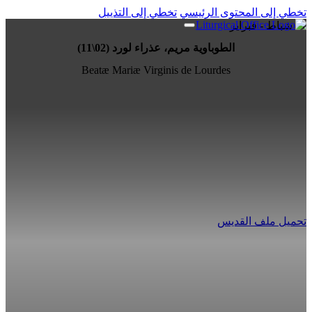
تخطي إلى المحتوى الرئيسي
تخطي إلى التذييل
11 شباط - فبراير
الطوباوية مريم، عذراء لورد (02\11)
Beatæ Mariæ Virginis de Lourdes
تحميل ملف القديس