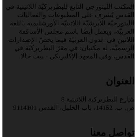
المكتب الليتورجي التابع للبطريركيّة اللاتينية في
القدس يُشرف على المطبوعات والفعاليات
الليتورجيّة للأبرشيّة اللاتينيّة الأورشليمية باللغة
العربيّة، ويعمل أيضًا باسم مجلس الأساقفة
اللاتين في الدول العربيّة فيما يخصّ الإصدارات
الرسميّة. له مكتبان: في مقرّ البطريركيّة في
القدس، وفي المعهد الإكليريكي - بيت جالا.
العنوان
شارع البطريركية اللاتينية 8
ص. ب. 14152، باب الخليل، القدس 9114101
تواصل معنا