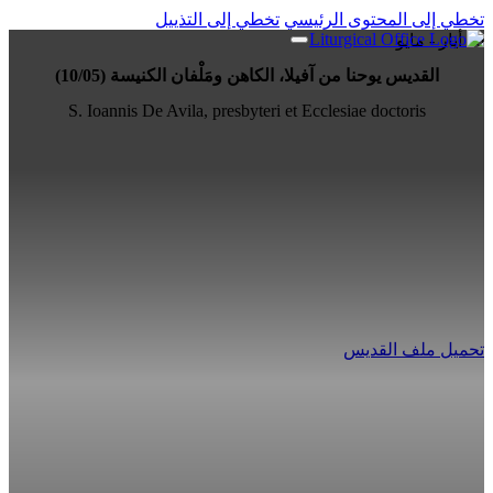
تخطي إلى المحتوى الرئيسي
تخطي إلى التذييل
10 أيار - مايو
القديس يوحنا من آفيلا، الكاهن ومَلْفان الكنيسة (10/05)
S. Ioannis De Avila, presbyteri et Ecclesiae doctoris
تحميل ملف القديس