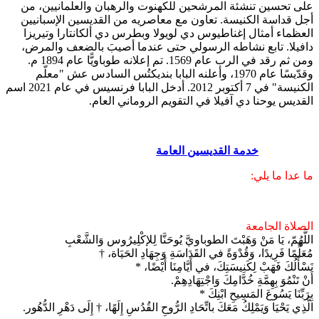
على تحسين تنشئة المرشحين للكهنوت والرهبان والعلمانيين، من
أجل قداسة الكنيسة. تعاون مع معاصريه من القديسين الإسبانيين
العظماء أمثال إغناطيوس دي لويولا وبطرس دي ألكانتارا وتيريزا
دافيلا. تابع نشاطه الرسولي حتى عندما أصيبَ بالضعف والمرض،
ومن ثم رقد في الرب عام 1569. تم إعلانه طوباويًّا عام 1894 م.
وقدّيسًا عام 1970، وأعلنه البابا بنديكتُس السادس عش "معلّم
الكنيسة" في 7 أكتوبر 2012. أدخل البابا فرنسيس في عام 2021 اسم
القديس يوحنا دي آفيلا في التقويم الروماني العام.
خدمة القديسين العامة
ما عدا ما يلي:
الصلاة الجامعة
اللَّهُمّ، يَا مَنْ وَهَبْتَ الطوباويَّ يُوحَنَّا لِلإكْلِيرُوس وَالشَّعْبِ
مُعَلِّمًا فَرِيدًا، وَقُدْوَةً في القَدَاسَةِ وَجِهَادِ الحَيَاة، †
نَسْأَلُكَ فَهَبْ لِكَنِيسَتِكَ، في أَيَّامِنَا أَيْضًا، *
أَنْ تَنْمُوَ بِهِمَّةِ خُدَّامِكَ وَاجْتِهَادِهِمْ.
بِرَبِّنَا يَسُوعَ المَسِيحِ ابْنِكَ *
الَّذِي يَحْيَا وَيَمْلِكُ مَعَكَ باتِّحَادِ الرُّوحِ القُدُسِ إِلَهًا، † إِلَى دَهْرِ الدُّهُور.