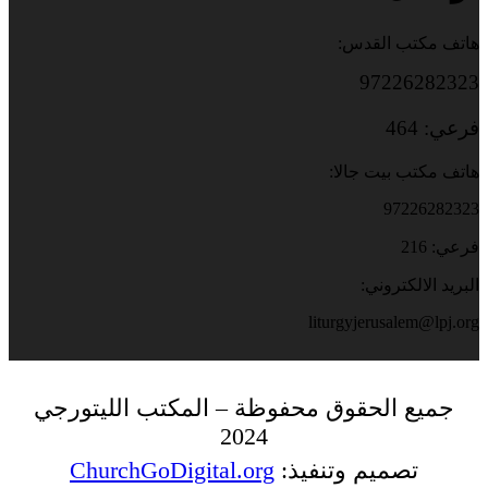
هاتف مكتب القدس:
97226282323
فرعي: 464
هاتف مكتب بيت جالا:
97226282323
فرعي: 216
البريد الالكتروني:
liturgyjerusalem@lpj.org
جميع الحقوق محفوظة – المكتب الليتورجي
2024
تصميم وتنفيذ:
ChurchGoDigital.org