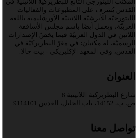
المكتب الليتورجي التابع للبطريركيّة اللاتينية في
القدس يُشرف على المطبوعات والفعاليات
الليتورجيّة للأبرشيّة اللاتينيّة الأورشليمية باللغة
العربيّة، ويعمل أيضًا باسم مجلس الأساقفة
اللاتين في الدول العربيّة فيما يخصّ الإصدارات
الرسميّة. له مكتبان: في مقرّ البطريركيّة في
القدس، وفي المعهد الإكليريكي - بيت جالا.
العنوان
شارع البطريركية اللاتينية 8
ص. ب. 14152، باب الخليل، القدس 9114101
تواصل معنا