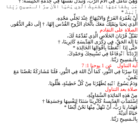
وَهِيَ تَتَأَمَّلُ فِي آلَامَ الرَّبِّ، وَتَبْذُلُ نَفْسَهَا فِي خِدْمَةِ الكَنِيسَة: †
هَبْ بِشَفَاعَتِهَا لِشَعْبِكَ الَّذِي يَحْيَا الآنَ سِرَّ الـمَسِيحِ رَبِّنَا
ٱبْنِكَ *
أَنْ يَغْمُرَهُ الفَرَحُ وَالابْتِهَاجُ عِنْدَ تَجَلِّي مَجْدِهِ.
الَّذِي يَحيَا ويَمْلِكُ مَعَكَ باتِّحَادِ الرُّوحِ القُدُس إِلهًا، † إِلَى دَهْرِ الدُّهُور.
الصلاة على التقادم
تَقَبَّلْ قُرْبَانَ الخَلَاصِ الَّذِي نُقَدِّمُهُ لَكَ،
يَا إِلَهَ الحَقِّ، فِي ذِكْرَى القِدِّيسَةِ كَاتِرِينَا، †
حَتَّى إِذَا ٱتَّعَظْنَا بِأَقْوَالِهَا الخَالِدَة *
اِزْدَدْنَا ٱنْدِفَاعًا فِي تَسْبِيحِكَ وَحَمْدِكَ.
بِالـمَسِيحِ رَبِّنَا.
آية التناول عن 1 يوحنا 1: 7
إِذَا سِرْنَا فِي النُّورِ، كَمَا أَنَّ اللهَ فِي النُّورِ، فَلَنَا مُشَارَكَةٌ بَعْضُنَا مَعَ
بَعْضْ،
وَدَمُ يَسُوعَ ٱبْنِهِ يُطَهِّرُنَا مِنْ كُلِّ خَطِيئَةٍ، هَلِّلُويَا.
صلاة بعد التناول
مِنْ هَذِهِ المَائِدَةِ السَّمَاوِيَّةِ،
اِسْتَمَدَّتِ القدّيسةُ كَاتْرِينَا سَنَدًا لِنَفْسِهَا وَجَسَدِهَا †
فَهَبْنا، يَا رَبُّ، أَنْ نَنْهَلْ مِنْهَا نَحْنُ أَيْضًا *
حَيَاةً أَبَدِيَّةً.
بِالـمَسِيحِ رَبِّنَا.