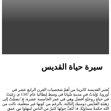
سيرة حياة القديس
تُعتبر القديسة كاترينا من أهمّ شخصيات القرن الرابع عشر في
أوروبا. وُلِدَتْ في مدينةِ سْيِانا في وسط إيطاليا عام 1347 م. رَغِبَتْ
في حياةٍ روحيّةٍ أفضل وهي في عمر الخامسة عشرة، فٱنضمَّتْ إلى
رَهبَنَةِ القدّيس دومنيك الثالثة. بالرغم من كونها غير متعلّمة، نالت من
الله حكمةً سماويّةً. فٱلْتَفَّ حولها كثيرٌ من الناس لينهلوا من عمق