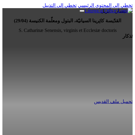
تخطي إلى المحتوى الرئيسي
تخطي إلى التذييل
29 نيسان - أبريل
القدّيسة كاتِرينا السيانيّة، البتول ومعلّمة الكنيسة (29/04)
S. Catharinæ Senensis, virginis et Ecclesiæ doctoris
تذكار
تحميل ملف القديس