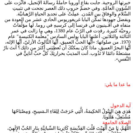
خبرتها الروحية. جابت بقاع أوروبا حاملةً رسالةَ الإنجيل، فأثَّرَت على
الشُؤونِ العامَّةِ. وفي خضمِّ حروبِ ذلك العصر نجحت في تثبيتِ
السَّلامِ والوِفاقَ بين المُدن. عمِلَتْ على تجديدِ الحياةِ الرَّهبانيَّة.
وبفضل جهودها تمكّن البابا غريغوريوس الحادي عشر من العودة من
منفاه في أﭬـينيون في فرنسا إلى كرسيهِ في روما. لها مؤلَّفاتٌ
روحيَّة كثيرة. رقدت في الرّبّ عام 1380، وهي ما زالت في عمر
الثالثة والثلاثين. أعلنها البابا بولس السادس "معلّمة الكنيسة" عام
1970. من صلواتها: «أيُّها الحبُّ العميق، أيُّها الثَّالوثُ الأزليّ، أيُّها الإله،
أيُّها البحرُ العميق، ماذا كانَ يمكنُكَ أن تُعطِيَني أكثرَ من ذاتِك؟ أنتَ نارٌ
مشتعلةٌ دائمًا لا تَذُوب. أنت المذيبُ بحرارتِكَ كلَّ حبِّ أنانِيٍّ في
النَّفسِ».
ما عدا ما يلي:
آية الدخول
هَذِي هِيَ البَتُولُ الحَكِيمَةُ، الَّتِي خَرَجَتْ لِلِقَاءِ الـمَسِيحِ، وَمِصْبَاحُهَا
مُشْتَعِلٌ، هَلِّلُويَا.
الصلاة الجامعة
اللَّهُمَّ، يَا مَنْ أَلْهَبْتَ قَلْبَ القِدِّيسَةِ كَاتِرِينَا السِّيانِيَّةِ بِنَارِ الحُبِّ الإِلَهِيّ،