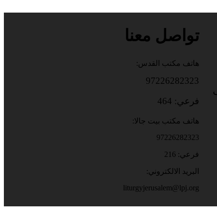
تواصل معنا
هاتف مكتب القدس:
97226282323
باب
فرعي: 464
هاتف مكتب بيت جالا:
97226282323
فرعي: 216
البريد الالكتروني:
liturgyjerusalem@lpj.org