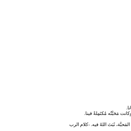
نا.
 وكانت مَحَبَّتُه مُكتَمِلةً فينا.
في المَحبَّة، ثَبَتَ اللهُ فيه. -كلام الرب