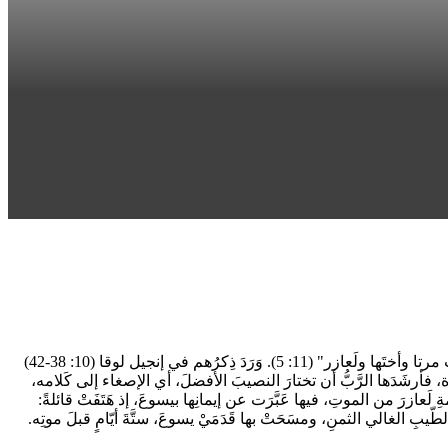
لَعازرُ، وأختاهُ مرتا ومريم هم مِن بيتَ عنيا، بالقربِ منَ القُدس. كانت تربُطُهُم بيسوعَ صداقةٌ متينةٌ، كما يُخبرنا يوحنّا الإنجيليّ: "كانَ يسوعُ يُحبّ مرتا وأختَها ولَعازر" (11: 5). وَرَدَ ذِكرُهم في إنجيل لوقا (10: 38-42)
ة، فأرشَدَها الرَّبُّ أن تختارَ النصيبَ الأفضلَ، أي الإصغاء إلى كَلامه،
دَ قدمَيّ الرّبّ تستمعُ إلى كلامِهِ". يعود ذكرُهُم مرّةًّ ثانيةً في إنجيل يوحنا (11: 1-45)، في حادثةِ إقامةِ لَعازرَ من الموتِ، فيها عَبَّرَت عن إيمانِها بيسوعَ، إذ هَتَفَتْ قائلةً:
ّيبِ الغالي الثمنِ، ومسَحَتْ بها قَدَمَيْ يسوعَ، ستَّةَ أيّامٍ قبلَ موتِه.