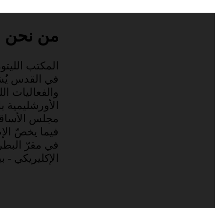
من نحن
المكتب الليتور
في القدس يُ
والفعاليات الليت
الأورشليمية با
مجلس الأساقفة
فيما يخصّ الإ
في مقرّ البطر
الإكليريكي - ب