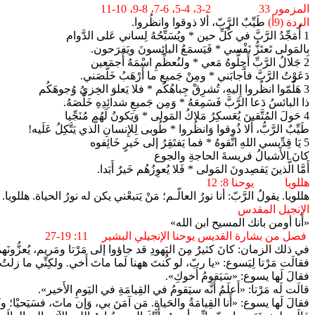
المزمور 33 2-3، 4-5، 6-7، 8-9، 10-11
الردة (9أ)
طَيِّبٌ الرَّبّ، ألا ذوقوا وانظُروا.
1 أُمَجِّدُ الرَّبَّ في كُلِّ حين * ويُسَبِّحُهُ لِساني عَلى الدَّوام
بِالمَولى تَعتَزُّ نَفْسي * فَيَسمَعُ البائِسونَ ويَفرَحون.
2 جَلالُ الرَّبِّ أَجِلُّوهُ مَعي * ولنُعظِّمِ اسْمَهُ أَجمَعين
دَعَوْتُ الرَّبَّ فأَجابَني * ومِنْ جَميعِ ما أَرْهَبُ خَلَّصَني.
3 هَلُمّوا انظُروا إِليهِ، تُشرِقْ جِباهُكُم * فلا يَعلوَ الخِزيُ وُجوهَكُم
ذا البائسُ دَعا الرَّبَّ فَسَمِعَهُ * وَمِن جَميعِ شدائِدِهِ خَلَّصَهُ.
4 حَولَ المُتَّقينَ يُعَسكِرُ مَلاكُ المَولى * وَيَكونُ لَهُم مُنَجِّيا
طَيِّبٌ الرَّبُّ، أَلا ذُوقوا وَانظُروا * طُوبى لِلإِنسانِ الَّذي يَتَّكِلُ عَلَيه!
5 يَا قِدِّيسي اللهِ اتَّقوهُ * فما يَفتَقِرُ إلى خَيرٍ خَائِفوه
كانَ الأَشبالُ فريسةَ الحاجةِ والجوع
أَمَّا الَّذينَ يَقصِدونَ المَولى * فَلا يُعوِزُهُم خَيرٌ أَبَدا.
هللويا يوحنا 8: 12
هللويا. يقولُ الرَّبّ: أنا نورُ العالّـم؛ مَنْ يَتبعْني يكن له نورُ الحياة. هللويا.
الإنجيل المقدس
«أَنا أومن بانك المسيح ابن الله»
فصل من بشارة القديس يوحنا الإنجيلي البشير 11: 19-27
في ذلك الزمان: كانَ كثيرٌ مِنَ اليَهودِ قد جاؤوا إلى مَرْتا ومَريم، يُعزُّونَهما
فقالَت مَرْتا لِيَسوع: «يا ربّ، لو كُنتَ ههنا لَما ماتَ أَخي. ولكِنِّي ما زلتُ أَعلَم
فقالَ لَها يسوع: «سَيَقومُ أَخوكِ».
قالَت لَه مَرْتا: «أَعلَمُ أَنَّه سيَقومُ في القِيامَةِ في اليَومِ الأَخير».
فقالَ لَها يسوع: «أَنا القِيامَةُ والحَياة. مَن آمَنَ بي، وَإن ماتَ، فسَيَحيْا؛ وكُلّ