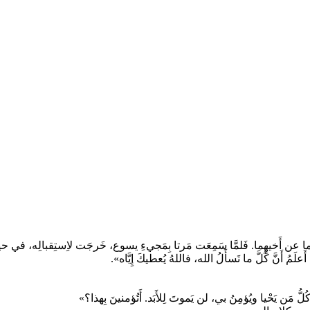
 عن أَخيهِما. فَلمَّا سَمِعَت مَرتا بِمَجيءِ يسوع، خَرجَت لاِستِقبالِه، في حينِ 
ُ أَنَّ كُلَّ ما تَسأَلُ الله، فاللهُ يُعطيكَ إِيَّاه».
ُ مَن يَحْيا ويُؤمِنُ بي، لن يَموتَ لِلأَبَد. أَتُؤمنينَ بِهذا؟»