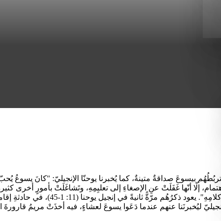
، إلّا أنّها غَفَلَتْ عنِ الإصغاءِ إلى تعليِمِهِ، وتَشاغَلَتْ بأمورٍ أخرى كثير
تمامًا كما فعلَتْ أختُها مريم التي "جلسَتْ عن
لإنجيليّ ليُخبرنَنا عنهم عندما دَعَوا يسوعَ لعشاءٍ، فيه أخذَتْ مريمُ قارورةَ الط