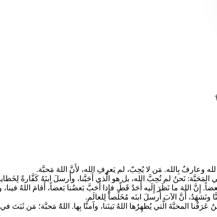
†
لودٌ لله وعارفٌ بِالله. مَن لا يُحِبّ، لم يَعرِفِ الله، لأَنَّ اللهَ مَحبَّة.
هي المَحَبَّة: نَحنُ لم نُحِبَّ الله، بل هو الَّذي أَحَبَّنا، وأَرسلَ ابنَهُ كَفَّارةً لِخَطايا
بَعضاً. إِنَّ اللهَ ما نَظَرَ إِلَيه أَحَدٌ قَطّ. فإِذا أَحَبَّ بَعضُنا بَعضاً، أَقامَ اللهُ فينا،
َّا ونَشهَدُ، أَنَّ الآبَ أَرسلَ ابنَه مُخَلِّصاً لِلعالَم.
رَفْنا المحبَّةَ الَّتي يُظهِرُها اللهُ بَينَنا، وآمنَّا بِها. اللهُُ مَحبَّة؛ مَن ثَبَتَ 