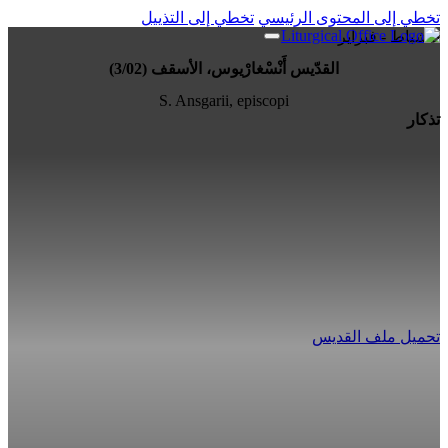
تخطي إلى المحتوى الرئيسي
تخطي إلى التذييل
3 شباط - فبراير
القدّيس أَنْسْغارْيوس، الأسقف (3/02)
S. Ansgarii, episcopi
تذكار
تحميل ملف القديس