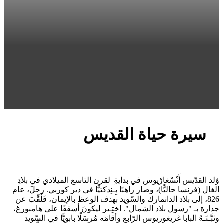
سيرة حياة القديس
وُلد القدّيس أَنْسْغارْيوس في بدايةِ القرن التاسع الميلادي في بلادِ
الغال (فرنسا حاليًّا)، وصار راهبًا بِـنِدكتيًّا في دير كوربي. رحلَ، عام
826، إلى بلاد الدانمارك والسّويد بهدف الوعظ بالإيمان، فَلُقِّبَ عن
جدارة بـ "رسول بلاد الشمال". اختِـير ليكونَ أسقفًا على هامبورغ،
وثبَّـتَـهُ البابا غريغوريوس الرّابع وأقامَه مُرسَلًا بابويًّا في السّويد