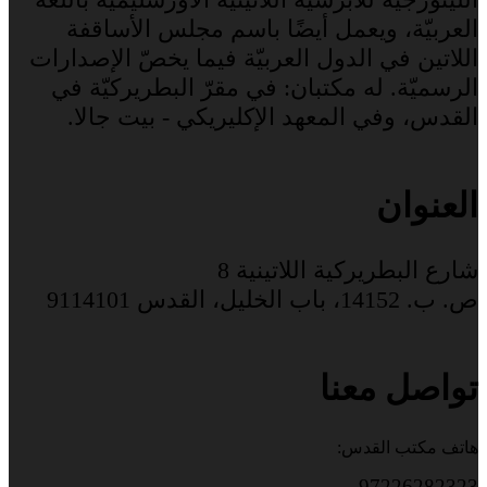
العربيّة، ويعمل أيضًا باسم مجلس الأساقفة
اللاتين في الدول العربيّة فيما يخصّ الإصدارات
الرسميّة. له مكتبان: في مقرّ البطريركيّة في
القدس، وفي المعهد الإكليريكي - بيت جالا.
العنوان
شارع البطريركية اللاتينية 8
ص. ب. 14152، باب الخليل، القدس 9114101
تواصل معنا
هاتف مكتب القدس:
97226282323