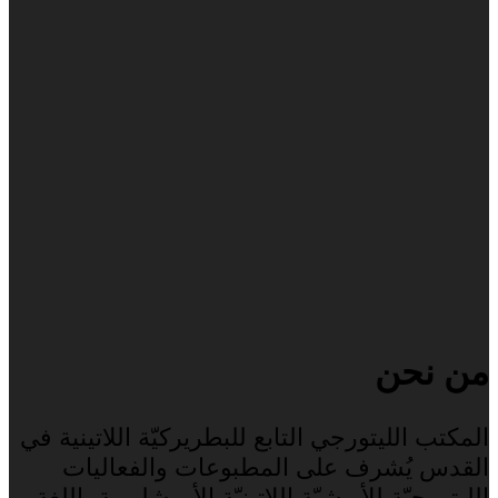
من نحن
المكتب الليتورجي التابع للبطريركيّة اللاتينية في
القدس يُشرف على المطبوعات والفعاليات
الليتورجيّة للأبرشيّة اللاتينيّة الأورشليمية باللغة