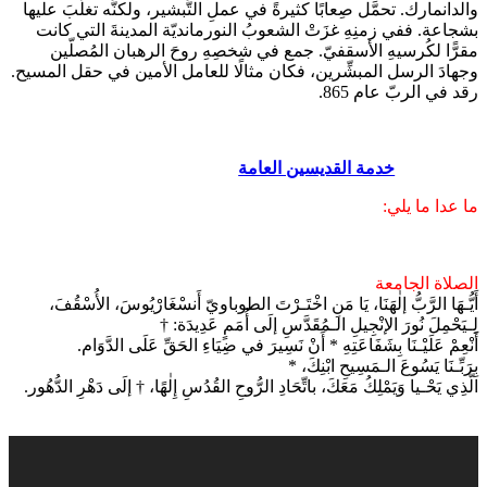
والدانمارك. تحمَّل صِعابًا كثيرةً في عملِ التَّبشير، ولكنَّه تغلَّبَ عليها
بشجاعة. ففي زمنِهِ غزَتْ الشعوبُ النورمانديّة المدينةَ التي كانت
مقرًّا لكُرسيهِ الأسقفيّ. جمع في شخصِهِ روحَ الرهبان المُصلّين
وجهادَ الرسل المبشِّرين، فكان مثالًا للعامل الأمين في حقل المسيح.
رقد في الربّ عام 865.
خدمة القديسين العامة
ما عدا ما يلي:
الصلاة الجامعة
أَيُّـهَا الرَّبُّ إلٰهَنَا، يَا مَنِ اخْتَـرْتَ الطوباويّ أَنسْغَارْيُوسَ، الأُسْقُفَ،
لِـيَحْمِلَ نُورَ الإنْجِيلِ الـمُقَدَّسِ إلَى أُمَمٍ عَدِيدَة: †
أَنْعِمْ عَلَيْـنَا بِشَفَاعَتِهِ * أَنْ نَسِيرَ في ضِيَاءِ الحَقِّ عَلَى الدَّوَام.
بِرَبِّـنَا يَسُوعَ الـمَسِيحِ ابْنِكَ، *
الَّذِي يَحْـيا وَيَمْلِكُ مَعَكَ، باتِّحَادِ الرُّوحِ القُدُسِ إِلٰهًا، † إلَى دَهْرِ الدُّهُور.