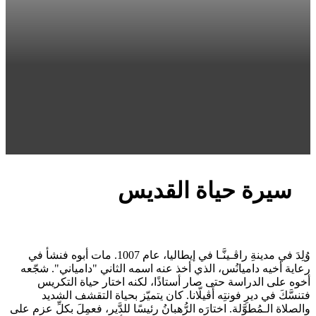
سيرة حياة القديس
وُلِدَ في مدينةِ راﭬـينَّـا في إيطاليا، عام 1007. مات أبوه فنشأ في
رعاية أخيه داميانُس، الذي أخذ عنه اسمه الثاني "دامياني". شجّعه
أخوه على الدراسة حتى صار أستاذًا، لكنه اختار حياة التكريس
فتنسَّكَ في ديرِ فونتِه أَڤيلّانا. كان يتميّز بحياة التقشف الشديد
والصلاة الـمُطوَّلة. اختارَه الرُّهبانُ رئيسًا للدَّير، فعمِلَ بكلِّ عزمٍ على