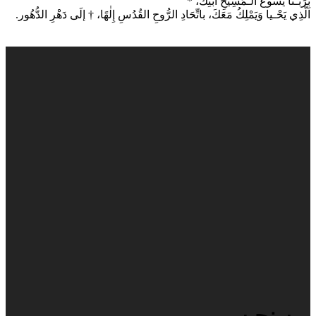
بِرَبِّـنَا يَسُوعَ الـمَسِيحِ ابْنِكَ، *
الَّذِي يَحْـيا وَيَمْلِكُ مَعَكَ، باتِّحَادِ الرُّوحِ القُدُسِ إِلٰهًا، † إلَى دَهْرِ الدُّهُور.
من نحن