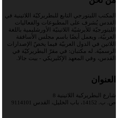
المكتب الليتورجي التابع للبطريركيّة اللاتينية في
القدس يُشرف على المطبوعات والفعاليات
الليتورجيّة للأبرشيّة اللاتينيّة الأورشليمية باللغة
العربيّة، ويعمل أيضًا باسم مجلس الأساقفة
اللاتين في الدول العربيّة فيما يخصّ الإصدارات
الرسميّة. له مكتبان: في مقرّ البطريركيّة في
القدس، وفي المعهد الإكليريكي - بيت جالا.
العنوان
شارع البطريركية اللاتينية 8
ص. ب. 14152، باب الخليل، القدس 9114101