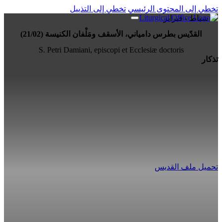
تخطي إلى المحتوى الرئيسي
تخطي إلى التذييل
21 شباط - فبراير
القدّيس بطرس دامياني، الأسقف ومَلْفان الكنيسة (21/02)
S. Petri Damiani, episcopi et Ecclesiæ doctoris
تذكار
تحميل ملف القديس