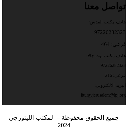
تواصل معنا
هاتف مكتب القدس:
97226282323
فرعي: 464
هاتف مكتب بيت جالا:
97226282323
فرعي: 216
البريد الالكتروني:
liturgyjerusalem@lpj.org
جميع الحقوق محفوظة – المكتب الليتورجي
2024