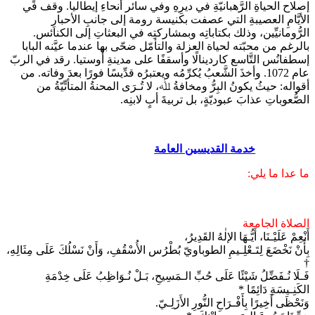
إصلاح الحياةِ الرَّهبانيّةِ في ديرِهِ وفي سائر أنحاءِ إيطاليا. وقف في
الأيَّامِ العصيبةِ التي عصفت بكنيسة رومة إلى جانبِ الأحبارِ
الرُّومانيِّين، وذلك بكتاباتِه وبمشاركتِه في البعثاتِ إلى الكنائس.
بالرغم من محبّته لحياة العزلة والتأمّل ضحّى بها عندما عيَّنه البابا
إسطفانُس التَّاسع كاردينالًا وأسقفًا على مدينةِ أُوستيا. رقد في الربّ
عام 1072. وأخذَ الشَّعبُ يُكرِّمُه ويعتبرُه قدِّيسًا فورًا بعدَ وفاته. من
أقواله: حيثُ يكونُ البِرُّ ومخافةُ ﷲ، لا تُـرَى المحنةُ المتأتِّيّةُ من
الصُّعوباتِ عذابَ عبوديّةٍ، بل تربيةَ أبٍ لابنِه.
خدمة القديسين العامة
ما عدا ما يلي:
الصلاة الجامعة
أَنْعِمْ عَلَيْـنَا، أَيُّـهَا الإلٰهُ القَدِيرُ،
بِأَنْ نَخْضَعَ لِتَـعْلِـيمِ الطوباويّ بُطْرُس الأُسْقُفِ، وَأَنْ نَسْلُكَ عَلَى مِثَالِهِ،
†
فَـلَا نُـفَضِّلُ شَيْئًا عَلَى حُبِّ الـمَسِيحِ، بَـلْ نُـوَاظِبُ عَلَى خِدْمَةِ
الكَنِـيسَةِ دَائِمًا *
وَنَحْظَى أَخِيرًا بِأَفْـرَاحِ النُّورِ الأَزَلِـيّ.