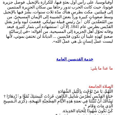
أوقيانوسيا، على رأس أول بعثةٍ فيها، للكرازة بالإنجيل. فوصل جزيرة
فوتونا، حيث كانت الحرب تدور رحاها بين سكان الجزيرة المنتمين
إلى قبيلتين. مكث بطرس هناك مدّة ثلاث سنوات، بشَّرَ فيها بالإنجيل
وسطَ صعوباتٍ كبيرة وردَّ بعضَ الشبيبة إلى الإيمان المسيحيّ. من
بين المُعمَّدين كان ٱبنُ رئيس قبيلة نيوليكي. فغضبَ أبوه وأمرَ بقتلِ
القدّيس بطرس عام 1841. إلّا أن ٱستشهاده أتى بثمار كثيرةٍ. فبعد
وفاته تحوّل أهل الجزيرة إلى المسيحية. من أقواله: «في إرساليّةٍ
صعبةٍ كهذِهِ علينا أن نكون قدّيسين ... الديانةُ لن تختفيَ بموتي، لأنها
ليست عملَ إنسانٍ بل هي عملُ الله».
خدمة القديسين العامة
ما عدا ما يلي:
الصلاة الجامعة
اللَّهُمَّ، يَا مَنْ تَوَّجْتَ بِإكْلِيلِ الشَّهَادَةِ
حَيَاةَ القِدِّيسِ بُطْرُسَ شَانِيل الكَاهِنَ، فَزِدْتَ كَنِيسَتِكَ نُمُوًّا وٱزْدِهَارًا †
نَسْأَلُكَ أَنْ تُثَبِّتَنَا فِي نعمَةِ هَذِهِ الأَيَّامِ الفِصْحِيَّةِ البَهِيجَةِ، ذِكْرَى الـمَسِيحِ
الَّذِي مَاتَ وَقَام *
كَيْ نَكُونَ شُهُودًا لِلْحَيَاةِ الجَدِيدَة.