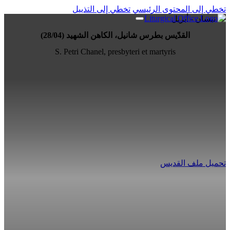
تخطي إلى المحتوى الرئيسي
تخطي إلى التذييل
28 نيسان - أبريل
القدّيس بطرس شانيل، الكاهن الشهيد (28/04)
S. Petri Chanel, presbyteri et martyris
تحميل ملف القديس