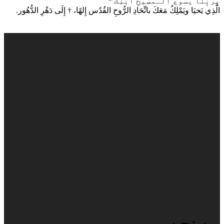
بِرَبِّنَا يَسُوعَ الـمَسِيحِ ٱبْنِكَ *
الَّذِي يَحيَا ويَمْلِكُ مَعَكَ باتِّحَادِ الرُّوحِ القُدُس إِلهًا، † إِلَى دَهْرِ الدُّهُور.
من نحن