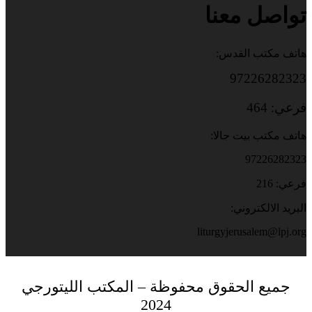
تواصل معنا
هاتف مكتب القدس:
97226282323
فرعي: 464
هاتف مكتب بيت جالا:
97226282323
فرعي: 216
البريد الالكتروني:
liturgyjerusalem@lpj.org
جميع الحقوق محفوظة – المكتب الليتورجي
2024