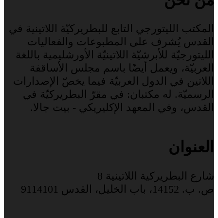
المكتب الليتورجي التابع للبطريركيّة اللاتينية في
القدس يُشرف على المطبوعات والفعاليات
الليتورجيّة للأبرشيّة اللاتينيّة الأورشليمية باللغة
العربيّة، ويعمل أيضًا باسم مجلس الأساقفة
اللاتين في الدول العربيّة فيما يخصّ الإصدارات
الرسميّة. له مكتبان: في مقرّ البطريركيّة في
القدس، وفي المعهد الإكليريكي - بيت جالا.
العنوان
شارع البطريركية اللاتينية 8
ص. ب. 14152، باب الخليل، القدس 9114101