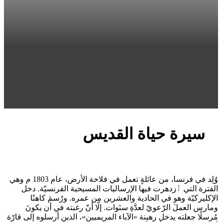
سيرة حياة القديس
وُلِد في فرنسا، من عائلةٍ تعمل في فلاحة الأرض، عام 1803 م وهي
الفترة التي ٱزدهرت فيها الإرساليات المسيحية الفرنسيّة. دخل
الإكليركيّة وهو في الحادية والعشرين من عمره. ورُسمَ كاهنًا
ومارس العملَ الرّعويّ لعدَّةِ سنَوات. إلّا أنّ رغبته في أن يكونَ
مُرسلًا جعلته يدخل رهبنة «الآباء المريميين»، الذين أرسلوه إلى قارّة