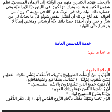
بالإنجيل. فهَدَى الكثيرين منهم من الوثنيّة إلى الإيمان المسيحيّ. نظَّم
شؤونَ الكنيسةِ هناك، وترك أثرًا كبيرًا في الليتورجيّا الإيرلنديّة وفي
حضارة ذلك البلد. رقدَ في الربّ عام 461 في مدينة "داون". من
أقواله: لقد أتاحَ لي ﷲ أن أتقبَّـلَ بنفسٍ سَويَّةٍ كلَّ ما يحدُثُ لي من
شرٍّ أو خير، وأن أحمَدَهُ حمدًا دائمًا لأنّه أرشدَني ومنحَني إيمانًا لا
يتزعزعُ حتَّى النِّهاية.
خدمة القديسين العامة
ما عدا ما يلي:
الصلاة الجامعة
اللّٰهُمَّ، يَا مَنْ أَرْسَلْتَ الطوباويَّ پَاتْرِيكَ، الأُسْقُفَ، لِنَشْرِ مَجْدِكَ العَظِيمِ
بَـيْـنَ شُعُوبِ إيرْلَنْدَا: † نَسْأَلُكَ، بِشَفَاعَتِهِ وَاسْتِحْقَاقَاتِهِ،
أَنْ تَـهَبَ جَمِيعَ الَّذِينَ يَـفْـتَخِرُونَ بِالاسْمِ الـمَسِيحِيّ، *
أَنْ يُـبَشِّرُوا النَّاسَ دَوْمًا بِآيَاتِكَ العَجِيبَة.
بِرَبِّـنَا يَسُوعَ الـمَسِيحِ ابْنِكَ، *
الَّذِي يَحْـيا وَيَمْلِكُ مَعَكَ، باتِّحَادِ الرُّوحِ القُدُسِ إِلٰهًا، † إلَى دَهْرِ الدُّهُور