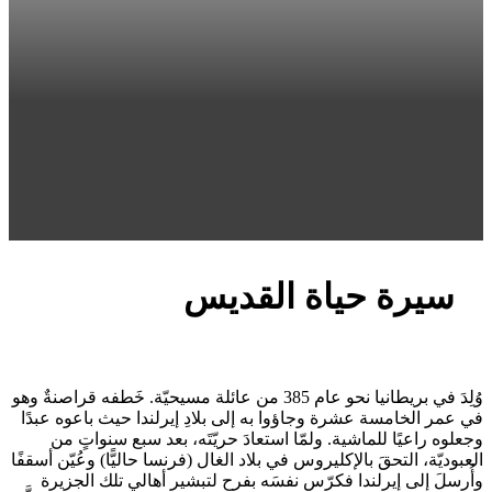
سيرة حياة القديس
وُلِدَ في بريطانيا نحو عام 385 من عائلة مسيحيّة. خَطفه قراصنةٌ وهو
في عمر الخامسة عشرة وجاؤوا به إلى بلادِ إيرلندا حيث باعوه عبدًا
وجعلوه راعيًا للماشية. ولمّا استعادَ حريّتَه، بعد سبع سنواتٍ من
العبوديّة، التحقَ بالإكليروس في بلاد الغال (فرنسا حاليًّا) وعُيّن أسقفًا
وأُرسلَ إلى إيرلندا فكرّس نفسَه بفرحٍ لتبشير أهالي تلك الجزيرة