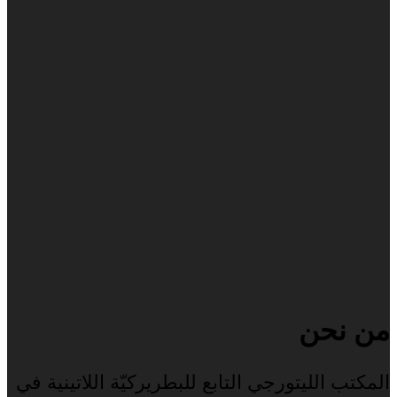
من نحن
المكتب الليتورجي التابع للبطريركيّة اللاتينية في