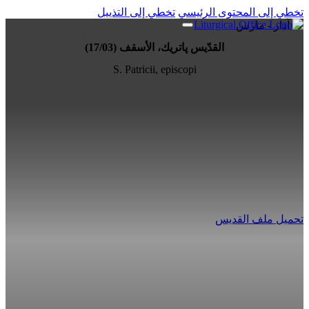
تخطي إلى المحتوى الرئيسي
تخطي إلى التذييل
17 آذار - مارس
القدّيس پاتريك، الأسقف (17/03)
S. Patricii, episcopi
تحميل ملف القديس