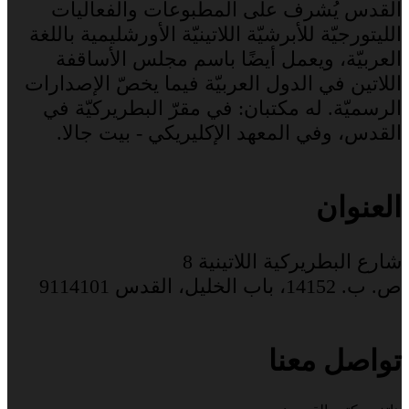
القدس يُشرف على المطبوعات والفعاليات
الليتورجيّة للأبرشيّة اللاتينيّة الأورشليمية باللغة
العربيّة، ويعمل أيضًا باسم مجلس الأساقفة
اللاتين في الدول العربيّة فيما يخصّ الإصدارات
الرسميّة. له مكتبان: في مقرّ البطريركيّة في
القدس، وفي المعهد الإكليريكي - بيت جالا.
العنوان
شارع البطريركية اللاتينية 8
ص. ب. 14152، باب الخليل، القدس 9114101
تواصل معنا