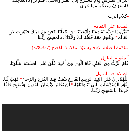
غيرَ أنَّ بطرسَ قامَ فأسرَعَ إلى القبر وانحنى، فلمْ يَرَ إلاَّ اللَّفائِف،
فانصَرَفَ متعجِّباً مما جَرى.
-
كلام الرب
الصلاة على التقادم
تَقَبَّلْ، يَا رَبُّ، تَقَادِمَنَا وَأَدْعِيَتَنَا
†
وَﭐجْعَلْنَا نُدْفَنُ مَعَ ﭐبْنِكَ فَنَمُوتَ عَنِ
العَالَم
*
وَنَقُومَ مَعَهُ فَنَحْيَا لَكَ وَحْدَكَ. بِالمَسِيحِ رَبِّـنَا.
مقدّمة الصلاة الإفخارستيّة: مقدّمة الفصح (327-328).
أنتيفونة التناول
قَامَ الرَّبُّ مِنَ القَبْرِ، قَامَ الَّذِي مِنْ أَجْلِنَا عُلِّقَ عَلَى الخَشَبَة، هَلِّلُويَا.
الصلاة بعد التناول
اللَّهُمَّ، إِنَّ قَبْرَ ﭐبْنِكَ الوَحِيدِ الفَارِغَ يَبْعَثُ فِينَا الفَرَحَ وَالرَّجَاء
†
فَهَبْ لَنَا،
بِقُوَّةِ المُقَدَّسَاتِ الَّتِي تَنَاوَلْنَاهَا،
*
أَنْ نَخْلَعَ الإنْسَانَ القَدِيمَ، وَنُصْبِحَ خَلْقًا
جَدِيدًا. بِالمَسِيحِ رَبِّـنَا.