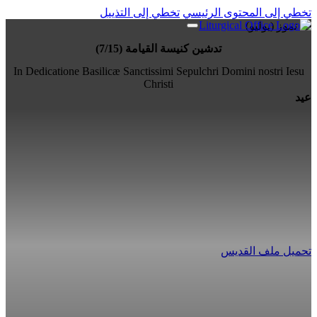
تخطي إلى المحتوى الرئيسي
تخطي إلى التذييل
15 تموز (يوليو)
تدشين كنيسة القيامة (7/15)
In Dedicatione Basilicæ Sanctissimi Sepulchri Domini nostri Iesu
Christi
عيد
تحميل ملف القديس