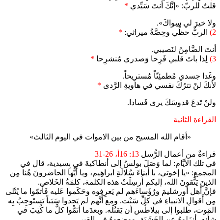
قلتُ للربّ: «إنَّكَ أنتَ سَيِّدي
*
ولا خيرَ لي سِواكَ».
2)
الربُّ حظِّي وحِصَّةُ ميراثي:
*
أنتَ الضَّامِنُ لنَصيبي.
3)
لِذا باتَ قلبي فَرِحا وَصدري مُنشرِحا
*
وغَدا جسدي مُطمئِنّاً مُستريحاً.
لأنكَ لنْ تترُكَ نفسي في هأويةِ الرَّدى
*
ولنْ تَدعَ قدوسَكَ يرى فَسادا.
القراءة الثانية
«أقام الله المسيح من بين الاموات في اليوم الثالث»
قراءةٌ من أعمال الرُّسل
13: 16أ، 26-31
في تلك الأيَّام: لما وَصَلَ بولسُ إلى أنطاكيةَ في بِسيدية، قال في
المجمع: «يا إخوتي، با أبناءَ سُلالَةِ ابراهِيم، ويا أَيُّها الحاضرونَ هُنا مِن
الذينَ يَتَّقونَ الله، إليكم أُرسِلَتْ هذه الكلمة، كلمَةُ الخَلاص.
فإنَّ أهل أورشليمَ ورُؤَساءَهم لم يَعرِفوه وحَكَموا عَليه فَأَتمّوا ما يُتْلى
مِن أَقوالِ الانبياءِ في كلِّ سَبْت. ومع أَنَّهم لم يَجِدوا سَبَباً يَستَوجِبُ بِه
المَوت، طلبوا إلى بيلاطُس أن يَقتُلَه. وبعدَما أتَمُّوا كلَّ ما كُتِبَ في
شأنِه، أنزَلوهُ عنِ الخَشَبَة، ووضعوهُ في القبر.