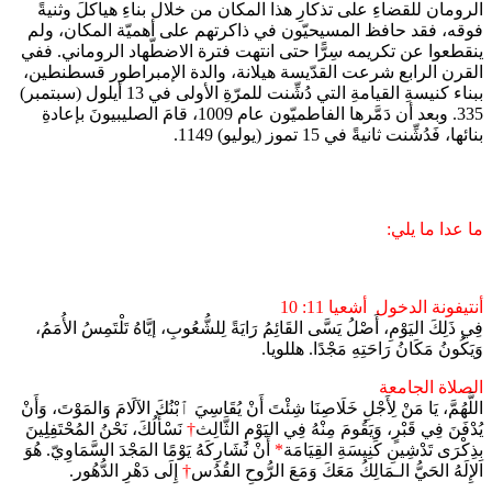
الرومان للقضاءِ على تذكارِ هذا المكان من خلال بناءِ هياكلَ وثنيةً
فوقه، فقد حافظ المسيحيّون في ذاكرتهم على أهميّة المكان، ولم
ينقطعوا عن تكريمه سِرًّا حتى انتهت فترة الاضطّهاد الروماني. ففي
القرن الرابع شرعت القدّيسة هيلانة، والدة الإمبراطور قسطنطين،
ببناء كنيسةِ القيامةِ التي دُشِّنت للمرّةِ الأولى في 13 أيلول (سبتمبر)
335. وبعد أن دَمَّرها الفاطميّون عام 1009، قامَ الصليبيونَ بإعادةِ
بنائها، فَدُشِّنت ثانيةً في 15 تموز (يوليو) 1149.
ما عدا ما يلي:
أنتيفونة الدخول
أشعيا 11: 10
فِي ذَلِكَ اليَوْمِ، أَصْلُ يَسَّى القَائِمُ رَايَةً لِلشُّعُوبِ، إيَّاهُ تَلْتَمِسُ الأُمَمُ،
وَيَكُونُ مَكَانُ رَاحَتِهِ مَجْدًا. هللويا.
الصلاة الجامعة
اللَّهُمَّ، يَا مَنْ لِأَجْلِ خَلَاصِنَا شِئْتَ أَنْ يُقَاسِيَ ﭐبْنُكَ الآلَامَ وَالمَوْتَ، وَأَنْ
يُدْفَنَ فِي قَبْرٍ، وَيَقُومَ مِنْهُ فِي اليَوْمِ الثَّالِث
†
نَسْأَلُكَ، نَحْنُ المُحْتَفِلِينَ
بِذِكْرَى تَدْشِينِ كَنِيسَةِ القِيَامَة
*
أَنْ نُشَارِكَهُ يَوْمًا المَجْدَ السَّمَاوِيّ. هُوَ
الإِلَهُ الحَيُّ الـمَالِكُ مَعَكَ وَمَعَ الرُّوحِ القُدُس
†
إِلَى دَهْرِ الدُّهُور.