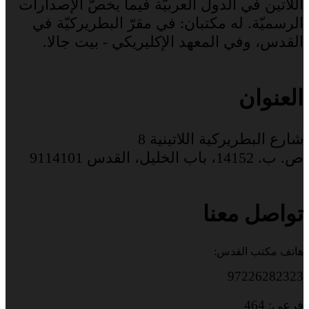
اللاتين في الدول العربيّة فيما يخصّ الإصدارات
الرسميّة. له مكتبان: في مقرّ البطريركيّة في
القدس، وفي المعهد الإكليريكي - بيت جالا.
العنوان
شارع البطريركية اللاتينية 8
ص. ب. 14152، باب الخليل، القدس 9114101
تواصل معنا
هاتف مكتب القدس:
97226282323
فرعي: 464