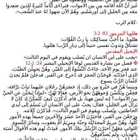
غَيرَ أنَّ اللهَ أَقامَه مِن بينِ الاموات، فتراءَى أيَّاماً كثيرةً للذينَ صَعِدوا
معَه مِن الجليلِ إلى أورشليم. وهُمُ الآن شهودٌ لهُ عندَ الشَّعب».
-
كلام الرب
هللويا المزمور 83: 2-3
هللويا. ما أحَبَّ مساكِنَك، يا ربَّ القُوَّات:
تشتاقُ وتذوبُ نفسي حنيناً إلى دِيارِ الرَّب! هللويا.
الإنجيل المقدس
«يجب على ابن الانسان ان يُصلب ويقوم في اليوم الثالث»
✠
فصل من بشارة القديس لوقا الإنجيلي البشير
24: 1-12
عند فجرِ يومِ الأحَد، جَاءَتْ النِّسْوَةُ إلى القَبْر، وهُنَّ يَحمِلْنَ الطيِّبَ،
الذي أعدَدْنَه. فَوجَدْنَ الحجرَ قد دُحرِجَ عن القبر. فدخلْنَ فلمْ يَجدنَ
جُثْمانَ الرَّبِّ يسوع.
وبينما هُنَّ في حَيْرةٍ مِن ذلك، إذ حَضَرَهُنَّ رجُلانِ عليهِما ثيابٌ بَرَّاقة،
فخِفْنَ ونَكَسْنَ وُجوهَهُنَّ نحوَ الأرض، فقالا لهُنَّ: «لماذا تَبحَثْنَ عنِ الحيِّ
بينَ الأموات؟ إنه ليسَ ههنا، بل قام. أذكُرْنَ كَيفَ كَلَّمَكُنَّ إذ كانَ لا
يَزالُ في الجَليل، فقال: يجبُ على ابنِ الانسانِ أن يُسلَمَ إلى أيدي
الخاطئين، ويُصلَب ويقومَ في اليومِ الثالث». فَذَكرْنَ كَلامَه.
ورَجَعْنَ من القبر، فأخبَرْنَ الأحدَ عشرَ والآخَرينَ جميعاً بهذه الأُمور
كُلِّها، وهُنَّ مريمُ المجدَليَّة وحنّة ومريَمُ أمُّ يعقوب، وسائرُ النِّسوةِ
اللواتي مَعَهُنَّ أخبَرْنَ الرُّسُلَ بتِلكَ الأُمور. فَبدَتْ لهم هذه الأَقوالُ أَشبَهَ
بِالهَذيان، ولم يُصدِّقوهُنَّ.