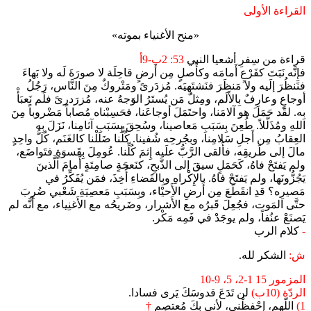
القراءة الأولى
«منح الأغنياء بموته»
قراءة من سِفرِ أشعيا النبي
53: 2ب-9أ
فإِنَّه نَبَتَ كفَرْعٍ أَمامَه وكأَصلٍ مِن أَرضٍ قاحِلَة لا صورَةَ لَه ولا بَهاءَ
فنَنظُرَ إلَيه ولا مَنظَرَ فنَشتَهِيَه. مُزدَرىً ومَتْروكٌ مِنَ النَّاس، رَجُلُ
أوجاعٍ وعارِفٌ بِالأَلَم، ومِثلُ مَن يُستَرُ الوَجهُ عنه، مُزرَدرىً فلَم نَعبَأْ
بِه. لقَد حَمَلَ هو آلامَنا، واحتَمَلَ أوجاعَنا، فحَسِبْناه مُصاباً مَضْروباً مِنَ
اللهِ ومُذَلَّلاً. طُعِنَ بِسَبَبِ مَعاصينا، وسُحِقَ بِسَبَبِ آثامِنا، نَزَلَ بِه
العِقابُ مِن أَجلِ سَلامِنا، وبجُرحِه شُفينا. كُلُّنا ضَلَلْنا كالغَنَم، كُلُّ واحِدٍ
مالَ إلى طَريقِه، فأَلقى الرَّبُّ علَيه إِثمَ كُلِّنا. عُومِلَ بِقَسوَةٍ فتَواضَع،
ولم يَفتَحْ فاهُ، كَحَمَلٍ سيقَ إلى الذَّبحِ، كنَعجَةٍ صامِتَةٍ أَمامَ الَّذينَ
يَجُزُّونَها، ولم يَفتَحْ فاهُ. بالإِكْراهِ وبِالقَضاءِ أُخِذَ، فمَن يُفَكِّرُ في
مَصيرِه؟ قدِ انقَطَعَ مِن أَرضِ الأَحيْاء، وبِسَبَبِ مَعصِيَةِ شَعْبي ضُرِبَ
حتَّى المَوت، فجُعِلَ قَبرُه مع الأَشرار، وضَريحُه مع الأَغنِياء، مع أَنَّه لم
يَصنَعْ عنُفاً، ولم يوجَدْ في فَمِه مَكْر.
-
كلام الرب
ش:
الشكر لله.
المزمور 15 1-2، 5، 9-10
الردّة (10ب)
لن تَدَعَ قدوسَكَ يَرى فسادا.
1)
اللّهم، إحْفظْني، لأني بكَ مُعتصِم
†