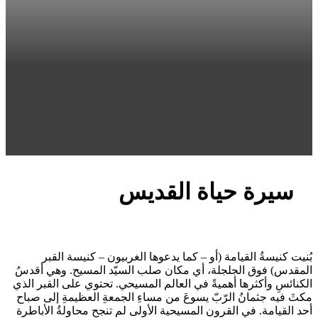
سيرة حياة القديس
بُنيت كنيسةُ القيامة (أو – كما يدعوها الغربيون – كنيسة القبر
المقدس) فوق الجلجلة، أي مكان صلب السيّد المسيح. وهي أقدسُ
الكنائسِ وأكثرها أهميةً في العالم المسيحي. تحتوي على القبر الذي
مكثَ فيه جثمانُ الرّبّ يسوعَ من مساءِ الجمعةِ العظيمةِ إلى صباح
أحد القيامة. في القرون المسيحية الأولى لم تنجح محاولةُ الأباطرة