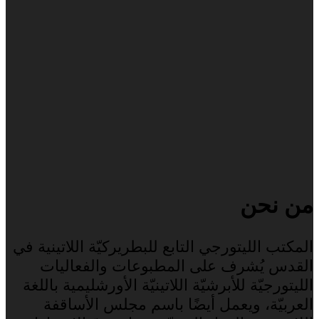
من نحن
المكتب الليتورجي التابع للبطريركيّة اللاتينية في
القدس يُشرف على المطبوعات والفعاليات
الليتورجيّة للأبرشيّة اللاتينيّة الأورشليمية باللغة
العربيّة، ويعمل أيضًا باسم مجلس الأساقفة