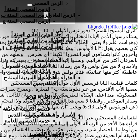
الزمن الفصحي
الزمن الفصحي السنة أ
الزمن العادي
الزمن الفصحي السنة ب
الزمن الفصحي السنة ج
“أتُرى المسيح انقسم؟” (قورنثوس الأولى 1 : 10 – 17)
آحاد الزمن العادي السنة أ
أعياد أخرى
آحاد الزمن العادي السنة ب
(وهو اسم عَلَم ولا يعني “الخُلوة” كاسم جنس!) – وكانت سيّدة معروفة 
آحاد الزمن العادي السنة ج
كان بعضهم يقول: “أنا لأبولّوس” وهو عالم إسكندريّ اهتدى من ملّة الي
وآخرون كانوا يتشدّقون أنهم انتصروا “لكيفا” أي بطرس – ولعلّهم من ال
الأعياد السيدية
بالعرفان أكثر من أقرانهم، ونسبوا إليه أنفسهم معترفين بعبقريّته ونزا
الأعياد السيدية السنة أ
الأعياد السيدية السنة ب
عاطفيّة أكثر منها عقائديّة، فثائر بولس يثور ويذكّر الكلّ أنّ المسيح 
العذراء والقديسون
الأعياد السيدية السنة ج
كلمات قداسة البابا فرسيس الأوّل حول الانقسام بين المسيحيّين
أعياد القديسين
يصفها الأب الأقدس، من غير دبلوماسيّة ب “المعثرة”. ويصرخ بصراحته المعه
المسكونيّة. منذ اعتلى السّدّة البطرسيّة بكلّ تواضع ونسيان للذّات، أش
أعياد العذراء مريم
وسائر الموحّدين. وقطعاً لا يعني هذا التقرّب ولا هذه المودّة ولا الم
أعياد القديسين
(عن قورنثوس الأولى 13: 6) ويجب “أن نعمل للحقّ في المحبّة” (عن أفسس 4: 15).
قديسو الكنيسة الجامعة
الأسرار وأشباه الأسرار
قديسو كنيسة القدس
انقسامات المسيحيّين عبر التّاريخ
خدمة القديسين العامة
قراءة هذا الأحد من الرسالة الأولى إلى القورنثيّين الفصل الأوّل، و”أس
هندسة وفن الكنائس
الأسرار المقدسة
العتيقة أم الحديثة (بيزنطة)، وهل هي أولويّة شرف أم سلطة. ومع أشق