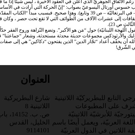
ب الأب خسوس أورتال اليسوعيّ بصواب: “إنّ الحركة التي أرادت في الأ
للتفتّت والتّشتّت بين المسيحيين” (كتابه “ستكون هنالك رعيّة واحدة” – في البرتغاليّة
الانقسامات وتكاثرت الانشقاقات إلى عشرات الآلاف من الطّوائف التي لا تقع تحت حصر
الّلهجة اللبنانيّة) حول “مَن هو الأكبر”. وتضع النّزاهة وروح الفقر حدّاً
ليك والأرثوذكس مجموعات حديثة محدثة مستحدثة، وشعار “جماعتنا” قول ابن ر
الله أن يخفّف أعداد “تجّار الدين” الذين يفتحون “دكاكين” هي إلى صفات
ي الشّرق!
العنوان
جي التابع للبطريركيّة اللاتينية
شارع البطريركية
شرف على المطبوعات
اللاتينية 8
ورجيّة للأبرشيّة اللاتينيّة
ص. ب. 14152، 
للغة العربيّة، ويعمل أيضًا باسم
الخليل، القدس
9114101
 اللاتين في الدول العربيّة