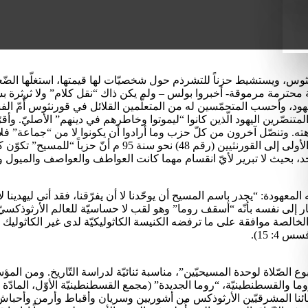
محترمة مرموقة- أخبروا بولس – ولم يكن ذاك “نقل كلام” ولا ثرثرة بشر 
هود، وأحسب المتحمّسين له من المتعلّمين القلائل في قورنثوس أُمّ الفس
متنصّرين اليهود الّذين كانوا “ليموتوا وخاطرهم في دينهم” الأصليّ. وأ
هته. وتنصّل آخرون من كلّ حزب وما أرادوا أن يكونوا لا من “جماعة” فلان
ولا يبدو، لا من نصّ بولس ولا من رسالة البابا اكليمنضوس (إقليم
واحد، بحيث لا تبرير لأيّ انقسام مهما كانت العواطف والعواصف والميول وا
ودة: “يجدر باسم المسيح أن يوحّدنا لا أن يفرّقنا، فقد أتى ليهدينا لا لي
ار إلى نفسه بأنّه “أسقف روما” وهو لقب لا حساسيّة للعالم الأرثوذكسيّ ح
حبّة الخالصة موافقة على ما ترفضه الكنيسة الكاثوليكيّة لدى غير الكاثو
بوع الصّلاة لوحدة المسيحيّين”، مناسبة ثنائيّة لدراسة التّاريخ. ومن ال
ّائنا المشرقيّين الأرثوذكس من أشوريين وسريان وأقباط وأرمن وأحباش