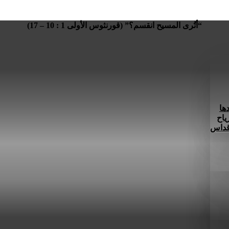
“أتُرى المسيح انقسم؟” (قورنثوس الأولى 1 : 10 – 17)
ها
ياح
 قداس