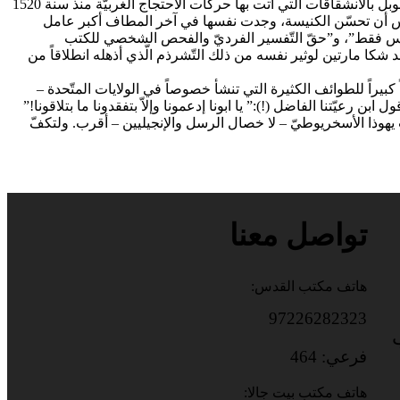
ولكنّ ذلك الانقسام الإداريّ من جهة، والذي بدا عقائديّاً من جهة أخرى، رغم الاتّفاق الجوهريّ الذي أُعلن في العقود الأخيرة ، ليس شيئاً إذا ما قوبل بالانشقاقات التي أتت بها حركات الاحتجاج الغربيّة منذ سنة 1520
ساس أن تحسّن الكنيسة، وجدت نفسها في آخر المطاف أكبر عامل
 – ص 39 وتابع). وهذا صحيح. فبسبب مبدأ “الكتاب المقدّس فقط”، و”حقّ التّفسير الفرديّ والفحص الشخصي للكتب
 ، وكان قد شكا مارتين لوثير نفسه من ذلك التّشرذم الّذي أذهله انطلاقاً من
 كبيراً للطوائف الكثيرة التي تنشأ خصوصاً في الولايات المتّحدة –
عيّتنا الفاضل (!):” يا ابونا إدعمونا وإلاّ بتفقدونا ما بتلاقونا!”
 يهوذا الأسخريوطيّ – لا خصال الرسل والإنجيليين – أقرب. ولتكفّ
تواصل معنا
هاتف مكتب القدس:
97226282323
باب
فرعي: 464
هاتف مكتب بيت جالا: