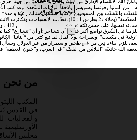
أشباه الأسرار
م – من ألمانيا وفرنسا وسويسرا ولاحقاً الولايات المتّحدة. وقد كت
البحث في الموقع
المقدّسة” (بخلاف 2 بطرس 1 : 10)، تعدّدت 
بحث
مبادئه نفسها، على حسن نيّته (طبعة يانسن، المجلّد الثّاني، ص 412 ، والثّالث ص 23).
يلزمنا في الشّرق تواضع أكبر فنكفّ أن نتشاجر (أو أن “نتشارع” كما تقول 
×
“رغبةً في مكسب”. وبصراحة لولا المال لما تبع كثير من “أبنائنا” الكاثو
نعم، يلزم أبناءنا دِين من غير طحين واستمرار من غير الدولار. ونسأل 
بنعمة الله جاذبيّة “الثلاثين من الفضّة” في الغرب، و”جنون العظمة” ف
من نحن
المكتب الليتور
في القدس يُ
والفعاليات الليت
الأورشليمية با
مجلس الأساقفة