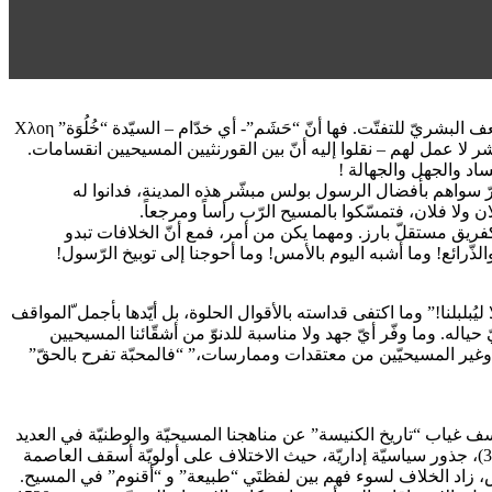
يستاء رسول الأمم الإناء المختار بولس من “الأحزاب” في كنيسة قورنثوس، ويستشيط حزناً للتشرذم حول شخصيّات لها قيمتها، استغلّها الضّعف البشريّ للتفتّت. فها أنّ “حَشَم”- أي خدّام – السيّدة “خُلُوَة” Χλοη
لا عمل لهم – نقلوا إليه أنّ بين القورنثيين المسيحيين انقسامات.
اد والجهل والجهالة !
قرّ سواهم بأفضال الرسول بولس مبشّر هذه المدينة، فدانوا له
 ولا فلان، فتمسّكوا بالمسيح الرّب رأساً ومرجعاً.
وس) الأولى إلى القورنثيين (رقم 48) نحو سنة 95 م أنّ حزباً “للمسيح” تكوّن كفريق مستقلّ بارز. ومهما يكن من أمر، فمع أنّ الخلافات تبدو
لذّرائع! وما أشبه اليوم بالأمس! وما أحوجنا إلى توبيخ الرّسول!
ُبلبلنا!” وما اكتفى قداسته بالأقوال الحلوة، بل أيّدها بأجمل ّالمواقف
ياله. وما وفّر أيّ جهد ولا مناسبة للدنوّ من أشقّائنا المسيحيين
ليك وغير المسيحيّين من معتقدات وممارسات،” “فالمحبّة تفرح بالحقّ”
مؤسف غياب “تاريخ الكنيسة” عن مناهجنا المسيحيّة والوطنيّة في العديد
من أوطاننا. باختصار شديد، ومن غير تحزّب ولا تعصّب، للانقسام بين روما والقسطنطينيّة، “روما الجديدة” (مجمع القسطنطينيّة الأوّل، المادّة 3)، جذور سياسيّة إداريّة، حيث الاختلاف على أولويّة أسقف العاصمة
، زاد الخلاف لسوء فهم بين لفظتَي “طبيعة” و “أقنوم” في المسيح.