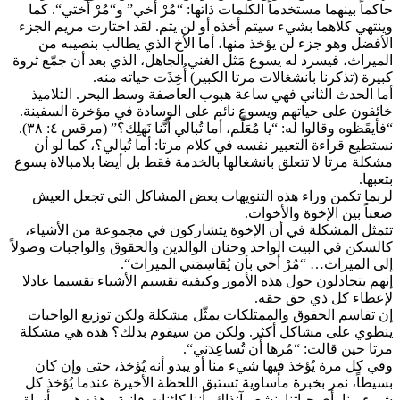
حاكماً بينهما مستخدماً الكلمات ذاتها: “مُرْ أَخي” و“مُرْ أُختي“. كما
وينتهي كلاهما بشيء سيتم أخذه أو لن يتم. لقد اختارت مريم الجزء
الأفضل وهو جزء لن يؤخذ منها، أما الأخ الذي يطالب بنصيبه من
الميراث، فيسرد له يسوع مَثل الغني الجاهل، الذي بعد أن جمّع ثروة
كبيرة (تذكرنا بانشغالات مرتا الكبير) أُخِذَت حياته منه.
أما الحدث الثاني فهي ساعة هبوب العاصفة وسط البحر. التلاميذ
خائفون على حياتهم ويسوع نائم على الوسادة في مؤخرة السفينة.
“فأيقَظوه وقالوا له: “يا مُعَلِّم، أما تُبالي أَنَّنا نَهلِك؟” (مرقس ٤: ٣٨).
نستطيع قراءة التعبير نفسه في كلام مرتا: أما تُبالي؟، كما لو أن
مشكلة مرتا لا تتعلق بانشغالها بالخدمة فقط بل أيضا بلامبالاة يسوع
بتعبها.
لربما تكمن وراء هذه التنويهات بعض المشاكل التي تجعل العيش
صعباً بين الإخوة والأخوات.
تتمثل المشكلة في أن الإخوة يتشاركون في مجموعة من الأشياء،
كالسكن في البيت الواحد وحنان الوالدين والحقوق والواجبات وصولاً
إلى الميراث… “مُرْ أخي بأن يُقاسِمَني الميراث“.
إنهم يتجادلون حول هذه الأمور وكيفية تقسيم الأشياء تقسيما عادلا
لإعطاء كل ذي حق حقه.
إن تقاسم الحقوق والممتلكات يمثّل مشكلة ولكن توزيع الواجبات
ينطوي على مشاكل أكثر. ولكن من سيقوم بذلك؟ هذه هي مشكلة
مرتا حين قالت: “مُرها أَن تُساعِدَني“.
وفي كل مرة يُؤخذ فيها شيء منا أو يبدو أنه يُؤخذ، حتى وإن كان
بسيطاً، نمر بخبرة مأساوية تستبق اللحظة الأخيرة عندما يُؤخذ كل
شيء منا، أي حياتنا. نشعر آنذاك بأننا كائنات فانية وهذه هي مأساة