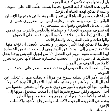
بل ليمنحها بحيث تكون كافية للجميع.
تكون هذه الحياة كافية للجميع تحديداً بسبب تغلّب الله على الموت،
وعليه لا يمكن لهذه الحياة أن تؤخذ.
لقد اختارت مريم الحياة التي تتميز بالحرية، والتي يتمتع بها الإنسان
الواثق بان الرب يهتم بحياته. وعليه، ليس من الضروري عمل أي
شيء له، بل الجلوس وقبول ما سيمنحنا إياه.
إنه تصرف مصدره الإصغاء والاستماع والجلوس بالقرب من قدمي
الرب الذي يُخلّصنا من علاقة الأخوة المبنية فقط على الحقوق
والواجبات وعلى المقارنات والمفارقات.
وطالما لا يمكن لهذا الأمر الجوهري والنصيب الأفضل أن يُؤخذ منها
فلا تحتاج مريم إلى البحث عن الربح وهي ليست خائفة من الخسارة.
لهذا السبب، تقوم مريم في الفصل ١٢ من إنجيل القديس يوحنا بفعل
يخسّرها كل شيء دون أن تحسب للخسارة حسابا لأنها تحررت تحرر
كاملا من الخوف من الموت.
يمكن للفتة الحب الحقيقي أن تحدث عندما ننتصر على الخوف من
الموت.
إذا، ما الأمر الذي يطلبه يسوع من مرتا؟ لا يطلب منها أن تتخلى عن
أعمال البيت ولا عن عدم تشتيت انتباهها بالأعمال الكثيرة. كما ولا
يطلب منها أن تقوم بالأمور من دون تذمر ولا أن تضحي بنفسها من
أجل الجميع. ولكن يسوع يخبرها أنها إن أصغت سيتحول موتها إلى
حياة تماماً كما حدث مع أختها مريم وبخاصة مع أخيها ألعازر.
وهذه هي الطريقة الوحيدة لاكتساب واسترجاع الأُخوّة واكتساب
الإخوة.
+ بييرباتيستا