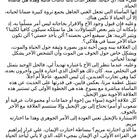
الحياة.
إنها المأساة التي تجعل الغني الجاهل يجمع ثروة كبيرة ضمانا لحياته،
إلا أن الحياة لا تكمن هناك.
وعليه فإن قبول وجود الأخ والاقرار بحاجاته ليس أمر مسلّما به، إذ
بإمكانه أن يثير بعض التساؤلات: هل ما نمتلكه سيكون كافياً لكلينا؟
ويثير الريبة: هل سيقنع أخي بحصته؟ ألن يأخذ حصتي؟ ألن تكون
حياة الآخر سببا في هلاكي؟.
إن العلاقة بينه وبين أخيه تدور بصورة وثيقة حول الحياة والموت،
وبشكل خاص حول الخوف من الموت وأن الشخص الآخر يشكل
تهديداً لحياتي.
وعليه، عندما ننظر إلى الأخ باعتباره تهديداً لي، فالحل الوحيد يتمثل
في التخلص منه. كان ذلك هو الحل الذي اختاره قايين وآخرون بعده،
كما وهي تجارب العديدين، إن ليس الجميع، عاجلاً أم آجلاً.
تتمثل عظمة مرتا، بعكس قايين، في قدرتها على الحديث عن هذه
المأساة مباشرة مع يسوع. هذه هي الخطوة الأولى كي تستنير هذه
العلاقة الأخوية بنور الإنجيل.
كل علاقة أخوية (سواء بين إخوة أو جماعات أو مجموعات عرقية أو
شعوب أو أمم) تحتاج إلى نور الإنجيل وإلا ستتسم العلاقة مع الآخر
بالخوف.
الاستنارة بالإنجيل تعني العودة إلى الأمر الجوهري وهذا ما اختارته
مريم.
ما الذي اختارته مريم؟ ببساطة اختارت الإيمان، على غرار إبراهيم
في القراءة الأولى، أي الإيمان بمجيء الله، الذي لا يأتي ليأخذ الحياة