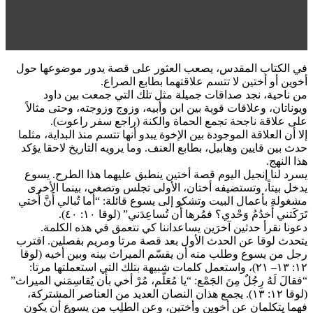
في الكتاب المقدس، يصعب العثور على قصة يدور موضوعها حول
أخوين أو أختين لا تتسم علاقتهما بطابع الصراع.
من ناحية، نجد صداقات جميلة مثل تلك التي جمعت بين داود
ويوناتان، وعلاقات قوية بين ابن وأبيه، وزوج وزوجته، وحتى مثالاً
على علاقة ناجحة تجمع الحماة والكنة (راجع سفر راعوت).
إلا أن العلاقة الموجودة بين الإخوة يبدو أنها تتسم منذ البداية، مثلما
حدث بين قايين وهابيل، بطابع العنف. وما يرويه التاريخ لاحقا يؤكد
هذا النهج.
يسرد لنا إنجيل اليوم قصة أختين ينطبق عليهما هذا الطرح. يسوع
يدخل بيتاً، وتستضيفه أختان، الأولى تجلس وتصغي، بينما الأخرى
مشغولة بأعمال البيت وتشكو إلى يسوع قائلة: “أما تُبالي أَنَّ أُختي
تَرَكَتني أَخدُمُ وَحْدي؟ فمُرها أَن تُساعِدَني” (لوقا ١٠: ٤٠).
دعونا نقرأ حدثين آخرَين يساعداننا كي نتعمق في هذه الكلمة.
يتحدث لوقا عن الحدث الأول بعد قصة مرتا ومريم بفصلين. اقترب
رجل من يسوع وطلب منه أن يقسّم الميراث بينه وبين أخيه (لوقا
١٢: ١٣– ٢١)، واستعمل كلمات شبيهة بتلك التي استعملتها مرتا:
“فقالَ لَهُ رِجُلٌ مِنَ الجَمْع: “يا مُعَلّم، مُرْ أخي بأن يُقاسِمَني الميراث”
(لوقا ١٢: ١٣). يجمع هذان النصان العديد من العناصر المشتركة،
فهما يتكلمان عن أخوين وأختين، وعن الطلب من يسوع أن يكون