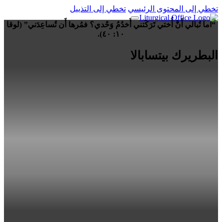
تخطي إلى المحتوى الرئيسي
تخطي إلى التذييل
“أما تُبالي أَنَّ أُختي تَرَكَتني أَخدُمُ وَحْدي؟ فمُرها أَن تُساعِدَني” (لوقا
١٠: ٤٠).
البطريرك بيتسابالا