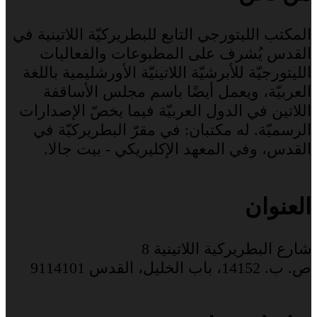
المكتب الليتورجي التابع للبطريركيّة اللاتينية في
القدس يُشرف على المطبوعات والفعاليات
الليتورجيّة للأبرشيّة اللاتينيّة الأورشليمية باللغة
العربيّة، ويعمل أيضًا باسم مجلس الأساقفة
اللاتين في الدول العربيّة فيما يخصّ الإصدارات
الرسميّة. له مكتبان: في مقرّ البطريركيّة في
القدس، وفي المعهد الإكليريكي - بيت جالا.
العنوان
شارع البطريركية اللاتينية 8
ص. ب. 14152، باب الخليل، القدس 9114101