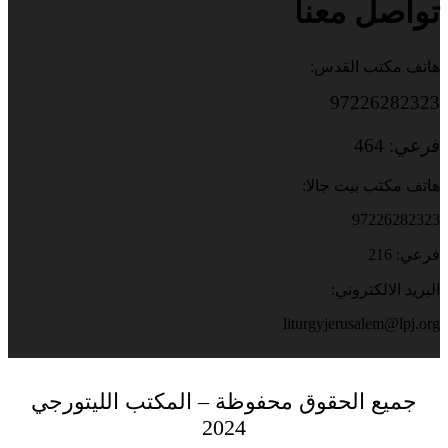
تواصل معنا
هاتف مكتب القدس:
97226282323
فرعي: 464
هاتف مكتب بيت جالا:
97226282323
فرعي: 216
البريد الالكتروني:
liturgyjerusalem@lpj.org
جميع الحقوق محفوظة – المكتب الليتورجي
2024