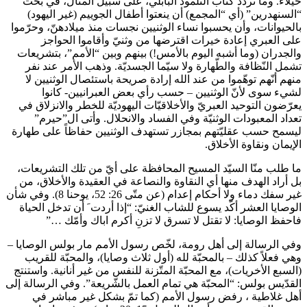
خيلاء. وما تردّد كتّاب التلمود البابلي، على سبيل المثال، في بحث
“السنهدرين” (أي “المجمع) أن ينعتوا أطفال الجوييم (غير اليهود)
بالحيوانات، وأن يحسبوا نساء الوثنيين نجسات منذ ميلادهنّ، وحرّموا
على العبري إعادة خيرات اقترضها من وثنيّ وأقاموا الحواجز
والجدران (وما أشبه اليوم بالأمس!) بينهم وبين “الأمم”، بتشريعات
تشمل النّظافة والطّهارة ولا سيّما الجسديّة. وذهب الأمر عند نفر
منهم أنّهم توهّموا من عند الله إرادة صريحة باستئصال الوثنيين لا
لشيء سوى لأنّ الوثنيين – حسب رأي بعض العبرانيين- كانوا
يعرّضون التوحيد العبريّ والأخلاقيّات اليهوديّة للخطر والانزلاق في
تعداد المعبودات الوثنيّة وفي الفساد والانحلال. وأتى ال”حيرم”
ليسمح حسب عقليّتهم بمجازر تستهدف الوثنيين حفاظاً على طهارة
الإيمان ونقاوة الأخلاق.
ما طلب منّا السيّد المسيح المحافظة على أيّ من تلك التشريعات،
بل أراد الهدف منها أي النقاوة والنصاعة في العقيدة والأخلاق، من
غير سفك دماء ولا أحكام إعدام (عن متّى 26: 52، يوحنا 8). وفي شأن
الوصايا العشر أكّد يسوع للشاب الغنيّ: “إذا أردت َ أن تدخل الحياة
فاحفظ الوصايا: لا تقتل لا تسرق لا تزنِ أكرم اباك وأمّك …”
وفي الرسالة إلى أهل رومة، لخّص رسول الأمم مار بولس الوصايا –
وهي فعلاً كذلك – بالمحبّة لله (أول ثلاث وصايا)، والمحبّة للقريب
(السبع الأخريات)، مع المحبّة المتّزنة للنفس من غير أنانية. واستنتج
القدّيس بولس: “المحبّة هي تمام العمل بالشّريعة”. وفي الرسالة إلى
أهل غلاطية ، رفض رسول الأمم (كما تمّ بشكل غير مباشر في