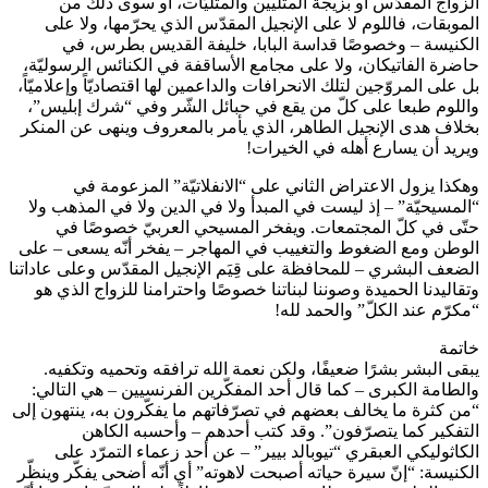
الزواج المقدّس أو بزيجة المثليين والمثليّات، أو سوى ذلك من
الموبقات، فاللوم لا على الإنجيل المقدّس الذي يحرّمها، ولا على
الكنيسة – وخصوصًا قداسة البابا، خليفة القديس بطرس، في
حاضرة الفاتيكان، ولا على مجامع الأساقفة في الكنائس الرسوليّة،
بل على المروّجين لتلك الانحرافات والداعمين لها اقتصاديّاً وإعلاميّاً،
واللوم طبعا على كلّ من يقع في حبائل الشّر وفي “شرك إبليس”،
بخلاف هدى الإنجيل الطاهر، الذي يأمر بالمعروف وينهى عن المنكر
ويريد أن يسارع أهله في الخيرات!
وهكذا يزول الاعتراض الثاني على “الانفلاتيّة” المزعومة في
“المسيحيّة” – إذ ليست في المبدأ ولا في الدين ولا في المذهب ولا
حتّى في كلّ المجتمعات. ويفخر المسيحي العربيّ خصوصًا في
الوطن ومع الضغوط والتغييب في المهاجر – يفخر أنّه يسعى – على
الضعف البشري – للمحافظة على قِيَم الإنجيل المقدّس وعلى عاداتنا
وتقاليدنا الحميدة وصوننا لبناتنا خصوصًا واحترامنا للزواج الذي هو
“مكرّم عند الكلّ” والحمد لله!
خاتمة
يبقى البشر بشرًا ضعيفًا، ولكن نعمة الله ترافقه وتحميه وتكفيه.
والطامة الكبرى – كما قال أحد المفكّرين الفرنسيين – هي التالي:
“من كثرة ما يخالف بعضهم في تصرّفاتهم ما يفكّرون به، ينتهون إلى
التفكير كما يتصرّفون”. وقد كتب أحدهم – وأحسبه الكاهن
الكاثوليكي العبقري “تيوبالد بيير” – عن أحد زعماء التمرّد على
الكنيسة: “إنّ سيرة حياته أصبحت لاهوته” أي أنّه أضحى يفكّر وينظّر