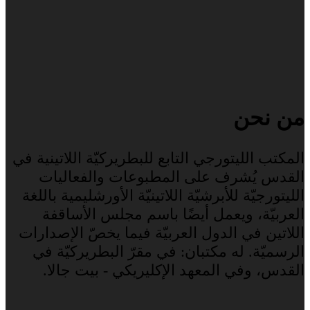
من نحن
المكتب الليتورجي التابع للبطريركيّة اللاتينية في
القدس يُشرف على المطبوعات والفعاليات
الليتورجيّة للأبرشيّة اللاتينيّة الأورشليمية باللغة
العربيّة، ويعمل أيضًا باسم مجلس الأساقفة
اللاتين في الدول العربيّة فيما يخصّ الإصدارات
الرسميّة. له مكتبان: في مقرّ البطريركيّة في
القدس، وفي المعهد الإكليريكي - بيت جالا.