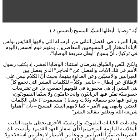
أيّة “وصايا” أبطلها السيّد المسيح (أفسس 2 )
يقرأ المرء ، في الفصل الثاني من الرسالة التي وجّهها القدّيس بولس
الإناء المختار إلى المسيحيين المعاصرين، ومنهم قوم أفسس (اليوم
في تركيا) ، أنّ يسوع “أبطل شريعة الوصايا”.
ولكنّ النّص والسّياق يفرضان استثناء الوصايا العشر، إذ يكتب رسول
الأمم في تلك الآيات والفصل عن “الحاجز” الذي يفصل بين
العبرانيين والأمميّين وعن العداوة بينهما، بحيث أنّ الكلام ليس على
الإطلاق عن إبطال – حاشى وكلاّ – للكلمات العشر التي تجمع كلّ
بني البشر، إذ هي محفورة في قلوبهم أجمعين، بل عن تشريعات
خصوصيّة تفنّن فيها الربانيّون والحاخاميّون ولا سيّما التلموديّون،
وزادوا فيها نحو ستمائة وثلاث وصايا (“ميتسفوت”) على الكلمات
العشر. وانتهى بهم الأمر – كما لامهم السيّد المسيح – بأن “أهملوا
شريعة الله وتعلّقوا بتقاليد البشر”.
وقد باتت الكتابات التلموديّة والربابينيّة الأخرى تحظى بقيمة الكتب
المقدّسة الملهَمة الموحى بها (أي اسفار العهد القديم). وأمست تلك
التشريعات تميّزاً للعبرانيين ونوعا من الامتياز لا يخلو من استعلاء ولا