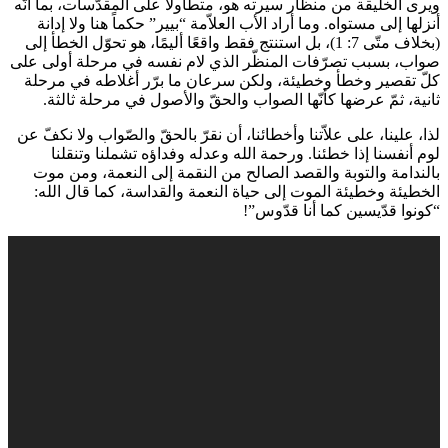
ويرى الخليقة من منظار سيرته هو، متطاولاً على المقدّسات، بما أنّه
أنزلها إلى مستواه. وما أراد الأب العلاّمة “بيير” حكماً هنا ولا إدانة
(بخلاف متّى 7: 1)، بل استنتج فقط واقعًا أليمًا، هو تحوّل الخطأ إلى
صواب، بسبب تصرّفات المنظّر الذي لام نفسه في مرحلة أولى على
كلّ تقصير وخطأ وخطيئة، ولكن سرعان ما برّر أغلاطه في مرحلة
ثانية، ثمّ عرضها كأنّها الصواب والحقّ والأصول في مرحلة ثالثة.
لذا، علينا، على علاّتنا وأخطائنا، أن نقرّ بالحقّ والصّواب ولا نكفّ عن
لوم أنفسنا إذا خطئنا. ورحمة الله وعدله وفداؤه تشملنا وتنقلنا
بالندامة والتوبة والقصد الصالح من النقمة إلى النعمة، ومن موت
الخطيئة وخطيئة الموت إلى حياة النعمة والقداسة، كما قال الله:
“كونوا قدّيسين كما أنا قدّوس”!