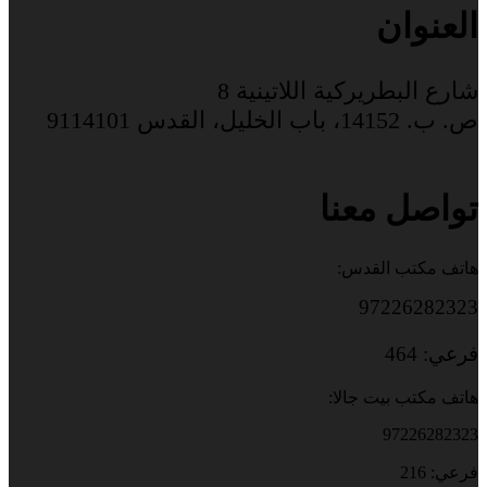
العنوان
شارع البطريركية اللاتينية 8
ص. ب. 14152، باب الخليل، القدس 9114101
تواصل معنا
هاتف مكتب القدس:
97226282323
فرعي: 464
هاتف مكتب بيت جالا:
97226282323
فرعي: 216