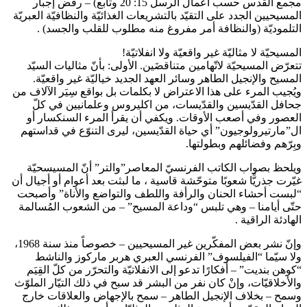
مجمع القدس حسب أعمال الرسل 15: 20 وتابع) – رفض إجبار
المسيحيين الجدد على التقيّد بالتشريعات الغذائيّة والنظافيّة العبريّة
التلموديّة (والنظافة أمر مفروغ منه مطلوب للقلب والجسد) .
المسيحيّة لا مثاليّة غير واقعيّة ولا انفلاتيّة!
تتعرّض المسيحيّة لاتّهامين متناقضَين. الأولى: بأنّ مثاليات السيّد
المسيح والإنجيل الطاهر وسائر العهد الجديد خياليّة غير واقعيّة.
ويُجيب المرء على هذا الاعتراض لا بكلمات بل بواقع سِيَر الآلاف من
جحافل القدّيسين والقدّيسات، من اكليروس وعلمانيين في كلّ
العصور وفي أصعب الأوقات. ويكفي أن يقرأ المرء السنكسار أو
ال”مارتيرولوجيون” أي حياة القدّيسين، ليرى التنوّع في قداستهم
وبِرّهم وفضائلهم وبطولتها.
ويلحظ بصواب الكاتب الفرنسيّ المعاصر”والتر” أنّ المسيسحيّة
غيّرت جذريًّا شعوبًا متوحّشة قاسية ، ما لبثت بعد أعوام أو أجيال أن
“لبست أحشاء الحنان والرأفة واللطف والتواضع والأناة” وأصبحت
حتّى أيامنا – وهي تلبس “وداعة المسيح” – من الشعوب المُسالمة
الهادئة الراقية .
وإنّ نشر بعض المفكّرين غير المسيحيين – خصوصاً منذ سنة 1968،
ولا سيّما “الفيلسوف” الفرنسي العبري هربر ماركوز والناشط
“كوهن بنديت” – أفكارًا تدعو إلى الانفلاتيّة والتحرّر من كلّ القِيَم
والأخلاقيّات، وإنْ كان نفر من البشر قد سبح في ذلك التيّار الملوّث
وسمح – بخلاف الإنجيل الطاهر – سمح بالإجهاض والعلاقات خارج