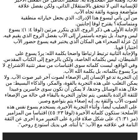
للإنسانية التي لا تتحقق بالاستقلال الذاتي، ولكن بفضل علاقة
متواضعة وبنوية واثقة تجاه الآب.
من أين يأتي ليسوع هذا الإدراك، الذي يجعل خياراته منطقية
ومتماسكة؟ يقترح لوقا إجابتين.
الإجابة الأولى هي ذكر الروح، الذي يتكرر مرتين (لوقا ٤: ١): يسوع
ليس وحيداً، بل يتوجه باستمرار إلى الآب بفضل الروح الذي يقيم فيه.
إنّ عزلة الصحراء هي المكان الّذي يختبر فيه يسوع حضور الآب
اختبارا قويا.
والإجابة الثانية ترتبط ارتباطا واضحا بكلمة الله: يردّ يسوع على
الشيطان، ليس بكلماته الخاصة، ولكن بالرجوع إلى الكتاب المقدس.
وفي الواقع، ليست كلماته سوى اقتباسات من سفر تثنية الاشتراع. لا
يردّ يسوع بكلماته، بل بكلمة الله الآب.
إن التجربة تدعو الإنسان إلى الإصغاء لصوت آخر غير صوت الآب. ولا
يمكن التغلب على هذه التجربة بالقوة، والمكر، والذكاء البسيط: من
خلال هذه الوسائل وحدها، لا يمكن أن نكون سوى خاسرين وعبيدا
للثقة الزائدة بالنفس. يتم تجاوز التجربة بالبقاء في حالة من الإصغاء
لصوت الآب والثقة به. إنه إصغاء يتم بتواضع وصبر.
على الصليب أيضاً، وأثناء التجربة الأخيرة، يستخدم يسوع نفس هذه
الأسلحة: ستكون كلماته الأخيرة (لوقا ٢٣: ٤٥) اقتباسا من المزامير
(مز ٣١: ٦)، على شكل صلاة قادرة على التعبير مرة أخرى عن الثقة
التامة في علاقته مع الآب: “يا أبتاه، في يديك أستودع روحي“.