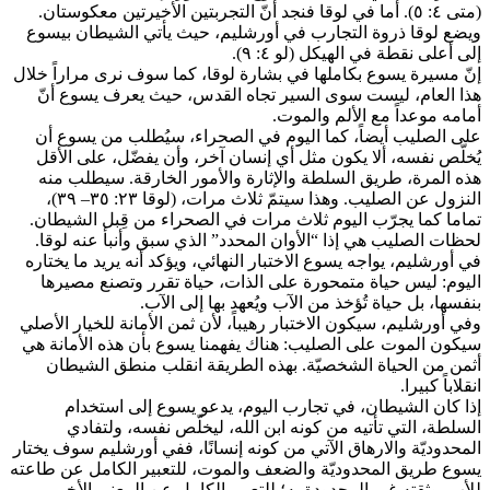
(متى ٤: ٥). أما في لوقا فنجد أنّ التجربتين الأخيرتين معكوستان.
ويضع لوقا ذروة التجارب في أورشليم، حيث يأتي الشيطان بيسوع
إلى أعلى نقطة في الهيكل (لو ٤: ٩).
إنّ مسيرة يسوع بكاملها في بشارة لوقا، كما سوف نرى مراراً خلال
هذا العام، ليست سوى السير تجاه القدس، حيث يعرف يسوع أنّ
أمامه موعداً مع الألم والموت.
على الصليب أيضاً، كما اليوم في الصحراء، سيُطلب من يسوع أن
يُخلّص نفسه، ألا يكون مثل أي إنسان آخر، وأن يفضّل، على الأقل
هذه المرة، طريق السلطة والإثارة والأمور الخارقة. سيطلب منه
النزول عن الصليب. وهذا سيتمّ ثلاث مرات، (لوقا ٢٣: ٣٥– ٣٩)،
تماما كما يجرّب اليوم ثلاث مرات في الصحراء من قِبل الشيطان.
لحظات الصليب هي إذا “الأوان المحدد” الذي سبق وأنبأ عنه لوقا.
في أورشليم، يواجه يسوع الاختبار النهائي، ويؤكد أنه يريد ما يختاره
اليوم: ليس حياة متمحورة على الذات، حياة تقرر وتصنع مصيرها
بنفسها، بل حياة تُؤخذ من الآب ويُعهد بها إلى الآب.
وفي أورشليم، سيكون الاختبار رهيباً، لأن ثمن الأمانة للخيار الأصلي
سيكون الموت على الصليب: هناك يفهمنا يسوع بأن هذه الأمانة هي
أثمن من الحياة الشخصيّة. بهذه الطريقة انقلب منطق الشيطان
انقلاباً كبيرا.
إذا كان الشيطان، في تجارب اليوم، يدعو يسوع إلى استخدام
السلطة، التي تأتيه من كونه ابن الله، ليخلّص نفسه، ولتفادي
المحدوديّة والارهاق الآتي من كونه إنسانًا، ففي أورشليم سوف يختار
يسوع طريق المحدوديّة والضعف والموت، للتعبير الكامل عن طاعته
للأب، وثقته غير المحدودة به؛ للتعبير الكامل عن المعنى الأخير