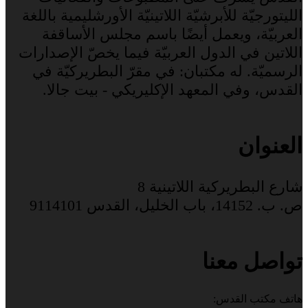
الليتورجيّة للأبرشيّة اللاتينيّة الأورشليمية باللغة
العربيّة، ويعمل أيضًا باسم مجلس الأساقفة
اللاتين في الدول العربيّة فيما يخصّ الإصدارات
الرسميّة. له مكتبان: في مقرّ البطريركيّة في
القدس، وفي المعهد الإكليريكي - بيت جالا.
العنوان
شارع البطريركية اللاتينية 8
ص. ب. 14152، باب الخليل، القدس 9114101
تواصل معنا
هاتف مكتب القدس: