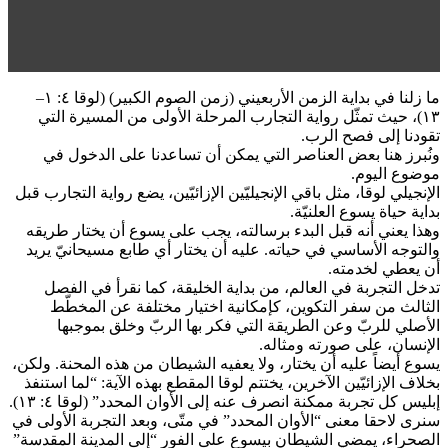
ما زلنا في بداية الزمن الأربعيني (زمن الصوم الكبير) (لوقا ٤: ١–
١٣)، حيث تمثّل رواية التجارب المرحلة الأولى من المسيرة التي
تقودنا إلى فصح الرب.
ونُبرز هنا بعض العناصر التي يمكن أن تساعدنا على الدخول في
موضوع اليوم.
الإنجيلي لوقا، مثل باقي الإنجيليّين الإزائيّين، يضع رواية التجارب قبل
بداية حياة يسوع العلنيّة.
وهذا يعني أنه قبل البدء برسالته، يجب على يسوع أن يختار طريقه
والتوجه الأساسي في حياته. عليه أن يختار أي طابع مسيحانيّ يريد
أن يعطي لخدمته.
تدخل التجربة في العالم، من بداية الخليقة، كما نقرأ في الفصل
الثالث من سفر التكوين، كإمكانية اختيار مختلفة عن المخطّط
الأصلي للربّ وعن الطريقة التي فكر بها الربّ وخلق بموجبها
الإنسان، على صورته ومثاله.
يسوع أيضاً عليه أن يختار، ولا يعفيه الشيطان من هذه المحنة. ولكن،
بخلاف الإزائيّين الآخرين، يختتم لوقا المقطع بهذه الآية: “لما استنفذ
إبليس كل تجربة ممكنة انصرف عنه إلى الأوان المحدد” (لوقا ٤: ١٣).
سنرى لاحقا معنى “الأوان المحدد” في متّى، وبعد التجربة الأولى في
الصحراء، يمضي الشيطان بيسوع على الفور “إلى المدينة المقدسة”