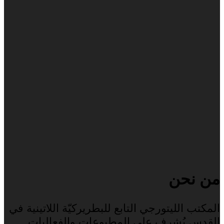
من نحن
المكتب الليتورجي التابع للبطريركيّة اللاتينية في
القدس يُشرف على المطبوعات والفعاليات