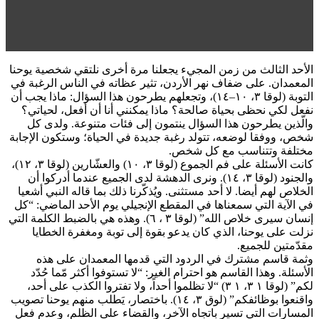
الأحد الثالث من زمن المجيء يجعلنا مرة أخرى نلتقي شخصية يوحنا
المعمدان. على ضفاف نهر الأردن، تثير عظاته في الناس الرغبة في
التوبة (لوقا ٣، ١٠–١٤)، وتجعلهم يطرحون هذا السؤال: ماذا يجب أن
نفعل لكي نحظى بحياة صالحة؟ ماذا يمكنني أنا أن أفعل، لحياتي؟
والّذين يطرحون هذا السؤال ينتمون إلى فئات متنوعة. ولدى كل
شخص، ووفقا لوضعه، تتولد رغبة جديدة في الحياة؛ وستكون الإجابة
مختلفة وتتناسب مع كل شخص.
كانت الأسئلة على فم الجموع (لوقا ٣، ١٠) والعشّارين (لوقا ٣، ١٢)،
والجنود (لوقا ٣، ١٤). ونرى الدهشة لدى الجميع عندما أدركوا أن
الخلاص لهم أيضا. لا أحد مستثنى. ويُذكّرنا ذلك بما قاله النبي أشعيا
في الآية التي سمعناها في المقطع الإنجيلي يوم الأحد الماضي: “كل
إنسان سيرى خلاص الله” (لوقا ٣ ، ٦). وهذه هي بالضبط الكلمة التي
نزلت على يوحنا، الذي كان يدعو بقوة إلى توبة ومغفرة الخطايا
مقدّمتين للجميع.
وثمة قاسم مشترك في الردود التي قدمها المعمدان على هذه
الأسئلة. وهذا القاسم هو احترام الغير: “لا تستوفوا أكثر مّما حُدّد
لكم” (لوقا ١ ٣، ١ ٣) “لا تظلموا أحداً، ولا تفتروا الكذب على أحد،
واقنعوا بوظائفكم” (لوق ٣، ١٤). باختصار، يَطلب منهم يوحنا تصويب
المسارات التي تسير باتجاه الآخر، والقضاء على الظلم، وعدم فعل