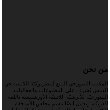
من نحن
المكتب الليتورجي التابع للبطريركيّة اللاتينية في
القدس يُشرف على المطبوعات والفعاليات
الليتورجيّة للأبرشيّة اللاتينيّة الأورشليمية باللغة
العربيّة، ويعمل أيضًا باسم مجلس الأساقفة