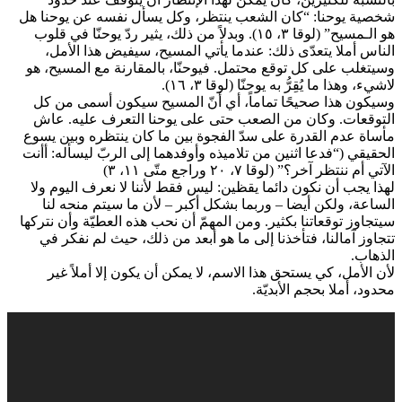
شخصية يوحنا: “كان الشعب ينتظر، وكل يسأل نفسه عن يوحنا هل
هو الـمسيح” (لوقا ٣، ١٥). وبدلاً من ذلك، يثير ردّ يوحنّا في قلوب
الناس أملا يتعدّى ذلك: عندما يأتي المسيح، سيفيض هذا الأمل،
وسيتغلب على كل توقع محتمل. فيوحنّا، بالمقارنة مع المسيح، هو
لاشيء، وهذا ما يُقِرُّ به يوحنّا (لوقا ٣، ١٦).
وسيكون هذا صحيحًا تماماً، أي أنّ المسيح سيكون أسمى من كل
التوقعات. وكان من الصعب حتى على يوحنا التعرف عليه. عاش
مأساة عدم القدرة على سدّ الفجوة بين ما كان ينتظره وبين يسوع
الحقيقي (“فدعا اثنين من تلاميذه وأوفدهما إلى الربّ ليسأله: أأنت
الآتي أم ننتظر آخر؟” (لوقا ٧، ٢٠ وراجع متّى ١١، ٣)
لهذا يجب أن نكون دائما يقظين: ليس فقط لأننا لا نعرف اليوم ولا
الساعة، ولكن أيضا – وربما بشكل أكبر – لأن ما سيتم منحه لنا
سيتجاوز توقعاتنا بكثير. ومن المهمّ أن نحب هذه العطيّة وأن نتركها
تتجاوز آمالنا، فتأخذنا إلى ما هو أبعد من ذلك، حيث لم نفكر في
الذهاب.
لأن الأمل، كي يستحق هذا الاسم، لا يمكن أن يكون إلا أملاً غير
محدود، أملا بحجم الأبديّة.