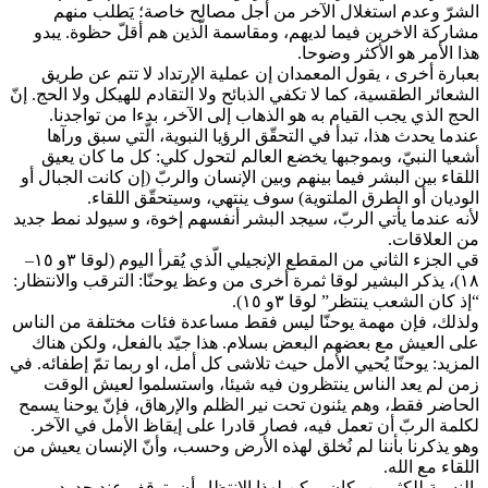
الشرّ وعدم استغلال الآخر من أجل مصالح خاصة؛ يَطلب منهم
مشاركة الاخرين فيما لديهم، ومقاسمة الّذين هم أقلّ حظوة. يبدو
هذا الأمر هو الأكثر وضوحا.
بعبارة أخرى ، يقول المعمدان إن عملية الإرتداد لا تتم عن طريق
الشعائر الطقسية، كما لا تكفي الذبائح ولا التقادم للهيكل ولا الحج. إنّ
الحج الذي يجب القيام به هو الذهاب إلى الآخر، بدءا من تواجدنا.
عندما يحدث هذا، تبدأ في التحقّق الرؤيا النبوية، الّتي سبق ورآها
أشعيا النبيّ، وبموجبها يخضع العالم لتحول كلي: كل ما كان يعيق
اللقاء بين البشر فيما بينهم وبين الإنسان والربّ (إن كانت الجبال أو
الوديان أو الطرق الملتوية) سوف ينتهي، وسيتحقّق اللقاء.
لأنه عندما يأتي الربّ، سيجد البشر أنفسهم إخوة، و سيولد نمط جديد
من العلاقات.
قي الجزء الثاني من المقطع الإنجيلي الّذي يُقرأ اليوم (لوقا ٣و ١٥–
١٨)، يذكر البشير لوقا ثمرة أخرى من وعظ يوحنّا: الترقب والانتظار:
“إذ كان الشعب ينتظر” لوقا ٣و ١٥).
ولذلك، فإن مهمة يوحنّا ليس فقط مساعدة فئات مختلفة من الناس
على العيش مع بعضهم البعض بسلام. هذا جيّد بالفعل، ولكن هناك
المزيد: يوحنّا يُحيي الأمل حيث تلاشى كل أمل، او ربما تمّ إطفائه. في
زمن لم يعد الناس ينتظرون فيه شيئا، واستسلموا لعيش الوقت
الحاضر فقط، وهم يئنون تحت نير الظلم والإرهاق، فإنّ يوحنا يسمح
لكلمة الربّ أن تعمل فيه، فصار قادرا على إيقاظ الأمل في الآخر.
وهو يذكرنا بأننا لم نُخلق لهذه الأرض وحسب، وأنّ الإنسان يعيش من
اللقاء مع الله.
بالنسبة للكثيرين، كان يمكن لهذا الإنتظار أن يتوقف عند حدود