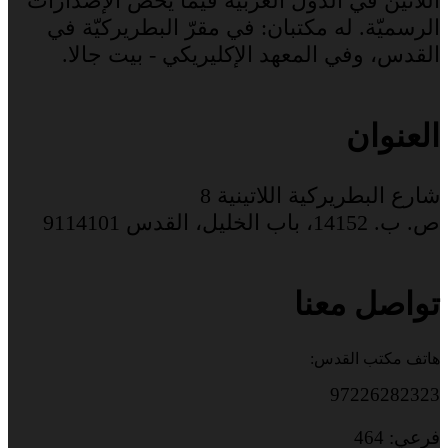
اللاتين في الدول العربيّة فيما يخصّ الإصدارات
الرسميّة. له مكتبان: في مقرّ البطريركيّة في
القدس، وفي المعهد الإكليريكي - بيت جالا.
العنوان
شارع البطريركية اللاتينية 8
ص. ب. 14152، باب الخليل، القدس 9114101
تواصل معنا
هاتف مكتب القدس:
97226282323
فرعي: 464