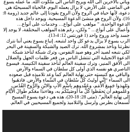
ويأتي بالآخرين الى الله ويربح الناس الى ملكوت الله. ما عمله يسوع
في الماضي على الأرض، لا يزال يعمله اليوم. فالحياة المسيحيّة هي
دعوة، لأنها حياة في الروح ولأن الروح يقودنا إلى عالم جديد (رومة 8:
16). ولأن الروح هو منشئ الدعوة المسيحية. ويوجد داخل هذه
الدعوة الواحدة، ” مواهب على أنواع… وخدمات على أنواع…
وأعمال على أنواع… ” ولكن، رغم هذه المواهب المختلفة، لا يوجد إلا
جسد واحد وروح واحد (1 قورنتس 12: 4-13).
الرب يسوع لا يزال يدعو كل واحد لنتبعه. إتباع يسوع يعني أننا نترك
نظرتنا ونأخذ بمشروع الله. ترك الصيد والشبكة والسفينة في البحر
لكي نتبعه لصيد آخر وهو صيد النفوس، وترك شبكة لنأخذ شبكة
الدعوة الانجيلية التي تنتشل الناس من قعر ظلمات الجهل والضلال
الى الأفق المنير، وترك سفينة العالم لنأخذ سفينة الكنيسة. فيسوع
الناصري هو نفسه الذي أولى كل سلطان في السماء والأرض
والباقي مع كنيسته حتى نهاية العالم كما وعد تلاميذه قبل صعوده
الى السماء “إِنِّي أُوليتُ كُلَّ سُلطانٍ في السَّماءِ والأَرض. فاذهَبوا
وتَلمِذوا جَميعَ الأُمَم، وعَمِّدوهم بِاسْمِ الآبِ والابْنِ والرُّوحَ القُدُس،
وعَلِّموهم أَن يَحفَظوا كُلَّ ما أَوصَيتُكُم به، وهاءنذا معَكم طَوالَ الأَيَّامِ
إِلى نِهايةِ العالَم”. (متى 28: 18-20)، هذه هي دعوة يسوع المسيح
لسمعان بطرس ولرسل والتلاميذ ولجميع المسيحيين في العالم.