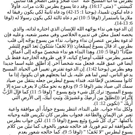
بطرس ما أنبأ المسيح عنه ” أَنتَ صَخرٌ وعلى الصَّخرِ هذا سَأَبني
كَنيسَتي ” (متى 16:17). وقد دعا يسوع بطرس ثلاث مرات. فأولاً
دعاه ليكون تلميذا، (يوحنا 1: 15-42) ودعاه ثانيةً لكي يكون رفيقا له
ملازما باستمرار (لوقا 5: 10) ثم دعاه ثالثة لكي يكون رسولا له (لوقا
6: 13-14).
إن الدعوة هي نداء يوجّهه الله للإنسان الذي اختاره لذاته، والذي
يخصه لعمل معيّن في تدبيره الخلاصي وفي مصير شعبه. وعليه فإن
لدعوة بطرس عنصران نداء وجواب. نداء من يسوع يوجّه إلى قلب
بطرس. اذ قالَ يسوعُ لِسِمْعان: ((لا تَخَفْ! سَتَكونُ بَعدَ اليَومِ لِلبَشَرِ
صَيَّاداً” (لوقا 5: 10). وهذا النداء هو نداء شخصيّ موجّه إلى أعماق
ضمير بطرس، فَقَلب أوضاع كيانه، لا في ظروفه الخارجية فقط بل
أيضا في عمق قلبه. فجعل منه شخصاً آخر. إذ أطلق عليه اسما جديدا
وهو بطرس (يوحنا 1:42). إن الدعوة تفترض تغييراً في الحياة. المسيح
يدعو الناس، ليس لما هم عليه، بل لما يجعلهم هو ان يكونوا، إذا ما
كانوا مستعدين لإطاعته. فنداء يسوع لبطرس جعله ينتقل من صياد
سمك الى صياد بشر (لوقا 5: 9) ودفع به نحو مكان لا يعرف سرَه إلا
يسوع المسيح: ترك كل شيء وتبع يسوع ” (لوقا 5: 11) كما قالَ الرَّبُّ
لأَبْرام: ((اِنطَلِقْ مِن أَرضِكَ وعَشيرَتكَ وبَيتِ أَبيكَ، إِلى الأَرضِ الَّتي
أُريكَ ” (تكوين 12: 1).
ولكل نداء جواب. على النداء، انتظر يسوع جواباً، أي موافقة واعية
تعبر عن الإيمان والطاعة. فجواب بطرس كان تكريس قلبه وحياته
بأكملها. “تَرك كُلَّ شَيءٍ وتَبِع يسوع (لوقا 5: 11). لكن جواب بطرس
بالموافقة لم تتم فورياً، قد خالجه شعور بالخوف كما تبيّن من كلام
يسوع لبطرس “لا تَخَفْ! ” (لوقا 5: 9)، كما خالجه شعور بعدم