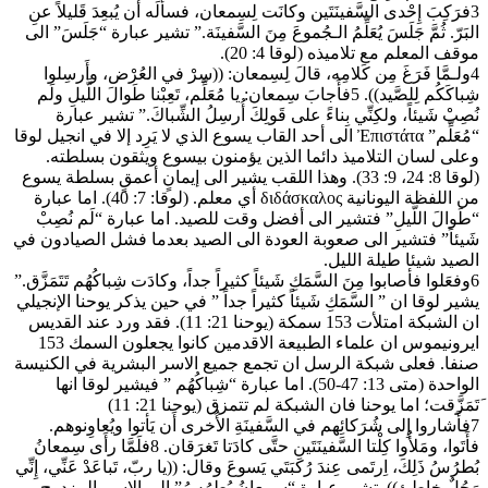
3فرَكِبَ إِحْدى السَّفينَتَين وكانَت لِسِمعان، فسأَلَه أَن يُبعِدَ قَليلاً عنِ
البَرّ. ثُمَّ جَلَسَ يُعَلِّمُ الـجُموعَ مِنَ السَّفينَة.” تشير عبارة “جَلَسَ” الى
موقف المعلم مع تلاميذه (لوقا 4: 20).
4ولـمَّا فَرَغَ مِن كَلامِه، قالَ لِسِمعان: ((سِرْ في العُرْض، وأَرسِلوا
شِباكَكُم لِلصَّيد)). 5فأَجابَ سِمعان: يا مُعَلِّم، تَعِبْنا طَوالَ اللَّيلِ ولَم
نُصِبْ شَيئاً، ولكِنِّي بِناءً على قَولِكَ أُرسِلُ الشِّباكَ.” تشير عبارة
“مُعَلِّم” Ἐπιστάτα الى أحد القاب يسوع الذي لا يَرِد إلا في انجيل لوقا
وعلى لسان التلاميذ دائما الذين يؤمنون بيسوع ويثقون بسلطته.
(لوقا 8: 24، 9: 33). وهذا اللقب يشير الى إيمانٍ أعمقٍ بسلطة يسوع
من اللفظة اليونانية διδάσκαλος أي معلم. (لوقا: 7: 40). اما عبارة
“طَوالَ اللَّيلِ” فتشير الى أفضل وقت للصيد. اما عبارة “لَم نُصِبْ
شَيئاً” فتشير الى صعوبة العودة الى الصيد بعدما فشل الصيادون في
الصيد شيئا طيلة الليل.
6وفعَلوا فأصابوا مِنَ السَّمَكِ شَيئاً كثيراً جداً، وكادَت شِباكُهُم تَتَمَزَّق.”
يشير لوقا ان ” السَّمَكِ شَيئاً كثيراً جداً ” في حين يذكر يوحنا الإنجيلي
ان الشبكة امتلأت 153 سمكة (يوحنا 21: 11). فقد ورد عند القديس
ايرونيموس ان علماء الطبيعة الاقدمين كانوا يجعلون السمك 153
صنفا. فعلى شبكة الرسل ان تجمع جميع الاسر البشرية في الكنيسة
الواحدة (متى 13: 47-50). اما عبارة “شِباكُهُم ” فيشير لوقا انها
َتَمَزَّقت؛ اما يوحنا فان الشبكة لم تتمزق (يوحنا 21: 11)
7فأَشاروا إِلى شُرَكائِهم في السَّفينَةِ الأُخرى أَن يَأتوا ويُعاوِنوهم.
فأَتَوا، ومَلأُوا كِلْتا السَّفينَتَينِ حتَّى كادَتا تَغرَقان. 8فلَمَّا رأَى سِمعانُ
بُطرُسُ ذَلِكَ، اِرتَمى عِندَ رُكبَتَي يَسوعَ وقال: ((يا ربّ، تَباعَدْ عَنِّي، إِنِّي
رَجُلٌ خاطِئ)). تشير عبارة “سِمعانُ بُطرُسُ” الى الاسم المزدوج