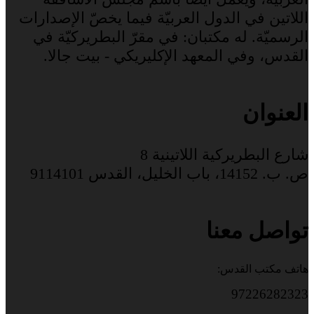
اللاتين في الدول العربيّة فيما يخصّ الإصدارات
الرسميّة. له مكتبان: في مقرّ البطريركيّة في
القدس، وفي المعهد الإكليريكي - بيت جالا.
العنوان
شارع البطريركية اللاتينية 8
ص. ب. 14152، باب الخليل، القدس 9114101
تواصل معنا
هاتف مكتب القدس:
97226282323