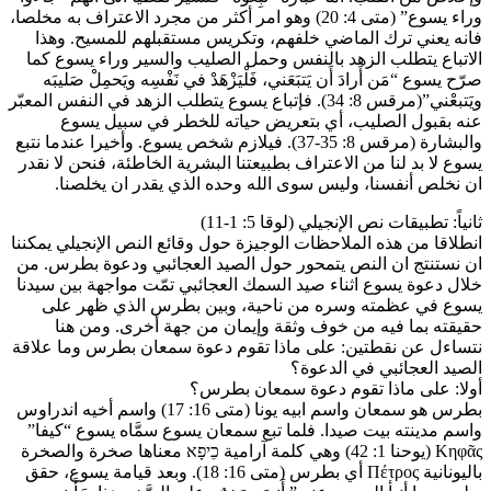
وراء يسوع” (متى 4: 20) وهو امر أكثر من مجرد الاعتراف به مخلصا،
فانه يعني ترك الماضي خلفهم، وتكريس مستقبلهم للمسيح. وهذا
الاتباع يتطلب الزهد بالنفس وحمل الصليب والسير وراء يسوع كما
صرّح يسوع “مَن أَرادَ أَن يَتبَعَني، فَلْيَزْهَدْ في نَفْسِه ويَحمِلْ صَليبَه
ويَتبعْني”(مرقس 8: 34). فإتباع يسوع يتطلب الزهد في النفس المعبّر
عنه بقبول الصليب، أي بتعريض حياته للخطر في سبيل يسوع
والبشارة (مرقس 8: 35-37). فيلازم شخص يسوع. وأخيرا عندما نتبع
يسوع لا بد لنا من الاعتراف بطبيعتنا البشرية الخاطئة، فنحن لا نقدر
ان نخلص أنفسنا، وليس سوى الله وحده الذي يقدر ان يخلصنا.
ثانياً: تطبيقات نص الإنجيلي (لوقا 5: 1-11)
انطلاقا من هذه الملاحظات الوجيزة حول وقائع النص الإنجيلي يمكننا
ان نستنتج ان النص يتمحور حول الصيد العجائبي ودعوة بطرس. من
خلال دعوة يسوع اثناء صيد السمك العجائبي تمّت مواجهة بين سيدنا
يسوع في عظمته وسره من ناحية، وبين بطرس الذي ظهر على
حقيقته بما فيه من خوف وثقة وإيمان من جهة أخرى. ومن هنا
نتساءل عن نقطتين: على ماذا تقوم دعوة سمعان بطرس وما علاقة
الصيد العجائبي في الدعوة؟
أولا: على ماذا تقوم دعوة سمعان بطرس؟
بطرس هو سمعان واسم ابيه يونا (متى 16: 17) واسم أخيه اندراوس
واسم مدينته بيت صيدا. فلما تبع سمعان يسوع سمَّاه يسوع “كيفا”
Κηφᾶς (يوحنا 1: 42) وهي كلمة آرامية כֵיפָא معناها صخرة والصخرة
باليونانية Πέτρος أي بطرس (متى 16: 18). وبعد قيامة يسوع، حقق