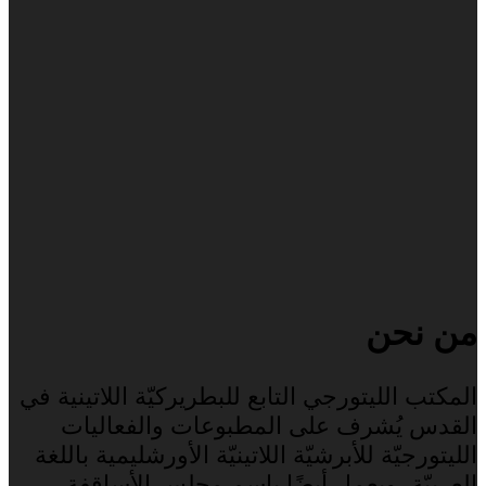
من نحن
المكتب الليتورجي التابع للبطريركيّة اللاتينية في
القدس يُشرف على المطبوعات والفعاليات
الليتورجيّة للأبرشيّة اللاتينيّة الأورشليمية باللغة
العربيّة، ويعمل أيضًا باسم مجلس الأساقفة