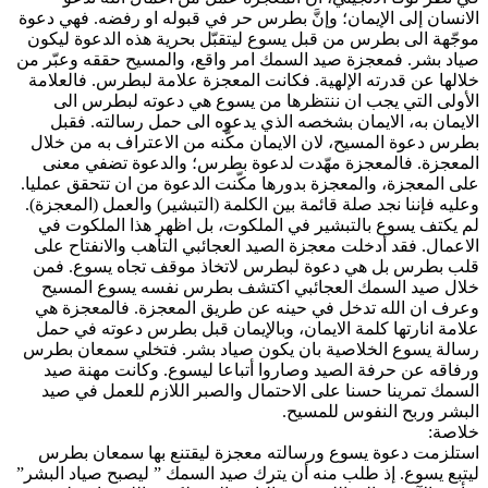
الانسان إلى الإيمان؛ وإنَّ بطرس حر في قبوله او رفضه. فهي دعوة
موجّهة الى بطرس من قبل يسوع ليتقبّل بحرية هذه الدعوة ليكون
صياد بشر. فمعجزة صيد السمك امر واقع، والمسيح حققه وعبّر من
خلالها عن قدرته الإلهية. فكانت المعجزة علامة لبطرس. فالعلامة
الأولى التي يجب ان ننتظرها من يسوع هي دعوته لبطرس الى
الايمان به، الايمان بشخصه الذي يدعوه الى حمل رسالته. فقبل
بطرس دعوة المسيح، لان الايمان مكَّنه من الاعتراف به من خلال
المعجزة. فالمعجزة مهّدت لدعوة بطرس؛ والدعوة تضفي معنى
على المعجزة، والمعجزة بدورها مكّنت الدعوة من ان تتحقق عمليا.
وعليه فإننا نجد صلة قائمة بين الكلمة (التبشير) والعمل (المعجزة).
لم يكتف يسوع بالتبشير في الملكوت، بل اظهر هذا الملكوت في
الاعمال. فقد أدخلت معجزة الصيد العجائبي التأهب والانفتاح على
قلب بطرس بل هي دعوة لبطرس لاتخاذ موقف تجاه يسوع. فمن
خلال صيد السمك العجائبي اكتشف بطرس نفسه يسوع المسيح
وعرف ان الله تدخل في حينه عن طريق المعجزة. فالمعجزة هي
علامة انارتها كلمة الايمان، وبالإيمان قبل بطرس دعوته في حمل
رسالة يسوع الخلاصية بان يكون صياد بشر. فتخلي سمعان بطرس
ورفاقه عن حرفة الصيد وصاروا أتباعا ليسوع. وكانت مهنة صيد
السمك تمرينا حسنا على الاحتمال والصبر اللازم للعمل في صيد
البشر وربح النفوس للمسيح.
خلاصة:
استلزمت دعوة يسوع ورسالته معجزة ليقتنع بها سمعان بطرس
ليتبع يسوع. إذ طلب منه أن يترك صيد السمك ” ليصبح صياد البشر”