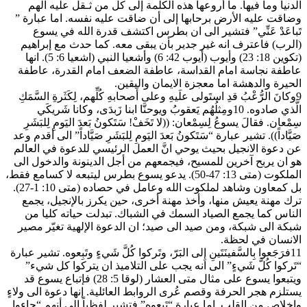
الدنيا وما فيها. ما أروعها هذه الكلمة إلى كل من ثـقل عليه الهم
وضاقت عليه الأرض برحابها إلى أن ضاقت عليه نفسه. اما عبارة ”
تَباعَدْ عَنِّي” فتشير الى ان بطرس اكتشف قدرة الله في يسوع
(الرب) فاعترف انه غير جدير بأن يبقى معه. كما حدث مع إبراهيم
(تكوين 18: 23) وأيوب (أيوب 42: 6) وأشعيا النبي (اشعيا 6: 5). انها
عاطفة نجاسة امام القداسة، عاطفة الضعف امام القدرة، عاطفة
الحيرة والدهشة اما معجزة الايمان واليقين.
9وكانَ الرُّعْبُ قدِ استَولى علَيهِ وعلى أَصحابهِ كُلِّهم، لِكَثَرةِ السَّمَكِ
الَّذي صادوه. 10ومِثلُهُم يَعقوبُ ويوحنَّا ابنا زَبدَى، وكانا شَريكَي
سِمْعان. فقالَ يسوعُ لِسِمْعان: ((لا تَخَفْ! سَتَكونُ بَعدَ اليَومِ لِلبَشَرِ
صَيَّاداً)). تشير عبارة “سَتَكونُ بَعدَ اليَومِ لِلبَشَرِ صَيَّاداً” الى أقدم وعد
عن دعوة الانجيل بحيث يوحي انَّ العمل الرئيسي للدعوة في العالم
هو ان يربح آخرين للمسيح، فيجمعهم من أجل الدينونة والدخول الى
الملكوت (متى 13: 47-50). يدعو يسوع بطرس ليتبعه لا كسامع فقط،
بل كمعاون وشاهد لملكوت الله وعامل في حصاده (متى 10: 1-27).
ترك مهنة يعيش منها، وأخذ مهنة أخرى، حين يكرز بالإنجيل، يجمع
الناس كما يجمع الصياد السمك في الشباك. تبدلت حياته كليا من
شبكة الى شبكة، ومن صيد الى صيد؛ ان الدعوة الإلهية تغيّر مصير
الانسان في لحظة.
11فرَجَعوا بِالسَّفينَتَينِ إِلى البَرّ، وتَركوا كُلَّ شَيءٍ وتَبِعوه. تشير عبارة
“تَركوا كُلَّ شَيءٍ” الى انه يجب على التلاميذ ان يتركوا كل شيء”
ويتبعوا يسوع على مثال متى العشار (لوقا 5: 28) فإتباع يسوع قد
يستلزم هجر الحرفة وقصم عُرى الروابط العائلية. إنها دعوة الى ولاءٍ
وإخلاص من القلب. اما عبارة “تَبِعوه” فتشير لفظياً الى أنهم “جاءوا