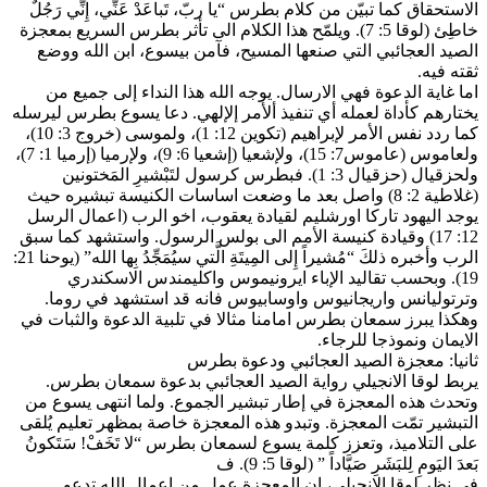
الاستحقاق كما تبيّن من كلام بطرس “يا ربّ، تَباعَدْ عَنِّي، إِنِّي رَجُلٌ
خاطِئ (لوقا 5: 7). ويلمّح هذا الكلام الى تأثر بطرس السريع بمعجزة
الصيد العجائبي التي صنعها المسيح، فآمن بيسوع، ابن الله ووضع
ثقته فيه.
اما غاية الدعوة فهي الارسال. يوجه الله هذا النداء إلى جميع من
يختارهم كأداة لعمله أي تنفيذ ألأمر إلإلهي. دعا يسوع بطرس ليرسله
كما ردد نفس الأمر لإبراهيم (تكوين 12: 1)، ولموسى (خروج 3: 10)،
ولعاموس (عاموس7: 15)، ولإشعيا (إشعيا 6: 9)، ولإرميا (إرميا 1: 7)،
ولحزقيال (حزقيال 3: 1). فبطرس كرسول لتَبْشيرِ المَختونين
(غلاطية 2: 8) واصل بعد ما وضعت اساسات الكنيسة تبشيره حيث
يوجد اليهود تاركا اورشليم لقيادة يعقوب، اخو الرب (اعمال الرسل
12: 17) وقيادة كنيسة الأمم الى بولس الرسول. واستشهد كما سبق
الرب وأخبره ذلكَ “مُشيراً إِلى المِيتَةِ الَّتي سيُمَجِّدُ بِها الله” (يوحنا 21:
19). وبحسب تقاليد الإباء ايرونيموس واكليمندس الاسكندري
وترتوليانس واريجانيوس واوسابيوس فانه قد استشهد في روما.
وهكذا يبرز سمعان بطرس امامنا مثالا في تلبية الدعوة والثبات في
الايمان ونموذجا للرجاء.
ثانيا: معجزة الصيد العجائبي ودعوة بطرس
يربط لوقا الانجيلي رواية الصيد العجائبي بدعوة سمعان بطرس.
وتحدث هذه المعجزة في إطار تبشير الجموع. ولما انتهى يسوع من
التبشير تمّت المعجزة. وتبدو هذه المعجزة خاصة بمظهر تعليم يُلقى
على التلاميذ، وتعزز كلمة يسوع لسمعان بطرس “لا تَخَفْ! سَتَكونُ
بَعدَ اليَومِ لِلبَشَرِ صَيَّاداً ” (لوقا 5: 9). ف
في نظر لوقا الانجيلي، ان المعجزة عمل من اعمال الله تدعو