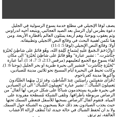
يصف لوقا الإنجيلي في مطلع خدمة يسوع الرسولية في الجليل
دعوة بطرس اول الرسل بعد الصيد العجائبي. ويتبعه أخيه اندراوس
وثم يعقوب ويوحنا. وهم أربعة يمثلون العالم بأقطاره الأربعة. ومن
هنا تكمن اهمية البحث في وقائع النص الانجيلي وتطبيقاته.
أولا: وقائع النص الإنجيلي (لوقا 5: 1-11)
1وازْدَحَمَ الـجَمعُ علَيهِ لِسَماعِ كَلِمَةِ الله، وهُوَ قائمٌ على شاطِئِ بُحَيْرَةِ
جِنَّاسَرِت.” : تشير عبارة” وهُوَ قائمٌ على شاطِئِ بُحَيْرَةِ” الى مكان
لقاء يسوع مع الجمع لتعليمهم (مرقس 2:13، 3: 7، 4: 1). أما عبارة
“بُحَيْرَةِ جِنَّاسَرِت” فتشير الى بحيرة طبرية او بحر الجليل (يوحنا 6: 1).
وكانت تحيط في البحيرة أيام المسيح نحو ثلاثين مدينة للصيادين،
وأكبرها مدينة كفرناحوم.
2فَرَأَى سَفينَتَينِ راسِيَتَينِ عِندَ الشَّاطِئ، وقد نَزَلَ مِنهُما الصَّيَّادونَ
يَغسِلونَ الشِّباك.”: تشير عبارة “يَغسِلونَ الشِّباك” الى ان الصيادين
في بحيرة طبرية يستخدمون شباكاً على شكل جرس، لها أثقال ٌ من
الرصاص مربوطة بأطرافها. وتلقى الشبكة مُسطحة مفرودة على
المياه. فتقوم أثقال ُالرصاص بسحبها للأسفل فتغطي السمك تحتها
حيث يجذب الصيادون بعد ذلك حبلا يسحبون به الشبكة حول السمك.
ولا بد ان تُحفظ الشباك في حالة جيدة، لذا تُنظف لإزالة الأعشاب
العالقة، ثم ترتق.