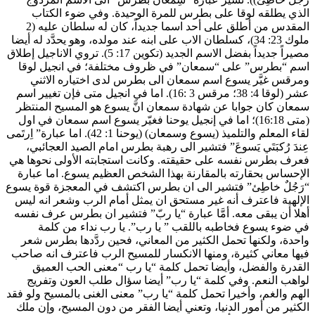
الذي يطلقه لوقا على بطرس للمرة الوحيدة. وفي ضوء الكتاب
المقدس من أطلق على أحد اسما جديداً، كان له سلطان عليه (2
ملوك 23: 34)، كسلطان الاب على ابنه عند مولده، وهو يحدَّد له أيضا
مصيراً جديداً بفضل الاسم الجديد (تكوين 17: 5). تروي الاناجيل إطلاق
اسم “بطرس” على “سمعان” في ظروف مختلفة؛ في انجيل لوقا
ومرقس غيَّر يسوع اسم سمعان الى بطرس لدى اختياره الاثني
عشر (لوقا 4: 38؛ مرقس 3 :16). اما في انجيل متى فإن تغيير اسم
سمعان كان جوابا عن شهادة سمعان انَّ يسوع هو المسيح المنتظر
(متى 16:18)؛ اما في إنجيل يوحنا فغيّر يسوع اسم سمعان في اول
لقاء المعلم والتلميذ (يسوع وسمعان) (يوحنا 1: 42). اما عبارة” اِرتَمى
عِندَ رُكبَتَي يَسوعَ” فتشير الى رهبة بطرس امام الصيد العجائبي،
فعرف بطرس نفسه على حقيقته. وكانت استجابته الأولى نحوها هي
الإحساس بحقارته بالمقارنة بهذا الشخص العظيم يسوع. اما عبارة
“رَجُلٌ خاطِئ” فتشير الى ان بطرس اكتشف في المعجزة قوة يسوع
الإلهية فاعترف أنه غير مستحق ان يمثل أمام الرب وشعر انه ليس
أهلا أن يبقى معه. أمَّا عبارة “يا ربّ” فتشير ان بطرس عرف نفسه
في ضوء يسوع فخاطبه باللقب ” يا رب”. يا رب نداء من كلمة
واحدة، ولكنها تحمل الكثير من المعاني، فحين ردَّدها بطرس شعر
فيها معاني كثيرة، ومنها الانكسار للمسيح الرب فاعترف انه صاحب
القدرة والفضل، وأيضا تحمل كلمة “يا رب “معنى الحب العميق
لواهب النعم. وفي كلمة “يا رب” أيضا سؤال طلب العون وتفريج
الهم والغم، وأخيرا تحمل كلمة “يا رب” معنى الغنى بالمسيح ولو فقد
الكثير من أمور الدنيا، وتعني أيضا الفقر من دون المسيح، وإن ملك