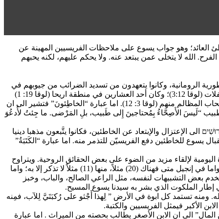
لوقا 15: 1-3، 11-32) حيث يصوّر استقبال الله ألاب بفرح للخاطئ العائد؛ وهو جواب يسوع على ملاحظات الفريسيين المهينة عن
لفرح. الله لا يتخلى عمن يبتعد عنه. ولا يحكم عليهم، لكنه يحبهم
الإمبراطورية الرومانية، وكانوا يتعهدون من تسديد الضرائب من جيوبهم في
حال عجزهم عن جمعها، لذلك وصفوا بالقسوة والظلم. والشعب احتقرهم ومنعهم من دخول هيكله او مجامعه ومن الاشتراك في الصلاة والحفلات (لوقا 3:12)؛ وكان أحد العشارين في منطقة اريحا (لوقا 19: 1)
وكان متى وكيلاً لعشار في منطقة كفرناحوم (لوقا 5: 27). وقد قصد يسوع ان يُحرِّرهم من النقمة اللاحقة بهم مع انه لم يوافق على سيئات اصحاب المظالم منهم (لوقا 3: 12). اما عبارة “الخاطِئونَ” فتشير الى ان
هو يُشبِّه نفسه بالطبيب “لَيسَ الأَصِحَّاءُ بِمُحتاجينَ إِلى طَبيب، بلِ المَرْضى. ما جِئتُ لأُدعُوَ
ي הַפְּרוּשִׁים الى الإعتزال والإبتعاد عن الخاطئين، فكانوا يتَّبعون مذهبا دينيا
وع للخاطئين دفع الفريسيّن للتذمر منه. اما عبارة “الكَتَبَةُ”
دة من الطبيعة او من الحياة اليومية لإلقاء مزيد من الضوء على بعض الحقائق الروحية. ويتراوح
عدد الأمثال في الأناجيل ما بين خمسين وستين مثلاً. وأَغنى الأناجيل في الأمثال هو إنجيل لوقا، إذ به نحو (24) مثلا، منها (15) مثلاً لا تُذكر إلا به. واما في إنجيل متى فهناك (20) مثلاً، منها (11) مثلاً لا تذكر إلا به؛ واما
 أن الرب يسوع استخدم بعض التشبيهات لنفسه، مثل الراعي الصالح، والباب، وخبز
 إطار الملكوت الذي بشر به سيدنا يسوع المسيح.
 تستمد كل ابوة في الأرض ” لِهذا أَجْثو على رُكبَتَيَّ لِلآب، فمِنه
ُ علَيَّ مِنَ المال” الى ان الابن الأصغر يطالب بحصته من الميراث . اما عبارة