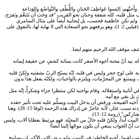
م، اِلبَسوا عَواطِفَ الحَنانِ واللُّطْفِ والتَّواضُع والوَداعةِ
هم أن يقتدوا بأبيهم السماوي “كونوا رُحَماءَ كما أَنَّ أَباكُم رَحيم”(لوقا 6: 36)، بأن يكون لهم قلب مثل قلبه، كله شفقة وحنان نحو القريب “قد وَجَبَ أَن نَتَنعَّمَ ونَفرَح،
حو محبة السامري الصالح المثالية، ولم تكن عاطفية فحسب، بل إيجابية أيضاً على مثال السامري
الرحيم (لوقا 10: 33). إنهم على هذا النحو فقط يندمجون في حركة الرحمة الإلهية، التي نأتيهم من عند الآب، يسوع المسيح، بفضل روح المحبة (فيلبي 2: 1)، وهو يرفعهم نحو السعادة التي لا نهاية لها، بالتفوق على
اياه. بيد أنّ محنة أخوه الأصغر كانت بمثابة كشفٍ عن حقيقة إيمانه
ة على لوح حجر وليس في قلبه. إنّه يسبّح الربّ بشفتيه ولكنّ قلبه
 مِنِّي” (مرقس 7: 6)؛ انه يتمّم جميع الوصايا والأوامر: يصوم ويصلّي، ويمتنع عن المحرّمات، ويلتزم بالواجبات، ولكنّه يفعل هذا بدون
مع أَصدِقائي” (لوقا 15: 29). فأنه أحس بالبر الذاتي وخضع لأبيه ولكن في أنانية واستغلاله. وقام بواجبه لكن منتظرا جزاء وشكرأً، إنّه مثل
ك بل بقي مع أبيه.
 ذنوب أخيه القبيحة، ورفض أن يدخل البيت ويسلِّم عليه تحت تأثير حقده
وكبريائِه ورغبته في الانتقام منه. في حين أنّ الأب، وبطريقةٍ في غاية الوداعة، يذكّره ويقول: انه أخوك. إن رحمة الاب لأخيه الأصغر والفرح لعودته سبب عثار، لأنه عاجزٌ عن إدراك هذه الرحمة (لوقا 15: 28). وهنا
” (رومة 12: 13).
عن البيت أبداً، ولكنّ قلبه خالً من المحبّة. فهو مرتبط بعطايا ألاب، وليس
أنّ الجواب ينبغي أن يكون موجّهاً إلينا أيضاً!
 غضب لقبول أخيه الخاطئ في البيت. ولم يرض الابن الأكبر ان يسامح