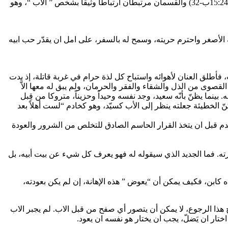
يقسم المثل الى قسمين: القسم الأول يصف رحمة الله للابن الأصغر (لوقا 15: 11-23أ)؛ واما القسم الثاني فيصف رحمة الله للابن الأكبر (لوقا 15:24ب-32) والقسمان مرتبطان ارتباطا وثيقا بشخص ” الآب “، وهو
بن الأصغر، فاحترم استقلالية ابنه الأصغر واحترم حريته، وسمح له بالسفر، على امل ان يقدّر حب ابيه
فأطلق العنان لأهوائه واستباح كل لذة حرام في غربة قاتلة، إذ بدت
ارده بعيداً عن ابيه. وبلغ الحالة القصوى من الذل والشقاء والفقر والحرمان، ولم يبق له معها الاَّ
 بينما يظنّ بأنّه سعيد، وجد نفسه وحيداً وحزيناً، متروكا من قِبل
نّ الخطيئة جعلته ينظر إلى الأب كسيّد، وهو كخادم “لست أهلاً بعد
وندم قبل ان يتخذ القرار الحاسم الصادق للتخلص من الشرور والعودة
بسيرته. فما الجديد الذي سيقوله له فهو يعرف كل شيء عن بيت أبيه، بل
وجوده كابن، فكيف يمكن أن “يعوض ” هذه الإهانة، إن لم يكن بعودته،
 الخطيئة التي تفصل الله عنه. وخارج هذا الرجوع، لا يمكن أن يتصور أي صفح من قبل الاب. لم يجبر الاب
اختار ان يَضلّ، يجب ان يختار هو نفسه ان يعود.