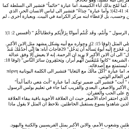
ثوب العماد كما لمّح بذلك آباء الكنيسة. اما عبارة “خاتَماً” فتشير الى السلطة كما
حدث مع يوسف “إذ قالَ فِرعَونُ لِيُوسف: ((أُنظُرْ: قد أَقَمتُكَ على كُلِّ أَرضِ مِصْر)). ونَزَعَ فِرعَونُ خاتَمَه مِن يَدِه وجعَلَه في يَدِ يوسف، (التكوين 41: 41-42)؛ وأما عبارة” حِذاءً” فتشير الى لباس الانسان الحر، الذي
ابن وحسب، بل لإعطاء ابنه مركز الكرامة في البيت. وبعبارة أخرى ، لم
24″لِأَنَّ ابنِي هذا كانَ مَيتاً فعاش، وكانَ ضالاًّ فوُجِد. فأَخذوا يتَنَّعمون”: تشير عبارة “مَيتاً فعاش” الى ان الخطيئة هي الموت كما يؤكد ذلك بولس الرسول ” وأَنتُم، وقَد كُنتُم أَمواتًا بِزَلاَّتِكم وخَطاياكُمُ ” (أفسس 2: 1)؛
26″فدَعا أَحَدَ الخَدَمِ واستَخبَرَ ما عَسَى أَن يَكونَ ذلك. 27فقالَ له: قَدِمَ أَخوكَ فذَبَحَ أَبوكَ العِجْلَ المُسَمَّن لِأَنَّه لَقِيَه سالِماً. 28فغَضِبَ وأَبى أَن يَدخُل. فَخَرَجَ إِلَيه أَبوهُ يَسأَلُه أَن يَدخُل” 29فأَجابَ أَباه: ها إِنِّي أَخدُمُكَ مُنذُ
نَ طِوال” الى ان الابن الأكبر لا يريد ان الرحمة. إنه لا يعيش إلا وفق عدالة
القانون، لا يعيش إلا بحسب الشريعة؛ اما عبارة “ما عَصَيتُ لَكَ أَمراً قَطّ” فتشير الى مطابقة ما يقتنع به الفريسيين بأنهم عملوا بجميع ما تطلبه الشريعة “كانوا مُتَيَقِّنينَ أّنَّهم أَبرار، ويَحتَقِرونَ سائرَ النَّاس” (لوقا 18:
30″ولمَّا قَدِمَ ابنُكَ هذا الَّذي أَكَلَ مالَكَ مع البَغايا ذَبَحتَ له العِجْلَ المُسَمَّن!”: تشير عبارة ” ابنُكَ ” الى صيغة التحقير فلم يرد ْ ان يعترف به أخا له. اما عبارة “أَكَلَ مالَكَ مع البَغايا” فتشير الى الكلمة اليونانية πόρνη
ي العالم الوثني.
بارة ” أنت” فتشير الى ضمير توكيد. أما عبارة “أَنتَ مَعي دائماً أبداً”
بن الأكبر والاصغر، البعدي والقريب كما جاء في تعليم بولس الرسول
 الأكبر الذي احتقر اخاه الأصغر حيث ان العلاقة الأخوية باقية ببقاء العلاقة
ن الذين شاهدوا يسوع يستقبل الخاطئين. نلاحظ ان المثل لا يقول ماذا
ناه فيمثل الأصغر الخاطئين وشعوب الأمم، والابن الأكبر يمثل الفريسيين والكتبة واليهود.