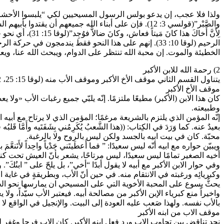
ولذا فلا عجب، إن يدعو بولس الرسول المسيحيين لكي “يلبسوا الأحشاء الرحيمة”، أ
لِأَنَّ أَخاكَ
الخطيئة والموت. إن محبة الله تنتظر على الدوام، ويبحث الله عنا، وي
2) رحمة الله للابن الأكبر
يتناول القسم الثاني موقف الأخ الأكبر وموقف الأب منه (لوقا 15: 25، 32) الأخ الأكبر يمثل روح الفريسيين والكتبة في تذمرهم على يسوع ويكشف موقف الله الرحيم منهم ايضا.
موقف الأخ الأكبر
كان هذا الابن (الأكبر) مطيعًا ملتزمًا. إنّه يلبّي جميع رغبات الأب «ولا
وطبيعته.
إنّه المؤمن الذي يلتزم بالشريعة مرغمًا؛ المؤمن الذي لا يرتاح مع أب
محبّة. كان في بيت ابيه بالجسد ولكن ليس بالروح ولا بالرغبة.
أخيه الصغير تمامًا ليس سعيدًا، ليس مرتاحًا، يشعر بأنّ العيش تحت كنف 
وفي حوار الابن الأكبر مع أبيه لا يقول أبدًا “أخي”، بل يلحّ على ” ابنُكَ
يحثُّ يسوع على المحبة الأخوية التي على المسيحي ان يمارسها نحو الجميع كم
واخيراً منع كبرياء الإبن الأكبر من مصالحة أبيه. فيعتبر الأب سيّداً، ولا 
بالأب نفسه. ولهذا صَعب عليه العودة إلى البيت. والإنجيل في الواقع لا ي
موقف الاب من ابنه الأكبر
نجد تناقض بين تجاوب الاب ورد فعل ابنه الأكبر. كان الاب فرحا وغفر ل