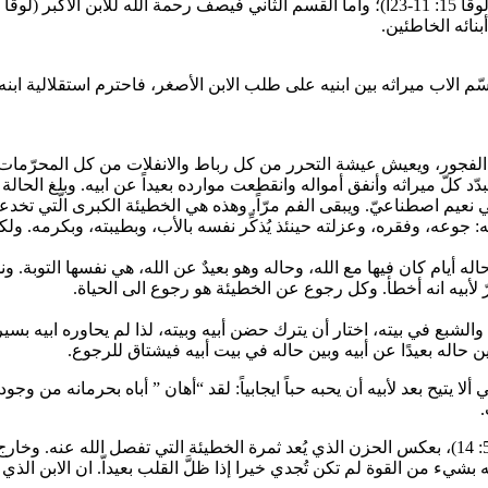
نائه الخاطئين.
 القسم الأول الابن الضال وموقف الاب منه (لوقا 15: 11، 24). قسّم الاب ميراثه بين ابنيه على طلب الا
ع الفجور، ويعيش عيشة التحرر من كل رباط والانفلات من كل المحرّمات، 
يئة مغرية مستحبَّة وجذَّابه. فضاع بدافع من أنانيته (لوقا 15: 12) فبدّد كلّ ميراثه وأنفق أمواله وانقطعت مو
 نعيم اصطناعيّ. ويبقى الفم مرّاً. وهذه هي الخطيئة الكبرى الّتي تخدعه.
 جوعه، وفقره، وعزلته حينئذ يُذكِّر نفسه بالأب، وبطيبته، وبكرمه. ولك
 أيام كان فيها مع الله، وحاله وهو بعيدٌ عن الله، هي نفسها التوبة. 
لأبيه انه أخطأ. وكل رجوع عن الخطيئة هو رجوع الى الحياة.
، والشبع في بيته، اختار أن يترك حضن أبيه وبيته، لذا لم يحاوره ابيه 
 حاله بعيدًا عن أبيه وبين حاله في بيت أبيه فيشتاق للرجوع.
 ألا يتيح بعد لأبيه أن يحبه حباً ايجابياً: لقد “أهان ” أباه بحرمانه من 
.
الفرح يرتبط بالخلاص وحضور الله؛ فالفرح هو ثمرة الخلاص (مزمور 51: 14)، بعكس الحزن الذي يُعد ثمرة
 بشيء من القوة لم تكن تُجدي خيرا إذا ظلَّ القلب بعيداّ. ان الابن الذي 