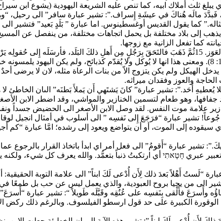
 عليه الشريعة اليهودية (يشوع ابن سيراخ 33: 24). اما الابن الأكبر فله نصيب أثنين (تثنية الاشتراع 21: 17
َ إِلى بَلَدٍ بَعيد، فَبدَّدَ مالَه هُناكَ في عيشَةِ إِسراف.”: تشير عبارة سافر” 
له.” كما يقول القديس أوغسطينوس. اما عبارة ” بَلَدٍ بَعيد” فتشير الى 
ا يذهب إلى بلاد مختلفة بل يحمل اتجاهات مختلفة، من ينفصل عن المسيح
نته كما تفعل الزانية مع زوجها.
” 14فَلَمَّا أَنفَقَ كُلَّ شَيء، أَصابَت ذلكَ البَلَدَ مَجاعَةٌ شَديدة، فأَخَذَ يَشْكو العَوَز. 15ثُمَّ ذَهَبَ فالتَحَقَ
الإهانة ومنتهى الذل، لان الخنزير حيوان ” نَجِسٌ لَكم” (تثنية الاشتراع 14: 8). ومعنى هذا انها لا يُوكل ولا
الحاجة والعوز وفقدان ميراثه.
فافها، وهو طعام لتسمين الخنازير والمواشي، وقد اضطر الابن الأصغر ا
ير علامة موت النفس. لقد وصل الابن الأصغر الى الحضيض جسداً ونفس
ا أَهلِكُ هُنا جُوعاً! تشير عبارة “فرَجَعَ إِلى نَفسِه ” الى أسلوب في أمثال
يقوده إلى الموت، أو أن يتواضع ويعود إلى رشده؛ امَّا عبارة “كم أَجيرٍ لَ
السَّماءِ وإِلَيكَ.”: تشير عبارة “أَقومُ” الى فعل أمر اي ابدأ باتخاذ القرار 
بير عبري חָטָאתִי أي ارتكبتُ ذنباً بتعمُّد. والله يعرف كل شيء، ولكنه ين
. تشير عبارة “لَستُ أَهْلاً بَعدَ ذلك لِأَن أُدْعى لَكَ ابناً” الى علامة التوبة الحق
تشير الى من يحيا بروح العبودية، والذي يعمل ليس عن حب بل طمعًا في ا
وقورة الكبيرة على حد قول ارسطو الفيلسوف. وبالرغم ذلك ركض الآب مم