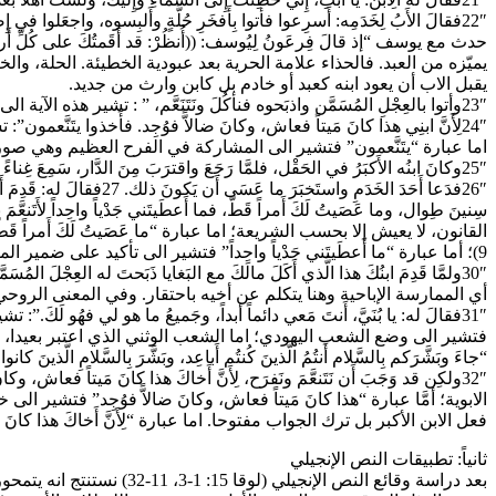
22″فقالَ الأَبُ لِخَدَمِه: أَسرِعوا فأتوا بِأَفخَرِ حُلَّةٍ وأَلبِسوه، واجعَ
يميّزه من العبد. فالحذاء علامة الحرية بعد عبودية الخطيئة. الحلة، و
يقبل الاب أن يعود ابنه كعبد أو خادم بل كابن وارث من جديد.
23″وأتوا بالعِجْلِ المُسَمَّن واذبَحوه فنأكُلَ ونَتَنَعَّم، ” : تشير هذه الآية الى الوليمة ، والوليمة علامة المشاركة.
اما عبارة “يتَنَّعمون” فتشير الى المشاركة في الفرح العظيم وهي صور
25″وكانَ ابنُه الأَكبَرُ في الحَقْل، فلمَّا رَجَعَ واقترَبَ مِنَ الدَّار، سَمِعَ غِناءً ورَقْصاً. تشير “عبارة “ابنُه الأَكبَرُ” الى موقف الفريسييِّن الوارد ذكرهم فلي المثل (لوقا 15: 2). وحواره مع أبيه يشكل مشهد مثل الابن الأكبر.
سِنينَ طِوال، وما عَصَيتُ لَكَ أَمراً قَطّ، فما أَعطَيتَني جَدْياً واحِداً لأَت
9)؛ أما عبارة “ما أَعطَيتَني جَدْياً واحِداً” فتشير الى تأكيد على ضمير المتكلم، فحتى الجدي الذي هو شيء هزيل بالنسبة لعجل مسن، لم يعط له ليستمتع مع أصدقائه.
أي الممارسة الإباحية وهنا يتكلم عن أخيه باحتقار. وفي المعنى الروحي، ي
31″فقالَ له: يا بُنَيَّ، أَنتَ مَعي دائماً أبداً، وجَميعُ ما هو لي فهُو ل
فتشير الى وضع الشعب اليهودي؛ اما الشعب الوثني الذي اعتبر بعيدا، ف
“جاءَ وبَشَّرَكم بِالسَّلام أَنتُمُ الَّذينَ كُنتُم أَباعِد، وبَشَّرَ بِالسَّلامِ الَّذينَ كانوا أَقارِب” (أفسس 2: 17)، وهي دعوة للمصالحة التي تتجا
32″ولكِن قد وَجَبَ أَن نَتَنعَّمَ ونَفرَح، لِأَنَّ أَخاكَ هذا كانَ مَيتاً
الابوية؛ أمَّا عبارة “هذا كانَ مَيتاً فعاش، وكانَ ضالاًّ فوُجِد” فتش
فعل الابن الأكبر بل ترك الجواب مفتوحا. اما عبارة “لِأَنَّ أَخاكَ هذا كانَ مَيتا
ثانياً: تطبيقات النص الإنجيلي
بعد دراسة وقائع النص الإ