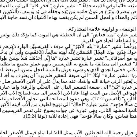
لوا في إِصبَعِه خاتَماً وفي قَدَمَيه حِذاءً،” : تشير عبارة “ِأَفخَرِ حُلَّةٍ” الى 
الخاتم والحذاء والعجل المسن لم يكن يقصد بهذه الأشياء ان تسد حاجة ال
ة لبساطة الحياة في القرية.
َنعَّمَ به مع أَصدِقائي.” تشير عبارة تشير عبارة “ها إِنِّي أَخدُمُكَ مُنذُ سِني
ُعتبر الزنى خيانة الله وابتعاد عنه مما يدلُّ على ان الابن الاصغر صار ف
َكَ.”: تشير عبارة “بُنَيَّ” الى صيغة التصغير الدال على التحبُّب والرقة؛ واما ع
هو في الأصل من البيت لهذا عاد الابن الأصغر الى بيته فصالح الاب الا
وز الأخطاء وتنفتح على الحب والغفران.
 فعاش، وكانَ ضالاًّ فوُجِد”: تشير عبارة “أَخاكَ” الى توبيخ لطيف من الأب لإبنه
ير الى خاتمة المشهد الثاني، وهي عبارة عن جواب يسوع على تذمر الفريسيي
ً فعاش، وكانَ ضالاًّ فوُجِد” فهي إعادة للآية (لوقا 15:24).
نجيلي (لوقا 15: 1-3، 11-32) نستنتج انه يتمحور حول رحمة الله للخاطئين. الآب يمثل الله؛ اما اب