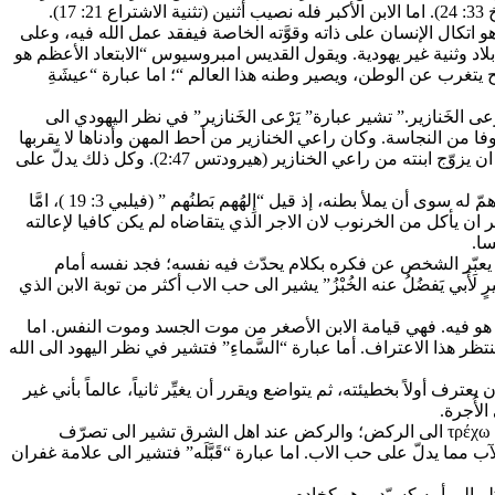
).
الى رحيل، “وهو اتكال الإنسان على ذاته وقوَّته الخاصة فيفقد عمل الله فيه، وعلى
بلاد وثنية غير يهودية. ويقول القديس امبروسيوس “الابتعاد الأعظم هو
 يتغرب عن الوطن، ويصير وطنه هذا العالم “؛ اما عبارة “عيشَةِ
 بِرَجُلٍ مِن أَهلِ ذلكَ البَلَد، فأرسَلَه إِلى حُقولِه يَرْعى الخَنازير.” تشير عبارة” يَرْعى الخَنازير” في نظر اليهودي الى
 يُقدّم كذبائح، ولم يكن اليهود يلمسونه خوفا من النجاسة. وكان راعي الخنازير من أحط المهن وأدناها لا يقربها
الا الفقراء المعدومون (لوقا 15: 15)؛ ولم يكن يسمح لراعي الخنزير ان يدخل الهيكل ولم يكن يتزوج الاّ من بنات الرعاة مثله، لان لا يرضى أحدٌ ان يزوّج ابنته من راعي الخنازير (هيرودتس 2:47). وكل ذلك يدلّ على
16وكانَ يَشتَهي أَن يَملأَ بَطنَه مِنَ الخُرنوبِ الَّذي كانتِ الخَنازيرُ تَأكُلُه، فلا يُعطيهِ أَحَد.”: تشير عبارة” كانَ يَشتَهي أَن يَملأَ بَطنَه” الىان الخاطئ لا همّ له سوى أن يملأ بطنه، إذ قيل “إِلهُهم بَطنُهم ” (فيلبي 3: 19 )، امَّا
ن يأكل من الخرنوب لان الاجر الذي يتقاضاه لم يكن كافيا لإعالته
ا.
 انجيل لوقا يعبّر الشخص عن فكره بكلام يحدّث فيه نفسه؛ فجد نفسه أمام
أَبي يَفضُلُ عنه الخُبْزُ” يشير الى حب الاب أكثر من توبة الابن الذي
بالرجوع عما هو فيه. فهي قيامة الابن الأصغر من موت الجسد وموت النفس. اما
تظر هذا الاعتراف. أما عبارة “السَّماءِ” فتشير في نظر اليهود الى الله
يقية: أن يعترف أولاً بخطيئته، ثم يتواضع ويقرر أن يغيِّر ثانياً، عالماً بأني غير
لأُجرة.
20″فقامَ ومَضى إِلى أَبيه. وكانَ لم يَزَلْ بَعيداً إِذ رآه أَبوه، فتَحَرَّكَت أَحْشاؤُه وأَسرَعَ فأَلْقى بِنَفسِه على عُنُقِه وقَبَّلَه طَويلاً “: تشير عبارة “أَسرَعَ” τρέχω الى الركض؛ والركض عند اهل الشرق تشير الى تصرّف
ا يدلّ على حب الاب. اما عبارة “قَبَّلَه” فتشير الى علامة غفران