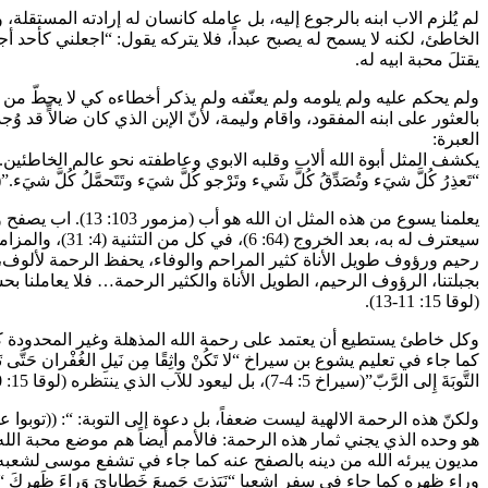
لم يُلزم الاب ابنه بالرجوع إليه، بل عامله كانسان له إرادته المستقلة، 
الخاطئ، لكنه لا يسمح له يصبح عبداً، فلا يتركه يقول: “اجعلني كأحد أجر
يقتلَ محبة ابيه له.
ولم يحكم عليه ولم يلومه ولم يعنّفه ولم يذكر أخطاءه كي لا يحطّ من
بالعثور على ابنه المفقود، واقام وليمة، لأنّ الإبن الذي كان ضالاٍّ قد و
العبرة:
يكشف المثل أبوة الله ألاب وقلبه الابوي وعاطفته نحو عالم الخاطئين. 
“تَعذِرُ كُلَّ شيَء وتُصَدِّقُ كُلَّ شَيء وتَرْجو كُلَّ شيَء وتَتَحمَّلُ كُلَّ شيَء.”(1 قورنتس 13: 7).
(لوقا 15: 11-13).
التَّوبَةَ إِلى الرَّبّ”(سيراخ 5: 4-7)، بل ليعود للآب الذي ينتظره (لوقا 15: 20).
هو وحده الذي يجني ثمار هذه الرحمة: فالأمم أيضاً هم موضع محبة الله،
وراء ظهره كما جاء في سفر اشعيا “نَبَذتَ جَميعَ خَطايايَ وَراءَ ظَهرِكَ “(اشعيا 