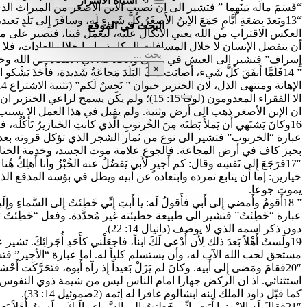
أشباه الأسرار
“قَسَمَ مالَه بَينَهما ” فتشير الى ان نصيب الابن الأصغر من الميراث الذي يبلغ ثلث أملاك ابيه، كما تنص
“13وبَعدَ بِضعَةِ أَيَّامٍ جَمَعَ الاِبنُ الأَصغَرُ كُلَّ شَيءٍ لَه، وسافَر
البحث في الموقع
العكس الاقتراب من الله يعني الاتكال عليه، ليعمل فينا، فنصير على مثا
أن ينفصل الإنسان لا خلال المسافات المكانية وإنما خلال العادات، فل
بحث
إِسراف” فتشير الى العيش في الزنى والخلاعة، أي الابتعاد عن الله وخيا
×
ان الإبن الأصغر ذهب الى أرض وثنية. ولم يقبل في هذا العمل الا بسبب 
عبارة “الخرنوب” فتشير الى نوع من ثمار الشجر الذي تؤكل قرونه بعد ج
بخبز كاف في أرض المجاعة. فالجوع علامة موت الجسد، وخدمة الخناز
17″فرَجَعَ إِلى نَفسِه وقال: كم أَجيرٍ لَأَبي يَفضُلُ عنه الخُبْزُ وأَن
خيارين: إما أن يتابع تمرده وابتعاده عن أبيه ويظل في بؤسه المدقع الذي س
يموت جوعا.
” 18أَقومُ وأَمضي إِلى أَبي فأَقولُ لَه: يا أَبتِ إِنِّي خَطِئتُ إِلى 
عبارة “خَطِئتُ” فتشير الى طبيعة خطيئته غير مُحدَّدة. وفعل “خَطِئتُ تع
دون ذكر اسمه الذي لا يوصف (دانيال 14: 22).
19ولَستُ أَهْلاً بَعدَ ذلك لِأَن أُدْعى لَكَ ابناً، فاجعَلْني كأَحَدِ أُجَرائِكَ
مستحق لحب الله الآب له، وأن يستسلم كلياً له. اما عبارة “الأجير” ف
استثنائي. اذ ان الركض جهارا امام الناس ليس من شيمة ذوي النفوس ال
كما قبّل داود الملك إبنه ابشالوم غافرا له إثمه (2صموئيل 14: 33).
21″فقالَ لَه الِابْن: يا أَبَتِ، إِنِّي خَطِئتُ إِلى السَّماءِ وإِلَيكَ، ولَستُ أَهْلاً بَعدَ ذلِكَ لأَن أُدْعى لَكَ ابناً.”: تشير هذه الآية الى ان الخطيئة جعلت الابن ينظر إلى أبيه كسيّد، وهو كخادم.