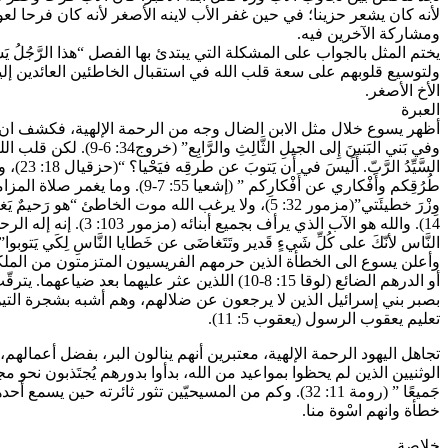
لأنه كان يشعر حزينا؛ في حين غفر الأب لاينه الأصغر لأنه كان فرحا لعو
ومشاركة الآخرين فيه.
ولتوسيع قلوبهم على سعة قلب الله في استقبال الخاطئين العائدين إليه، 
الأخ الأصغر.
العبرة
أظهر يسوع خلال مثل الابن الضال وجه من الرحمة الإلهية، فكشف ان الله الاب هو إله
السَّي
طُرُقِكم وأَفْكاري عن أَفْكارِكم
النَّاس لأنّكَ على كُلِّ شَيءٍ قَدير وتَتَغاضَى عن خَطايا النَّاسِ لِكَي يَتوبوا” (حك
تعليم يعقوب الرسول (يعقوب 5: 11).
تجاهل اليهود الرحمة الإلهية، معتبرين أنهم ينالون البر، بفضل أعماله
الوثنيين الذين لم يحظوا بمواعيد من الله، بدأوا بدورهم يُجتَذبون نحو مجال 
جَميعًا ” (رومة 11: 32). وكم من المسيحيّين تثور ثا
خطأة وانهم اسْوة منا.
خلاصة