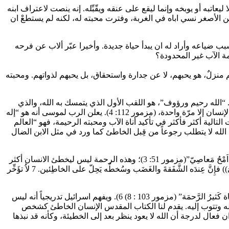
عاتبه أو يوبخه وإنما ليقع على عنقه ويقّبِّله. إنه ينصت لاعتراف ابنه
لابن الأصغر نسي اباه في الغربة، وفترت محبته له، لكنه لم يستطعْ ان
 ضياعه وأراد له ان يبدأ حياة جديدة. وأخيرا عبّر ألاب عن فرحه
حمة الآب غير المحدودة؟
 منزلٌ، هو يحبهم، لا عن جدارة واستحقاق، بل يحبهم لذواتهم. ومحبته
منا يسوع من هذه المثل ان الله هو أب (مزمور 103: 13). اب يصفح ويرحم (اشعيا 55: 7، دانيال 9: 9). هي صفة مخصصة لله (مزمور 78: 38). “الله رحيم ورؤوف”، هو اللقب الأول الذي يتمسك به الله، والذي
سيعترف له به، بعد الخروج (64: 6)، في كل من التثنية (4: 31)، والمزامير (86: 5 1، 103)، والأنبياء (يوئيل 2: 13)، وصفة “رحيم ” لم تطبق على الإنسان إلا مرّة واحدة، (مزمور 112: 4). يعلن الرب لموسى أنه هو “إله
يحفظ الرحمة لألوف، ويغفر الذنب والمعصية والخطيئة”. (خروج 34: 6 -7). وسوف تلحّ النبوات التالية أكثر فأكثر في تأكيد أناة الآب ومحبته الرحيمة، فهو “العالم
نا” (مزمور 103: 8). لكن لا يجوز التفكير في ان صفح من قِبل الله لا يتطلب رجوعاً من قِبل الخاطئ كما ورد في مثل الابن الضال
وكل خاطئ يستطيع أن يعتمد على رحمة الله المذهلة وغير المحدودة كما جاء في سفر المزامير “رحَمْني يا أَللهُ بِحَسَبِ رَحمَتِكَ وبِكَثرَةِ رأفَتِكَ اَمْحُ مَعاصِيّ”(مزمور 51: 3)؛ وهذه الرحمة ليس ليخطئ الانسان أكثر
كما جاء في تعليم يشوع بن سيراخ “لا تَكُنْ واثِقًا مِن نَيلِ الغُفْران حَتَّى تَزيدَ خَطيئَةً على خَطيئَة. 6 ولا تَقُلْ: ((رَحمَتُه عَظيمة فيَغفِرُ كَثرَةَ خَطايايَ)) فإِنَّ عِندَه الشَّفَقةَ والغَضَب وسُخطُه يَحِلّ على الخاطِئين. 7 لاُ تؤَخِّر
ولكنّ هذه الرحمة الالهية ليست ضعفاً، بل دعوة إلى التوبة: “: ((توبوا عن طُرُقكُمُ السًّيئة ” (2 ملوك 13: 17) فان “الرَّبُّ رؤوفٌ رَحيم طَويلُ الأَناة كَثيرُ الرَّحمَة” (مزمور 103 : 8) 6). ويفهم اسرائيل تدريجياً أنه ليس
 الله وتتوب إليه. يقدم لنا الكتاب المقدس الإنسان الخاطئ كشخص
ه كما جاء في تشفع موسى لشعبه “اغفِرْ إِثْمَ هذا الشَّعبِ بِحَسَبِ عَظيمِ رَحمَتِكَ” (عدد 14: 19). وهذا الغفران فعال لدرجة أن الله لا يعود ينظر بعد إلى الخطيئة، وكأنه قد نبذها