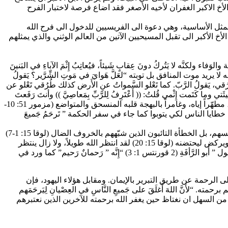
لأخ الاكبر الغفران لأخيه الأصغر فقد اضاع فرصة لاختبار الفرح
َجُلُ يَستَقبِلُ الخاطِئينَ ويَأكُلُ مَعَهم!” (لوقا 15: 1-2)، ويلقي ضوءاً على عبرة المثل الأساسية، وهي دعوة الى الفريسيين للدخول الى فرح الله
خ الأكبر الى تقبل المسيحيين الآتين من العالم الوثني والذي يمثلهم
ولكنَّه لا يَتُركُ دونَ عِقابٍ شَيئاً، فيُعاتِبُ إِثْمَ الآباءِ في البَنينَ
 الجيلِ الثَّالِثِ والرَّابِع” (خروج34: 6-9). لكن قلب الله ليس كقلب الإنسان، والقدوس لا يحب أن يهلك (هوشع 11: 8-9). إن الله لا يريد موت المنافق بل توبته “لعَلَّ هَوايَ في مَوتِ الشِّرَّير؟ يَقولُ
ي لَيسَت أَفْكارَكم ولا طرقُكم طُرُقي، يَقولُ الرَّبّ. كما تَعْلو السَّمواتُ عنِ الأَرض كذلك طُرُقي تَعْلو عن
حتُكَ خَطيئَتي وما كَتَمت إِثْمي قُلتُ: (( أَعْتَرِفُ لِلرَّبِّ بِمَعاصِيَّ )) وأنتَ رَفَعتَ
وِزْرَ خطيئَتي”(مزمور 32: 5)، ولا يرغب الله موت الخاطئ “هو رَحيمٌ يَغفِرُ الإِثمَ ولا يُهلِك” (مزمور 78: 38)، أو أن يحتقره، فإنه يخلقه خلقاً جديداً، مطهّراً إياه، وغامراً بالبهجة قلبه المنسحق والمتواضع (مزمور 51: 10-
ئه (مزمور 103: 3). إنه إله الرحمة (دانيال 9: 9)، ويقدم غفرانه لجميع الناس (يونان 3: 10). ويتغاضى عن خطايا الناس لكي يتوبوا كما جاء في سفر الحكمة ” تَرحَمُ جَميعَ
وأعلن يسوع الى الخطأة الذين حرمهم الفريسيون المتزمتون من الملكوت بشارة الرحمة الالهية. ويُسرّ قلب الله، لا لهؤلاء الأبرار في أعين أنفسهم، بل الخطأة التائبون الذين شبّههم بالخروف الضال (لوقا 15: 1-7)
أو الدرهم الضائع (لوقا 15: 8-10) اللذين عثر عليهما بعد ضياعهما. يترقّب الأب بشوق جزيل عودة ابنه الضال، وإذ يراه من بعيد تتحرك عواطفه ويركض ليحتضنه (لوقا 15: 20) لقد انتظر الله طويلاً، ولا زال ينتظر
بصبر بني إسرائيل الذين لا يرجعون عن ضلالهم، وهم أشبه بشجرة التين التي لا تثمر (13: 6-9). الله حقاً هو “أبو المراحم” كما يلقبه بولس الرسول ” أَبو الرَّأفَةِ (2 قورنتس 1: 3) “إِنَّه ” رَحمانٌ رَحيم” كما ورد في
ى الرحمة عن طريق التبرير بالإيمان. ومقابل هؤلاء اليهود، فإن
“لأَنَّ اللهَ أَغلَقَ على جَميعِ النَّاسِ في العِصْيانِ لِيَرحَمَهم
حيّين؟ من السهل ان نغتاظ حين يغفر الله برحمته للآخرين الذين نعتبرهم