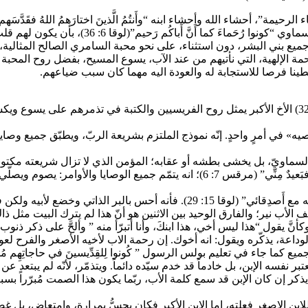
حشاء الله وأحشاء ابنه “وأَنتُمُ الَّذينَ اختارَهمُ اللهُ فقَدَّسَهم وأَحبَّه
والصَّبْر”(قولسي 3: 12). فإن على أبناء الله جميع
 هذا كانَ مَيتاً فعاش، وكانَ ضالاًّ فوُجِد”(لوقا 15: 31)، أي نحو جميع بني البشر، دون استثناء، على ن
عطينا فرصا للاستجابة له والعودة اليه مهما كان سبب ضياعهم.
 يعصيه» في أمرٍ واحدٍ. إنّه نموذج الملتزم بشريعة الربّ، ويطبّق جميع وص
يه السماويّ، بل يخشى بطشه أو عقابه؛ المؤمن الذي لا تزال شريعته مكتوب
بعيدٌ عنه. كما وَرَدَ في الكِتاب: ((هذا الشَّعبُ يُكَرِمُني بِشَفَتَيه وأَمَّا قَلبُه فبَعيدٌ
ويبيّن حواره مع ابيه أنّه ليس سعيدًا: ” فما أَعطَيتَني جَدْياً واحِداً لأَتَنعَّمَ به 
الأب نير؛ والفارق الوحيد بين الاثنين هو أنّ هذا لم يترك البيت مثل ذا
”. وكأنَّ يقول “هذا ليس أخي، هذا ابنكَ، وأنا أتبرّأ منه ” وألحَّ على ذكر
ا جاء في تعليم بولس الرسول ” كُونوا لِلقِدِّيسينَ في حاجاتِهِم مُشارِكين
يعتبر نفسه الإبن، بل خادماً قد خدم سيّده دائماً. ويتذمّر، لأنّه لم يبتعد 
ذكر إن كان الإبن قد سمع كلمة الأب، ربّما يكون هذا الصمت مُبرّراً بسبب 
لابن الاصغر فعلته، اما الابن الأكبر فكان يحسُّ بمرارة، وامتعاض، بل