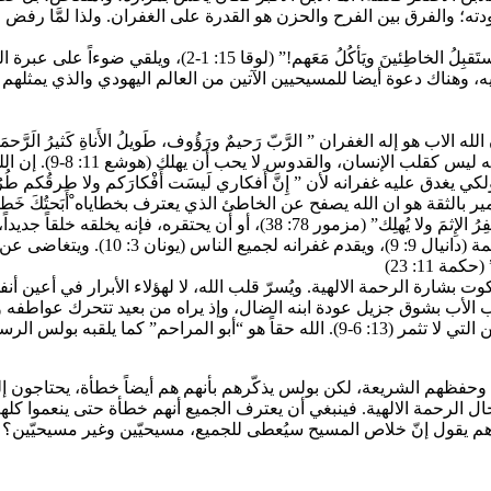
دته؛ والفرق بين الفرح والحزن هو القدرة على الغفران. ولذا لمَّا رفض ا
يختم المثل بالجواب على المشكلة التي يبتدئ بها الفصل “هذا الرّ
وهناك دعوة أيضا للمسيحيين الآتين من العالم اليهودي والذي يمثلهم الأ
 الغفران ” الرَّبّ رَحيمٌ ورَؤُوف، طَويلُ الأَناةِ كَثيرُ الَرَّحمَة والوَفاء 
وفي بَني البَنينَ إِلى
ِّدُ الرَّبّ. أَلَيسَ في أَن يَتوبَ عن طرقِه فيَحْيا؟ “(حزقيال 18: 23)، ولكي يغدق عليه غفرانه لأن ” إِنَّ أَفكار
 ” (إشعيا 55: 7-9). وما يغمر صلاة المزامير بالثقة هو ان الله يصفح عن الخاطئ الذي يعترف بخطاياه ْأَبَ
14). والله هو الآب الذي يرأف بجميع أبنا
مة 11: 23)
م، وحفظهم الشريعة، لكن بولس يذكّرهم بأنهم هم أيضاً خطأة، يحتاجون إل
الرحمة الالهية. فينبغي أن يعترف الجميع أنهم خطأة حتى ينعموا كلهم برحمته. 
ئرته حين يسمع أحدهم يقول إنّ خلاص المسيح سيُعطى للجميع، مسيحيّين وغير مسي