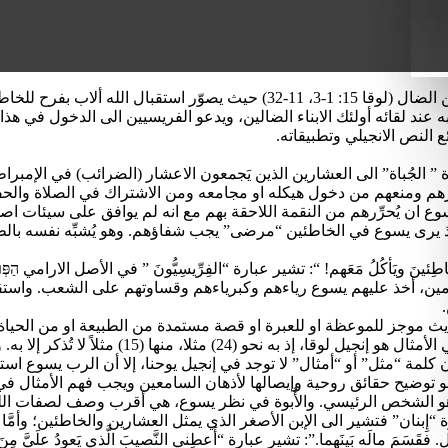
يصف لوقا الإنجيلي ثلاثة أمثال عن الرحمة للخاطئين، وأبرزها مثل الابن الضال (
ند لقائه أولئك الابناء الضالين، ويدعو الفريسيين الى الدخول في هذا ا
 النص الانجيلي وتطبيقاته.
”: تشير عبارة ” الجُباة” الى العشارين الذين يَجمعون الاعشار (الضرائب) في 
صَديق الخاطئين كي يدعوهم الى التوبة ويخلّصهم (لوقا 5: 32)؛ إذ يرى يسوع في الخاطئين “مرضى” يجب شفاؤهم. و
َقبِلُ الخاطِئينَ ويَأكُلُ مَعَهم! “: تشير عبارة “الفِرِّيسِيُّونَ ” في الأصل الارام
 أخذ عليهم يسوع رياءهم وكبرياءهم وقساوتهم على الشعب. واستقبال يس
هم هذا المَثَلَ قال” : تشير عبارة “المثل” παραβολή الى حديث موجز للموعظة او للعبرة او قصة مستم
 (2) فقط لا يوجدان إلا به. ومع أن كلمة “مثل” أو “أمثال” لا توجد في إنجيل يوحنا، إلا
و توضيح حقائق روحية وإيصالها لأذهان السامعين ويجب فهم الأمثال في
وهو الشخص الرئيسي. والأُبوة في نظر يسوع، هي أقرب وصف لصفات الله. ومنه
مِنَ المال. فقَسَمَ مالَه بَينَهما.”: تشير عبارة “أَعطِني النَّصيبَ الَّذي يَعود