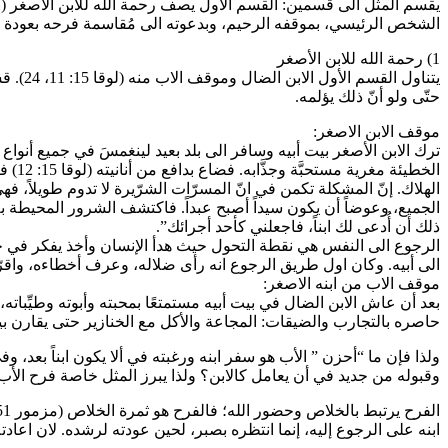
الشخص الرئيسي، بموقفه الرحيم، وبدعوته الى مُقاسمة فرحه بعودة أب
1) رحمة الله للابن الأصغر
يتناول
حتّى ولو أنّ ذلك يؤلمه.
موقف الابن الاصغر:
ترك الابن الأصغر بيت أبيه وسافر الى بلد بعيد لينغمسَ في جميع أنوا
الخط
الهلاك. إنّ المشكلة تكمن في انّ المسرّات الشرّيرة لا تدوم طويلاً، فهي
الجميع، وعوضاً أن يكون سيداً أصبح عبداً. فاكتشف الشرور المحيطة به:
ذلك أن أُدعى لك ابناً، فاجعلني كأحد أجرائك”.
الرجوع الى النفس هي نقطة التحول حيث هدأ الإنسان وأخذ يفكر في حاله
الى أبيه. وكان اول طريق الرجوع انه رأى ضلاله، وعرف أخطاءه، واقرّ 
موقف الاب من ابنه الاصغر:
بعد أن عاش الابن الضال في بيت أبيه مستمتعًا بمحبته وأبوته وطيِّباته
حاصره بالتجارب والضيقات: المجاعة والأكل مع الخنازير حتى يقارن بين
ولذا فإن ما “أحزن ” الأب هو سفر ابنه ورغبته في ألا يكون ابناً بعد، وفي
وقبوله من جديد في أن يعامل كالابن؟ ولذا يبرز المثل خاصة فرح الأب
ابنه على الرجوع إليه، إنما انتظره بصبر، لحين عودته لرشده. لان اعادته