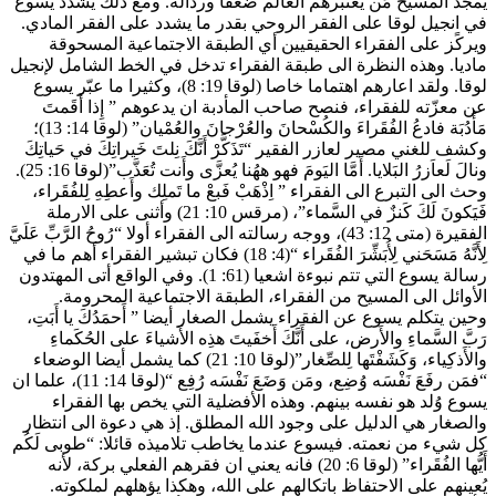
يُمجِّد المسيحُ مَن يعتبرهم العالم ضعفاً ورذالة. ومع ذلك يشدّد يسوع
في انجيل لوقا على الفقر الروحي بقدر ما يشدد على الفقر المادي.
ويركًز على الفقراء الحقيقيين أي الطبقة الاجتماعية المسحوقة
ماديا. وهذه النظرة الى طبقة الفقراء تدخل في الخط الشامل لإنجيل
لوقا. ولقد اعارهم اهتماما خاصا (لوقا 19: 8)، وكثيرا ما عبّر يسوع
عن معزّته للفقراء، فنصح صاحب المأدبة ان يدعوهم ” إِذا أَقَمتَ
مَأَدُبَة فادعُ الفُقَراءَ والكُسْحانَ والعُرْجانَ والعُمْيان” (لوقا 14: 13)؛
وكشف للغني مصير لعازر الفقير “تَذَكَّرْ أَنَّكَ نِلتَ خَيراتِكَ في حَياتِكَ
ونالَ لَعاَزرُ البَلايا. أَمَّا اليَومَ فهو ههُنا يُعزَّى وأَنت تُعَذَّب”(لوقا 16: 25).
وحث الى التبرع الى الفقراء ” اِذْهَبْ فَبعْ ما تَملِك وأَعطِهِ لِلفُقَراء،
فَيَكونَ لَكَ كَنزٌ في السَّماء”، (مرقس 10: 21) وأثنى على الارملة
الفقيرة (متى 12: 43)، ووجه رسالته الى الفقراء أولا “رُوحُ الرَّبِّ عَلَيَّ
لِأَنَّهُ مَسَحَني لِأُبَشِّرَ الفُقَراء “(4: 18) فكان تبشير الفقراء أهم ما في
رسالة يسوع التي تتم نبوءة اشعيا (61: 1). وفي الواقع أتى المهتدون
الأوائل الى المسيح من الفقراء، الطبقة الاجتماعية المحرومة.
وحين يتكلم يسوع عن الفقراء يشمل الصغار أيضا ” أَحمَدُكَ يا أَبَتِ،
رَبَّ السَّماءِ والأَرض، على أَنَّكَ أَخفَيتَ هذِه الأَشياءَ على الحُكَماءِ
والأَذكِياء، وَكَشَفْتَها لِلصِّغار”(لوقا 10: 21) كما يشمل أيضا الوضعاء
“فمَن رفَعَ نَفْسَه وُضِع، ومَن وَضَعَ نَفْسَه رُفِع “(لوقا 14: 11)، علما ان
يسوع وُلد هو نفسه بينهم. وهذه الأفضلية التي يخص بها الفقراء
والصغار هي الدليل على وجود الله المطلق. إذ هي دعوة الى انتظار
كل شيء من نعمته. فيسوع عندما يخاطب تلاميذه قائلا: “طوبى لَكُم
أَيُّها الفُقَراء” (لوقا 6: 20) فانه يعني ان فقرهم الفعلي بركة، لأنه
يُعينهم على الاحتفاظ باتكالهم على الله، وهكذا يؤهلهم لملكوته.