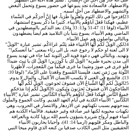
والاضطهاد. فالسعادة تجد ينبوعها في حضور يسوع وتحمل البغض
والتشهير والاضطهاد من أجل اسمه.
23اِفرَحوا في ذلك اليَومِ واهتُّزوا طَرَباً، فها إِنَّ أَجرَكُم في السَّماءِ
عظيم، فهكذا فَعَلَ آباؤهُم بِالأَنبِياء. كثيرا ما ذكّر يسوع استشهاد
الأنبياء (لوقا 11: 47-51 و13: 33 و34). بعد التذكير بالمضطهدين في
الماضي وهم الأنبياء، يسوع يتنبأ بان التلاميذ هم ايضاً يضطهدون
وبالتالي يواصلون هم عمل الأنبياء.
24لكِنِ الوَيلُ لَكُم أَيُّها الأَغنِياء فقَد نِلتُم عَزاءَكُم. تشير عبارة “الوَيلُ”
لا الى لعنة او حكم لا رجوع عنه، بل الى رثاء بمعنى “ما أتعسكم!”
وتهديد. وبالتالي فهي دعوة قوية الى التوبة كما جاء في تهديد يسوع
الى مدن بحيرة طبرية” الوَيلُ لكِ يا كُورَزِين! الوَيلُ لكِ يا بَيتَ صَيدا!
فلَو جَرى في صورَ وصَيدا ما جَرى فيكُما مِنَ المُعجِزات، لَأَظهَرتا
التَّوبَةَ مِن زَمَنٍ بَعيد، فلَبِستا المُسوحَ وقَعَدتا على الرَّماد” (لوقا 10:
13). فالشبع في الغنى لا يكسب الانسان الاّ المال، والمال لا يدوم.
25الوَيلُ لَكم أَيُّها الشِّباعُ الآن فسَوفَ تَجوعون. الوَيلُ لَكُم أَيُّها
الضَّاحِكونَ الآن فسَوفَ تَحزَنونَ وتَبكون. 26الوَيلُ لَكُم إِذا مَدَحَكم
جَميعُ النَّاس فَهكذا فَعَلَ آباؤُهم بِالأَنبِياءِ الكَذَّابين. تشير عبارة “ِالأَنبِياءِ
الكَذَّابين” الأنبياء الكذبة في أيام العهد القديم. وكانت الجموع والملوك
يمدحونهم بسبب تكهناتهم عن الازدهار والانتصار في الحروب، وهي
تكهنات محبوبة لكنها غير صادقة وغير حقيقية. فالأنبياء الكذبة هم
انبياء فيهم أرواح شريرة يتنبؤون باسم الله برؤيا كاذبة وبالعرافة
والباطل ومكر قلوبهم (ارميا 14: 41)، وأحيانا يحاربون الأنبياء
الحقيقيين مثل النبي الكاذب صدقيا بن كنعه الذي قاوم ميخا النبي