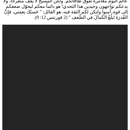
عالم اليوم مغامرة تفوق طاقاتكم. ولكن المسيح لا يقف متفرجاً، ولا
يدعكم تواجهون وحيدين هذا التحدي! هو دائماً معكم ليحوّل ضعفكم
إلى قوة. آمنوا ولتكن لكم الثقة فيه، هو القائل: ” حَسبُكَ نِعمَتي، فإِنَّ
القُدرَةَ تَبلُغُ الكَمالَ في الضُّعف ” (2 قورنتس 12: 9).