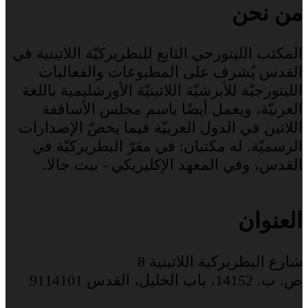
من نحن
المكتب الليتورجي التابع للبطريركيّة اللاتينية في
القدس يُشرف على المطبوعات والفعاليات
الليتورجيّة للأبرشيّة اللاتينيّة الأورشليمية باللغة
العربيّة، ويعمل أيضًا باسم مجلس الأساقفة
اللاتين في الدول العربيّة فيما يخصّ الإصدارات
الرسميّة. له مكتبان: في مقرّ البطريركيّة في
القدس، وفي المعهد الإكليريكي - بيت جالا.
العنوان
شارع البطريركية اللاتينية 8
ص. ب. 14152، باب الخليل، القدس 9114101