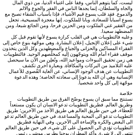
ليست، كما يتوهم الناس، وقفا على اغنياء الدنيا، من ذوي المال
والجاه والسلطان، إنما يجدها الناس في الفقر والجوع والالم
والدموع. فقد قلب يسوع قيم الأشياء، فإذا بأسباب الشقاء تصبح مع
يسوع اسباباً للسعادة، وبابا للملكوت. إنها معجزة المسيحية، تجعل
من الفقير غني الملكوت ومن الحزين فرحا، ومن الجائع شبعا، ومن
المضطهد سعيدا.
وعليه فالتطويبات هي في القلب كرازة يسوع لأنها تقوم قبل كل
شيء على إعلان الإنجيل، إعلان البشارة. وهي موجّهة بنوع خاص إلى
الفقراء المساكين والحزانى والجياع والمضطهدين وكل الذين يتخذون
موقف فقراء أمام الله ويتوجّهون إليه كمخلّصهم الوحيد. فالتطويبات
هي زمن تحقيق النبوءات ومواعيد الله، وتُعلِن من الآن ما سيحصل
عليه التلاميذ من البركات والمكافأة. وبعبارة أخرى تكشف
التطويبات عن هدف الوجود الإنساني، عن الغاية القُصوى للأعمال
الإنسانية وهي أن الله يدعونا إلى سعادته الخاصة؛ وهذه الدعوة
موجّهة إلى كل واحد شخصياً.
خلاصة
نستنتج مما سبق ان يسوع يوضّح الفرق بين طريق التطويبات
وطريق العالم. فطريق التطويبات تدعو الانسان ان يكون مستعداً
للعطاء، في حين طريق العالم هي طريق الأخذ من الآخرين؛ طريق
التطويبات تدعو الى المحبة والمساعدة، في حين طريق العالم تدعو
الى البغض والكره والإساءة الى الآخرين. وفي النهاية فطريق
التطويبات تؤدي الى الحصول على كل شيء، في حين طريق العالم
تنتهي الى لا شيء. وأكد المطران يوحنا بطرس موشي، رئيس