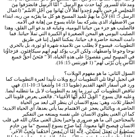
ومدعاة للسرور كما حدث مع الرسل ” أَمَّا الرسل فانصَرَفوا مِنَ
المَجلِسِ فَرِحين بِأَنَّهم وُجِدوا أَهلاً لأَن يُهانوا مِن أَجْلِ الاسْم” (اعمال
الرسل 5: 41) لأنَّ ما يهمّ تلميذ المسيح هو كل ما يقرّبه من ربه، ابتداء
من الاضطهاد الذي يشركه بما عاناه يسوع من إهانة في آلامه.
فالصليب هو جزء من حياتنا اليومية، وغيابه قد يدعو الى القلق، وهذا
الصليب اليومي هو المحن الصغيرة او الكبيرة التي تملأ حياتنا. فما
دامت المحنة حاضرة ف حياتنا، يمكننا القول إننا في طريق
التطويبات. فيسوع لا يطلب من تلاميذه شهرة او ثورة، بل بالحري
نوحا وجوعا واضطهاد، ولكن الرب يؤكد لهم انهم سيكافئون. فرَجاؤُنا
في المسيحِ ليس مَقصورًا على هذهِ الحَياة، الاّ ” فنَحنُ أَحقُّ جَميعِ
النَّاسِ بِأَن يُرْثى لَهم” (1 قورنتس 15: 16).
السؤل الثاني: ما هو مفهوم الويلات؟
في انجيل لوقا تلي التطويبات أربع ويلات تأييدا لعبرة التطويبات كما
ورد في أسفار العهد القديم (طوبيا 13: 14 وأشعيا 3: 10-11). فهي
تناقض التطويبات كي تبرز ما تعد به التطويبات لا بل ما تتطلبه أيضا.
وعليه قال يسوع ” الوَيلُ لَكُم أَيُّها الأَغنِياء”. فالغنى يعرض قلوبنا الى
أخطار ثلاث، وهي: يمنع الانسان ان ينظر الى ابعد من الحياة
الحاضرة، وبالتالي يعجز عن الاهتمام بما يأتي بعدها، أي الحياة الابدية؛
كما ان الغنى يطوي الانسان على نفسه ويمنعه من التفكير
بالمحتاجين الى ما هو ضروري وأخيرا يحتل الغنى مكان الله في قلب
الانسان فيصبح الها معبوداً. كما صرّح يسوع المسيح “ما مِن خادِمٍ
يَستَطيعُ أَن يَعمَلَ لِسَيِّدَيْن، لِأَنَّه إِمَّا أَن يُبغِضَ أَحَدَهُما ويُحِبَّ الآخَر،