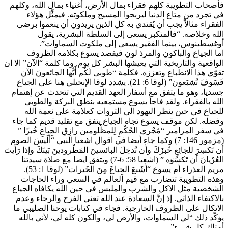
فأصحاب التطويبة كلهم فقراء بمال الأرض، أغنياء بمال الله، وكلهم
في تجرد من متاع الدنيا ليربحوا المسيح وملكوته. فيمثِّل هؤلاء
الفقراء مثالاً يجب أن يُقتدي به كل الذين يريدون أن ينعموا برضى
الله وخلاصه. “فالمتكبر يسعى إلى السلطة البشرية، يقول
أوغسطينوس، بينما الفقير يسعى إلى ملكوت السماوات”.
اما الجياع والباكون والمرذ لون فيقصد يسوع بكلامه الظروف
الواقعية والتاريخية التي يعيشها البشر كل يوم. وما كلمة “الآن” الا ان
تقوّي هذا الانطباع وتعززه. فكلمة “طوبى لَكُم أَيُّها الجائعونَ الآن
فَسَوفَ تُشبَعون” (لوقا 6: 21). يشدد لوقا الإنجيلي هنا على الجياع
جسديا، وهو ما يتفق مع أسفار العهد القديم التي تتحدث عن إهتمام
الله بالفقراء. ولقد فاجأ يسوع مستمعيه بنطق البركة والطوبى
للجياع في حين ينظر اليهود الى الثروات كعلامة على نعمة الله
وفضله. لكن موقف يسوع تجاه الجياع يتفق مع تقليد قديم كما جاء
في سفر المزامير “مُجْري الحُكْمِ لِلمظْلومين رازِقِ الجِياعِ خُبزًا ”
(مزمور 146: 7) وكما جاء أيضا في اقوال اشعيا النبي “أَلَيسَ الصوم
أَن تَكسِرَ للجائِعِ خُبزَكَ وأَن تُدخِلَ البائسينَ المَطْرودينَ بَيتَكَ وإذا رَأَيتَ
العُرْيانَ أن تَكسُوَه ” (اشعيا 58: 6-7) ويتفق ايضا مع صلاة سيدتنا
مريم العذراء أم يسوع “أَشَبعَ الجِياعَ مِنَ الخَيرات” (لوقا 1: 53).
وهذه التطويبة تتضارب مع قيم العالم في السعي وراء الحاجات
الشخصية مثل الاكل والشرب والملبس في حين الله يكافاه الجياع
بالاكتفاء الذاتي. إذ إنَّ السعادة عند الله تعني الفرح والرجاء وعدم
الاتكال على الظروف الخارجية. فجاء في كتابات يوحنا الصليبي ما
يؤكّد ذلك “لي السماوات، والأرض لي، والكون كله لي، لأني بالله
أمتلك كل شيء”.