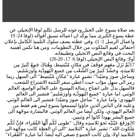
بعد صلاة يسوع على الجيل ودعوته للرسل تكلم لوقا الإنجيلي عن
عظة يسوع الكبرى مما يوكّد ان اعماله تسبق أقواله (لوقا 24: 19
واعمال الرسل 1: 1). وفي عظته يصف سلوك التلميذ الكامل بإعلان
احتفالي لقيم الملكوت من خلال التطويبات. ومن هنا تكمن اهمية
البحث في وقائع النص الانجيلي وتطبيقاته.
أولا: وقائع النص الإنجيلي (لوقا 6: 17، 20-26)
17ثُمَّ نَزَلَ معَهم فوَقَفَ في مَكانٍ مُنْبَسِط، وهُناكَ جَمعٌ كَثيرٌ مِن
تَلاميذهِ، وحَشْدٌ كَبيرٌ مِنَ الشَّعْب مِن جَميعِ اليَهودَّية وأُورَشَليم،
وساحِلِ صورَ وصَيْدا”: تشير عبارة “مَكانٍ مُنْبَسِط” الى السهل ربما
رمز الى سهل مؤاب حيث أُعطي سفر التثنية الاشتراع للشعب.
فالسهل يدلُّ على انفتاح رسالة المسيح على العالم الواسع، العالم
الوثني. اما عبارة “جَميعِ اليَهودَّية وأُورَشَليم” فتشير الى العالم
اليهودي؛ واما عبارة ” ساحِلِ صورَ وصَيْدا: فتشير الى العالم الوثني.
وعليه فان الناس الذين جاؤوا ليسمعوا يسوع ليس هم فقط من
العالم اليهودي، ولكن أيضا من العالم الوثني. فالبشارة موجّهة الى
جميع البشر يهودا كانوا أم وثنيين.
20وَرَفَعَ عَيْنَيْه نَحوَ تَلاميذِه وقال: “طوبى لَكُم أَيُّها الفُقَراء، فإِنَّ لَكُم
مَلَكوتَ الله”: تشير عبارة “َالتلاميذ “الى ان العظة كانت موجّهة الى
التلاميذ اولا، وإن كانت الجموع تصغي اليه أيضا. أما عبارة “الفُقَراء”