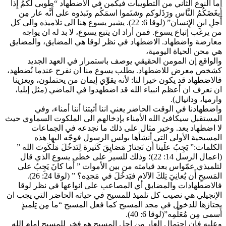
اما النوع الثاني من التطويبات فيكمن في الاضطهاد “طوبى لَكمُ إِذا
أَبغَضَكُمُ النَّاس ورَذَلوكم وشتَموا اسمَكُم ونَبذوه على أَنَّه عار مِن
أَجلِ ابنِ الإِنسان” (لوقا 6: 22). يشير يسوع هنا الى تلاميذه والى كل
من يرغب إتباع يسوع. فمن أراد ان يتبع يسوع، لا بد له ان يواجه
معارضة واضطهاد. الاضطهاد في نظر لوقا هي المضايق، والمضايق
هي محن الحياة اليومية،
والواقع إن المومن الحقيقي يوصف باستمرار في العهد الجديد
كشخص معرض للاضطهاد. يطلب يسوع منا ان نفرح عندما نُضطهد،
فالاضطهاد قد يكون خيرا لنا: لأنه يقوِّي إيمان من يحتملون، ويعزينا
ان نعرف ان أعظم انبياء الله قد اضطهدوا في الماضي (مثل إيليا،
وارميا، ودانيال).
واضطهادنا في الوقت الحاضر يعني اننا أثبتنا أننا أمناء، وفي
المستقبل سيكافئ الله الأمناء بإدخالهم الى الملكوت السماوي حيث
لا اضطهاد بعد. وخير مثال على ذلك ما نجدعه في الجماعات
المسيحية الأولى التي أنشأها بولس الرسول فوجّه اليها هذه
الكلمات:” يَجِبُ علَينا أَن نَجتازَ مَضايِقَ كَثيرة لِنَدخُلَ مَلَكَوتَ الله ”
(اعمال الرسل 14: 22)؛ وذلك للسير على خطى يسوع الذي قال
لتلميذي عمّواس بعد قيامته من بين الأموات ” أَما كانَ يَجِبُ على
المَسيحِ أَن يُعانِيَ تِلكَ الآلام فيَدخُلَ في مَجدِه؟ ” (لوقا 24: 26).
فالاضطهادات والمضايق أي المصاعب على انواعها في نظر لوقا
الإنجيلي هي نصيب كل تلميذ للمسيح في حياته الحاضر التي يجب ان
يجتازها للدخول في مجد المسيح كما فعل المسيح “ما مِن تِلميذٍ
أَسمى مِن مُعَلِّمِه”(لوقا 6: 40).
وعليه فإن احتمال العار من اجل المسيح هو فخر للمسيح امام الله