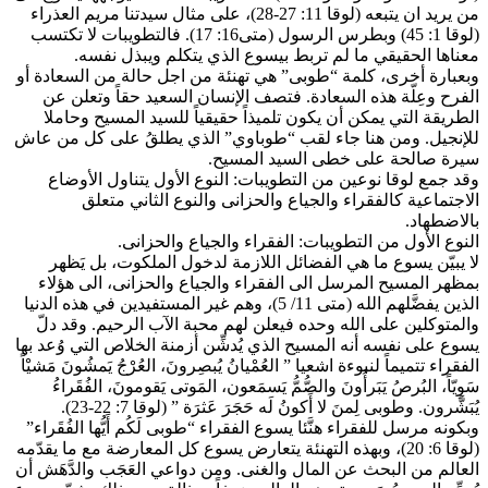
من يريد ان يتبعه (لوقا 11: 27-28)، على مثال سيدتنا مريم العذراء
(لوقا 1: 45) وبطرس الرسول (متى16: 17). فالتطويبات لا تكتسب
معناها الحقيقي ما لم تربط بيسوع الذي يتكلم ويبذل نفسه.
وبعبارة أخرى، كلمة “طوبى” هي تهنئة من اجل حالة من السعادة أو
الفرح وعِلّة هذه السعادة. فتصف الإنسان السعيد حقاً وتعلن عن
الطريقة التي يمكن أن يكون تلميذاً حقيقياً للسيد المسيح وحاملا
للإنجيل. ومن هنا جاء لقب “طوباوي” الذي يطلقُ على كل من عاش
سيرة صالحة على خطى السيد المسيح.
وقد جمع لوقا نوعين من التطويبات: النوع الأول يتناول الأوضاع
الاجتماعية كالفقراء والجياع والحزانى والنوع الثاني متعلق
بالاضطهاد.
النوع الأول من التطويبات: الفقراء والجياع والحزانى.
لا يبيّن يسوع ما هي الفضائل اللازمة لدخول الملكوت، بل يَظهر
بمظهر المسيح المرسل الى الفقراء والجياع والحزانى، الى هؤلاء
الذين يفضَّلهم الله (متى 11/ 5)، وهم غير المستفيدين في هذه الدنيا
والمتوكلين على الله وحده فيعلن لهم محبة الآب الرحيم. وقد دلّ
يسوع على نفسه أنه المسيح الذي يُدشِّن أزمنة الخلاص التي وُعد بها
الفقراء تتميماً لنبوءة اشعيا ” العُمْيانُ يُبصِرونَ، العُرْجُ يَمشُونَ مَشيْاً
سَوِيّاً، البُرصُ يَبَرأُونَ والصُّمُّ يَسمَعون، المَوتى يَقومونَ، الفُقَراءُ
يُبَشَّرون. وطوبى لِمنَ لا أَكونُ لَه حَجَرَ عَثرَة ” (لوقا 7: 22-23).
وبكونه مرسل للفقراء هنَّئا يسوع الفقراء “طوبى لَكُم أَيُّها الفُقَراء”
(لوقا 6: 20)، وبهذه التهنئة يتعارض يسوع كل المعارضة مع ما يقدّمه
العالم من البحث عن المال والغنى. ومن دواعي العَجَب والدَّهَش أن