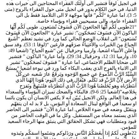
في انجيل لوقا فتشير الى أولئك الفقراء المحتاجين الى خيرات هذه
الدنيا، في حين الكلام يدور في انجيل متى حول الفقراء بالروح (متى
5: 3). اما عبارة “لَكُم” فأنها موجّهة لا الى التلاميذ فقط بل الى
الفقراء عامة، والى مسيحيين فقراء وبؤساء خاصة.
“21طوبى لَكُم أَيُّها الجائعونَ الآن فَسَوفَ تُشبَعون. طوبى لَكُم أَيُّها
الباكونَ الآن فسَوفَ تَضحَكون”: تشير عبارة “الجائعونَ الآن فَسَوفَ
تُشبَعون” الى انقلاب الوضع الحالي كما ورد في نشيد تعظم “أَشَبعَ
الجِياعَ مِنَ الخَيرات والأَغنِياءُ صرَفَهم فارِغين “(لوقا 1: 53). وقد سبق
وأعلن الأنبياء اشعيا، وارميا وحزقيال عن “شبع الجياع” (اشعيا 49:
10، وارميا 31: 12، وحزقيال 34: 29). وأما عبارة” الباكون ” فتشير
الى ضحايا الظلم الاجتماعي. اما عبارة ” فسَوفَ تَضحَكون” تشير
الى الانباء بالفرح الذي يعقب البكاء كما ورد في نبوءة اشعيا “يمسَحُ
السَّيِّدُ الرَّبُّ الدُّموعَ عن جَميعِ الوُجوه ويَرفَعُ عارَ شَعبه عن كُلِّ
الأَرض لِأَنَّ الرَّبَّ قد تَكَلَّم. فيُقال في ذلك اليَوم: هُوَذا إِلهُنا الَّذي
آنتَظَرْناه وهو يُخَلِّصُنا هُوَذا الرَّبُّ الَّذي آنتَظَرْناه فلنَبتَهِجْ ونَفرَح
بِخَلاصِه”(اشعيا 25: 6-9). فالبكاء والضحك تميزان البؤساء والسعداء
في هذا العالم. ولكن الانجيل يُبيّن انه لا يكفي الانسان أن يكون بائسا
او سعيداً في الواقع لينال السعادة أو البؤس، بل لا بد له ان يتفهّم
ويتقبّل وضعه في ضوء الخلاص. اما عبارة الآن” فتشير الى الحاضر
الذي يستمد معناه من المستقبل. وكل ما في الوقت الحاضر من
قيود ومتطلبات فهي تشكل الحقائق التي ينبثق منها الرجاء السعيد
للمؤمن.
22طوبى لَكمُ إِذا أَبغَضَكُمُ النَّاس ورَذَلوكم وشتَموا اسمَكُم ونَبذوه
على أَنَّه عار مِن أَجلِ ابنِ الإِنسان”: تشير هذه الآية الى التشهير