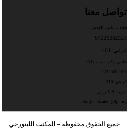
تواصل معنا
هاتف مكتب القدس:
97226282323
فرعي: 464
هاتف مكتب بيت جالا:
97226282323
فرعي: 216
البريد الالكتروني:
liturgyjerusalem@lpj.org
جميع الحقوق محفوظة – المكتب الليتورجي