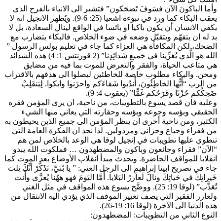
وأما الباكونَ الآن فسَوفَ تَضحَكون” فتشير الى الانباء بالفرح الذي
يعقب البكاء كما ورد في نبوءة اشعيا (25: 6-9). ويُظهر الانجيل انه لا
يكفي الانسان أن يكون باكيا او بائسا في الواقع لينال السعادة، بل لا
بد له ان يتفهّم ويتقبّل وضعه في ضوء الخلاص. فالبكاء يتضارب مع
الضحك، لكن المكافأة هي العزاء كما جاء في تعليم بولس الرسول ”
الله هو الَّذي يُعَزِّينا في جَميعِ شَدائِدِنا” (2 قورنتس 1: 4) هذه الشدائد
هي متاعب الحياة، والفقر والتعرض للموت بما فيه من مضايق
ومحن. والبكاء مطلوب خاصة للخاطئين ليصلوا الى هدفهم بالاقتراب
من الرب “أَيُّها الخاطِئُونَ، أُندُبوا شَقاءَكم واحزَنوا وابكوا. لِيَنقَلِبْ
ضَحِكُكم حُزْنًا وفَرَحُكم غَمًّا” (يعقوب 4: 9).
وعليه فان قصد يسوع بالتطويبات، من ناحية، ان يرى المؤمن فقره
الحقيقي وبؤسه وجوعه وبؤسه وحقارته التي يعاني منها الشيء
الكثير، ومن ناحية أخرى ان ينظر المؤمن الى جميع الذين يحيطون به
من فقراء وجياع وحزاني ومرذولين. لذا نجد ان الفكرة العامة التي
تنطوي عليها تطويبات في إنجيل لوقا هي الوعد بالخلاص لمن هم
“الآن” فقراء وجائعون وباكون والمضطهدون … فملكوت الله يبدو
انقلابا للمواقف الحاضرة. ويحدث مبدأ انقلاب الأوضاع بعد الموت كما
جاء في تصريح ابينا إبراهيم الى الرجل الغني: ” يا بُنَيَّ، تَذَكَّرْ أَنَّكَ نِلتَ
خَيراتِكَ في حَياتِكَ ونالَ لَعاَزرُ البَلايا. أَمَّا اليَومَ فهو ههُنا يُعزَّى وأَنت
تُعَذَّب” (لوقا 19: 25). ووضَّح يسوع هذه المواقف في مثل الغني
ولعازر الفقير التي يصف تغيير الموقف الذي يؤدي اليه الانتقال من
هذه الدنيا الى الآخرة (لوقا 16: 19-26).
النوع الثاني من التطويبات: المضطهدون: