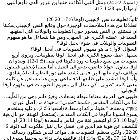
(1ملوك 22: 24) ومثل النبي الكاذب حننيا بن عزور الذي قاوم النيي
ارميا (ارميا 28: 1-17).
ثانياً: تطبيقات نص الإنجيلي (لوقا 6: 17، 20-26)
انطلاقا من هذه الملاحظات الوجيزة حول وقائع النص الإنجيلي يمكننا
ان نستنتج ان النص يتمحور حول التطويبات والويلات التي استهلها
السيد في عظته الكبرى في السهل. ومن هنا نتساءل ما هو مفهوم
التطويبات والويلات في ضوء انجيل لوقا؟
السؤال الأول: ما هو مفهوم التطويبات في أنجيل لوقا؟
تستهل عظة يسوع الكبرى في انجيل لوقا بتطويبات. ويروي أربع
تطويبات من تسع تطويبات ورد ذكرها في متى (5: 1-12). ويبدو ان
لوقا يتناول احوالا حاضرة تدعو الى العمل، أما متى الإنجيلي فيتناول
مواقف يقوم عليها البِر. فمتى يُشدد على دور التطويبات الارشادي،
وأما لوقا فيشدد على طابعها الاجتماعي. ومن هنا نتساءل عن كلمة
معنى كلمة “طوبى” كي ننتقل الى مفهوم التطويبات في مفهوم لوقا
الإنجيلي.
طوبى في العربية معناها غبطة وسعادة، وخيرٌ دائم وهي من الطِّيب.
اما في الكتاب المقدس فكلمة “طوبى” مأخوذة من أصل عبري
אַשְׁרֵי، ومعناها ” هنيئا. بركه او سعادة (اشعيا 56: 2). وعليه يستخدم
يسوع أسلوبا مألوفا في الكتاب المقدس، يُستعمل لتهنئة أحدٍ نال هبة
(لوقا 10: 23) او لتبشير فئة من الناس بالسعادة (لوقا 11: 28) او
للكشف عن هوية هم الذين في أفضل حال لنيل ملكوت الله (لوقا 6:
20-22)، ولكن معظم التطويبات هي مواعد للذين يتقبّلون رسالته
(لوقا 12: 37 و38 و43 و14: 14). فالتطويبات نداءات يوجهها يسوع الى