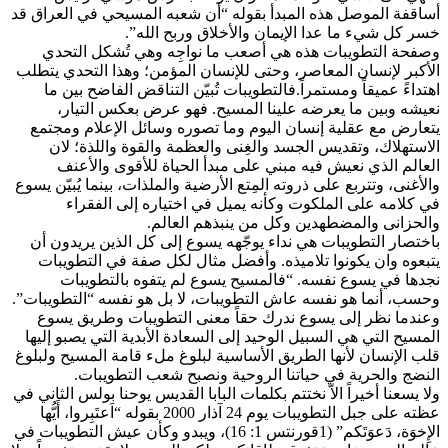
أساقفة الموصل هذه المبدأ بقوله “أن شعبه المسيحي في العراق قد
خسر كل شيء ما عدا الإيمان والأخلاق وربح الله”.
وصفحة التطويبات هذه هي أصعب ما نواجِه وهي تُشكل التحدي
الأكبر لإنسان المعاصر، وحتى للإنسان المؤمن؛ وهذا التحدي يتطلب
اهتداءً عميقاً ومستمراً.فالتطويبات تُبيّن التناقض الفاضح بين ما
نعيشه وبين ما يعرضه علينا المسيح. فهو عرض بعكس التيار،
يتعارض مع عقلية إنسان اليوم وما تصوره وسائل الإعلام ومجتمع
الاستهلاك، وتقديس الجسد والغِنى والعظمة والقوة واللذة؛ لان
العالم الذي نعيش فيه مبني على مبدأ الحياة للأقوى والأعنف
والأغنى، وتتربع على ذروته المِتع الأرضية والملذات، بينما يُبيّن يسوع
في كلامه على الملكوت وكأنه يميل في اختياره إلى الفقراء
والحزانى والمضطهدين وكل من ينبذهم العالم.
باختصار التطويبات هي نداء يوجّهه يسوع إلى كل الذين يريدون أن
يتبعوه وان يكونوا تلاميذه. وأفضل مثال لكل صفة في التطويبات
نجدها في يسوع نفسه. “فالمسيح يسوع لم يتفوه بالتطويبات
وحسب، أنما هو نفسه عاش التطويبات، لا بل هو نفسه “التطويبات”.
وعندما نظر إلى يسوع ندرك حقاً معنى التطويبات وطريق يسوع
المسيح التي هي السبيل الوحيد إلى السعادة الأبدية التي يصبو إليها
قلب الإنسان لأنها الطريق الأساسية لبلوغ ملء قامة المسيح ولبلوغ
النضج والحرية في حياتنا الروحية ونصبح شعب التطويبات.
ولا يسعنا أخيراً الاّ نختتم بكلمات البابا القديس يوحنا بولس الثاني في
عظته على جبل التطويبات يوم 24 آذار 2000 بقوله “اَعتَبِروا، أَيُّها
الإِخوَة، دَعوَتَكم” (1قورنتس 1: 16)، ويبدو وكأن عيش التطويبات في