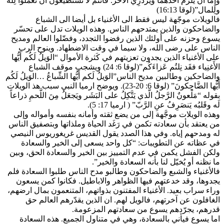
وإِمَّا أَن يَلَزمَ أَحَدَهما ويَزدَرِيَ الآخَر. فأَنتُم لا تَستَطيعونَ أَن تَعمَلوا لِله
ولِلمال”(لوقا 16:13)
فالويلات موجّهة ليس فقط الى الأغنياء بل أيضا الى الشباع
والضاحكون والذين يمتدحهم الناس. وهذه الويلات تدل على تحسّر
يسوع وحزنه على أولئك الذين رفضوا التجدد، وفضّلوا العالم ومديح
الناس على رضى الله، ولا سيما في وقت الاضطهاد. وينوح الرب
على الأغنياء الذين يجدون تعزيتهم في كَثرة الأموال “الوَيلُ لَكُم أَيُّها
الأَغنِياء فقَد نِلتُم عَزاءَكُم”(لوقا 6: 24) ويشجب موقف الشباع
والضاحكين وطالبين مديح الناس”الوَيلُ لَكم أَيُّها الشِّباعُ …الوَيلُ لَكُم
أَيُّها الضَّاحِكونَ” (لوقا 6: 20-23). ويوضح ارميا النبي سبب هذ الويلات
بقوله “مَلْعونٌ الرَّجلُ الَّذي يَتَّكِلُ على البَشَر ويَجعَلُ مِنَ اللَّحمِ ذراعاً
لَه وقَلبُه يَنصَرِفُ عنِ الرَّبّ” ( ارميا 17: 5).
وهذه الويلات موجَّهة إلى من يضع ثقته وأمانه بنفسه وأمواله وإلى
من يعتقد بأن سعادته تكمن في رَغَد الحياة وملذاتها وبتصفيق الناس
له ومدحهم إياه. وفي هذا الصدد يقول القديس غريغوريوس النيصي
في عظاته عن التطويبات: “كل واحد يسعى إلى الخير والسعادة
ولكن الفشل يكمن في عدم التمييز بين الخير والسعادة الحق، وبين
ما نظنه أو يُخيّل لنا بأنه السعادة والخير”.
فالأغنياء والشبع والضاحكون وطالبو مدح الناس طلبوا السعادة فلم
يجدوها، وقد خدعتهم فيها الظواهر والاباطيل. فكانوا كمن يسعون
وراء سراب بعيد. الأغنياء المفتنون بذواتهم، المتنعمون بمال ارضهم،
الغافلون عن آخرتهم، فالويل لهم. ان الذين يقدّرهم العالم حق
قدرهم، يجرّدهم يسوع من سعادتهم المزعومة.
اما يسوع فيأني بالسعادة، وهي في متناول الجميع. هذه السعادة