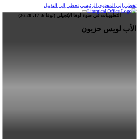
تخطي إلى المحتوى الرئيسي
تخطي إلى التذييل
التطويبات في ضوء لوقا الإنجيلي (لوقا 6: 17، 20-26)
الأب لويس حزبون