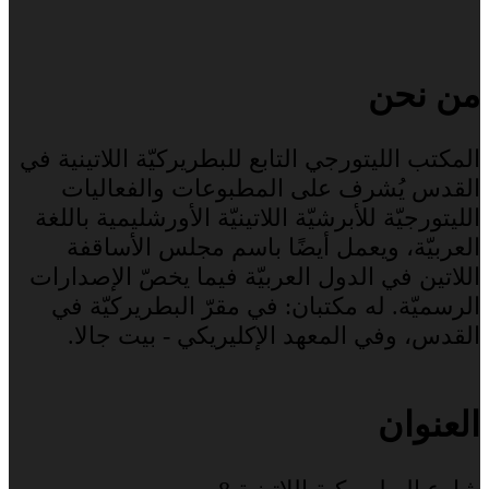
من نحن
المكتب الليتورجي التابع للبطريركيّة اللاتينية في
القدس يُشرف على المطبوعات والفعاليات
الليتورجيّة للأبرشيّة اللاتينيّة الأورشليمية باللغة
العربيّة، ويعمل أيضًا باسم مجلس الأساقفة
اللاتين في الدول العربيّة فيما يخصّ الإصدارات
الرسميّة. له مكتبان: في مقرّ البطريركيّة في
القدس، وفي المعهد الإكليريكي - بيت جالا.
العنوان