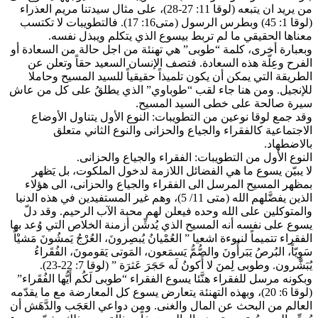
من يريد ان يتبعه (لوقا 11: 27-28)، على مثال سيدتنا مريم العذراء
(لوقا 1: 45) وبطرس الرسول (متى16: 17). فالتطويبات لا تكتسب
معناها الحقيقي ما لم تربط بيسوع الذي يتكلم ويبذل نفسه.
وبعبارة أخرى، كلمة “طوبى” هي تهنئة من اجل حالة من السعادة أو
الفرح وعِلّة هذه السعادة. فتصف الإنسان السعيد حقاً وتعلن عن
الطريقة التي يمكن أن يكون تلميذاً حقيقياً للسيد المسيح وحاملا
للإنجيل. ومن هنا جاء لقب “طوباوي” الذي يطلقُ على كل من عاش
سيرة صالحة على خطى السيد المسيح.
وقد جمع لوقا نوعين من التطويبات: النوع الأول يتناول الأوضاع
الاجتماعية كالفقراء والجياع والحزانى والنوع الثاني متعلق
بالاضطهاد.
النوع الأول من التطويبات: الفقراء والجياع والحزانى.
لا يبيّن يسوع ما هي الفضائل اللازمة لدخول الملكوت، بل يَظهر
بمظهر المسيح المرسل الى الفقراء والجياع والحزانى، الى هؤلاء
الذين يفضَّلهم الله (متى 11/ 5)، وهم غير المستفيدين في هذه الدنيا
والمتوكلين على الله وحده فيعلن لهم محبة الآب الرحيم. وقد دلّ
يسوع على نفسه أنه المسيح الذي يُدشِّن أزمنة الخلاص التي وُعد بها
الفقراء تتميماً لنبوءة اشعيا ” العُمْيانُ يُبصِرونَ، العُرْجُ يَمشُونَ مَشيْاً
سَوِيّاً، البُرصُ يَبَرأُونَ والصُّمُّ يَسمَعون، المَوتى يَقومونَ، الفُقَراءُ
يُبَشَّرون. وطوبى لِمنَ لا أَكونُ لَه حَجَرَ عَثرَة ” (لوقا 7: 22-23).
وبكونه مرسل للفقراء هنَّئا يسوع الفقراء “طوبى لَكُم أَيُّها الفُقَراء”
(لوقا 6: 20)، وبهذه التهنئة يتعارض يسوع كل المعارضة مع ما يقدّمه
العالم من البحث عن المال والغنى. ومن دواعي العَجَب والدَّهَش أن