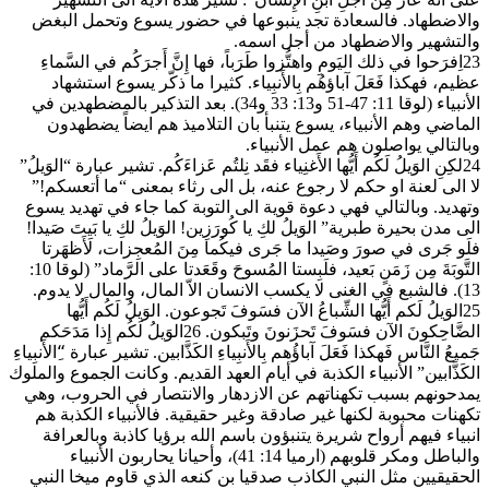
والاضطهاد. فالسعادة تجد ينبوعها في حضور يسوع وتحمل البغض
والتشهير والاضطهاد من أجل اسمه.
23اِفرَحوا في ذلك اليَومِ واهتُّزوا طَرَباً، فها إِنَّ أَجرَكُم في السَّماءِ
عظيم، فهكذا فَعَلَ آباؤهُم بِالأَنبِياء. كثيرا ما ذكّر يسوع استشهاد
الأنبياء (لوقا 11: 47-51 و13: 33 و34). بعد التذكير بالمضطهدين في
الماضي وهم الأنبياء، يسوع يتنبأ بان التلاميذ هم ايضاً يضطهدون
وبالتالي يواصلون هم عمل الأنبياء.
24لكِنِ الوَيلُ لَكُم أَيُّها الأَغنِياء فقَد نِلتُم عَزاءَكُم. تشير عبارة “الوَيلُ”
لا الى لعنة او حكم لا رجوع عنه، بل الى رثاء بمعنى “ما أتعسكم!”
وتهديد. وبالتالي فهي دعوة قوية الى التوبة كما جاء في تهديد يسوع
الى مدن بحيرة طبرية” الوَيلُ لكِ يا كُورَزِين! الوَيلُ لكِ يا بَيتَ صَيدا!
فلَو جَرى في صورَ وصَيدا ما جَرى فيكُما مِنَ المُعجِزات، لَأَظهَرتا
التَّوبَةَ مِن زَمَنٍ بَعيد، فلَبِستا المُسوحَ وقَعَدتا على الرَّماد” (لوقا 10:
13). فالشبع في الغنى لا يكسب الانسان الاّ المال، والمال لا يدوم.
25الوَيلُ لَكم أَيُّها الشِّباعُ الآن فسَوفَ تَجوعون. الوَيلُ لَكُم أَيُّها
الضَّاحِكونَ الآن فسَوفَ تَحزَنونَ وتَبكون. 26الوَيلُ لَكُم إِذا مَدَحَكم
جَميعُ النَّاس فَهكذا فَعَلَ آباؤُهم بِالأَنبِياءِ الكَذَّابين. تشير عبارة “ِالأَنبِياءِ
الكَذَّابين” الأنبياء الكذبة في أيام العهد القديم. وكانت الجموع والملوك
يمدحونهم بسبب تكهناتهم عن الازدهار والانتصار في الحروب، وهي
تكهنات محبوبة لكنها غير صادقة وغير حقيقية. فالأنبياء الكذبة هم
انبياء فيهم أرواح شريرة يتنبؤون باسم الله برؤيا كاذبة وبالعرافة
والباطل ومكر قلوبهم (ارميا 14: 41)، وأحيانا يحاربون الأنبياء
الحقيقيين مثل النبي الكاذب صدقيا بن كنعه الذي قاوم ميخا النبي