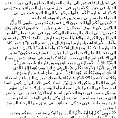
في انجيل لوقا فتشير الى أولئك الفقراء المحتاجين الى خيرات هذه
الدنيا، في حين الكلام يدور في انجيل متى حول الفقراء بالروح (متى
5: 3). اما عبارة “لَكُم” فأنها موجّهة لا الى التلاميذ فقط بل الى
الفقراء عامة، والى مسيحيين فقراء وبؤساء خاصة.
“21طوبى لَكُم أَيُّها الجائعونَ الآن فَسَوفَ تُشبَعون. طوبى لَكُم أَيُّها
الباكونَ الآن فسَوفَ تَضحَكون”: تشير عبارة “الجائعونَ الآن فَسَوفَ
تُشبَعون” الى انقلاب الوضع الحالي كما ورد في نشيد تعظم “أَشَبعَ
الجِياعَ مِنَ الخَيرات والأَغنِياءُ صرَفَهم فارِغين “(لوقا 1: 53). وقد سبق
وأعلن الأنبياء اشعيا، وارميا وحزقيال عن “شبع الجياع” (اشعيا 49:
10، وارميا 31: 12، وحزقيال 34: 29). وأما عبارة” الباكون ” فتشير
الى ضحايا الظلم الاجتماعي. اما عبارة ” فسَوفَ تَضحَكون” تشير
الى الانباء بالفرح الذي يعقب البكاء كما ورد في نبوءة اشعيا “يمسَحُ
السَّيِّدُ الرَّبُّ الدُّموعَ عن جَميعِ الوُجوه ويَرفَعُ عارَ شَعبه عن كُلِّ
الأَرض لِأَنَّ الرَّبَّ قد تَكَلَّم. فيُقال في ذلك اليَوم: هُوَذا إِلهُنا الَّذي
آنتَظَرْناه وهو يُخَلِّصُنا هُوَذا الرَّبُّ الَّذي آنتَظَرْناه فلنَبتَهِجْ ونَفرَح
بِخَلاصِه”(اشعيا 25: 6-9). فالبكاء والضحك تميزان البؤساء والسعداء
في هذا العالم. ولكن الانجيل يُبيّن انه لا يكفي الانسان أن يكون بائسا
او سعيداً في الواقع لينال السعادة أو البؤس، بل لا بد له ان يتفهّم
ويتقبّل وضعه في ضوء الخلاص. اما عبارة الآن” فتشير الى الحاضر
الذي يستمد معناه من المستقبل. وكل ما في الوقت الحاضر من
قيود ومتطلبات فهي تشكل الحقائق التي ينبثق منها الرجاء السعيد
للمؤمن.
22طوبى لَكمُ إِذا أَبغَضَكُمُ النَّاس ورَذَلوكم وشتَموا اسمَكُم ونَبذوه
على أَنَّه عار مِن أَجلِ ابنِ الإِنسان”: تشير هذه الآية الى التشهير