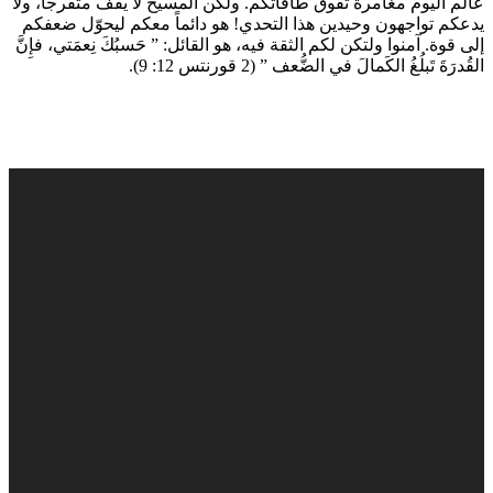
عالم اليوم مغامرة تفوق طاقاتكم. ولكن المسيح لا يقف متفرجاً، ولا
يدعكم تواجهون وحيدين هذا التحدي! هو دائماً معكم ليحوّل ضعفكم
إلى قوة. آمنوا ولتكن لكم الثقة فيه، هو القائل: ” حَسبُكَ نِعمَتي، فإِنَّ
القُدرَةَ تَبلُغُ الكَمالَ في الضُّعف ” (2 قورنتس 12: 9).