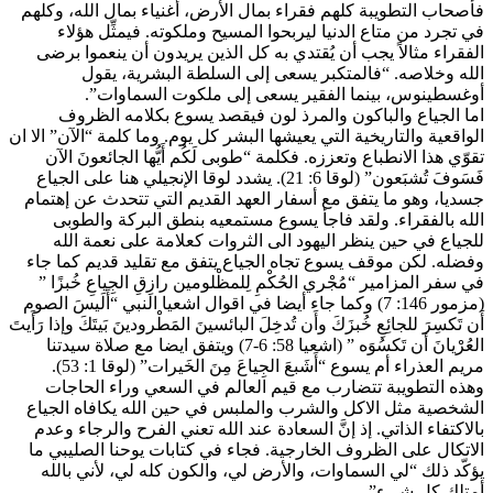
فأصحاب التطويبة كلهم فقراء بمال الأرض، أغنياء بمال الله، وكلهم
في تجرد من متاع الدنيا ليربحوا المسيح وملكوته. فيمثِّل هؤلاء
الفقراء مثالاً يجب أن يُقتدي به كل الذين يريدون أن ينعموا برضى
الله وخلاصه. “فالمتكبر يسعى إلى السلطة البشرية، يقول
أوغسطينوس، بينما الفقير يسعى إلى ملكوت السماوات”.
اما الجياع والباكون والمرذ لون فيقصد يسوع بكلامه الظروف
الواقعية والتاريخية التي يعيشها البشر كل يوم. وما كلمة “الآن” الا ان
تقوّي هذا الانطباع وتعززه. فكلمة “طوبى لَكُم أَيُّها الجائعونَ الآن
فَسَوفَ تُشبَعون” (لوقا 6: 21). يشدد لوقا الإنجيلي هنا على الجياع
جسديا، وهو ما يتفق مع أسفار العهد القديم التي تتحدث عن إهتمام
الله بالفقراء. ولقد فاجأ يسوع مستمعيه بنطق البركة والطوبى
للجياع في حين ينظر اليهود الى الثروات كعلامة على نعمة الله
وفضله. لكن موقف يسوع تجاه الجياع يتفق مع تقليد قديم كما جاء
في سفر المزامير “مُجْري الحُكْمِ لِلمظْلومين رازِقِ الجِياعِ خُبزًا ”
(مزمور 146: 7) وكما جاء أيضا في اقوال اشعيا النبي “أَلَيسَ الصوم
أَن تَكسِرَ للجائِعِ خُبزَكَ وأَن تُدخِلَ البائسينَ المَطْرودينَ بَيتَكَ وإذا رَأَيتَ
العُرْيانَ أن تَكسُوَه ” (اشعيا 58: 6-7) ويتفق ايضا مع صلاة سيدتنا
مريم العذراء أم يسوع “أَشَبعَ الجِياعَ مِنَ الخَيرات” (لوقا 1: 53).
وهذه التطويبة تتضارب مع قيم العالم في السعي وراء الحاجات
الشخصية مثل الاكل والشرب والملبس في حين الله يكافاه الجياع
بالاكتفاء الذاتي. إذ إنَّ السعادة عند الله تعني الفرح والرجاء وعدم
الاتكال على الظروف الخارجية. فجاء في كتابات يوحنا الصليبي ما
يؤكّد ذلك “لي السماوات، والأرض لي، والكون كله لي، لأني بالله
أمتلك كل شيء”.