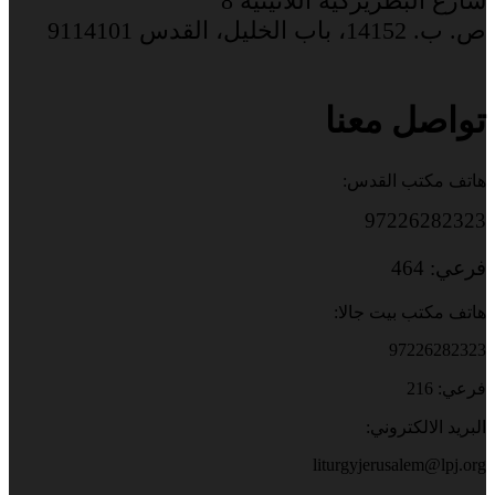
شارع البطريركية اللاتينية 8
ص. ب. 14152، باب الخليل، القدس 9114101
تواصل معنا
هاتف مكتب القدس:
97226282323
فرعي: 464
هاتف مكتب بيت جالا:
97226282323
فرعي: 216
البريد الالكتروني:
liturgyjerusalem@lpj.org