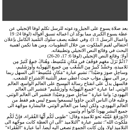
بعد صلاة يسوع على الجيل ودعوته للرسل تكلم لوقا الإنجيلي عن
عظة يسوع الكبرى مما يوكّد ان اعماله تسبق أقواله (لوقا 24: 19
واعمال الرسل 1: 1). وفي عظته يصف سلوك التلميذ الكامل بإعلان
احتفالي لقيم الملكوت من خلال التطويبات. ومن هنا تكمن اهمية
البحث في وقائع النص الانجيلي وتطبيقاته.
أولا: وقائع النص الإنجيلي (لوقا 6: 17، 20-26)
17ثُمَّ نَزَلَ معَهم فوَقَفَ في مَكانٍ مُنْبَسِط، وهُناكَ جَمعٌ كَثيرٌ مِن
تَلاميذهِ، وحَشْدٌ كَبيرٌ مِنَ الشَّعْب مِن جَميعِ اليَهودَّية وأُورَشَليم،
وساحِلِ صورَ وصَيْدا”: تشير عبارة “مَكانٍ مُنْبَسِط” الى السهل ربما
رمز الى سهل مؤاب حيث أُعطي سفر التثنية الاشتراع للشعب.
فالسهل يدلُّ على انفتاح رسالة المسيح على العالم الواسع، العالم
الوثني. اما عبارة “جَميعِ اليَهودَّية وأُورَشَليم” فتشير الى العالم
اليهودي؛ واما عبارة ” ساحِلِ صورَ وصَيْدا: فتشير الى العالم الوثني.
وعليه فان الناس الذين جاؤوا ليسمعوا يسوع ليس هم فقط من
العالم اليهودي، ولكن أيضا من العالم الوثني. فالبشارة موجّهة الى
جميع البشر يهودا كانوا أم وثنيين.
20وَرَفَعَ عَيْنَيْه نَحوَ تَلاميذِه وقال: “طوبى لَكُم أَيُّها الفُقَراء، فإِنَّ لَكُم
مَلَكوتَ الله”: تشير عبارة “َالتلاميذ “الى ان العظة كانت موجّهة الى
التلاميذ اولا، وإن كانت الجموع تصغي اليه أيضا. أما عبارة “الفُقَراء”