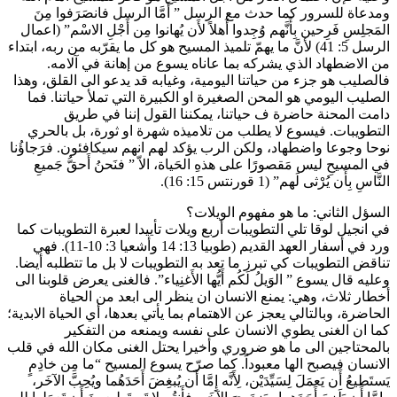
ومدعاة للسرور كما حدث مع الرسل ” أَمَّا الرسل فانصَرَفوا مِنَ
المَجلِسِ فَرِحين بِأَنَّهم وُجِدوا أَهلاً لأَن يُهانوا مِن أَجْلِ الاسْم” (اعمال
الرسل 5: 41) لأنَّ ما يهمّ تلميذ المسيح هو كل ما يقرّبه من ربه، ابتداء
من الاضطهاد الذي يشركه بما عاناه يسوع من إهانة في آلامه.
فالصليب هو جزء من حياتنا اليومية، وغيابه قد يدعو الى القلق، وهذا
الصليب اليومي هو المحن الصغيرة او الكبيرة التي تملأ حياتنا. فما
دامت المحنة حاضرة ف حياتنا، يمكننا القول إننا في طريق
التطويبات. فيسوع لا يطلب من تلاميذه شهرة او ثورة، بل بالحري
نوحا وجوعا واضطهاد، ولكن الرب يؤكد لهم انهم سيكافئون. فرَجاؤُنا
في المسيحِ ليس مَقصورًا على هذهِ الحَياة، الاّ ” فنَحنُ أَحقُّ جَميعِ
النَّاسِ بِأَن يُرْثى لَهم” (1 قورنتس 15: 16).
السؤل الثاني: ما هو مفهوم الويلات؟
في انجيل لوقا تلي التطويبات أربع ويلات تأييدا لعبرة التطويبات كما
ورد في أسفار العهد القديم (طوبيا 13: 14 وأشعيا 3: 10-11). فهي
تناقض التطويبات كي تبرز ما تعد به التطويبات لا بل ما تتطلبه أيضا.
وعليه قال يسوع ” الوَيلُ لَكُم أَيُّها الأَغنِياء”. فالغنى يعرض قلوبنا الى
أخطار ثلاث، وهي: يمنع الانسان ان ينظر الى ابعد من الحياة
الحاضرة، وبالتالي يعجز عن الاهتمام بما يأتي بعدها، أي الحياة الابدية؛
كما ان الغنى يطوي الانسان على نفسه ويمنعه من التفكير
بالمحتاجين الى ما هو ضروري وأخيرا يحتل الغنى مكان الله في قلب
الانسان فيصبح الها معبوداً. كما صرّح يسوع المسيح “ما مِن خادِمٍ
يَستَطيعُ أَن يَعمَلَ لِسَيِّدَيْن، لِأَنَّه إِمَّا أَن يُبغِضَ أَحَدَهُما ويُحِبَّ الآخَر،