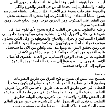
ليست، كما يتوهم الناس، وقفا على اغنياء الدنيا، من ذوي المال
والجاه والسلطان، إنما يجدها الناس في الفقر والجوع والالم
والدموع. فقد قلب يسوع قيم الأشياء، فإذا بأسباب الشقاء تصبح مع
يسوع اسباباً للسعادة، وبابا للملكوت. إنها معجزة المسيحية، تجعل
من الفقير غني الملكوت ومن الحزين فرحا، ومن الجائع شبعا، ومن
المضطهد سعيدا.
وعليه فالتطويبات هي في القلب كرازة يسوع لأنها تقوم قبل كل
شيء على إعلان الإنجيل، إعلان البشارة. وهي موجّهة بنوع خاص إلى
الفقراء المساكين والحزانى والجياع والمضطهدين وكل الذين يتخذون
موقف فقراء أمام الله ويتوجّهون إليه كمخلّصهم الوحيد. فالتطويبات
هي زمن تحقيق النبوءات ومواعيد الله، وتُعلِن من الآن ما سيحصل
عليه التلاميذ من البركات والمكافأة. وبعبارة أخرى تكشف
التطويبات عن هدف الوجود الإنساني، عن الغاية القُصوى للأعمال
الإنسانية وهي أن الله يدعونا إلى سعادته الخاصة؛ وهذه الدعوة
موجّهة إلى كل واحد شخصياً.
خلاصة
نستنتج مما سبق ان يسوع يوضّح الفرق بين طريق التطويبات
وطريق العالم. فطريق التطويبات تدعو الانسان ان يكون مستعداً
للعطاء، في حين طريق العالم هي طريق الأخذ من الآخرين؛ طريق
التطويبات تدعو الى المحبة والمساعدة، في حين طريق العالم تدعو
الى البغض والكره والإساءة الى الآخرين. وفي النهاية فطريق
التطويبات تؤدي الى الحصول على كل شيء، في حين طريق العالم
تنتهي الى لا شيء. وأكد المطران يوحنا بطرس موشي، رئيس