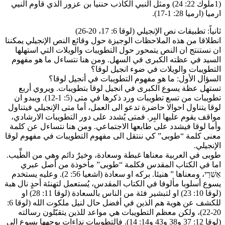
(1ملوك 22: 24) ومثل النبي الكاذب حننيا بن عزور الذي قاوم النيي
ارميا (ارميا 28: 1-17).
ثانياً: تطبيقات نص الإنجيلي (لوقا 6: 17، 20-26)
انطلاقا من هذه الملاحظات الوجيزة حول وقائع النص الإنجيلي يمكننا
ان نستنتج ان النص يتمحور حول التطويبات والويلات التي استهلها
السيد في عظته الكبرى في السهل. ومن هنا نتساءل ما هو مفهوم
التطويبات والويلات في ضوء انجيل لوقا؟
السؤال الأول: ما هو مفهوم التطويبات في أنجيل لوقا؟
تستهل عظة يسوع الكبرى في انجيل لوقا بتطويبات. ويروي أربع
تطويبات من تسع تطويبات ورد ذكرها في متى (5: 1-12). ويبدو ان
لوقا يتناول احوالا حاضرة تدعو الى العمل، أما متى الإنجيلي فيتناول
مواقف يقوم عليها البِر. فمتى يُشدد على دور التطويبات الارشادي،
وأما لوقا فيشدد على طابعها الاجتماعي. ومن هنا نتساءل عن كلمة
معنى كلمة “طوبى” كي ننتقل الى مفهوم التطويبات في مفهوم لوقا
الإنجيلي.
طوبى في العربية معناها غبطة وسعادة، وخيرٌ دائم وهي من الطِّيب.
اما في الكتاب المقدس فكلمة “طوبى” مأخوذة من أصل عبري
אַשְׁרֵי، ومعناها ” هنيئا. بركه او سعادة (اشعيا 56: 2). وعليه يستخدم
يسوع أسلوبا مألوفا في الكتاب المقدس، يُستعمل لتهنئة أحدٍ نال هبة
(لوقا 10: 23) او لتبشير فئة من الناس بالسعادة (لوقا 11: 28) او
للكشف عن هوية هم الذين في أفضل حال لنيل ملكوت الله (لوقا 6:
20-22)، ولكن معظم التطويبات هي مواعد للذين يتقبّلون رسالته
(لوقا 12: 37 و38 و43 و14: 14). فالتطويبات نداءات يوجهها يسوع الى