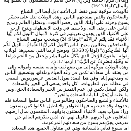
وإِمَّا أَن يَلَزمَ أَحَدَهما ويَزدَرِيَ الآخَر. فأَنتُم لا تَستَطيعونَ أَن تَعمَلوا لِله
ولِلمال”(لوقا 16:13)
فالويلات موجّهة ليس فقط الى الأغنياء بل أيضا الى الشباع
والضاحكون والذين يمتدحهم الناس. وهذه الويلات تدل على تحسّر
يسوع وحزنه على أولئك الذين رفضوا التجدد، وفضّلوا العالم ومديح
الناس على رضى الله، ولا سيما في وقت الاضطهاد. وينوح الرب
على الأغنياء الذين يجدون تعزيتهم في كَثرة الأموال “الوَيلُ لَكُم أَيُّها
الأَغنِياء فقَد نِلتُم عَزاءَكُم”(لوقا 6: 24) ويشجب موقف الشباع
والضاحكين وطالبين مديح الناس”الوَيلُ لَكم أَيُّها الشِّباعُ …الوَيلُ لَكُم
أَيُّها الضَّاحِكونَ” (لوقا 6: 20-23). ويوضح ارميا النبي سبب هذ الويلات
بقوله “مَلْعونٌ الرَّجلُ الَّذي يَتَّكِلُ على البَشَر ويَجعَلُ مِنَ اللَّحمِ ذراعاً
لَه وقَلبُه يَنصَرِفُ عنِ الرَّبّ” ( ارميا 17: 5).
وهذه الويلات موجَّهة إلى من يضع ثقته وأمانه بنفسه وأمواله وإلى
من يعتقد بأن سعادته تكمن في رَغَد الحياة وملذاتها وبتصفيق الناس
له ومدحهم إياه. وفي هذا الصدد يقول القديس غريغوريوس النيصي
في عظاته عن التطويبات: “كل واحد يسعى إلى الخير والسعادة
ولكن الفشل يكمن في عدم التمييز بين الخير والسعادة الحق، وبين
ما نظنه أو يُخيّل لنا بأنه السعادة والخير”.
فالأغنياء والشبع والضاحكون وطالبو مدح الناس طلبوا السعادة فلم
يجدوها، وقد خدعتهم فيها الظواهر والاباطيل. فكانوا كمن يسعون
وراء سراب بعيد. الأغنياء المفتنون بذواتهم، المتنعمون بمال ارضهم،
الغافلون عن آخرتهم، فالويل لهم. ان الذين يقدّرهم العالم حق
قدرهم، يجرّدهم يسوع من سعادتهم المزعومة.
اما يسوع فيأني بالسعادة، وهي في متناول الجميع. هذه السعادة