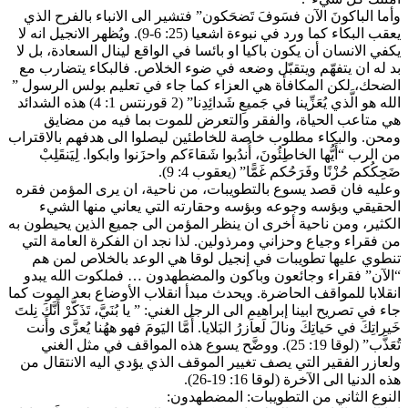
وأما الباكونَ الآن فسَوفَ تَضحَكون” فتشير الى الانباء بالفرح الذي
يعقب البكاء كما ورد في نبوءة اشعيا (25: 6-9). ويُظهر الانجيل انه لا
يكفي الانسان أن يكون باكيا او بائسا في الواقع لينال السعادة، بل لا
بد له ان يتفهّم ويتقبّل وضعه في ضوء الخلاص. فالبكاء يتضارب مع
الضحك، لكن المكافأة هي العزاء كما جاء في تعليم بولس الرسول ”
الله هو الَّذي يُعَزِّينا في جَميعِ شَدائِدِنا” (2 قورنتس 1: 4) هذه الشدائد
هي متاعب الحياة، والفقر والتعرض للموت بما فيه من مضايق
ومحن. والبكاء مطلوب خاصة للخاطئين ليصلوا الى هدفهم بالاقتراب
من الرب “أَيُّها الخاطِئُونَ، أُندُبوا شَقاءَكم واحزَنوا وابكوا. لِيَنقَلِبْ
ضَحِكُكم حُزْنًا وفَرَحُكم غَمًّا” (يعقوب 4: 9).
وعليه فان قصد يسوع بالتطويبات، من ناحية، ان يرى المؤمن فقره
الحقيقي وبؤسه وجوعه وبؤسه وحقارته التي يعاني منها الشيء
الكثير، ومن ناحية أخرى ان ينظر المؤمن الى جميع الذين يحيطون به
من فقراء وجياع وحزاني ومرذولين. لذا نجد ان الفكرة العامة التي
تنطوي عليها تطويبات في إنجيل لوقا هي الوعد بالخلاص لمن هم
“الآن” فقراء وجائعون وباكون والمضطهدون … فملكوت الله يبدو
انقلابا للمواقف الحاضرة. ويحدث مبدأ انقلاب الأوضاع بعد الموت كما
جاء في تصريح ابينا إبراهيم الى الرجل الغني: ” يا بُنَيَّ، تَذَكَّرْ أَنَّكَ نِلتَ
خَيراتِكَ في حَياتِكَ ونالَ لَعاَزرُ البَلايا. أَمَّا اليَومَ فهو ههُنا يُعزَّى وأَنت
تُعَذَّب” (لوقا 19: 25). ووضَّح يسوع هذه المواقف في مثل الغني
ولعازر الفقير التي يصف تغيير الموقف الذي يؤدي اليه الانتقال من
هذه الدنيا الى الآخرة (لوقا 16: 19-26).
النوع الثاني من التطويبات: المضطهدون: