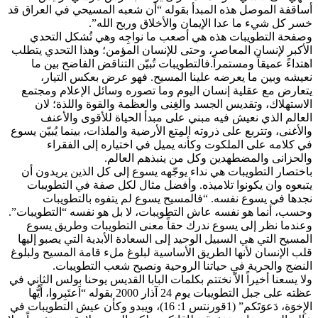
أساقفة الموصل هذه المبدأ بقوله “أن شعبه المسيحي في العراق قد
خسر كل شيء ما عدا الإيمان والأخلاق وربح الله”.
وصفحة التطويبات هذه هي أصعب ما نواجِه وهي تُشكل التحدي
الأكبر لإنسان المعاصر، وحتى للإنسان المؤمن؛ وهذا التحدي يتطلب
اهتداءً عميقاً ومستمراً.فالتطويبات تُبيّن التناقض الفاضح بين ما
نعيشه وبين ما يعرضه علينا المسيح. فهو عرض بعكس التيار،
يتعارض مع عقلية إنسان اليوم وما تصوره وسائل الإعلام ومجتمع
الاستهلاك، وتقديس الجسد والغِنى والعظمة والقوة واللذة؛ لان
العالم الذي نعيش فيه مبني على مبدأ الحياة للأقوى والأعنف
والأغنى، وتتربع على ذروته المِتع الأرضية والملذات، بينما يُبيّن يسوع
في كلامه على الملكوت وكأنه يميل في اختياره إلى الفقراء
والحزانى والمضطهدين وكل من ينبذهم العالم.
باختصار التطويبات هي نداء يوجّهه يسوع إلى كل الذين يريدون أن
يتبعوه وان يكونوا تلاميذه. وأفضل مثال لكل صفة في التطويبات
نجدها في يسوع نفسه. “فالمسيح يسوع لم يتفوه بالتطويبات
وحسب، أنما هو نفسه عاش التطويبات، لا بل هو نفسه “التطويبات”.
وعندما نظر إلى يسوع ندرك حقاً معنى التطويبات وطريق يسوع
المسيح التي هي السبيل الوحيد إلى السعادة الأبدية التي يصبو إليها
قلب الإنسان لأنها الطريق الأساسية لبلوغ ملء قامة المسيح ولبلوغ
النضج والحرية في حياتنا الروحية ونصبح شعب التطويبات.
ولا يسعنا أخيراً الاّ نختتم بكلمات البابا القديس يوحنا بولس الثاني في
عظته على جبل التطويبات يوم 24 آذار 2000 بقوله “اَعتَبِروا، أَيُّها
الإِخوَة، دَعوَتَكم” (1قورنتس 1: 16)، ويبدو وكأن عيش التطويبات في