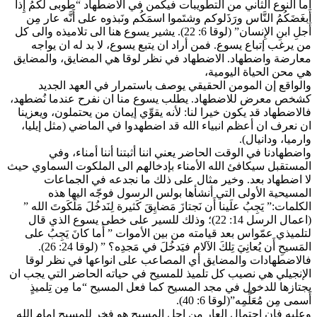
اما النوع الثاني من التطويبات فيكمن في الاضطهاد “طوبى لَكمُ إِذا
أَبغَضَكُمُ النَّاس ورَذَلوكم وشتَموا اسمَكُم ونَبذوه على أَنَّه عار مِن
أَجلِ ابنِ الإِنسان” (لوقا 6: 22). يشير يسوع هنا الى تلاميذه والى كل
من يرغب إتباع يسوع. فمن أراد ان يتبع يسوع، لا بد له ان يواجه
معارضة واضطهاد. الاضطهاد في نظر لوقا هي المضايق، والمضايق
هي محن الحياة اليومية،
والواقع إن المومن الحقيقي يوصف باستمرار في العهد الجديد
كشخص معرض للاضطهاد. يطلب يسوع منا ان نفرح عندما نُضطهد،
فالاضطهاد قد يكون خيرا لنا: لأنه يقوِّي إيمان من يحتملون، ويعزينا
ان نعرف ان أعظم انبياء الله قد اضطهدوا في الماضي (مثل إيليا،
وارميا، ودانيال).
واضطهادنا في الوقت الحاضر يعني اننا أثبتنا أننا أمناء، وفي
المستقبل سيكافئ الله الأمناء بإدخالهم الى الملكوت السماوي حيث
لا اضطهاد بعد. وخير مثال على ذلك ما نجدعه في الجماعات
المسيحية الأولى التي أنشأها بولس الرسول فوجّه اليها هذه
الكلمات:” يَجِبُ علَينا أَن نَجتازَ مَضايِقَ كَثيرة لِنَدخُلَ مَلَكَوتَ الله ”
(اعمال الرسل 14: 22)؛ وذلك للسير على خطى يسوع الذي قال
لتلميذي عمّواس بعد قيامته من بين الأموات ” أَما كانَ يَجِبُ على
المَسيحِ أَن يُعانِيَ تِلكَ الآلام فيَدخُلَ في مَجدِه؟ ” (لوقا 24: 26).
فالاضطهادات والمضايق أي المصاعب على انواعها في نظر لوقا
الإنجيلي هي نصيب كل تلميذ للمسيح في حياته الحاضر التي يجب ان
يجتازها للدخول في مجد المسيح كما فعل المسيح “ما مِن تِلميذٍ
أَسمى مِن مُعَلِّمِه”(لوقا 6: 40).
وعليه فإن احتمال العار من اجل المسيح هو فخر للمسيح امام الله