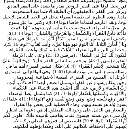
يُمجِّد المسيحُ مَن يعتبرهم العالم ضعفاً ورذالة. ومع ذلك يشدّد يسوع
في انجيل لوقا على الفقر الروحي بقدر ما يشدد على الفقر المادي.
ويركًز على الفقراء الحقيقيين أي الطبقة الاجتماعية المسحوقة
ماديا. وهذه النظرة الى طبقة الفقراء تدخل في الخط الشامل لإنجيل
لوقا. ولقد اعارهم اهتماما خاصا (لوقا 19: 8)، وكثيرا ما عبّر يسوع
عن معزّته للفقراء، فنصح صاحب المأدبة ان يدعوهم ” إِذا أَقَمتَ
مَأَدُبَة فادعُ الفُقَراءَ والكُسْحانَ والعُرْجانَ والعُمْيان” (لوقا 14: 13)؛
وكشف للغني مصير لعازر الفقير “تَذَكَّرْ أَنَّكَ نِلتَ خَيراتِكَ في حَياتِكَ
ونالَ لَعاَزرُ البَلايا. أَمَّا اليَومَ فهو ههُنا يُعزَّى وأَنت تُعَذَّب”(لوقا 16: 25).
وحث الى التبرع الى الفقراء ” اِذْهَبْ فَبعْ ما تَملِك وأَعطِهِ لِلفُقَراء،
فَيَكونَ لَكَ كَنزٌ في السَّماء”، (مرقس 10: 21) وأثنى على الارملة
الفقيرة (متى 12: 43)، ووجه رسالته الى الفقراء أولا “رُوحُ الرَّبِّ عَلَيَّ
لِأَنَّهُ مَسَحَني لِأُبَشِّرَ الفُقَراء “(4: 18) فكان تبشير الفقراء أهم ما في
رسالة يسوع التي تتم نبوءة اشعيا (61: 1). وفي الواقع أتى المهتدون
الأوائل الى المسيح من الفقراء، الطبقة الاجتماعية المحرومة.
وحين يتكلم يسوع عن الفقراء يشمل الصغار أيضا ” أَحمَدُكَ يا أَبَتِ،
رَبَّ السَّماءِ والأَرض، على أَنَّكَ أَخفَيتَ هذِه الأَشياءَ على الحُكَماءِ
والأَذكِياء، وَكَشَفْتَها لِلصِّغار”(لوقا 10: 21) كما يشمل أيضا الوضعاء
“فمَن رفَعَ نَفْسَه وُضِع، ومَن وَضَعَ نَفْسَه رُفِع “(لوقا 14: 11)، علما ان
يسوع وُلد هو نفسه بينهم. وهذه الأفضلية التي يخص بها الفقراء
والصغار هي الدليل على وجود الله المطلق. إذ هي دعوة الى انتظار
كل شيء من نعمته. فيسوع عندما يخاطب تلاميذه قائلا: “طوبى لَكُم
أَيُّها الفُقَراء” (لوقا 6: 20) فانه يعني ان فقرهم الفعلي بركة، لأنه
يُعينهم على الاحتفاظ باتكالهم على الله، وهكذا يؤهلهم لملكوته.