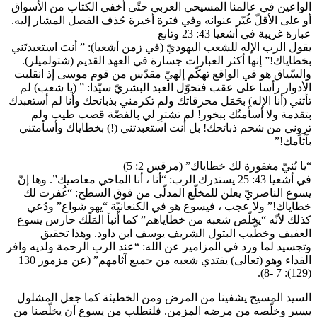
الواعين في عالمنا المسيحي العربي حتّى أخفي الكتاب من الأسواق
أو على الأقلّ غُيّر عنوانه وفي فترة أخيرة حُذف الفصل المشار إليه.
عبارة غريبة في أشعيا 43: 23 وتابع
يقول الرب الإله للشعب اليهوديّ (في زمن أشعيا): ” أنتَ استعبدتَني
بخطاياك!” إنها أكثر العبارات جسارة في العهد القديم (شتولميلر).
والسّياق هو في الواقع تهكّم إلهيّ مقدّس من قوم موسى إذ انقلبت
الأدوار رأسا على عقب فتحوّل العبد البشريّ سيّدا: ” (يا شعب) لم
تأتني (أنا الإله) بحَمَل محرقاتك ولم تكرمني بذبائحك وأنا لم أستعبدك
بتقدمة ولا أسأمتُك ببخور! لم تشترِ لي بالفضّة قصب طيب ولم
تروِني من شحم ذبائحك! بل أنت استعبدتني (!) بخطاياك وأسأمتني
بآثامك!”
“يا بُنيّ مغفورة لك خطاياك” (مرقس 2: 5)
في أشعيا 43: 25 يستدرك الرب: “أنا ، أنا الماحي معاصيك”. وها إنّ
يسوع الناصريّ يعلن للمخلّع المدلّى من فوق السطح: “غُفرت لك
خطاياك!” ولا عجب ، فيسوع هو في الكنعانيّة “يهو شواع” ودُعي
كذلك لأنّه “يخلّص شعبه من خطاياهم” كما أنبأ المَلَك حارس يسوع
العفيف وخطّيب البتول الشريف يوسف ابن داود. وهذا تحقيق
وتجسيد لما ورد في المزامير عن الله: “عند الرب الرحمة ولديه وافر
الفداء وهو (تعالى) يفتدي شعبه من جميع آثامهم” (عن مزمور 130
(129): 7 -8).
السيد المسيح يشفينا من المرض ومن الخطيئة كما جعل المشلول
يسير وخلّصه من مرضه المزمن. فلنطلب من يسوع أن يخلّصنا من