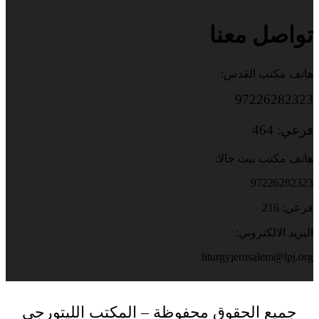
تواصل معنا
هاتف مكتب القدس:
97226282323
فرعي: 464
هاتف مكتب بيت جالا:
97226282323
فرعي: 216
البريد الالكتروني:
liturgyjerusalem@lpj.org
جميع الحقوق محفوظة – المكتب الليتورجي