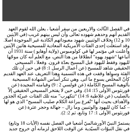
في الفصل الثّالث والاربعين من سِفر أشعيا ، يعلن الله لقوم العهد
القديم أنهم وحدهم شهوده تعالى وأن ليس بينهم غريب (في الآيتين
10 و 12) بخلاف الوثنيين شهود معبوداتهم الكاذبة غير الموجودة أصلا.
وقد استغلّت إحدى الفئات الأمريكية المعادية للمسيحية هاتين الآيتين
وأعلنت في مؤتمر لها في كولومبوس (ولاية أوهايو ) سنة 1931 أن
أتباعها “شهود يهوه” انطلاقا من هذا النص، مع العلم أنه كان موجّها
لليهود وفقط لليهود قبل المسيح بعدّة قرون. وفعلا ، المسيحي
الحقيقي شاهد للمسيح (عن أعمال الرسل 1: 8) في حين أن تلك
الفئة وسواها وقفت في هذه التسمية وهذا التعريف عند العهد القديم
كأنّ المخلّص يسوع ما أتى. وهي تنكر أساس الشهادة المسيحية
بألوهية المسيح الكاملة (عن قولسي 2 : 9) وقيامته المجيدة (عن
قورنثوس الأولى 15: 14). وفي حين لا يفتخر المسيحي الحقيقي إلاّ
بالصليب (عن غلاطية 6: 14) “تتكهرب” منه تلك الفئات عبريّة الجذور
والأهداف بحيث أنها “تُفرغ ببراعة الكلام صليب المسيح” الذي هو لها
– كما كان لليهود والوثنيين وما زال – جهالة وحجر عثرة (عن
قورنثوس الأولى 1: 17 وتابع، ثم 2: 2).
يستمرّ النبيّ الأورشالميّ أشعيا في الفصل نفسه (الأيات 18 وتابع)
في نقل النبوّات السيّدية عن الوقت اللاحق لزمانه أي خروج جديد