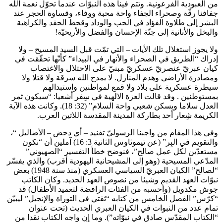
من العبودية الفرعونية. وتتم فينا هذه النبوّات عندما تحوّل نعمة الله
جفافنا رقّة وصحراء الجفاء واحة محبة ووفاء، وقساوة الحجر عند
البشر إلى طلاوة الفؤاد في الحب والوداد وقحط الحقد والكراهية
والبخل والأنانية إلى جنّة الإحسان والفضل والأريحيّة!
ولا يجوز استغلال تلك الأيات – التي تمّت قبل السيد المسيح – ولا
إدراك “الطريق في الصحراء والأنهار في البيداء” كأنّها تحقّقت في
كيان عبريّ عنصريّ عسكريّ مبنيّ على الاحتلال والاغتصاب
ومصادرة الأراضي وهدم المنازل. لا يمدح الله سرقة ولا قتلا ولا
سيطرة عسكرية على بلاد ولا قمع لمواطنين واستبدالهم
بمستوطنين . وقد قالت العزة الالهية في سِفر أشعيا: “سيكون ثمر
العدل سلاما ويسكن شعبي واحة السلام” (32: 18). وكانت هذه الآية
الكريمة شِعار أحد بطاركة المدينة المقدسة اللاتين العرب.
وفي هذا المقام من واجبنا الرسوليّ تفنيد – أي دحض – الأضاليل “،
والتقويم في البِر” (عن تيموثاوس الثانية 3: 16) آملين أن “نكون
مستعدّين لكل عمل صالح”، فنوضح خطأ التفسير “الصهيوني”
المدّعي المسيحية (وهو إلى المشيحانية اليهودية أقرب) والذي يفسّر
“لصالح” الكيان العبريّ السياسي العسكري (منذ سنة 1948) بعض
نبوّات العهد القديم وشيئا من نصوص العهد الجديد. وكان الكاتب
جوش مكدويل (وأحسبه من الفئات الرافضة لتعميد الأطفال) قد
“كرّس” الفصل الخامس من كتابه “ثقتي في التوراة والإنجيل” ليبيّن
تمام عدد من النبوات في الكيان العبري الحديث (تحت عنوان
“الكتاب المقدّس صادق في نبوّاته”). وما إن واجه الكتاب نقدا من