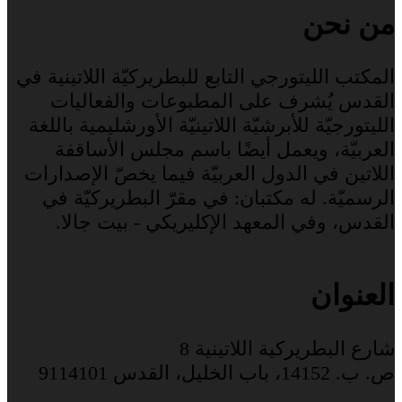
من نحن
المكتب الليتورجي التابع للبطريركيّة اللاتينية في
القدس يُشرف على المطبوعات والفعاليات
الليتورجيّة للأبرشيّة اللاتينيّة الأورشليمية باللغة
العربيّة، ويعمل أيضًا باسم مجلس الأساقفة
اللاتين في الدول العربيّة فيما يخصّ الإصدارات
الرسميّة. له مكتبان: في مقرّ البطريركيّة في
القدس، وفي المعهد الإكليريكي - بيت جالا.
العنوان
شارع البطريركية اللاتينية 8
ص. ب. 14152، باب الخليل، القدس 9114101