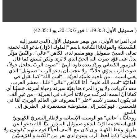
( صموئيل الأول 3 :3-19، 1 قور 6 :13-20، يو 1 :35-42)
في القراءة الأولى ، من سِفر صموئيل الأوّل (الذي تشير إليه
السّبعينيّة والفولغاتا الشّائعة باسم “الملوك الأوّل) يدعو الله لخمته
تعالى الصبيّ صموئيل وهو مقيم لدى الكاهن “عالي”. والنّصّ مؤثّر
يدلّ على قوّة صوت الله الحيّ الذي لا يُرى ولكن يُسمَع كما قال
المزمور الكنعاني وردّد بعده داود النبيّ : “صوت الربّ يجلجل حولاً ،
صوت الرب يدوّي جلالاً”! ولا عجب أن يدعو الرب “صموئيل” الذي
يعني اسمه – من ناحية علميّة لغويّة – “اسم الله” كما نقول في
العامّيّة “اسم الله عليه”. أمّا الكاهن “عالي” فلنا ، معشر العرب،
معه ذكريات. ولا يورد المرء هنا بقيّة سيرته وحياة أسرته. حَسبُنا أي
كفانا أنّ اسمه المركّب من ثلاثة أحرف في العبريّة – من غير ألف-
قد يكون المصدر لاسم “علي” المعروف في العالم العربيّ. أمّا في
فلسطين ، فهو يُشير إلى مستوطنة مستعمرة في الطّريق إلى
نابلس.
روحانيًّا ، “عالي” هو الوسيلة الإنسانية والإطار البشريّ الكهنوتيّ
الذي استخدمه الرّبّ ليدعو صموئيل المنذور نبيًّا. الله يدعونا عن
طريق وعظ الكهنة. وإن كان مع الأسف أحيانًا قوم منهم “يقولون ولا
يعملون” (كما لحظ الرب يسوع لدى نفر من “الكتبة والفرّيسيّين