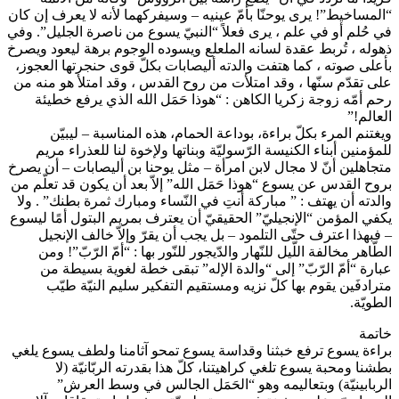
“المساخيط”! يرى يوحنّا بأمّ عينيه – وسيفركهما لأنه لا يعرف إن كان
في حُلم أو في علم ، يرى فعلاً “النبيّ يسوع من ناصرة الجليل”. وفي
ذهوله ، تُربط عقدة لسانه الملعلع ويسوده الوجوم برهة ليعود ويصرخ
بأعلى صوته ، كما هتفت والدته أليصابات بكلّ قوى حنجرتها العجوز،
على تقدّم سنّها ، وقد امتلأت من روح القدس ، وقد امتلأ هو منه من
رحم أمّه زوجة زكريا الكاهن : “هوذا حَمَل الله الذي يرفع خطيئة
العالم!”
ويغتنم المرء بكلّ براءة، بوداعة الحمام، هذه المناسبة – ليبيّن
للمؤمنين أبناء الكنيسة الرّسوليّة وبناتها ولإخوة لنا للعذراء مريم
متجاهلين أنّ لا مجال لابن امرأة – مثل يوحنا بن أليصابات – أن يصرخ
بروح القدس عن يسوع “هوذا حَمَل الله” إلاّ بعد أن يكون قد تعلّم من
والدته أن يهتف : ” مباركة أنتِ في النّساء ومبارك ثمرة بطنك” . ولا
يكفي المؤمن “الإنجيليّ” الحقيقيّ أن يعترف بمريم البتول أمًا ليسوع
– فبهذا اعترف حتّى التلمود – بل يجب أن يقرّ وإلاّ خالف الإنجيل
الطّاهر مخالفة اللّيل للنّهار والدّيجور للنّور بها : “أمّ الرّبّ”! ومن
عبارة “أمّ الرّبّ” إلى “والدة الإله” تبقى خطة لغوية بسيطة من
مترادفَين يقوم بها كلّ نزيه ومستقيم التفكير سليم النيّة طيّب
الطويّة.
خاتمة
براءة يسوع ترفع خبثنا وقداسة يسوع تمحو آثامنا ولطف يسوع يلغي
بطشنا ومحبة يسوع تلغي كراهيتنا، كلّ هذا بقدرته الربّانيّة (لا
الربابينيّة) وبتعاليمه وهو “الحَمَل الجالس في وسط العرش”