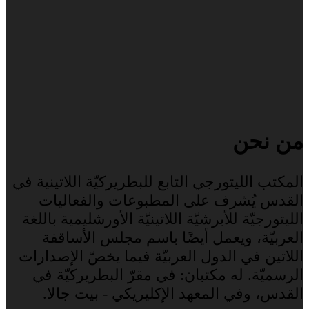
من نحن
المكتب الليتورجي التابع للبطريركيّة اللاتينية في
القدس يُشرف على المطبوعات والفعاليات
الليتورجيّة للأبرشيّة اللاتينيّة الأورشليمية باللغة
العربيّة، ويعمل أيضًا باسم مجلس الأساقفة
اللاتين في الدول العربيّة فيما يخصّ الإصدارات
الرسميّة. له مكتبان: في مقرّ البطريركيّة في
القدس، وفي المعهد الإكليريكي - بيت جالا.