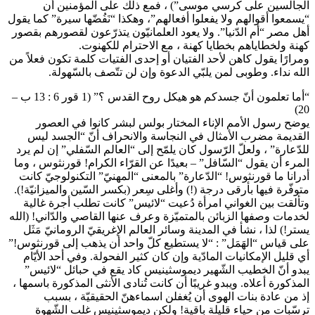
الجالسين على كرسي موسى”) ، فمع ذلك على المؤمنين أن
“يسمعوا أقوالهم ولا يفعلوا أفعالهم”، وهكذا “نَفُضّها سيرة” كما يقول
أهل مصر “أم الدّنيا”. ولا يعود العلمانيّون يتذرّعون لقصورهم بقصور
كهنة ولخطاياهم بخطايا كهنة ، مع الاحترام للكهنوت.
ومرارًا يقول كاهن لأحد الفتيان أو إحدى الفتيات كلمة تكون فعلاً من
الله نداء. وطوبى لمن يلبّي الدعوة وإن لن تتّصف بالسّهولة.
“أما تعلمون أنّ جسدكم هو هيكل روح القدس ؟” (1 قور 6 : 13 ب –
20)
يوضح رسول الأمم الإناء المختار بولس لبشر كانوا في العصور
القديمة مضرب الأمثال في النجاسة والانحراف أنّ “الجسد ليس
للدّعارة” ، ولعلّ الرّسول كان يلمّح إلى “العالم السّفلي” إن لم يرد
المرء أن يقول “السّافل” – بعيدًا عن القرّاء الكرام! قورنثوس ، وما
أدرانا ما قورنثوس! “الدّعارة” بالمعنى “المهنيّ” التكنولوجيّ كانت
متوفّرة فيها بأرقى درجة (!) وأغلى سِعر (بكسر السّين والميزانيّة!).
وتألقت بين الغواني امرأة دُعيت “لائيس” كانت تطلب أجرة غالية
لخدمات وصفها الزبائن بالمتميّزة وعرف عنها القاصي والدّاني! (الله
يستر!) لذا ، نشأ في المدينة وسائر العالم الإغريقيّ الرومانيّ مَثَل
على قياس “الهَمَل” : “لا يستطيع كلّ واحد أن يذهب إلى قورنثوس!”
أي قليل الإمكانيات المادّية وإن كان كثير الفحولة. وفي أحد الأيّام
يبدو أنّ الخطيب الشّهير ديموسثينيس كاد يقع في حبائل “لائيس”
المذكورة أعلاه. ويبدو غريبًا أن كانت تُنادى الأنثى المذكورة باسمها ،
إذ من عادة بنات الهوى أن يُغفلن اسماءهنّ الحقيقيّة ، بسبب
ترسّبات من حياء قليلة باقية! ولكن ديموسثينيس غلب الشّهوة