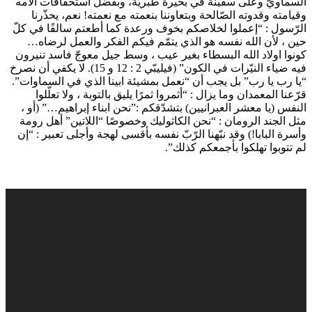
السماويّ وعلى سفينة في بحيرة طبريّة، وبفضل استحقاقات آلامه
وقيامته وقدوته الصّالحة وبتعاوننا بنعمته مع نعمته! نعم، يحذّرنا
الرّسول : “إعملوا لخلاصكم بخوف ورعدة كما أطعتم سالفًا في كلّ
حين ، لأن الله نفسه هو الذي يتمّم فيكم الفكر والعمل لرضاه…
كونوا اولاد الله البسطاء بغير عيب ، وسط جيل معوجّ فاسد تنيرون
فيه ضياء النيّرات في الكون” (فيليبّي 2 : 12 و 15). لا يكفي أن نصرخ
“يا رب يا رب” بل يجب أن “نعمل بمشيئة ابينا الذي في السماوات”.
قرّعنا المعمدان وما يزال : “أثمروا ثمرًا يليق بالتوبة ، ولا تعلّلوا
النفس (يا معشر العبرانيين) بتشدّقكم :”نحن ابناء إبراهيم…” (أو ،
مثل الجند الرومان : “نحن الكاثوليك وخصوصًا “اللاتين” أهل رومة
وأسرة البابا!) وقد نبّهنا الرّبّ نفسه بأقسى لهجة وأجلى تعبير : “إن
لم تتوبوا تهلكوا بأجمعكم كذلك”.