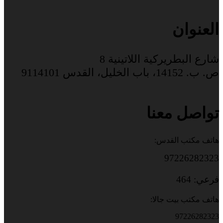
العنوان
شارع البطريركية اللاتينية 8
ص. ب. 14152، باب الخليل، القدس 9114101
تواصل معنا
هاتف مكتب القدس:
97226282323
فرعي: 464
هاتف مكتب بيت جالا:
97226282323