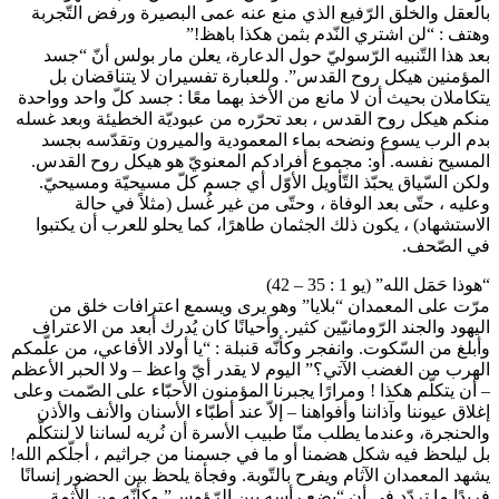
بالعقل والخلق الرّفيع الذي منع عنه عمى البصيرة ورفض التّجربة
وهتف : “لن اشتري النّدم بثمن هكذا باهظ!”
بعد هذا التّنبيه الرّسوليّ حول الدعارة، يعلن مار بولس أنّ “جسد
المؤمنين هيكل روح القدس”. وللعبارة تفسيران لا يتناقضان بل
يتكاملان بحيث أن لا مانع من الأخذ بهما معًا : جسد كلّ واحد وواحدة
منكم هيكل روح القدس ، بعد تحرّره من عبوديّة الخطيئة وبعد غسله
بدم الرب يسوع ونضحه بماء المعمودية والميرون وتقدّسه بجسد
المسيح نفسه. أو: مجموع أفرادكم المعنويّ هو هيكل روح القدس.
ولكن السّياق يحبّذ التّأويل الأوّل أي جسم كلّ مسيحيّة ومسيحيّ.
وعليه ، حتّى بعد الوفاة ، وحتّى من غير غُسل (مثلاً في حالة
الاستشهاد) ، يكون ذلك الجثمان طاهرًا، كما يحلو للعرب أن يكتبوا
في الصّحف.
“هوذا حَمَل الله” (يو 1 : 35 – 42)
مرّت على المعمدان “بلايا” وهو يرى ويسمع اعترافات خلق من
اليهود والجند الرّومانيّين كثير. وأحيانًا كان يُدرك أبعد من الاعتراف
وأبلغ من السّكوت. وانفجر وكأنّه قنبلة : “يا أولاد الأفاعي، من علّمكم
الهرب من الغضب الآتي؟” اليوم لا يقدر أيّ واعظ – ولا الحبر الأعظم
– أن يتكلّم هكذا ! ومرارًا يجبرنا المؤمنون الأحبّاء على الصّمت وعلى
إغلاق عيوننا وآذاننا وأفواهنا – إلاّ عند أطبّاء الأسنان والأنف والأذن
والحنجرة، وعندما يطلب منّا طبيب الأسرة أن نُريه لساننا لا لنتكلّم
بل ليلحظ فيه شكل هضمنا أو ما في جسمنا من جراثيم ، أجلّكم الله!
يشهد المعمدان الآثام ويفرح بالتّوبة. وفجأة يلحظ بين الحضور إنسانًا
فريدًا ما تردّد في أن “يضع رأسه بين الرّؤوس” وكأنّه من الأثمة