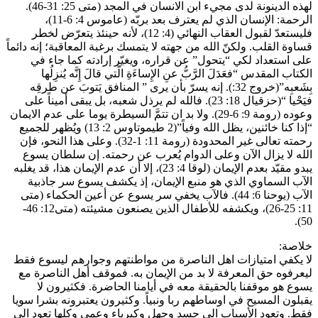
لهذه الدينونة لدى مجيء ابن الانسان في المجد (متى 25: 31-46).
الرحمة: الإنسان الذي لم يعترف بعد بربّه (عاموس 4: 6-11)،
فليستعدّ لقبول العقاب النهائي (4: 12)، لأنه حينئذ يتعرّض لخطر
قساوة القلب. ولكنّ الله من جهته لا يتمسك برغبة المعاقبة؛ إنه دائماً
على استعداد لكي “يتحول” عن قراره، ويغيّر إرادته كما جاء في
الكتاب المقدس “فعَدَلَ الرَّبُّ عنِ الإِساءَةِ الَّتي قالَ إِنَّه يُنزِلُها
بِشَعبِه”(خروج 32:). إنه يسرّ بأن يرى ” المنافق يَتوبَ عن طرقِه
فيَحْيا “(حزقيال 18: 23). فالله لم يرذل شعبه، بل يبقى أميناً على
وعوده (رومة 9: 6-29). ولا بد ان تتمَّ السيطرة يوما على عدم الايمان
“إذا كنا خائنين، يظل الله وفياً”(2 طيموتاوس 2: 13) ويُظهر للجميع
رحمته تعالى غير المحدودة (رومة 11: 1-32). وعلى هذا النحو، فإن
الله لا يزال الآن وعلى الدوام يُعرب عن رحمته. إن سلطان يسوع
يبدو مقيّد بعدم الإيمان (لوقا 4: 23)، إلا أن عدم الإيمان هذا، قد يغلبه
الآب السماوي الذي هو منبع الإيمان، إذ يكشف يسوع سر جاذبية
الآب (يوحنا 6: 44). فالآب يخفي سر يسوع عن أعين الحكماء (متى
11: 25-26)، ويكشفه للأطفال الذين يصنعون مشيئته (متى12: 46-
50).
خلاصة:
لا يكفي امتيازات اهل الناصرة من مواطنتهم وجوارهم ليسوع فقط
ليعرفوه حق المعرفة لا بد من الإيمان به. فموقف أهل الناصرة مع
يسوع هو موقفنا بالحقيقة معه في أيامنا الحاضرة. فكثيرون لا
يقبلون المسيح في اوساطهم ربا ونبياً. وكثيرون يعتبرونه بشرا سويا
فقط. وتعود الأسباب الى حسد وجهل وكبرياء وعمى وكلها تعود الى