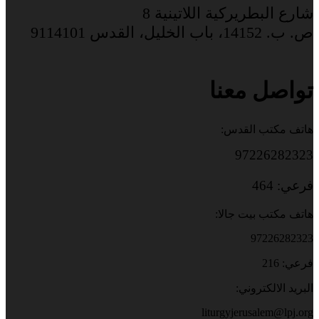
شارع البطريركية اللاتينية 8
ص. ب. 14152، باب الخليل، القدس 9114101
تواصل معنا
هاتف مكتب القدس:
97226282323
فرعي: 464
هاتف مكتب بيت جالا:
97226282323
فرعي: 216
البريد الالكتروني:
liturgyjerusalem@lpj.org