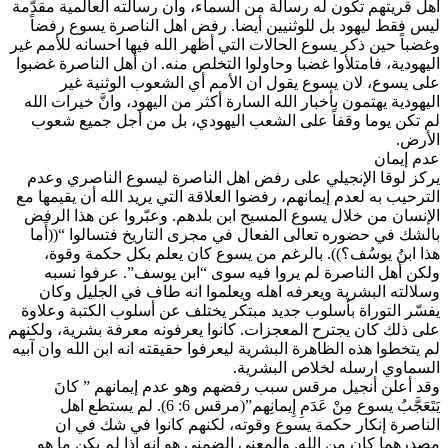
اهل قريتهم تكون له رسالة من السماء، وان رسالته العالمية مقدّمة
ليس فقط ليهود بل للوثنيين أيضا. رفض اهل الناصرة يسوع رفضاً
وغضباً حين ذكر يسوع الحالات التي أظهر الله فيها احسانه للأمم غير
اليهودية، فامتلأوا غضبا وحاولوا التخلص منه. ان أهل الناصرة غضبوا
على يسوع، لان يسوع يقول ان الأمم أي الشعوب الوثنية غير
اليهودية يهتمون بأخبار الله السارة أكثر من اليهود، وانَّ خيرات الله
لم تكن يوما وقفاً على الشعب اليهودي، بل من أجل جميع شعوب
الأرض.
عدم إيمان
يركز لوقا الإنجيلي على رفض اهل الناصرة ليسوع الناصري وعدم
الترحيب به لعدم إيمانهم، رفضوا العلاقة التي يريد الله أن يقيمها مع
الإنسان من خلال يسوع المسيح ابن بلدهم. وعبّروا عن هذا الرفض
بالشك في حضوره تعالى الفعال في مجرى التاريخ فتسالوا “((أَما
هذا ابنُ يوسُف؟)). بالرغم من يسوع كان يعلم بكل حكمة وقوة،
ولكن أهل الناصرة لم يروا فيه سوى “ابن يوسف”. عرفوا نسبه
وسلالته البشرية ويعرفه اهله ويعلموا انه طاف في الجليل وكان
يفسّر التوراة بأسلوب جديد مبتكر يختلف عن أسلوب الكتبة وعلاوة
على ذلك كان يجترح المعجزات. كانوا يعرفونه معرفة بشرية، ولكنهم
لم يتخطوا هذه الظاهرة البشرية ليعرفوا حقيقته انه ابن الله وان آبيه
السماوي ارسله لخلاص البشرية.
وقد أعلن أنجيل مرقس سبب رفضهم وهو عدم إيمانهم ” كانَ
يَتَعَجَّبُ يسوع مِنْ عَدَمِ إِيمانِهم”(مرقس 6: 6). لم يستطع اهل
الناصرة إنكار حكمة يسوع وقوته، لكنهم كانوا في شك في ان
مصدرهما كان من الله. والمعنى الضمني هو انه إذا لم يكن ما هو