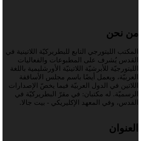
من نحن
المكتب الليتورجي التابع للبطريركيّة اللاتينية في
القدس يُشرف على المطبوعات والفعاليات
الليتورجيّة للأبرشيّة اللاتينيّة الأورشليمية باللغة
العربيّة، ويعمل أيضًا باسم مجلس الأساقفة
اللاتين في الدول العربيّة فيما يخصّ الإصدارات
الرسميّة. له مكتبان: في مقرّ البطريركيّة في
القدس، وفي المعهد الإكليريكي - بيت جالا.
العنوان