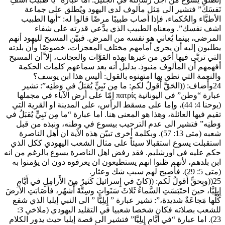
نَفسَكَ” فتشير الى مَثل مألوف لدى اليهود ويُطلق على جماعة
الأطبَّاء والحُكماء، فإذا أصاب طبيبًا مرضًا قالوا له: “أيها الطبيب
اشف نفسك”. ومعناه الطبيب الذي يدَّعي قدرته على شفاء
المرضى، بينما يُعاني هو نفسه من المرض. فبيّن المسيح لليهود أنهم
يطلبون إليه أن يجري أمامهم مختلف المعجزات، خصوصًا وأن بلدته
التي تربَّى فيها أحَق من غيرها بهذه القوَّات والعجائب، إلا َّأن المسيح
أفهمهم أن المألوف منبوذ. بدليل أنه بعد سماعهم كلمات الحكمة
والنعمة التي نطق بها امتهنوه بالقول: أليس هذا ابن يوسف؟
24وأَضاف: ((الحَقَّ أَقولُ لكم: ما مِن نَبِيٍّ يُقبَلُ في وَطنِه”: تشير
عبارة “وطن” في اليونانية πατρίς إمّا على أرض الآباء في مجملها
(يوحنا 4: 44)، وإما على مسقط الرأس، على المدينة او القرية التي
تقيم فيها العائلة، وهذا هو المعنى هنا. اما عبارة “ما مِن نَبِيٍّ يُقبَلُ في
وَطنِه” فتشير الى عدم الترحيب بيسوع في وطنه، ونبذه من قبل
شعبه (متى 13: 57). وبكلمة أخرى تبيّن هذه الآية ان أهل الناصرة
استقبلت يسوع استقبالا سيئاً على مثال الشعب اليهودي ككل الذي
حكم عليه في اورشليم. فقد رفض اهل الناصرة يسوع بالرغم من انه
ابن بلدهم، لأنهم ظنوا انهم يستطيعون ان يعرفوه دون ان يؤمنوا به
(متى 5: 29). فأصبح لهم سبب شك وعثار.
25((وبِحقٍّ أَقولُ لَكم: ((كانَ في إِسرائيلَ كَثيرٌ مِنَ الأَرامِلِ في أَيَّامِ
إِيلِيَّا، حينَ احتَبَسَتِ السَّماءُ ثَلاثَ سَنَواتٍ وسِتَّةَ أَشهُر، فأَصَابَتِ الأَرضَ
كُلَّها مَجاعَةٌ شديدة،”: تشير عبارة ” إِيلِيَّا ” الى النبي إيليا الذي شفع
للشعب بصلاته فكان شخصا شعبيا في التقليد اليهودي (ملاخي 3:
23). اما عبارة “في أَيَّامِ إِيلِيَّا” فتشير الى قصة إيليا حيث يدور الكلام