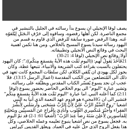
يصف لوقا الإنجيلي ان يسوع بدأ رسالته في الجليل بالتبشير في
مجمع الناصرة. لكن أهلها رفضوه، وساقوه إلى حَرْفِ الـجَبَلِ لِيُلقوُه
عَنه. وهذا الرفض صورة سابقة للرفض الذي قاوم به قسم من
اليهود رسالة سيدنا يسوع المسيح بالخلاص. ومن هنا تكمن اهمية
البحث في وقائع النص الانجيلي وتطبيقاته.
أولا: وقائع نص الإنجيلي (لوقا 4: 21-30)
21فَأَخَذَ يَقولُ لَهم: ((اليوم تَمَّت هذه الآيةُ بِمَسمَعٍ مِنكُم)).”: كان اليهود
يحتفلون بالسبت بقراءة كتب الشريعة والانبياء، تتبعها عظة، وكان
يجوز لكل يهودي ان يُلقي الكلام، لكن سلطات المجمع كانت تعهد في
ذلك الى المُتضلعين من الكتب المقدسة (اعمال الرسل 13:15). فلا
عجب ان نجد يسوع يُفسّر الكتاب المقدس ويطبَّقه على رسالته.
وتشير عبارة “اليوم” الى يوم الخلاص الحاضر بحضور يسوع (لوقا
2:11) كما أعلنه النبي. اما عبارة “اليوم تَمَّت هذه الآيةُ بِمَسمَعٍ مِنكُم”
فتشير الى ان HGمجيء هو قدوم عهد النعمة الذي أنبا به النبي
اشعيا “روحُ السَّيِّدِ الرَّبِّ عَليَّ لِأَنَّ الرَّبَّ مَسَحَنى وأَرسَلَني لِأُبشِّرَ
الفقراء وأَجبُرَ مُنكَسِري القُلوب وأُنادِيَ بِإِفْراجٍ عنَ المَسبِيِّين وبتَخلِيَةٍ
لِلمَأسورين لِأُعلِنَ سَنَةَ رِضاً عِندَ الرّبّ” (اشعيا 61: 1-2) قد تمّ اليوم
به. فجعل يسوع من نص اشعيا ينبوع تعليمه وعمله الخلاصي، وكل
هذا بفعل الروح الذي حلّ عليه في العماد. ويعلق القديس كيرلس