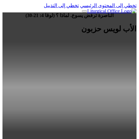
تخطي إلى المحتوى الرئيسي
تخطي إلى التذييل
الناصرة ترفض يسوع. لماذا ؟ (لوقا 4: 21-30)
الأب لويس حزبون