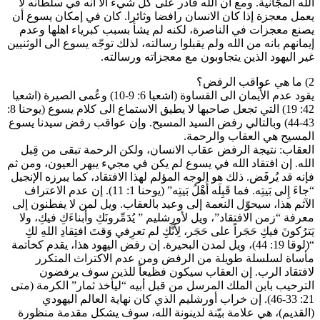
الله المجّانية. ومع ان الله قادر على كل شيء الا انه في سلطانه لا
يعمل معجزة إذا كان الانسان رافضا وثائرا. كان في إمكان يسوع أن
يصنع معجزات في الناصرة، لكنه لم يشأ بسبب كبرياء اهلها وعدم
إيمانهم بانه من الله ولم يقبلوا رسالته، لذلك توجّه يسوع الى الوثنيين
غير اليهود الذين يتجاوبون مع معجزاته ورسالته.
2) ما هي عواقب الرفض؟
يقود عدم الأيمان الى القساوة (اشعيا 6: 9-10) وعُمى الصيرة (اشعيا
42: 19) التي تجعل صاحبها لا يطيق الاستماع الى كلام يسوع (يوحنا 8:
43-44) وبالتالي رفض السيد المسيح. وإن عواقب رفض سيدنا يسوع
المسيح هي العقاب والرحمة.
العقاب: نتيجة الرفض عقاب الانسان، ولكن الرحمة تبقى من قِبل
الله. إن افتقاد الله في يسوع لم يكن في مجيء يبهر العيون، ومن ثم
فإنه قد يُرفَض. ذلك هو الوجه المؤلم لهذا الافتقاد، كما يبرزه الإنجيل
“جاءَ إِلى بَيتِه. فما قَبِلَه أَهْلُ بَيتِه” (يوحنا 1: 11). إن عدم الاعتراف
الآثم هذا، سيحوّل النعمة إلى وعيد بالعقاب. ويل لمن لا يفطنون إلى
معرفة “زمن الافتقاد”، ويل لأورشليم ” يُدَمِّرونَكِ وأَبناءَكِ فيكِ، ولا
يَترُكونَ فيكِ حَجَراً على حَجَر، لِأَنَّكِ لم تعرِفي وَقتَ افتِقادِ اللهِ لكِ
“(لوقا 19: 44)، ويل لمدن البحيرة. إن رفض اليهود هذا، يقدم كخاتمة
مأساة لسلسلة طويلة من الرفض ومن عدم الاكتراث المتكرر
لافتقاد الرب. إن العقاب سيكون فظيعاً للذين سوف يرفضون
الترحيب بابن الملك المرسل من قبل أبيه “ليأخذ ثمار” الكرمة (متى
21: 33-46). إن خراب أورشليم الذي كان نهاية العالم اليهودي
(القديم)، هي علامة بيّنة لدينونة الله، سوف يشكل مقدمة منظورة