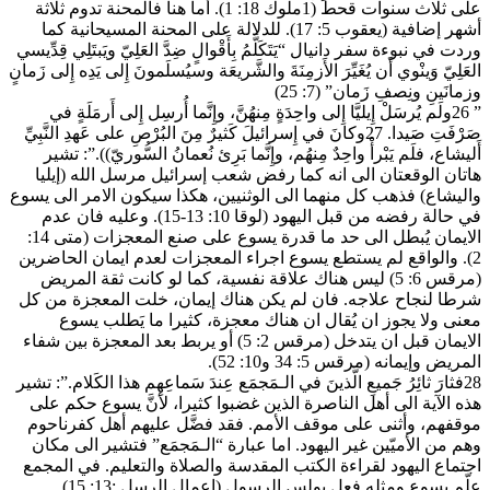
على ثلاث سنوات قحط (1ملوك 18: 1). أما هنا فالمحنة تدوم ثلاثة
أشهر إضافية (يعقوب 5: 17). للدلالة على المحنة المسيحانية كما
وردت في نبوءة سفر دانيال “يَتَكَلَّمُ بِأَقْوالٍ ضِدَّ العَلِيّ ويَبتَلِي قِدِّيسي
العَلِيّ وَينْوي أَن يُغَيِّرَ الأَزمِنَةَ والشَّريعَة وسيُسلَمونَ إِلى يَدِه إِلى زَمانٍ
وزمانَينِ ونِصفِ زَمان” (7: 25)
” 26ولَم يُرسَلْ إِيليَّا إِلى واحِدَةٍ مِنهُنَّ، وإِنَّما أُرسِل إِلى أَرمَلَةٍ في
صَرْفَتِ صَيدا. 27وكانَ في إِسرائيلَ كَثيرٌ مِنَ البُرْصِ على عَهدِ النَّبِيِّ
أَليشاع، فلَم يَبْرأْ واحِدٌ مِنهُم، وإِنَّما بَرِئ نُعمانُ السُّوريّ)).”: تشير
هاتان الوقعتان الى انه كما رفض شعب إسرائيل مرسل الله (إيليا
واليشاع) فذهب كل منهما الى الوثنيين، هكذا سيكون الامر الى يسوع
في حالة رفضه من قبل اليهود (لوقا 10: 13-15). وعليه فان عدم
الايمان يُبطل الى حد ما قدرة يسوع على صنع المعجزات (متى 14:
2). والواقع لم يستطع يسوع اجراء المعجزات لعدم ايمان الحاضرين
(مرقس 6: 5) ليس هناك علاقة نفسية، كما لو كانت ثقة المريض
شرطا لنجاح علاجه. فان لم يكن هناك إيمان، خلت المعجزة من كل
معنى ولا يجوز ان يُقال ان هناك معجزة، كثيرا ما يَطلب يسوع
الايمان قبل ان يتدخل (مرقس 2: 5) أو يربط بعد المعجزة بين شفاء
المريض وإيمانه (مرقس 5: 34 و10: 52).
28فثارَ ثائِرُ جَميعِ الَّذينَ في الـمَجمَع عِندَ سَماعِهِم هذا الكَلام.”: تشير
هذه الآية الى أهل الناصرة الذين غضبوا كثيرا، لأنَّ يسوع حكم على
موقفهم، وأثنى على موقف الأمم. فقد فضَّل عليهم أهل كفرناحوم
وهم من الأميّين غير اليهود. اما عبارة “الـمَجمَع” فتشير الى مكان
اجتماع اليهود لقراءة الكتب المقدسة والصلاة والتعليم. في المجمع
علّم يسوع ومثله فعل بولس الرسول (اعمال الرسل :13: 15).