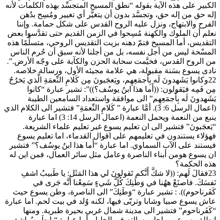
الكبير على هذه الآية بقوله “نطق المسيح المتجسِّد بهذه الكلمات لأنه
إله حق من إله حق، وتجسَّد بدون أن يتغيَّر أي تغيير ومُسِح بدُهن
الفرح والابتهاج، ونزل عليه الروح القدس على شكل حمامة. وإننا
نعلم أن الملوك والكهنة مُسِحوا في الزمن القديم حتى تقدَّسوا بعض
التقديس، أما المسيح فتمّ دهنه بزيت التقديس الروحي، متسلِّمًا هذه
المسْحة ليس من أجل نفسه، بل من أجلنا لأنه سبق أن حُرم الناس
من الروح القدس، فخيَّمت سحابة الحزن والكآبة على وجّه الأرض.”.
نادى يسوع بسَنة مقبولة، هي علامة مجيئه الأول، ورسالة خلاصه.
22وكانوا يَشَهدونَ لَه بِأَجمَعِهِم، ويَعجَبونَ مِن كَلامِ النِّعمَةِ الَّذي يَخرُجُ
مِن فَمِه فيَقولون: ((أَما هذا ابنُ يوسُف؟))”: تشير عبارة “كانوا
يَشَهدونَ لَه بِأَجمَعِهِم” الى موافقة واستعداد السامعين الطيبة
(اعمال الرسل 6: 3). أمَّا عبارة ” كَلامِ النِّعمَةِ” فتشير الى الكلام الذي
ينبع من النعمة ويحمل النعمة (اعمال الرسل 14: 3) اما عبارة
“يَعجَبونَ” فتشير الى ان تعليم يسوع غير تعليم علماء الشريعة.
فهؤلاء يستندون في تعليمهم على اقوال القدماء، اما تعليم يسوع
فيستند على الآب السماوي. اما عبارة “أَما هذا ابنُ يوسُف؟” فتشير
ان يسوع هومن أبناء الناصرة وعامل مثل سائر العمال، فمن اين له
هذه الحكمة؟
23فقالَ لَهم: ((لا شكَّ أَنَّكم تَقولونَ لي هذا المَثَل: يا طَبيبُ اشفِ
نَفسَكَ. فاصنَعْ ههُنا في وَطَنِكَ كُلَّ شَيءٍ سَمِعْنا أَنَّه جَرى في
كَفَرناحوم)). : تشير عبارة “وَطَنِكَ” الى الناصرة، وطن يسوع حيث
عاش يسوع صبيا وشابا وتربّى فيها، لكنه وُلد في بيت لحم. اما عبارة
“كَفَرناحوم” فتشير الى مدينة شمال غربي بحيرة طبرية. ومنها
إنطلق يسوع من اجل رسالته في الجليل. أما عبارة “يا طَبيبُ اشفِ