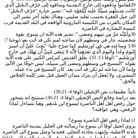
29فَقاموا ودَفَعوه إِلى خارِجِ الـمَدينة وساقوه إلى حَرْفِ الـجَبَلِ الَّذي
كانَت مَدينتُهم مَبنِيَّةً علَيه لِيُلقوُه عَنه”: تشير عبارة “حَرْفِ الـجَبَلِ”
الى جبل القفزة بحسب تقليد صليبي، وهناك تقليد آخر تشير الى
المكان بالقرب من الكنيسة المارونية الواقعة في البلد القديمة قرب
كنيسة البشارة في الناصرة.
30ولَكِنَّه مَرَّ مِن بَينِهم ومَضى.”: تشير هذه الآية ان يسوع، بقوة
شخصيته، جاز في وسطهم لان ساعته لمم تكن قد أتت بعد (يوحنا 7:
30)؛ وساعته هي في اورشليم كما صرّح جليا: “يَجِبُ عَلَيَّ أَن أَسيرَ
اليَومَ وغَداً واليومَ الَّذي بَعدَهما لِأَنَّه لا يَنبَغي لِنَبِيٍّ أَن يَهلِكَ في خارِجِ
أُورَشَليم.” (لوقا 13: 33). يعلّق القديس كيرلس الكبير على هذه الآية
بقوله “المسيح في وسطهم ومضى إلى سبيله، ليس خوفًا من الألم،
وإنما لأن ساعته لم تكن قد أتت بعد. كان المسيح في بدء عمله
التبشيري، ولا يُعقل أن يترك ميدان العمل قبل نشر كلمة الخلاص
والحق.”
ثانياً: تطبيقات نص الإنجيلي (لوقا 4: 21-30)
بعد دراسة وقائع النص الإنجيلي (لوقا 4: 21-30) نستنتج انه يتمحور
حول رفض اهل أهل الناصرة ليسوع ابن بلدهم. وهنا نتساءل لماذا
الرفض، وهي عواقبه؟
1) لماذا رفض اهل الناصرة يسوع؟
يروي انجيل لوقا أن يسوع بدأ رسالته في الجليل بمدينة الناصرة
بلدته الاصلية، وانتهت بحادثة التجلي. فعندما وصل يسوع الى الناصرة
التي كان قد نشأ فيها، شرع في التعليم في المجمع بالقوة التي تلقاها