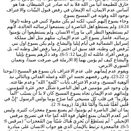
خارق للطبيعة آتيا من الله فلا بد انه صادر عن الشيطان. هذا هو
أساس عدم الايمان، انه الإمعان في رفض قبول البيِّنات والاعتراف
بوجود الله وقوته في المسيح يسوع.
وجاء يسوع إليهم كنبي، لكنه لم يكن مقبولا كنبي في وطنه (لوقا
4:24). ولم يستطع اهل الناصرة ان يستمعوا لرسالته الخالدة، لأنهم
لم يستطيعوا النظر الى ما وراء الانسان. ولم يستطيعوا أن يؤمنوا
برسالته. فأشار يسوع الى عدم الإيمان، مثلهم مثل أهل مملكة
إسرائيل الشمالية في أيام إيليا واليشاع. ولم يكن يسوع اول نبي
يُرفض في وطنه، فقد سبق ان اختبر إرميا رفض اهل وطنه له، بل
ورفض أفراد عائلته له (إرميا 12: 5-6). وقد ذكّرهم يسوع بإيليا
واليشاع كيف لم يؤمن بهما إلا الارملة في صرفت صيدا، ونعمان
السوري الابرص.
ويقوم عدم إيمانهم على عدم الاعتراف بان يسوع هو المسيح (1يوحنا
2: 22-23)، وفي رفضهم تجسد ابن الله وعمله الفدائي وبالتالي نبذ
ألوهية المسيح، وعدم الاعتراف بآيات “كلمة” الله” وعدم طاعته.
وإن وجود غير مؤمنين في أهل الناصرة شكّل حجر عثرة للمؤمنين.
وإبدائهم عدم الإيمان تجاه يسوع المسيح كان لا بدّ أن يسبّب “ألماً
ملازماً” في قلب كل مسيحي كما صرّح يوما بولس الرسول “إِنَّ في
قَلْبي لَغَمًّا شَديدًا وأَلَمًا مُلازِمًا. (رومة 9: 2).
بما ان اهل الناصرة لم يؤمنوا، لم يصنع يسوع معجزات كثيرة. وليس
أمر كعدم الايمان يمنع إظهار قوة الله كما جاء في تصريح مرقس
الإنجيلي ” لَم يَستَطِعْ أَن يُجرِيَ هُناكَ شَيْئاً مِنَ المُعجزات” (مرقس 6:
5-6). فالمعجزة ترتبط بالإيمان الذي هو جواب الانسان على مبادرة