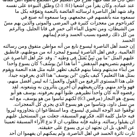
عند عماده. وكان يقرأ من اشعيا (61: 1-2) وطبّق النبوءة على نفسه
وقد شهد أهل الناصرة لرسالته الفائضة بالنعمة وتفوّقه بكل ما
سمعوه منه بأنفسهم في مجمعهم، وما سمعوه أنه صنع في
كفرناحوم من معجزات كثيرة في المرضى والموتى والذين بهم مسّ
من الشيطان، ومن تحويل الماء الى خمرٍ في قانا الجليل. وبالرغم
من كل ذلك رفضوه بسبب الحسد وعدم إيمانهم
الحسد
إن حسد أهل الناصرة ليسوع نابع من أنه مواطن متفوق ومن رسالته
العالمية. رفض اهل الناصرة ليسوع لمجرد أنه من موطنهم، فانطبق
عليهم المثل “ما مِن نَبِيٍّ يُقبَلُ في وَطنِه “. وقد عبّر اهل الناصرة عن
رفضهم بتصريحهم المدهش ” أَما هذا ابنُ يوسُف؟ كان يسوع واحدا
من أبناء مدينتهم ونشأ بينهم فكيف تظهر عليه مثل هذه النعمة ويقوم
بمثل هذا التعليم؟ كيف يكون “ابن يوسف” هذا الذي يعرفونه جيداً،
على هذا المستوى الرفيع من القول والعمل؛ انه ليس أفضل منهم،
فهو واحد منهم. وكان يغيظهم أن آخرين يتأثرون به ويتبعونه. لقد
رفضوه لأنه كان واحداً نظيرهم. ظنوا أنهم يعرفونه. يوسف هو أبو
يسوع، هو النجار (مرقس 6:3) لكنهم تناسوا من هو يوسف، مع انه
من نسل داود، وتناسوا من هو يسوع الذي يجري كل المعجزات.
توقَّفوا عند الوجه البشري ليسوع، وما استطاعوا ان يتجاوزوه ليروا
فيه حامل كلمة الله. فكرتهم المسبقة، جعلت من المستحيل عليهم
ان يقبلوا رسالته. وعليه فإنه مطلوب ان لا ندع الآراء المسبقة تعمينا
عن الحق، بل ان نجتهد ان نرى يسوع على حقيقته.
ثارت ثائرة الحسد في اهل الناصرة، ولم يمكنهم ان يفهموا ان أحد