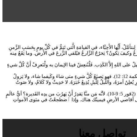
نتأمَّلْ، أَيُّها الأَحِبَّاء، في القيامَةِ الَّتي تَتِمُّ في كُلِّ يومٍ بِحَسَبِ الزَّمنِ
ا الزَّرعُ وكيفَ يَكونُ؟ يَخرُجُ الزَّارعُ فيُلقي الزَّرعَ في الأَرض. وما يَقَعُ مِنه
لى اللهِ إِلاَّ الكَذِب. فَلْنُنعِشْ فينا الإيمانَ به ولْنَعرِفْ أَنَّ كُلَّ شيءٍ
كَوَّنَ كلَّ شيءٍ بكَلِمَةٍ منه، وبِكَلِمةٍ منه يَقدِرُ أن يُعيدَ كلَّ شيءٍ إلى العَدَم.”فمَن الَّذي يقولُ له: ماذا صنَعْتَ؟ أو مَن الذي يَعتَرِضُ على حُكمِه؟ (حكمة 12: 12). فهو يَصنَعُ كُلَّ شيءٍ متى شاءَ وكَيفما شاء، ولا يَزولُ
علِنُ أمرَهُ، واللَّيلُ لِلَّيلِ يُذِيعُ خَبَرَهُ. لا حَدِيثٌ ولا كَلامٌ، ولا صَوتٌ
فَلْنَخَفِ اللهَ الَّذي يَرى كُلَّ شيءٍ ويَسمعُ كُلَّ شيء، ولْنَبتعِدْ عن كُلِّ شَهوةٍ دَنِسةٍ وعَمَلٍ سَيِّءٍ، فتَشمَلَنا رَحمَتُه عِندَ ما نَقفُ أَمامَ مَحكَمتِه المُقبِلة (2قور 5: 9-10). لأنَّه مَن منَّا يَقدِرُ أَنْ يَهرُبَ من يدِه القَديرة؟ أيُّ عالَمٍ
تُ إلى أقاصي الأرضِ فيمينُك هناك. وإذا ٱضطجعْتُ في مثوى الأمواتِ
تواصل معنا