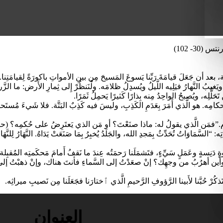
قبِلَة، بعد أن جَعَلَ قيامَةَ رَبِّنا يَسوعَ المَسيحَ مِن بينِ الأمواتِ باكورَةً لِقيامَتِنا. لِ
نَّهارُ، ويَغيبُ النَّهارُ فيَلِيه اللَّيلُ ويُسدِلُ ظلامَه. ولْنَنظُرْ إِلى ثِمارِ الأَرض: م
مِن تَحَلُّلِه، ويُصبحُ الواحِدُ مِنه بِذارًا كَثيرًا يَحمِلُ ثَمَرًا.
ه. هو الَّذي أَمَرَ بِعَدَمِ الكَذِبِ، وليسَ فيه كَذِبٌ البَتَّة. فلا شَيءَ مُستَحيلٌ ع
ُ تُحَدِّثُ بِمَجدِ الله، والجَلَدُ يُخبِرُ بِمَا صَنَعَتْ يَدَاهُ. النَّهَارُ لِلنَّهَارِ يُ
 وأين أهرُبُ من وجهِك؟ إنْ صعَدْتُ إلى السَّماءِ فأنتَ هناك، وإنْ ذهبْ
َذكُرْ حُبَّنا لأَبينا الرَّؤوفِ الرَّحيمِ الَّذي ٱختارَنا فجَعَلَنا مِن نَصيبِ ميراثِه.
العنوان