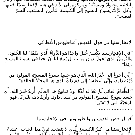
الثلاثية محتواةً ومسبَّقةً ومركّزة إلى الأبد في هبة الإفخارستيّا. ففيها
أوكل الرَّبُّ يسوع المسيح إلى الكنيسة التأوين المستديم للسرّ
الفصحيّ.
…………………
الإفخارستيا في قول القديس أغناطيوس الأنطاكي
“في الإِفخارستيا نَكْسِرُ خُبزًا واحِدًا هو الدَّواءُ الَّذي يَكفَلُ لنا الخُلود،
والتِّرياقُ الَّذي يَحولُ دونَ موتِنا، بل يُتيحُ لنا أَنْ نحيا في يسوعَ المسيحِ
دائِمًا”.
“إِنِّي أجوعُ إلى خُبْزِ الله، الَّذي هو جَسَدُ يسوعَ المسيح، المولودِ من
ذُرِّيَّةِ داود، وإِنِّي أَعطشُ إِلى دَمِ ذاكَ الَّذي هو المَحَبَّةُ الخالِدَة”.
“الطَّعامُ الفاني لَمْ يَعُدْ له لَذَّةٌ، ولا مَباهِجُ هذا العالَم. أُريدُ خُبزَ الله، أَي
جَسَدَ يسوعَ المسيح، المَولودِ مِن نَسلِ داود. وأريدُ دَمَه شَرابًا، فهو
المَحَبَّةُ الَّتي لا تَفنَى”.
…………………
أقوال بعض القديسين والطوباويين في الإفخارستيا
الإِفخارستيا هي كَنزُ الكنيسةِ الَّذي لا يَنْضُب. فإِنَّ هذا الحَدَث، عشاءَ
ليلةِ خَميسِ الأسرار، يَختلفُ كُلِّيًّا عن أَيِّ حَدَثٍ آخَرَ مِن نَفْسِ النَّوعِ