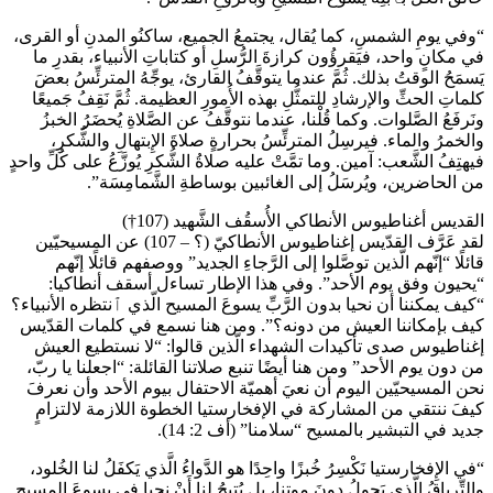
“وفي يومِ الشمسِ، كما يُقال، يجتمعُ الجميع، ساكنُو المدنِ أو القرى،
في مكانٍ واحد، فيَقرؤُون كرازةَ الرُّسلِ أو كتاباتِ الأنبياء، بقدرِ ما
يَسمَحُ الوقتُ بذلك. ثُمَّ عندما يتوقَّفُ القارئ، يوجِّهُ المترئِّسُ بعضَ
كلماتِ الحثِّ والإرشادِ للتمثُّلِ بهذه الأُمورِ العظيمة. ثُمَّ نَقِفُ جَميعًا
ونَرفَعُ الصَّلوات. وكما قُلْنا، عندما نتوقَّفُ عن الصَّلاةِ يُحضَرُ الخبزُ
والخمرُ والماء. فيرسِلُ المترئِّسُ بحرارةٍ صلاةَ الإِبتهالِ والشُّكرِ،
فيهتِفُ الشَّعب: آمين. وما تمَّتْ عليه صلاةُ الشُّكرِ يُوزَّعُ على كُلِّ واحدٍ
من الحاضرين، ويُرسَلُ إلى الغائبين بوساطةِ الشَّمامِسَة”.
القديس أغناطيوس الأنطاكي الأُسقُف الشَّهيد (107†)
لقد عَرَّف القدّيس إغناطيوس الأنطاكيّ (؟ – 107) عن المسيحيّين
قائلًا “إنّهم الّذين توصَّلوا إلى الرَّجاءِ الجديد” ووصفهم قائلًا إنّهم
“يحيون وفق يوم الأحد”. وفي هذا الإطار تساءل أسقف أنطاكيا:
“كيف يمكننا أن نحيا بدون الرَّبِّ يسوعَ المسيح الّذي ٱنتظره الأنبياء؟
كيف بإمكاننا العيش من دونه؟”. ومن هنا نسمع في كلمات القدّيس
إغناطيوس صدى تأكيدات الشهداء الّذين قالوا: “لا نستطيع العيش
من دون يوم الأحد” ومن هنا أيضًا تنبع صلاتنا القائلة: “اجعلنا يا ربّ،
نحن المسيحيّين اليوم أن نعيَ أهميّة الاحتفال بيوم الأحد وأن نعرفَ
كيفَ ننتقي من المشاركة في الإفخارستيا الخطوة اللازمة لالتزامٍ
جديد في التبشير بالمسيح “سلامنا” (أف 2: 14).
“في الإِفخارستيا نَكْسِرُ خُبزًا واحِدًا هو الدَّواءُ الَّذي يَكفَلُ لنا الخُلود،
والتِّرياقُ الَّذي يَحولُ دونَ موتِنا، بل يُتيحُ لنا أَنْ نحيا في يسوعَ المسيحِ