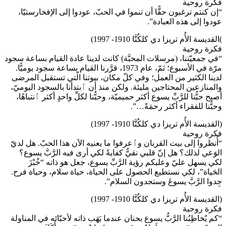
فكرة روحية
“إن كنتم ترغبون حقًّا أن تنموا في الحبّ، عودوا إلى الإفخارستيّا،
عودوا إلى هذه العبادة”.
)القديسة الأُم تريزا دي كلكُتَّا 1910- 1997)
فكرة روحية
“في جمعيّتنا، (مرسلات المحبَّة) كانت لدينا عادة القيام بساعة سجود
مرّة في الأسبوع؛ ثمّ، عام 1973، قرَّرنا القيام بساعة سجود يوميًّا.
لدينا الكثير من العمل؛ وفي كلّ مكان، بيوتنا الّتي تستقبل المرضى
والمنازعين المحتاجين مليئة. ولكن منذ أن ٱبتدأنا بالسجود اليوميّ،
أصبح حبُّنا للرَّبِّ يسوع أكثر حميميّة، وحبُّنا لكلِّ واحدٍ أكثر ٱنتباهًا،
وحبُّنا للفقراء أكثر رحمَةً…”.
(القديسة الأُم تريزا دي كلكُتَّا 1910- 1997)
فكرة روحية
“أُنظروا إلى بيت القربان وٱعرفوا ما يعنيه الآن هذا الحبّ. هل لديّ
الوَعي لذلك؟ هل إنّ قلبي نقيٌّ كفايةً لكي أرى فيه الرَّبَّ يسوع؟
لكي يسهل عليّ وعليكم رؤية الرَّبِّ يسوع، جعل هو ذاته “خُبْزَ
الحَياة”، لكي نستطيع الحصول على الحياة، حياة سلام، وحياة فرح.
جِدوا الرَّبَّ يسوعَ وستجدون السلام”.
(القديسة الأُم تريزا دي كلكُتَّا 1910- 1997)
فكرة روحية
“كم يُخاطِبُنا الرَّبُّ يسوع بحنان عندما يَهَب ذاته لأحبّائه في المناولة