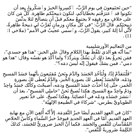
“حين تَجتَمِعونَ في يومِ الرَّبِّ، ٱكسِروا الخبزَ وٱشكُروا، بعد أن
تكونوا قد ٱعترَفْتم بخطاياكم، لتكونَ ذبيحتُكم طاهِرة. كُلُّ مَن كانَ
على خلافٍ مع رفيقِه لا يجتمِعْ معكم قبلَ أن يتصالَحَ لئلا يدنِّسَ
ذبيحتَكم. قالَ الرَّبُّ: “في كلِّ مكانٍ وزمانٍ تُقرَّبُ لي ذبيحةٌ طاهِرةٌ،
لأَنِّي أَنا إلهٌ كبير، يقولُ الرَّبّ، وٱسمي عجيبٌ في الأُمم” (ملاخي 1:
11) .
من التعاليم الأورشليمية
“بما أنّه هو الذي تلفّظَ بهذا الكلامِ وقالَ على الخبزِ: “هذا هو جسدي”،
فمَن يَجرؤُ بعدَ ذلك أن يَشُكَّ ويتردَّدَ؟ ولما أكّدَ هو نفسُه وقال: “هذا هو
دمي”، فمن يشكُّ فيقولَ إنّه ليسَ دمَه؟”.
“فَلْنَتقدَّمْ إذًا، وَلْنَأخُذِ الجَسَدَ والدَّمَ ونَحنُ مُقتَنِعونَ بأنّهما جَسَدُ المَسيحِ
ودَمُه. فالجَسَدُ يُعطى لكَ بصورةِ الخُبز، والدَّمُ يُعطَى لكَ بصورةِ
الخَمر، حتَّى إذا أخذْتَ جَسَدَ المَسيحَ ودمَه، أصبحْتَ وكأنّك جَسَدٌ واحِدٌ
ودَمٌ واحِدٌ مع المَسيح. هكذا نُصبحُ نَحنُ “حاملِي المَسيح”، بعدَ أن
ٱنتشرَ جَسَدُه ودمُه في أعضائِنا. وهكذا نُصبحُ، على حَدِّ تعبيِر
الطوباويِّ بطرس، “شركاءَ في الطبيعةِ الإلهيّة”.
“كانَ في العهدِ القديمِ أيضًا خبزُ التَّقدِمَة. إلاَّ أنّه أُلغِيَ الآن مع نهايةِ
العهدِ القديم. أمّا في العهدِ الجديدِ فيوجَدُ خبزُ السَّماءِ وكأسُ الخلاصِ
المُقَدِّسان للنَّفسِ والجَسَد. فكما أنَّ الخبزَ ضروريٌّ للجَسَد، كذلكَ
الكَلِمَةُ ضَروريةٌ للنَّفس”.