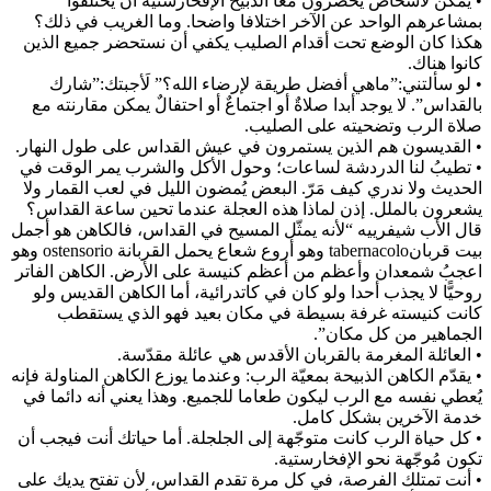
• يمكن لأشخاص يحضرون معا الذبيح الإفخارستية أن يختلفوا
بمشاعرهم الواحد عن الآخر اختلافا واضحا. وما الغريب في ذلك؟
هكذا كان الوضع تحت أقدام الصليب يكفي أن نستحضر جميع الذين
كانوا هناك.
• لو سألتني:”ماهي أفضل طريقة لإرضاء الله؟” لَأجبتك:”شارك
بالقداس”. لا يوجد أبدا صلاةٌ أو اجتماعٌ أو احتفالٌ يمكن مقارنته مع
صلاة الرب وتضحيته على الصليب.
• القديسون هم الذين يستمرون في عيش القداس على طول النهار.
• تطيبُ لنا الدردشة لساعات؛ وحول الأكل والشرب يمر الوقت في
الحديث ولا ندري كيف مَرّ. البعض يُمضون الليل في لعب القمار ولا
يشعرون بالملل. إذن لماذا هذه العجلة عندما تحين ساعة القداس؟
قال الأب شيفرييه “لأنه يمثّل المسيح في القداس، فالكاهن هو أجمل
بيت قربانtabernacolo وهو أروع شعاع يحمل القربانة ostensorio وهو
اعجبُ شمعدان وأعظم من أعظم كنيسة على الأرض. الكاهن الفاتر
روحيًّا لا يجذب أحدا ولو كان في كاتدرائية، أما الكاهن القديس ولو
كانت كنيسته غرفة بسيطة في مكان بعيد فهو الذي يستقطب
الجماهير من كل مكان”.
• العائلة المغرمة بالقربان الأقدس هي عائلة مقدّسة.
• يقدّم الكاهن الذبيحة بمعيّة الرب: وعندما يوزع الكاهن المناولة فإنه
يُعطي نفسه مع الرب ليكون طعاما للجميع. وهذا يعني أنه دائما في
خدمة الآخرين بشكل كامل.
• كل حياة الرب كانت متوجّهة إلى الجلجلة. أما حياتك أنت فيجب أن
تكون مُوجّهة نحو الإفخارستية.
• أنت تمتلك الفرصة، في كل مرة تقدم القداس، لأن تفتح يديك على