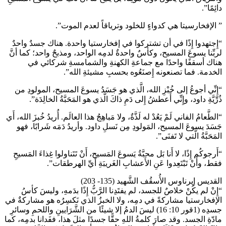
دائِمًا”.
” الإفخارسيتا هي كدواءٍ للخلود وترياقاً لعدم الموت”.
“إِجتهدوا إِذًا في أن تشتركوا في إفخارستيا واحدة. هناك جسدٌ واحدٌ
لربِّنا يسوعَ المسيح، وكأسٌ واحدةٌ لدمِه الواحد، ومذبحٌ واحد؛ كما أنَّ
هناك أسقفًا واحدًا مع جماعةِ الكهنةِ والشمامسةِ شركائي في
الخدمة. فما تصنعونه إِصنَعُوه بحسبِ مشيئةِ الله”.
“إِنِّي أجوعُ إلى خُبْزِ الله، الَّذي هو جَسَدُ يسوعَ المسيح، المولودِ من
ذُرِّيَّةِ داود، وإِنِّي أَعطشُ إِلى دَمِ ذاكَ الَّذي هو المَحَبَّةُ الخالِدَة”.
“الطَّعامُ الفاني لَمْ يَعُدْ له لَذَّةٌ، ولا مَباهِجُ هذا العالَم. أُريدُ خُبزَ الله، أَي
جَسَدَ يسوعَ المسيح، المَولودِ مِن نَسلِ داود. وأريدُ دَمَه شَرابًا، فهو
المَحَبَّةُ الَّتي لا تَفنَى”.
“أَرجوكُم إِذًا، لا أَنا بَل محبَّةُ يَسوعَ المَسيح، أَنْ تَتَناولوا غِذاءَ المَسيحِ
فقط، وأَنْ تَبْتَعِدوا عَنِ الأَعشابِ الغَريبَةِ أَيِّ الهرطقات”.
القديس إيرناوس الأُسقُف الشَّهيد (135- 203)
“إِنْ لم يكُنْ خلاصٌ للجسد، لم يفتَدِنا الرَّبُّ إِذًا بدَمهِ، وليسَ كأسُ
الإفخارستيا مشاركةً في دمِه، ولا الخبزُ الذي نَكسِرُه هو مشاركةٌ في
جسدِه (1قور 10: 16) ليسَ الدمُ إلا شيئًا من الشَّرَايينِ واللحمِ وسائرِ
مادّةِ الجسد. وقد صارَ كلمةُ اللهِ حقًّا جسدًا مثلَ هذا، ففَدانا بدمِه، كما