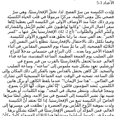
الأعداد 3-5
وُلِدت الكنيسة من سرّ الفصح. لذا، تحتلّ الإفخارستيّا، وهي سرّ
فصحي بكلّ معنى الكلمة، مركزًا مرموقًا في قلب الحياة الكنسيّة
ونرى ذلك جيّداً منذ الأوصاف الأولى عن الكنيسة التي يعطينا إيّاها
سفر أعمال الرسل: “وكانوا يُواظِبونَ على تَعليمِ الرُّسُل والمُشاركة
وكَسْرِ الخُبزِ والصَّلَوات” (أع 2: 42). الإفخارستيا يعبَّر عنها بـ “كسر
الخبز”. بعد ألفي سنة، ما زلنا نحقّق هذه الصورة الأولى للكنيسة.
وفيما نكمّل ذلك بالاحتفال بالإفخارستيا، نتطلّع بأعين النفس إلى
الثلاثيّة الفصحية، إلى ما تمَّ مساء يوم الخميس المقدّس، في أثناء
العشاء الأخير وما بعده… كان النزاع في جتسماني مدخلاً للنزاع
على الصليب يوم الجمعة العظيمة. الساعة المقدسة، ساعة فداء
العالم. عندما يُحتفل بالإفخارستيّا بالقرب من قبر يسوع في
أورشليم، نعود بشكل شبه ملموس إلى “ساعته”، وساعة الصليب
والتمجيد. كلُّ كاهن يحتفل بالقداس يعود بالفكر إلى ذلك المكان وإلى
تلك الساعة، تصحبه في الوقت عينه الجماعةُ المسيحيةُ التي تشارك
في القدّاس…”هذا سرّ الإيمان!” عندما يلفظ الكاهن أو يرتّل هاتين
الكلمتين، يُنشد المؤمنون قائلين: “إنّا نُعلن موتك، أيُّها الرَّبُّ يسوع،
ونمجدّ قيامتك، وننتظر مجيئك في المجد”. بهذه الكلمات، أو بغيرها
شبيه بها، تشير الكنيسة إلى المسيح في سرّ آلامه، وتعلن أيضًا سرّها
الخاصّ: أن الكنيسة تنبع من الإفخارستيا. إذا كنّا نعتقد أنَّ الكنيسة
ولدت بموهبة الرُّوحِ القُدُس يوم العنصرة وٱنطلقت في مسيرتها إلى
العالم، فمن المؤكّد أن تأسيس الإفخارستيّا في العليّة يشكّل برهةً
حاسمةً في تكوينها. أساسُها ومنشأُها هما الثلاثيّة الفصحيّة كلُّها؛ وكأنّ