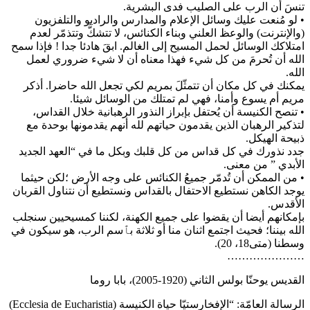
تنسَ أن الرب على الصليب فدى البشرية.
• لو مُنعت عليك وسائل الإعلام والمدارس والراديو والتلفزيون
(والإنترنت) والوعظ العلني وبناء الكنائس، لا تتشكَّ وتتذمّر لعدم
امتلاكك الوسائل لحمل المسيح إلى الغالم. ابقَ هادئا جدا ! فإذا سمح
الله أن تُحرمَ من كل شيء فهذا معناه أن لا شيء ضروري لعمل
الله.
يمكنك في كل مكان أن تتمثّلَ بمريم لكي تجعل الله حاضرا. أذكر
مريم أم يسوع وأمنا، فهي لم تمتلك من الوسائل شيئا.
• تنصح الكنيسة أن يُحتفل بإبراز النذور الرهبانية خلال القداس،
لتذكير الرهبان الذين يقدمون حياتهم لله أنهم يقدمونها بوحدة مع
ذبيحة الهيكل.
جدد نذورك في كل قداس من كل قلبك وبكل ما في “العهد الجديد
الأبدي ” من معنى.
• من الممكن أن تُدمّر جميعُ الكنائس على وجه الأرض ؛لكن حيثما
يوجد الكاهن نستطيع الاحتفال بالقداس ونستطيع أن نتناول القربان
الأقدس.
بإمكانهم أيضا أن يقضوا على جميع الكهنة، لكننا كمسيحيين سنجلب
الله بيننا؛ فحيث اجتمع اثنان منا أو ثلاثة بٱسم الرب، هو سيكون في
وسطنا (متى18، 20).
…………………
القديس يوحنّا بولس الثاني (1920-2005)، بابا روما
الرسالة العامّة: “الإفخارستيّا حياة الكنيسة (Ecclesia de Eucharistia)