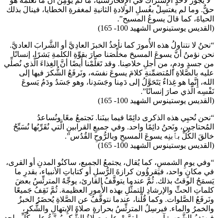
“لا يجوزُ لأَحدٍ الإِشتراكُ في الإِفخارستيا، ما لم يؤمِنْ أنَّ ما نُعلِّمُه هو
حقٌّ. وما لم يغتسِلْ بغُسلِ الولادةِ الثانيةِ لمغفرةِ الخطايا، فينالَ بذلك
الحياةَ، كما قالَ يسوعُ المسيح”.
(القديس يوستينوس الشهيد 100- 165)
“نحنُ لا نتناولُ هذه الأُمورَ كما نأخذُ الخبزَ العادِيَّ أو الشَّرابَ العاديَّ.
نحن نؤمنُ أنَّ يسوعَ المسيحَ مخلِّصَنا صارَ بقوِّةِ الكلمةِ بَشرًا، إنسانًا
من جسدٍ ودمٍ، من أجلِ خلاصِنا. وقد تَعَلَّمْنا أَيضًا أنَّ الغِذاءَ الَّذي نُصلِّي
عليه بالصَّلاةِ المُتضمِّنةِ كلامَ يسوعَ نفسَه، ونَرفَعُ الشُّكرَ فيها إلى
الله، إِنَّما هو غِذاءٌ يَتَحَوَّلُ إلى دَمِنا وجَسَدِنا، وهو جَسَدُ ودَمُ يَسوعَ
نَفْسِه الَّذي صارَ إنسانًا”.
(القديس يوستينوس الشهيد 100- 165)
“نحن نُحيِي هذه الذكرى دائِمًا فيما بينَنا. نَجتمعُ معًا ونُساعدُ
المُحتاجين، ونَحنُ دائِمًا واحد. وفي جميعِ القرابينِ الَّتي نُقَرِّبُها نُسَبِّحُ
خالقَ الكُلِّ بٱبنِه يسوعَ المسيحِ وبالرُّوحِ القُدُس”.
(القديس يوستينوس الشهيد 100- 165)
“وفي يومِ الشمسِ، كما يُقال، يجتمعُ الجميع، ساكنُو المدنِ أو القرى،
في مكانٍ واحد، فيَقرؤُون كرازةَ الرُّسلِ أو كتاباتِ الأنبياء، بقدرِ ما
يَسمَحُ الوقتُ بذلك. ثُمَّ عندما يتوقَّفُ القارئ، يوجِّهُ المترئِّسُ بعضَ
كلماتِ الحثِّ والإرشادِ للتمثُّلِ بهذه الأُمورِ العظيمة. ثُمَّ نَقِفُ جَميعًا
ونَرفَعُ الصَّلوات. وكما قُلْنا، عندما نتوقَّفُ عن الصَّلاةِ يُحضَرُ الخبزُ
والخمرُ والماء. فيرسِلُ المترئِّسُ بحرارةٍ صلاةَ الإِبتهالِ والشُّكرِ،
فيهتِفُ الشَّعب: آمين. وما تمَّتْ عليه صلاةُ الشُّكرِ يُوزَّعُ على كُلِّ واحدٍ