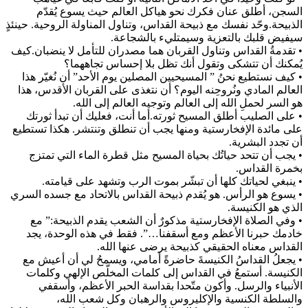
السجن، أطلق عنان فكرك نحو هياكل العالم حيث يسوع يُقدّم
الذبيحة.وحّد نفسك مع ذبيحة القداس، وتناول المناولة الروحية. حينئذٍ
سيفيض قلبك بالتعزية وسيمتليء بالشجاعة.
• تقدمةُ القداس وتناول القربان هما مصدران للتأمل لا ينضبان.كيف
يُمكنك أن تتشكى وتقول أنك تظل بلا إحساس تجاههما؟
• كيف نستطيع نحنُ ” المسيحيين المصلين يوم الأحد” أن نُغيّر هذا
العالم المادي ونُروحِنه اليوم؟ أن نتغذى على القربان الأقدس، هذا
هو السر لحملِ الله إلى العالم وتوجيه العالم إلى الله.
• على الصليب أطلق المسيح ثورته.أما أنت، فعليك أن تبدأ ثورتك
على مائدة الإفخارستية ومنها يجب أن تنطلق وتنتشر. هكذا تستطيع
أن تجدد البشرية.
• يجب أن تتحد حياتُك بحياة المسيح مثل قطرة الماء التي تمتزج
بخمرة القداس.
• ينبغي لحياتك كلها أن تبشّر بموت الرب وتشهد على قيامته.
• يسوع هو الرأس. هو يُقدم ذبيحة القداس بالاتحاد مع جسده السري
الذي هو الكنيسة.
• وفي الصلاة الإفخارستية مذكورٌ أن الشعب يقدم الذبيحة:” مع
خادمك حبرنا الأعظم ومع أسقفنا…”. فقط في هذه الوحدة، يجد
القداس معناه الحقيقي كذبيحة يرضى عنها الله.
• يجعلُ القداسُ الكنيسةَ حاضرةً أمامي، ويسمحُ لي أن أعيش مع
الكنيسة. أستمعُ في القداس إلى كلمات المخلّص الإلهي وكلمات
الأنبياء والرسل. وأكون متّحدا بقداسة الحبر الأعظم، وأسقفي
والسلطة الكنسية والإكليروس والرهبان وكل شعب الله،