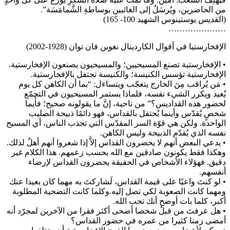
من الحاضرين، ويُرسَلُ إلى الغائبين بوساطةِ الشَّمامَسَة”.
(القديس يوستينوس الشهيد 100- 165)
…………………
الإفخارستيا في أقوال الكاردينال نغوين فان توان (1928-2002)
• الإفخارستية تصنع المسيحيين؛ والمسيحيون يصنعون الإفخارستية.
الإفخارستية تؤسس الكنيسة؛ والكنيسة تحتفل بالإفخارستية.
• مَن يُراقب مِنَ الخارج يتعجّب ويتساءل: “بما أن الكاهن كل يوم
يُعيد ويكرر الشيء نفسه، فلماذا يستمر المسيحيون في التجمّع
لحضور هذه القداديس؟” من ناحية، إنَّ ما يقولونه صحيح؛ فأَيما
شخصٍ يُقدّس وأينما يُحتفل بالقداس، فهو دائمًا ذبيحة الصليب
الواحدة. ولكن هي قوّة السر المقدّس التي تجذب الناس، أي المسيح
نفسه الذي يُقدّم الذبيحة وليس الكاهن.
• يدعي البعض أنهم لا يحضرون القداس إلاَّ إذا شعروا أنهم أهلٌ لذلك.
وهكذا فقط يكونون صادقين مع الله بحسب زعمهم. هذا الكلام غير
دقيق. فهؤلاء الأشخاص في الحقيقة يحضرون القداس لإرضاء
أنفسهم.
• لو كنتَ واعيًا على قيمة القداس، لَشاركتَ به مهما كان بعيدا عنك
ومهما كانت الصعوبة لكي تصل إليه.وكلما كانت التضحية المطلوبة
أكبر، كلما بات أوضح أنك تحب الله.
• هل عرفتَ من قبلُ شخصا أضحى أكثر فقرا من الآخرين لمجرّد أنه
أمضى زمنا كثيرا من عمره في حضور القداس؟