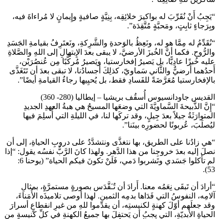
“يَجِبُ أَنْ نُقَرِّبَ له بواكيرَ خلائِقِه، بِنِيَّةٍ صافيةٍ وإِيمانٍ لا مُراءاةَ فيه،
وبِرَجاءٍ ثابِتٍ، ومَحبَّةٍ مُتَّقِدَة”.
“نُقَدِّمُ له مِمَّا هو له، ونَعِظُ بالوَحدةِ والشَّرِكةِ، ونَعتَرِفُ بقيامةِ الجَسَدِ
والرُّوح. فكما أنَّ الخُبزَ الأرضيَّ، لا يبقى بعدَ الإِبتهالِ إلى اللهِ والصَّلاةِ
عليه خُبزًا عادِيًّا، بل يَصيرُ إفخارستيا، ويَصيرُ مُركَّبًا مِن عُنصُرَيْن،
أَحدُهما أَرضيٌّ والثَّاني سَماويّ، كذلِكَ أَجسادُنا، لا تبقى بعدَ أن تَتَغَذَّى
بالإفخارستيا مُعَرَّضَةً للفَسادِ فقط، بل يُحيِيها رجاءُ القيامةِ أيضًا”.
القديس جاودانسيوس أُسقُف بريشيا – إيطاليا (280- 360)
“إِنَّ الذَّبيحةَ السَّماويَّةَ التي وضعَها المسيحُ هي هبةُ العهدِ الجديدِ
المتوارَثَةُ جيلاً بعدَ جِيلٍ، وقد تركَها لنا، في الليلةِ التي أُسلِمَ فيها
ليُصلَبَ، عُربونًا لحضورِه بينَنا”.
“هي زادُنا على الطريق، بها نتغذَّى ونتشدَّدُ على دروبِ الحياةِ، إلى أن
نصلَ إليه بعدَ خروجِنا من هذا الدَّهر. ولهذا كانَ الرَّبُّ نفسُه يقول: “إذا
لم تأكلوا جَسَدي وتَشربوا دَمي، فَلَنْ تكونَ فيكم الحياة” (يوحنا 6:
53).
“أرادَ أن تَبقَى نِعَمُه معنا. أَرادَ أن تُـَقَّدَس بصورةٍ مستمرَّةٍ، بمثالِ
آلامِه، النفوسُ التي فَدَاها بدمِه الثمين. لهذا أوصى تلاميذَه الأُمَناءَ،
وقد جعلَهم أوّلَ كهنةٍ لكنيستِه، أن يقدِّموا للهِ من غيرِ انقطاعٍ أسرارَ
الحياةِ الأبديّةِ، التي يجبُ أن يَحتفلَ بها جميعُ الكهنةِ في كلِّ كنيسةٍ من