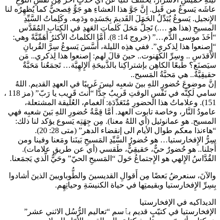
عاشَه يَسوعُ من قَبل. إِنَّ جَوَّ هذا العشاءِ هو جَوٌّ فِصحيٌّ كما يُظهِرُه لنا
الإِنجيل. يَسوعُ يُبَدِّلُ الحَمَلَ القَديمَ بِجَسَدِه ودَمِه. وكَلِماتُ السَّيِّدِ
المسيحِ (هذا هو ….) تَحِلُّ مَحَلَ كَلماتِ العَهدِ في الكِتابِ المُقَدَّس
“أخَذَ موسى الدَّم…” (خروج 14: 8). أمَّا الكلماتُ الأكثرُ أَهَمِّيَّةً وهي:
“إِصنعوا هذا لِذكري”. ففي هذِه الليلة، أَسَّسَ يَسوعُ سِرَّ القُربانِ
الأَقدَسِ .. وسِرِّ الكَهَنوت.. حينَ قالَ لهم: إِصنعوا هذا لِذكري.. مَن
سيَصنَع؟ طَبعًا الكاهِن بإشتراكِنا بالذَّبيحَةِ الإِلهِيَّة… تَجمَعُنا مَحَبَّةٌ
حقيقِيَّةٌ.. هي مَحبَّةُ المَسيح..
إنَّ موضوعَ حُضورِ اللهِ بينَ شعبِه ليسَ غَريبًا في العهدِ القديم. اللهُ
سامي لَكِنَّه في نَفْسِ الوقتِ قَريبٌ جِدًّا “أَنتَ قَريب يا رَبّ” (مز 118 ،
151). وعلاماتُ هذا الحضورِ مُتَعَدِّدَة: الغمام، العُلّيقة المشتعلة،
عامودُ النَّار، وخاصة تابوت العهد. أمَّا قِمَّةُ حُضورِ اللهِ بَينَ شعبِه فهي
المسيح. هو عمانوئيل (أي اللهُ معنا). مِن جِهَتِه يَسوع يؤكد لنا ذلك:
“هاءنذا معكم طوال الأيام الى إنقضاء الدهر” (متى 28: 20).
سِرُّ الإِفخارستيا… هو حُضورُ السَّيِّدِ المَسيحِ بَينَنا ومَعنا وفينا ومن
أَجلنا.. هو حُضورٌ حيٌّ، حَقيقِيٌّ، طَقسي (أي عن طريقِ علامات).
القُدَّاسُ الإِلهي هو الإِجتماعُ حَولَ “المَسيحِ الحيّ” وحَيٌّ الَّذي يَجمَعنا.
والآنَ، سنعرضُ بَعضًا مِن أَقوالِ القديسينَ والطُّوباويينَ الذينَ أشادوا
بِسِرِّ الإِفخارستيا وبقيمتِها في حياة الكنيسَةِ وحياتِهِم.
الديداكيه في الإفخارستيا
الإفخارستيا في كتيّبٍ قديم بٱسم “تعاليم الرُّسُل الاثني عشر”