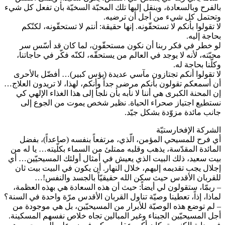
بالفرح وبالسعادة، وينقل إليها تلك المحبّة السخيّة بأن تفعل كل شيء
وتحتمل كل شيء من أجل أن ترضيه.
لا تقولوا بأنكم لا تستحقّونه. إنها حقيقة: أنتم لا تستحقّونه، لكنّكم
بحاجة إليه.
لو خطر في فكر ربنا أن نكون مستحقّون، لما كان قد أسّس سر
محبّته، لأنه لا يوجد في العالم من يستحقّه، لكنّه فكّر في حاجاتنا،
وكلّنا بحاجة له.
لا تقولوا أنكم تجتازون مآسي عديدة (بؤس كبير)… أفضّل بالأحرى
أن أسمعكم تقولون بأنكم مرضى جداً وأنكم، لهذا، لا تريدون العلاج…
إن المحنة الكبرى هي أننا لا نأبه بأن نلجأ إلى هذا الغذاء الإلهي كي
نستطيع اجتياز صحراء الحياة. نظير شخص يموت من الجوع إلى
جانب مائدة مزوّدة بشكل جيّد.
الشركة الإفخارستيّة
أي فرح للمسيحي المؤمن، الّذي، مرتفعاً بنفسه (صاعداً)، بفضل
المائدة المقدّسة، يذهب وقلبه ممتلئ من السماء بكلّيته… يا له من
بيت سعيد، ذلك البيت الذي يعيش في أمثال أولئك المسيحيّين… أي
إجلال يجب تقديمه إليهم، خلال النهار. أن يكون في البيت بيت ثان
للقربان الأقدس حيث سكن الله حقيقيّاً بالجسد والنفس!…
– ربمّا، ستقولون لي أيضاً: حيث أن هذه السعادة هي بهذه العظمة،
لماذا، إذاً، تعطينا وصيّة تناول القربان الأقدس مرّة واحدة في السنة؟
– لم توضع هذه الوصيّة للأبرار من المسيحيّين، بل هي موجودة من
أجل المسيحيّين الجبناء وغير المبالين تجاه خلاص نفسهم المسكينة.