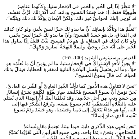
“لا تنظُرْ إذًا إلى الخُبزِ والخَمرِ في الإفخارستيا، وكأنّهما عناصِرُ
طَبيعِيَّةٌ فقط، إذ هما جَسَدُ المَسيحِ ودمُه، كما أكَّدَ ذلك الرَّبُّ نفسُه.
قد تُوحِي إليكَ الحواسُّ غيرَ ذلك، ولكنَّ الإيمانَ يؤكِّدُ لك ذلك ويثبِّتُه”.
“تَعَلَّمْ هذا وتأكَّدْ بإيمانِكَ أنَّ ما يبدو لكَ خبزًا ليسَ بِخُبز، ولو كانَ كذلك
في المَذاق، بل هو جَسَدُ المَسيح؛ وأنّ ما يبدو لكَ خَمرًا ليسَ بِخَمر،
ولو كانَ كذلك في المَذاق، بل هو دَمُ المَسيح. ثبِّتْ قلبَكَ إذًا بتناولِ هذا
الخُبزِ على أنّه خبزٌ روحيٌّ، ولْتملأْ البَهجَةُ أساريرَ وَجْهِكَ”.
القديس يوستينوس الشهيد (100- 165)
“لا يجوزُ لأَحدٍ الإِشتراكُ في الإِفخارستيا، ما لم يؤمِنْ أنَّ ما نُعلِّمُه هو
حقٌّ. وما لم يغتسِلْ بغُسلِ الولادةِ الثانيةِ لمغفرةِ الخطايا، فينالَ بذلك
الحياةَ، كما قالَ يسوعُ المسيح”.
“نَحنُ لا نَتَناولُ هذه الأُمورَ كما نأخُذُ الخُبزَ العادِيَّ أَو الشَّرابَ العاديَّ.
نَحنُ نؤمنُ أنَّ يسوعَ المسيحَ مُخَلِّصَنا صارَ بِقُوِّةِ الكَلِمَةِ بَشرًا، إِنسانًا
مِن جَسَدٍ ودمٍ، مِن أَجلِ خلاصِنا. وقد تَعَلَّمْنا أَيضًا أَنَّ الغِذاءَ الَّذي نُصَلِّي
عليه بالصَّلاةِ المُتضمِّنةِ كلامَ يسوعَ نفسَه، ونَرفَعُ الشُّكرَ فيها إِلى
الله، إِنَّما هو غِذاءٌ يَتَحَوَّلُ إِلى دَمِنا وجَسَدِنا، وهو جَسَدُ ودَمُ يَسوعَ
نَفْسِه الَّذي صارَ إنسانًا”.
“نحن نُحيِي هذِه الذِّكرى دائِمًا فيما بينَنا. نَجتمعُ معًا ونُساعدُ
المُحتاجين، ونَحنُ دائِمًا واحد. وفي جميعِ القرابينِ الَّتي نُقَرِّبُها نُسَبِّحُ
خالقَ الكُلِّ بٱبنِه يسوعَ المسيحِ وبالرُّوحِ القُدُس”.