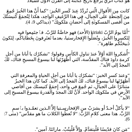
هو كتاب أثريّ يرجع تاريخ كتابته إلى القرن الأوّل للميلاد
كانت مِن الأَقوالِ الّتي تُردَّدُ عِندَ كَسرِ الخُبز: “كما أَنَّ هذا الخُبزَ جُمِعَ
مِنَ الحِنطَةِ على الجِبال، في هذا الرَّغيفِ الواحِد، هكذا لِتُجمَعْ كَنيسَتُكَ
من أَقصى المَسكونَةِ إلى أَحضانِ مَلكوتِكَ” (ديداكي 9، 4).
“أَمَّا يومُ الرَّبّ kiriaki (الأَحد) فهو خاصَّةٌ للرَّبّ. فٱجتَمِعوا فيه
لِتَكسِروا الخُبزَ، وتُصَلُّوا الإِفخارستيا، بعدما تَعتَرِفونَ بِخَطاياكُم، لِتَكونَ
ذَبيحَتُكُم طاهِرة”.
“أُشكروا اللهَ أوّلاً عندَ تناولِ الكأسِ وقولوا: “نشكرُك يا أبانا من أجلِ
كرمةِ داودَ فتاكَ المقدَّسة، التي أظهَرْتَها لنا بيسوعَ المسيحِ فتاك، لكَ
المجدُ إلى الأبد”.
“وعندَ كسرِ الخبز: “نشكرُك يا أبانا من أجلِ الحياةِ والمعرفةِ التي
أظهَرْتَها لنا بيسوعَ فتاك، لكَ المَجدُ إلى الأبد. كما كان هذا الخبزُ
متناثرًا على الجبالِ، ثم جُمِعَ في واحد، إِجمَعْ كنيستَك من أقاصي
الأرضِ في ملكوتِك الواحد. لأنَّ لكَ المجدَ والقدرةَ بيسوعَ المسيحِ إلى
الأبد”.
“لا يأكلْ أحـدٌ أو يشرَبْ من الإفخارسـتيا إلاَّ الـذين تعمّـدوا بٱسمِ
الرَّبِّ. هذا معنى كلامِ الرَّبِّ: “لا تُعطُوا الكلابَ ما هو مقدَّس” (متى 7:
6).
“مَن كانَ قدّيسًا فَلْيتقدَّمْ. وإلاَّ فَلْيتُبْ. مارانَتَا. آمين”.