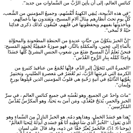
كنائسِ العالم، إلى أن يأتِيَ الرَّبُّ من السَّماواتِ من جديد”.
“في هذه الذَّبيحة، يُبقِي الكهنةُ أَنْفُسُهم، وجميعُ المؤمنين من الشَّعب،
كُلَّ يومٍ تحتَ أَنظارِهم مِثالَ آلامِ المسيح، ويَقتدون بها بأَعمالِهم،
ويأخذونها بفمِهم ويحفظونها في قلبِهم، فيُبقُون كذلك ذكرى فدائِنا
حيّةً لا تُمحَى”.
“إِنَّ الخبزَ يتكوَّنُ من حبَّاتٍ عديدةٍ من الحنطةِ المطحونةِ والمحوَّلةِ
بالماءِ إلى عجين، والمكمّلةِ بالنَّار، فهو صورَةٌ حَقيقِيَّةٌ لِجَسَدِ المَسيح:
فنحنُ نَعلَمُ أَنَّ المسيحَ صَنَعَ من شعوبِ الجنسِ البشريِّ كُلِّها جَسَدًا
واحِدًا كَمَّلَه بِنارِ الرُّوحِ القُدُس”.
“الخمرةُ التي تَتَحَوَّلُ إلى الدَّم، فإِنَّها تُجْمَعُ من عناقيدَ كثيرةٍ من
الكرمةِ التي غرسَها الرَّبُّ، ثم تُعْصَرُ في مَعصرةِ الصَّليبِ، وتختمِرُ
بِقُوَّتِها الذَّاتيّةِ في آنيةٍ رَحْبةٍ هي قلوبُ المؤمنين الذين قَبِلُوها بورعٍ
وإيمان”.
“ماتَ واحدٌ عن الجميع. وهو نَفْسُه في جميعِ كنائسِ العالمِ ، في سرِّ
الخبزِ والخمرِ، يُذبَحُ فيُغَذِّي، ومَن آمنَ به يَحيَا، وهو المكرَّسُ يُقَدِّسُ
المُكرِّسِين”.
“هذا هو جَسَدُ الحَملِ، وهذا هو دمُه. هو الخبزُ النازلُ مِنَ السَّماءِ وهو
الَّذي يَقول: “الخُبزُ الَّذي سَأُعطِيهِ أنَا هُوَ جَسَدي أَبذِلُهُ لِيَحيَا العَالَمُ”
(يوحنا 6: 51). فالخَمرُ يُعبِّرُ حَقًّا عن دَمِه، وقد قالَ على لسانِ