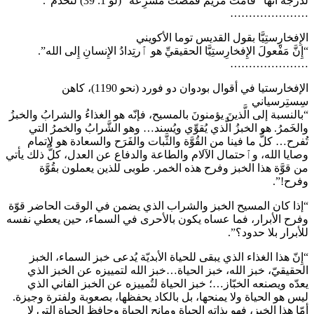
لدرجة أنّها “قَامَت مَريمُ فمَضَت مُسرِعَةً” (لو 1: 39) لتَخدُم”.
…………………
الإِفخارِستِيَّا بقول القديس توما الأكويني
“إِنَّ مَفْعولَ الإِفخارِستِيَّا الحقيقيِّ هو ٱرتِدادُ الإِنسانِ إِلى الله”.
…………………
الإفخارستيا في أقوال بودوان دو فورد (نحو 1190)، كاهن
سِستِرسياني
“بالنسبة إلى الَّذينَ يؤمنونَ بالمسيح، فإنّه هو الغذاءُ والشرابُ والخبزُ
والخَمرُ. هو الخبزُ الَّذي يُقوِّي ويُسند… وهو الشَّرابُ والخمرُ التي
تُفرح… كلُّ ما فينا من القُوَّة والثَّبات والفَرَح والسعادة هو لإتمام
وصايا الله، وٱحتمال الآلام والطاعة والدفاع عن العدل، كلُّ ذلك يأتي
من قوَّة هذا الخبز وفرح هذه الخمر. طوبى للذين يعملون بقُوَّة
وفرح!”.
“إذا كان المسيح الخبز والشراب الذي يضمن في الوقت الحاضر قوّة
وفرح الأبرار، فما عساه يكون بالأحرى في السماء، حين يعطي نفسه
للأبرار بلا حدود؟”.
“إِنّ هذا الغذاء الذي يبقى للحياة الأبديّة يُدعى خبز السماء، الخبز
الحقيقيّ، خبز الله، خبز الحياة…خبز الله لتمييزه عن الخبز الذي
يعدّه ويصنعه الخبّاز…؛ خبز الحياة لتُمييزه عن الخبز الفاني الذي
ليس هو الحياة ولا يمنحها، بل بالكاد يحفظها، بصعوبة ولفترة وجيزة.
أمّا هذا الخبز، فهو بذاته الحياة ومانح الحياة وحافظ الحياة التي لا