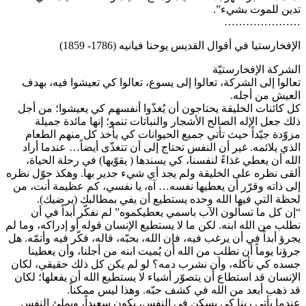
تدين للموت بشيء”.
…………………
الإفخارستيا في أقوال القديس يوحنا فيانيه (1786- 1859)
الشركة الإفخارستيّة
تعالوا إلى الشركة، تعالوا إلى يسوع، تعالوا كي تعيشوا فيه، بهدف
العيش من أجله.
كل كائنات الخليقة يحتاجون أن يُغذّوا أنفسهم كي يعيشوا؛ من أجل
ذلك جعل الإله الصالح الأشجار والنباتات تنمو؛ إنها مائدة جميلة
مزوّدة جيّداً حيث تأتي جميع الحيوانات كي يأخذ كل منهم الطعام
الذي يلائمه. غير أن النفس تحتاج إلى أن تتغذّى أيضاً… عندما أراد
الله أن يعطي غذاءً لنفسنا، كي يسندها ( يقوّيها) في رحلة الحياة،
ألقى نظره على الخليقة ولم يجد أي شيء جدير بها. وهكذ حوّل نظره
إلى ذاته وقرّر أن يعطيها نفسه… آه، يا نفسي، كم عظيمة أنت، من
لحظة التي فيها الله وحده يستطيع أن يفي بمطالبك (يرضيك).
“إن كل ما تسألون الآب باسمي يعطيكموه” لم نفكّر أبداً في أن
نطلب من الله ابنه. لكن ما لا يستطيع الإنسان قوله أو إدراكه، وما لم
يجرؤ أبداً في أن يرغب فيه، فإن الله، بحبّه، قاله، فكّر فيه وأتمّه. هل
جرؤنا يوماً أن نطلب من الله أن يُميت ابنه من أجلنا، وأن يعطينا
جسده كي نأكله، وأن نشرب دمه؟ لو لم يكن كل ذلك حقيقي، لكان
الإنسان قد استطاع أن يتصوّر أشياء لا يستطيع الله أن يفعلها؛ لكان
قد ذهب أبعد من الله في كشف حبّه. وهذا ليس ممكناً.
عندما يأتي ربنا كي يسكن في النفس، يكون سعيداً، ويملئ النفس