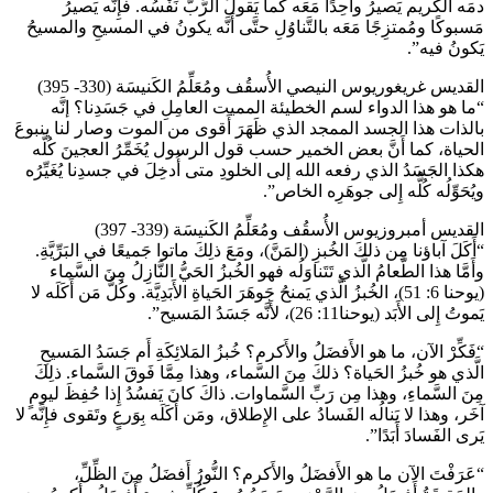
دمَه الكَريم يَصيرُ واحِدًا مَعَه كَما يَقولُ الرَّبُّ نَفْسُه. فإِنَّه يَصيرُ
مَسبوكًا ومُمتزِجًا مَعَه بالتَّناوُلِ حتَّى أَنَّه يكونُ في المسيحِ والمسيحُ
يَكونُ فيه”.
القديس غريغوريوس النيصي الأُسقُف ومُعَلِّمُ الكَنيسَة (330- 395)
“ما هو هذا الدواء لسم الخطيئة المميت العامِلِ في جَسَدِنا؟ إنَّه
بالذات هذا الجسد الممجد الذي ظَهَرَ أَقوى من الموت وصار لنا ينبوعَ
الحياة، كما أَنَّ بعض الخمير حسب قول الرسول يُخَمِّرُ العجينَ كُلَّه
هكذا الجَسَدُ الذي رفعه الله إلى الخلودِ متى أُدخِلَ في جسدِنا يُغَيِّرُه
ويُحَوِّلُه كُلُّه إِلى جوهَرِه الخاص”.
القديس أمبروزيوس الأُسقُف ومُعَلِّمُ الكَنيسَة (339- 397)
“أَكَلَ آباؤنا مِن ذلكَ الخُبزِ (المَنَّ)، ومَعَ ذلِكَ ماتوا جَميعًا في البَرِّيَّةِ.
وأَمَّا هذا الطَّعامُ الَّذي تَتَناوَلُه فهو الخُبزُ الحَيُّ النَّازِلُ مِنَ السَّماء
(يوحنا 6: 51)، الخُبزُ الَّذي يَمنحُ جَوهَرَ الحَياةِ الأَبَدِيَّة. وكُلُّ مَن أَكَلَه لا
يَموتُ إِلى الأَبَد (يوحنا11: 26)، لأَنَّه جَسَدُ المَسيح”.
“فَكِّرْ الآن، ما هو الأَفضَلُ والأَكرم؟ خُبزُ المَلائِكَةِ أَم جَسَدُ المَسيحِ
الَّذي هو خُبزُ الحَياة؟ ذلكَ مِنَ السَّماء، وهذا مِمَّا فَوقَ السَّماء. ذلِكَ
مِنَ السَّماءِ، وهذا مِن رَبِّ السَّماوات. ذاكَ كانَ يَفسُدُ إِذا حُفِظَ ليومٍ
آخَر، وهذا لا يَنالُه الفَسادُ على الإِطلاق، ومَن أَكَلَه بِوَرعٍ وتَقوى فإِنَّه لا
يَرى الفَسادَ أَبَدًا”.
“عَرَفْتَ الآن ما هو الأَفضَلُ والأَكرم؟ النُّورُ أَفضَلُ مِنَ الظِّلِّ،