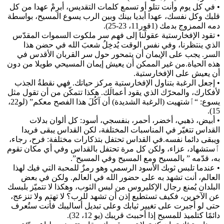
• في كل يوم وأنت تتلو أو تسمع كلمات التقديس، أبرِمْ عهدا من كل
قلبك وكل نفسك، عهدا أبديا بينك وبين الرب يسوع المسيح، بواسطة
دمه الممزوج بدمك (1قور11، 23-25).
• تقود الإفخارستية عقولَنا إلى فهم سر ملكوت السموات المقدّس
الذي ينتظرنا، وفي نفس الوقت يُدخِلُ شعبَ الله في حضن هذا
السر. يجب على الإيمان أن يتمحور حول سر القربان الأقدس في
هذه الحياة.من غير الممكن أن يعيش إيمان المسيحي طويلا من دون
أن يعيش على الإفخارستية.
• إجعل الرغبة بتناول الإفخارستية مركز حياتك. فهي نقطةُ الجذب
لأفكارك، والمحرّك الذي يقود أعمالَك. هكذا تتمكّن من أن تقول مثل
يسوع: “ٱشتهيت (الرغبة الشديدة) أن آكُلَ هذا الفصح معكم” (لو22،
15).
• أبيض، ذهبي، أخضر، أحمر، بنفسجي، أسود: كل ألوان بدلات
القداس تتغيّر في المناسبات المختلفة، لكن القداس يبقى فريدا
ويبقى دائما نفسه.في القداس تحتفل بتذكارات مختلفة: فرح، رجاء،
ٱستشهاد، عزاء، ولكن كل مرة تحتفل بالقداس وفي أي مكان تقوم
به، قدّمه ” بالمسيح ومع المسيح وفي المسيح”.
• عندما تلبس ثوبك الأسود الرسمي وهو رمزٌ للمحبة التي فيك لهذا
العالم، أنت تشهد به على حضور الله في العالم. ولكن في بعض
البلدان يُمنع رجال الإكليروس من لبس الثوب، وهكذا لا تتميّز بلبسك
عن الآخرين، فكيف تستطيع إذن أن تشهد للرب؟ لا تهتم ولا تنزعج،
حتى لو أُجبرت على تغيير ثيابك وعلى تبديل أساليبك فأنت ستُعرف
دائمًا كتلميذ للمسيح إذا أحببتَ قريبك (يو 12، 32).