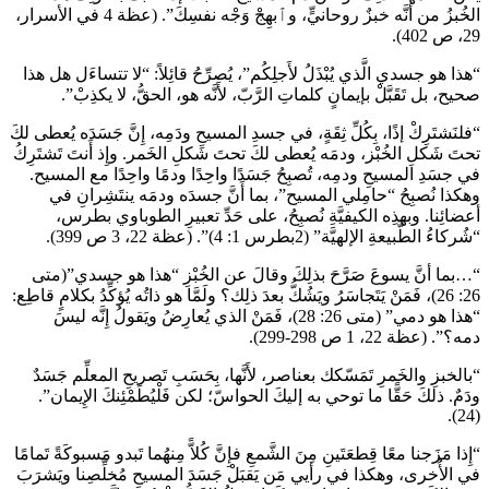
الخُبزُ من أنَّه خبزٌ روحانيٍّ، وٱبهِجْ وَجْه نفسِكَ”. (عظة 4 في الأسرار،
29، ص 402).
“هذا هو جسدي الَّذي يُبْذَلُ لأَجلِكُم”، يُصرِّحُ قائِلاً: “لا تتساءَل هل هذا
صحيح، بل تَقَبَّلْ بإيمانٍ كلماتِ الرَّبّ، لأَنَّه هو، الحقُّ، لا يكذِبْ”.
“فلنَشتَرِكْ إذًا، بِكُلِّ ثِقَةٍ، في جسدِ المسيحِ ودَمِه، إِنَّ جَسَدَه يُعطى لكَ
تحتَ شَكلِ الخُبْز، ودمَه يُعطى لكَ تحتَ شَكلِ الخَمر. وإِذ أَنتَ تَشتَرِكُ
في جسَدِ المسيحِ ودمِه، تُصبِحُ جَسَدًا واحِدًا ودمًا واحِدًا مع المسيح.
وهكذا نُصبِحُ “حامِلي المسيح”، بما أَنَّ جسدَه ودمَه ينتَشِرانِ في
أعضائِنا. وبهذِه الكيفيَّةِ نُصبِحُ، على حَدِّ تعبيرِ الطوباوي بطرس،
“شُركاءُ الطَّبيعةِ الإلهيَّة” (2بطرس 1: 4)”. (عظة 22، 3 ص 399).
“…بما أنَّ يسوعَ صَرَّحَ بذلِكَ وقالَ عن الخُبْزِ “هذا هو جسدي”(متى
26: 26)، فَمَنْ يَتَجاسَرُ ويَشُكُّ بعدَ ذلِك؟ ولَمَّا هو ذاتُه يُؤكِّدُ بكلامٍ قاطِع:
“هذا هو دمي” (متى 26: 28)، فَمَنْ الذي يُعارِضُ ويَقولُ إِنَّه ليسَ
دمه؟”. (عظة 22، 1 ص 298-299).
“بالخبزِ والخَمرِ تَمَسّكك بعناصر، لأَنَّها، بِحَسَبِ تَصريحِ المعلِّم جَسَدٌ
ودَمٌ. ذلكَ حَقًّا ما توحي به إليكَ الحواسّ؛ لكن فَلْيُطَمْئِنكَ الإِيمان”.
(24).
“إِذا مَزَجنا معًا قِطعَتَينِ مِنَ الشَّمعِ فإِنَّ كُلاًّ مِنهُما تَبدو مَسبوكَةً تَمامًا
في الأُخرى، وهكذا في رأيي مَن يَقبَلْ جَسَدَ المسيحِ مُخلِّصِنا ويَشرَبَ