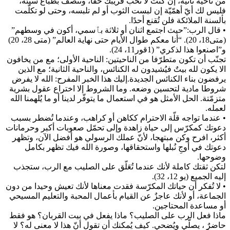
من ناحية ثانية، إن كنتَ لا تحب قريبك حقا، وتتصف بطباع سيّئة،
فليس لك أيّ أهمّيّة إن لبست الثوب أو لم تلبسه، وحتى لو تكلّمت
بألسنة الملائكة فلن تُقنع أحدًا.
• قال الرب:”حيث اجتمع اثنان أو ثلاثة بٱسمي، أكون في وسطهم”
(متى18، 20). “أنا معكم طوال الأيام حتى نهاية العالم” (متى 28، 20)
و”اصنعوا هذا لذكري” (1قور11، 24).
تجنّب أن تكون متطرّفا من الناحيتين: الناحية الأولى؛ مع من يخافون
الا يكون لله بيتٌ فيُشيدون له الكنائس، والناحية الثانية؛ مع الذين
يرفضون بناء الكنائس الجديدة.إليك هذا الخبر المفرح: الله لا يفرض
شروطا مادية لتحسين وضعه. وما الشروط إلا اختراع عقول بشرية
متزمّتة. الحل الأمثل هو في استعمال ما يتوفّر لدينا أو ما يُلهمنا الله
لعمله.
• عندما تواجه قلّة الاحترام ككاهن أو كراهب، وعندما تُضطر بسبب
دعوتك كمكرّس إلى حياة زاهدة وإلى تحمّل صعوبات أكبر وحرمانات
أكثر، افرح وكن مبتهجا، لأنّ عملك الرسولي هو أفضل الآن، وتظهر
دعوتك في أوجِ نُبلها واستحقاقها، وصورة الله فيك تظهر بكامل
وضوحها.
لتكن ثقتك كاملة لأنك عندما تُعَلّق على الصليب مع الرب، ستجذب
إليه الجميع (يو 12، 32).
• لا تُفكر أن حياتك المكرّسة فقدت معناها لأنك تعيش وحيدا من دون
الجماعة، أو لأنك عاجزٌ عن القيام بأعمال المحبة والتعليم المسيحي
أو مساعدة المحتاجين.
ماذا فعل الرب على الصليب؟ ماذا يفعل في بيت القربان؟ هو فقط
حاضرٌ ، يصلّي ويُضحي. كيف يُمكنك أن تقول أنّ هذا لا معنى له؟ لا