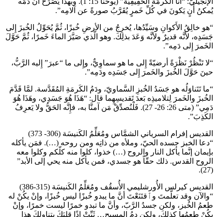
الإنجيليّ: “أنَا الكَرمَةُ الحَقِيقِيَّةُ” (يوحنا 15: 1). وبهذا يُصَرِّحُ أَنَّ دَمَه
يُمكنُ أَنٍ يَكونَ في كُلِّ خَمرٍ يُقَرَّبُ صورةً عن آلامِه”.
“هو خالِقُ الأَكوانِ وسَيِّدُها، يُخرِجُ من الأرضِ خُبزًا، ثُمَّ يُحَوِّلُ الخُبزَ إِلى
جَسَدِه، لأنَّه قديرٌ ولأنَّه وَعَدَ بذلِكَ. وهو الَّذي صَيَّرَ الماءَ خَمرًا، ثُمَّ حَوَّلَ
الخَمرَ إِلى دَمِه”.
“لا تَنْظُرْ نَظْرَةً أرضيّةً إِلى ما هو سماوِيٌّ، وإِلى ما “عبرَ” إِليه الرَّبُّ،
حينَ حَوَّلَ الخُبزَ والخَمرَ إِلى جَسَدِه ودَمِه”.
“ما تَتَناوَلُه هو جَسَدُ الخُبزِ السَّماويّ، ودَمُ الكَرمَةِ المُقَدَّسة. لمَّا قَدَّمَ
الخُبزَ والخَمرَ لِتلاميذِه بَعدَ تَقديسِهِما قال: “هَذَا هُوَ جَسَدِي، وهَذَا هُوَ
دَمِي” (متى 26: 26- 27). فَلْنُصدِّقْ مَن آمنَّا به، فإِنَّه الحَقُّ ولا يَعرِفُ
الكَذِبَ”.
القديس إفرام السرياني الشمَّاس ومُعَلِّمُ الكَنيسَة (306- 373)
“دعا الخبز جسده الحيّ، وملأه من ذاتِه ومن روحه (…). فمَن يأكله
بإيمان إنَّما يأكل النار والروح (…) خذوا، كلوا منه كلّكم وكلوا معه
الروح القدس. ذلك حقّاً هو جسدي، فمن يأكل منه يحي إلى الأبد”
(27).
القديس كيرلس الأُورشليمي الأُسقُف ومُعَلِّمُ الكَنيسَة (315-386)
“والآن وقد تعلَّمتَ وٱقتَنَعْتَ أنَّ ما يبدو خُبزًا ليس خُبزًا، وإنْ يكُنْ له
طعمُ الخُبز، ولكن جسدُ الرَّبّ، وأنَّ ما تبدو خمرًا ليست خمرًا، وإنْ
يكُنْ طعمُها كذلِكَ، ولكن دمُ المسيح… ثَبِّتْ إذًا قلبَكَ بتناولِكَ هذا