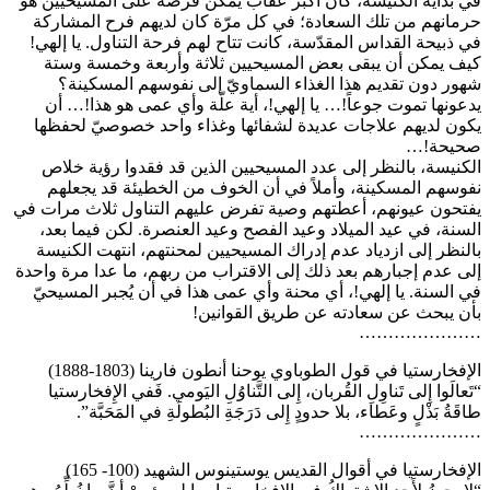
في بداية الكنيسة، كان أكبر عقاب يمكن فرضه على المسيحيين هو
حرمانهم من تلك السعادة؛ في كل مرّة كان لديهم فرح المشاركة
في ذبيحة القداس المقدّسة، كانت تتاح لهم فرحة التناول. يا إلهي!
كيف يمكن أن يبقى بعض المسيحيين ثلاثة وأربعة وخمسة وستة
شهور دون تقديم هذا الغذاء السماويّ إلى نفوسهم المسكينة؟
يدعونها تموت جوعاً!… يا إلهي!، أية علّة وأي عمى هو هذا!… أن
يكون لديهم علاجات عديدة لشفائها وغذاء واحد خصوصيّ لحفظها
صحيحة!…
الكنيسة، بالنظر إلى عدد المسيحيين الذين قد فقدوا رؤية خلاص
نفوسهم المسكينة، وأملاً في أن الخوف من الخطيئة قد يجعلهم
يفتحون عيونهم، أعطتهم وصية تفرض عليهم التناول ثلاث مرات في
السنة، في عيد الميلاد وعيد الفصح وعيد العنصرة. لكن فيما بعد،
بالنظر إلى ازدياد عدم إدراك المسيحيين لمحنتهم، انتهت الكنيسة
إلى عدم إجبارهم بعد ذلك إلى الاقتراب من ربهم، ما عدا مرة واحدة
في السنة. يا إلهي!، أي محنة وأي عمى هذا في أن يُجبر المسيحيّ
بأن يبحث عن سعادته عن طريق القوانين!
…………………
الإفخارستيا في قول الطوباوي يوحنا أنطون فارينا (1803-1888)
“تَعالَوا إِلى تَناوِلِ القُربان، إِلى التَّناوُلِ اليَومي. فَفي الإِفخارستيا
طاقَةُ بَذْلٍ وعَطاء، بلا حدودٍ إِلى دَرَجَةِ البُطولَةِ في المَحَبَّة”.
…………………
الإفخارستيا في أقوال القديس يوستينوس الشهيد (100- 165)