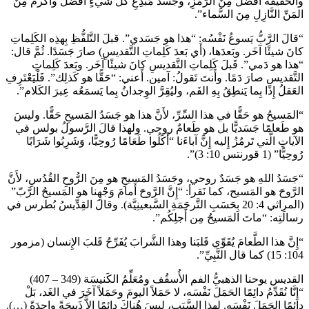
والحَقيقَةُ أَفضَلُ مِنَ الرَّمْزِ، وجَسَدُ مُبدِعِ كُلِّ شيءٍ أَفضَلُ وأَكرمُ مِنَ
المَنِّ النَّازِلِ مِنَ السَّماء”.
“قالَ الرَّبُّ يَسوعُ نَفْسُه: “هذا هو جَسَدي”. قبلَ التَّلفُّظِ بِهذِه الكَلِماتِ
كانَ شيئًا آخَر. وبَعدَها، (أَي بَعدَ كَلِماتِ التَّقديسِ) صارَ جَسَدًا. ثُمَّ قال:
“هذا هو دَمي”. قَبلَ كَلِماتِ التَّقديسِ كانَ شيئًا آخَر. وبَعدَ كَلِماتِ
التَّقديسِ صارَ دَمًا. وأَنتَ تَقولُ: آمين. أَعني: “حَقًّا هو كَذلِك”. فَلْيَعْتَرِفِ
العَقلُ إِذًا بِما يَنطِقُ بِهِ الفَم، وليُقِرَّ الوِجدانُ بِما يَسمَعُه عِبرَ الكَلام”.
“المَسيحُ هو حَقًّا في هذا السِّرِّ، لأَنَّ هذا هو جَسَدُ المَسيحِ حَقًّا. وليسَ
هو طَعامًا جَسَديًّا بل هو طَعامٌ روحي. ولهذا قالَ الرَّسولُ بولس في
الآياتِ الَّتي تَرمُزُ إِليه إِنَّ آباءَنا “أَكَلُوا طَعَامًا رُوحِيًّا، وَشَرِبُوا شَرَابًا
رُوحِيًّا” (1 قورنتس 10: 3)”.
“جَسَدُ اللهِ هو جَسَدٌ روحي، وجَسَدُ المَسيحِ هو مِنَ الرُّوحِ القُدُسِ، لأَنَّ
الرَّوحَ هو المَسيح، كما نَقرأ: “إِنَّ الرَّوحَ أَمامَ وَجْهِنا هو المَسيحُ الرَّبّ”
(المراثي 4: 20 بِحَسَبِ التَّرجَمَةِ السَّبعينِيَّة). وقالَ القِدِّيسُ بُطرس في
رسالَتِه: “ماتَ المَسيحُ مِن أَجلِكُم”.
“إِنَّ هذا الطَّعامَ يُقَوِّي قَلبَنا وهذا الشَّرابَ يُفَرِّحُ قَلبَ الإِنسان (مزمور
104: 15) كما قال النَّبِيِّ”.
القديس يوحنا الذهبيُّ الفم الأُسقُف ومُعَلِّمُ الكَنيسَة (349 – 407)
“إِنَّا نُقَدِّمُ دائِمًا الحَمَلَ نَفْسَه، لا حَمَلاً اليومَ وحَمَلاً آخَرَ في الغَد، بَلْ
دائِمًا الحَمَلَ نَفْسَه. لهذا السَّبَبِ، ليسَ هُناكَ دائِمًا إِلاَّ ذَبيحَةً واحِدَةً (…).