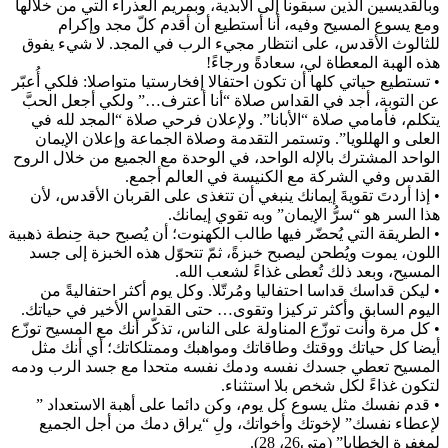
وبالقديسين الذين سبقونا إلى الأبدية، وبمريم العذراء التي من خلالها
ومع يسوع المسيح وفيه، أنا أستطيع أن أقدم كلّ مجد وإكرام
للثالوث الأقدس، على انتظار مجيء الرب في المجد. لا شيء يفوق
هذه الهبة المعطاة لي، سعادةً ورجاءً!
• تستطيع حياتي كلها أن تكون احتفالا إفخارستيا متواصلا: فلكي أُعبّر
عن التوبة، أجد في القداس صلاة “أنا أعترف…” ولكي أجعل الحبَّ
يتكلم، فأمامي صلاة “الأبانا”. ولإعلان فرحي صلاة “المجد لله في
العلى و الهللويا”. وتستمر التقدمة وصلاة الجماعة وإعلان الإيمان
الواحد المشترك بالإله الواحد، في الوحدة مع الجميع من خلال الروح
القدس وفي الشركة مع الكنيسة في العالم أجمع.
• إذا أردتَ تقويةَ إيمانك ينبغي أن تتغذى على القربان الأقدس، لأن
هذا السر هو “سرُّ الإيمان” وبه تقوي إيمانك.
• الطريقة التي يُحضّر فيها طالب الكهنوت؛ أن يُصبح حبة حِنطة ذهبية
اللون، يموت ويُطحن ليصبح خبزةً، ثمّ تتحوّل هذه الخبزة إلى جسد
المسيح، وبعد ذلك تُعطى غذاءً لشعب الله.
• ليكن قداسك قداسا احتفاليا ومُرتّلا. وكل يوم أكثر احتفاليةً من
اليوم السابق وأكثر تركيزا وتقوى… حتى القداس الأخير في حياتك.
• كل مرة وأنت توزّع المناولة على الناس، تذكّر أنك مع المسيح توزّع
أيضا كل حياتك ووقتك وطاقاتك ومواهبك وممتلكاتك؛ أي أنك مثل
المسيح تعطي جسدك نفسه ودمك نفسه متحدا مع جسد الرب ودمه
لتكون غذاءً لكل شخص بلا استثناء.
• قدم نفسك مثل يسوع كل يوم، وكن دائما على أهبة الاستعداد ”
لإعطاء نفسك” لإخوتك وأخواتك، ولِ “يراق دمك من أجل الجميع
لمغفرة الخطايا” (متى26، 28).