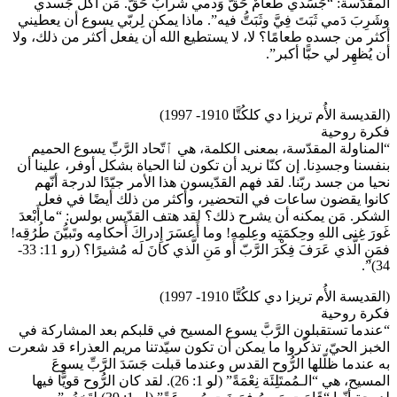
المقدّسة: “جَسَدي طَعامٌ حَقّ وَدمي شَرابٌ حَقّ. مَن أَكَلَ جَسدي
وشَرِبَ دَمي ثَبَتَ فِيَّ وثَبَتُّ فيه”. ماذا يمكن لِربّي يسوع أن يعطيني
أكثر من جسده طعامًا؟ لا، لا يستطيع الله أن يفعل أكثر من ذلك، ولا
أن يُظهِر لي حبًّا أكبر”.
(القديسة الأُم تريزا دي كلكُتَّا 1910- 1997)
فكرة روحية
“المناولة المقدّسة، بمعنى الكلمة، هي ٱتّحاد الرَّبِّ يسوع الحميم
بنفسنا وجسدِنا. إن كنّا نريد أن تكون لنا الحياة بشكل أوفر، علينا أن
نحيا من جسد ربّنا. لقد فهم القدّيسون هذا الأمر جيّدًا لدرجة أنّهم
كانوا يقضون ساعات في التحضير، وأكثر من ذلك أيضًا في فعل
الشكر. مَن يمكنه أن يشرح ذلك؟ لقد هتف القدّيس بولس: “ما أَبْعدَ
غَورَ غِنى اللهِ وحِكمَتِه وعِلمِه! وما أَعسَرَ إِدراكَ أَحكامِه وتَبيُّنَ طُرُقِه!
فمَنِ الَّذي عَرَفَ فِكْرَ الرَّبّ أَو مَنِ الَّذي كانَ لَه مُشيرًا؟ (رو 11: 33-
34)”.
(القديسة الأُم تريزا دي كلكُتَّا 1910- 1997)
فكرة روحية
“عندما تستقبلون الرَّبَّ يسوع المسيح في قلبكم بعد المشاركة في
الخبز الحيّ، تذكّروا ما يمكن أن تكون سيّدتنا مريم العذراء قد شعرت
به عندما ظلّلها الرُّوح القدس وعندما قبلت جَسَدَ الرَّبِّ يسوعَ
المسيح، هي “الـمُمتَلِئَة نِعْمَةً” (لو 1: 26). لقد كان الرُّوح قويًّا فيها