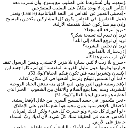
وُسعهما وأن تُسمّرهما على الصليب مع يسوع، وأن تشرب معه
الكأس المرة. لا يوجد مكانٌ على الصليب للمتفرّجين.
• يُعجبني التعبير عن القداس في اللغة الفياتنامية (Lam le) وتعني
(عمل القداس). في القداس يكون كل المشاركين متّحدين بالمسيح
وإذن هم يشاركون عمليًّا بتقدمته الأزلية.
• تريد أنترفع للهِ مجدا؟
تريد أن تقدم لله تسبحة شكر؟
تريد أن ترفع الصلاة إلى الله؟
تريد أن تخلّص البشرية؟
إذن،شارك بالقداس.
لأن الرب صنع هذا كلّه.
• سراج بلا زيت لا يُنير. سيارة بلا بنزين لا تمشي. ونفسُ الرسول تفقد
حرارتها وقوتها بدون تناول القربانة المقدسة:”إن لم تأكلوا جسد ابن
الإنسان وتشربوا دمه فلن تكون فيكم الحياة”(يو6، 53).
• كما أن الشمس تتوهّج وترسل أشعتها في كل مكان، كذلك
الإفخارستية فهي النور وهي النبع الذي منه تندفق الحياة الروحية
للبشرية، ومنه أيضا ينبع السلام والاتفاق بين الشعوب.” الخبز الذي
أعطيه هو جسدي ليحيا العالم”(يو6، 51).
• نحن متّحدون في جسد المسيح السري من خلال الإفخارستية.
الاحتفال بالإفخرستية بدون محبة هو أبشع تناقض على الإطلاق.
• لو أعوزك كل شيء ولو خسرتَ كل شيء ولكن لديك القربان
الأقدس، فأنت في الحقيقة تملك كلّ شيء، لأن لديك ربُّ السماء
حاضرٌ على الأرض.
• لو كنت وحيدا في أحد الأماكن النائية أو كنت قابعًا في غياهب