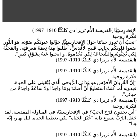
الإِفخارِستِيَّا )القديسة الأُم تريزا دي كلكُتَّا 1910- 1997)
فكرة روحية
“يَجِبُ أَنْ تَدورَ حياتُنا حَوْلَ الإِفخارِستِيَّا. حَوِّلوا عيونَكُم صَوْبَه. هوَ النُّور.
ضَعوا قلوبَكُم بِجانِبِ قلبِهِ الأَقدَسْ، أُطْلُبوا مِنهُ نِعمَةَ مَعرِفَتِه، والمَحَبَّةَ
لِكي تُحِبُّوهُ، والشَّجاعَةَ لِكي تَخْدُموهُ، وٱبحَثوا عَنهُ بِشَوْقٍ كبيرٍ”.
)القديسة الأُم تريزا دي كلكُتَّا 1910- 1997)
)القديسة الأُم تريزا دي كلكُتَّا 1910- 1997)
فكرة روحية
“إِنَّ القُربانَ الأَقدَسِ هو غِذائي الرُّوحي الَّذي يُبْقيني على الحياة.
فبدونِه لَما كُنتُ أَستَطيعُ أَنْ أَصمُدَ يومًا واحِدًا ولا ساعَةً واحِدَةً من
حياتي”.
(القديسة الأُم تريزا دي كلكُتَّا 1910- 1997)
فكرة روحية
“أين تجدون فَرَحَ الحبّ؟ في الإفخارستيّا، في المناولة المقدسة. لقد
جَعَلَ الرّبُّ يسوع ذاته “خُبْزَ الحَيَاة” لكي يعطينا الحياة. ليل نهار، إنَّه
هنا”.
(القديسة الأُم تريزا دي كلكُتَّا 1910- 1997)