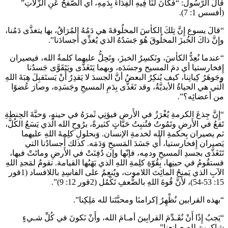
قالَ الرَّسُول: “فَكَانَ لَنَا فِيهِ الفِدَاءُ بِدَمِهِ، أي الصَّفحُ عَنِ الزَّلاتِ”
(أفسس 1: 7).
“قالَ يسوع إِنَّ تِلكَ الكأسَ المخلُوقةَ هي دَمُهُ المُرَاقُ، بها يتغذَّى دَمُنا،
وإِنَّ ذاكَ الخُبزَ المخلُوقَ هُوَ جَسَدُهُ الذي يُغذِّي أَجسادَنا”.
“عندما نُعِدُّ الكأسَ، ونَكسِرُ الخبزَ، وتَحِلُّ عليهما كلمةُ الله، فيصيران
إِفخارستيا أي دمَ المسيح وجسَدَه، وبهما يَتَغَذَّى ويَتَقَوَّى جَسدُنا
وجَوهَرُ كِيانِنا، كيف يُنكِرُ البعضُ أنَّ الجسدَ لا يَقدِرُ أَنْ يَستَقبِلَ هِبَةَ اللهِ
الَّتي هي الحياةُ الأبديَّةُ، وقد تَغَذَّى بِدَمِ المسيحِ وجَسَدِه، وصارَ عُضوًا
من أعضائِه؟”.
“إِنَّ جِذعَ الكرمةِ يُغْرَزُ في الأَرض فيؤتِي ثَمرَهُ في حينهِ، وَحبَّةَ الحِنطةِ
تَقعُ في الأَرضِ وتَمُوتُ فتُنبِتُ حَبَّاتٍ كثيرةً، برُوحِ الله الَّذي يَسَعُ الكُلَّ،
ثم يصيران بِحكمةِ الله لخدمةِ الإنسان. وَبحلولِ كلِمةَ اللهِ عليهما
يَصيران إِفخارستيا، أَي جَسَدَ المَسيحِ وَدَمَه. كذلك أَجسادُنا التي
تَتَغَذَّى بجسدِ المسيحِ ودمِه، فإنّها وإن دُفِنَتْ في الأَرضِ وماتَتْ فيها،
فستقُومُ في حينِها، بِقُوّةِ كلِمةِ اللهِ الذي يَهَبُها القيامة. تقومُ لمَجدِ اللهِ
الآبِ الذي يَمنحُ المائِتَ اللاموت، ويُنعِمُ على الفاسِدِ باللافساد (1قور
15: 53-54)، لأَنَّ قُوةَ اللهِ بالضُّعفِ تَكْمُل (2قور 12: 9)”.
“بهذه القرابين نُظْهِرُ إكرامنَا ومحبَّتَنا لله مَلِكِنا”.
“يَجبُ إِذًا أَنْ نُقَـدِّمَ القرابِينَ أمـامَ الله، وأَنْ نَكونَ في كُلِّ شـيءٍ
شاكرينَ للهِ صانِعِنا”.